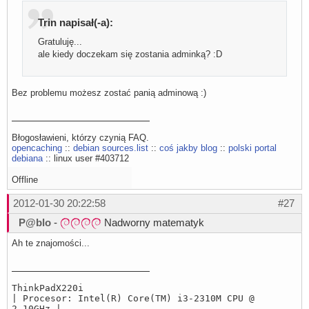
Trin napisał(-a):
Gratuluję...
ale kiedy doczekam się zostania adminką? :D
Bez problemu możesz zostać panią adminową :)
Błogosławieni, którzy czynią FAQ.
opencaching
::
debian sources.list
::
coś jakby blog
::
polski portal
debiana
:: linux user #403712
Offline
2012-01-30 20:22:58
#27
P@blo
-
Nadworny matematyk
Ah te znajomości...
ThinkPadX220i
| Procesor: Intel(R) Core(TM) i3-2310M CPU @
2.10GHz |