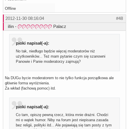
Offline
2012-11-30 08:16:04
#48
ilin
-
Palacz
pioki napisał(-a):
No tak, niedługo będzie więcej moderatorów niż
użytkowników... Też mam pytanie czym się szanowni
Panowie i Panie moderatorzy zajmują?
Na DUGu bycie moderatorem to nie tylko funkcja porządkowa ale
głównie forma wyróżnienia.
Za wkład (fachową pomoc) itd.
pioki napisał(-a):
Co tam, opiszę pewną rzecz, która mnie drażni. Chodzi
mi o wątek humor. Niby na forum jest niepisana zasada
bez religii, polityki itd... Ale pojawiają się tam posty z tym