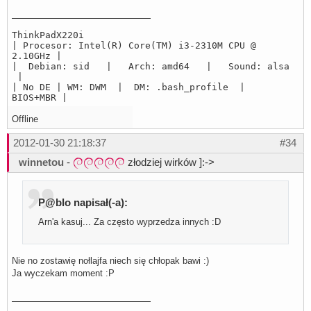
ThinkPadX220i
| Procesor: Intel(R) Core(TM) i3-2310M CPU @
2.10GHz |
| Debian: sid | Arch: amd64 | Sound: alsa
|
| No DE | WM: DWM | DM: .bash_profile |
BIOS+MBR |
Offline
2012-01-30 21:18:37
#34
winnetou
-
złodziej wirków ]:->
P@blo napisał(-a):
Arn'a kasuj... Za często wyprzedza innych :D
Nie no zostawię nołlajfa niech się chłopak bawi :)
Ja wyczekam moment :P