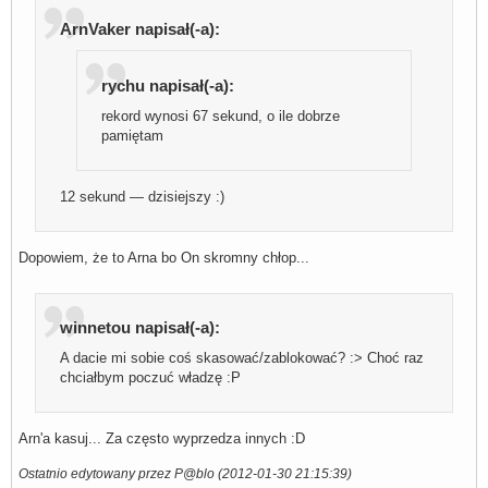
ArnVaker napisał(-a):
rychu napisał(-a):
rekord wynosi 67 sekund, o ile dobrze
pamiętam
12 sekund — dzisiejszy :)
Dopowiem, że to Arna bo On skromny chłop...
winnetou napisał(-a):
A dacie mi sobie coś skasować/zablokować? :> Choć raz
chciałbym poczuć władzę :P
Arn'a kasuj... Za często wyprzedza innych :D
Ostatnio edytowany przez P@blo (2012-01-30 21:15:39)