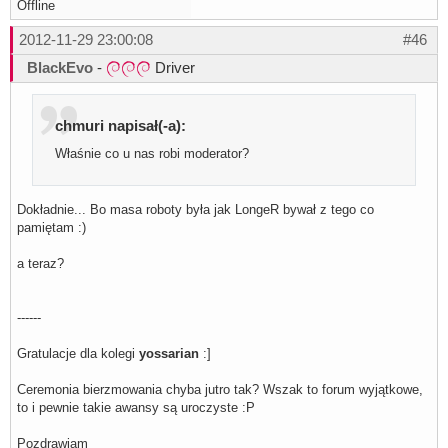
Offline
2012-11-29 23:00:08
#46
BlackEvo
-
Driver
chmuri napisał(-a):
Właśnie co u nas robi moderator?
Dokładnie... Bo masa roboty była jak LongeR bywał z tego co
pamiętam :)
a teraz?
------
Gratulacje dla kolegi
yossarian
:]
Ceremonia bierzmowania chyba jutro tak? Wszak to forum wyjątkowe,
to i pewnie takie awansy są uroczyste :P
Pozdrawiam