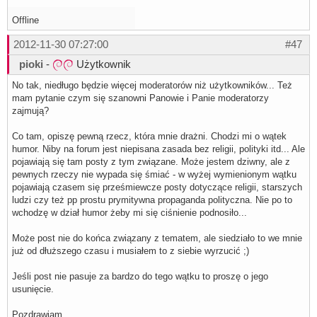
Offline
2012-11-30 07:27:00
#47
pioki
-
Użytkownik
No tak, niedługo będzie więcej moderatorów niż użytkowników... Też
mam pytanie czym się szanowni Panowie i Panie moderatorzy
zajmują?
Co tam, opiszę pewną rzecz, która mnie drażni. Chodzi mi o wątek
humor. Niby na forum jest niepisana zasada bez religii, polityki itd... Ale
pojawiają się tam posty z tym związane. Może jestem dziwny, ale z
pewnych rzeczy nie wypada się śmiać - w wyżej wymienionym wątku
pojawiają czasem się prześmiewcze posty dotyczące religii, starszych
ludzi czy też pp prostu prymitywna propaganda polityczna. Nie po to
wchodzę w dział humor żeby mi się ciśnienie podnosiło...
Może post nie do końca związany z tematem, ale siedziało to we mnie
już od dłuższego czasu i musiałem to z siebie wyrzucić ;)
Jeśli post nie pasuje za bardzo do tego wątku to proszę o jego
usunięcie.
Pozdrawiam.