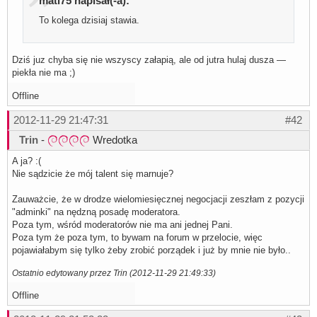
mati75 napisał(-a):
To kolega dzisiaj stawia.
Dziś juz chyba się nie wszyscy załapią, ale od jutra hulaj dusza —
piekła nie ma ;)
Offline
2012-11-29 21:47:31
#42
Trin
-
Wredotka
A ja? :(
Nie sądzicie że mój talent się marnuje?
Zauważcie, że w drodze wielomiesięcznej negocjacji zeszłam z pozycji
"adminki" na nędzną posadę moderatora.
Poza tym, wśród moderatorów nie ma ani jednej Pani.
Poza tym że poza tym, to bywam na forum w przelocie, więc
pojawiałabym się tylko żeby zrobić porządek i już by mnie nie było..
Ostatnio edytowany przez Trin (2012-11-29 21:49:33)
Offline