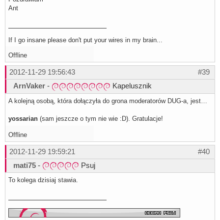
Ant
If I go insane please don't put your wires in my brain...
Offline
2012-11-29 19:56:43
#39
ArnVaker
-
Kapelusznik
A kolejną osobą, która dołączyła do grona moderatorów DUG-a, jest…
yossarian
(sam jeszcze o tym nie wie :D). Gratulacje!
Offline
2012-11-29 19:59:21
#40
mati75
-
Psuj
To kolega dzisiaj stawia.