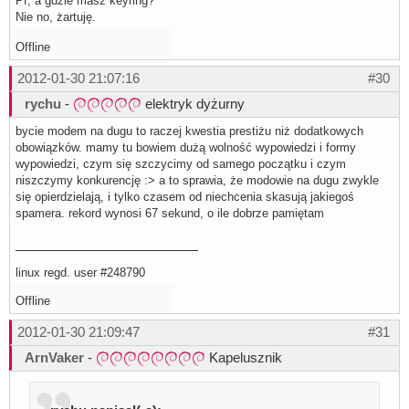
Pf, a gdzie masz keyring?
Nie no, żartuję.
Offline
2012-01-30 21:07:16
#30
rychu
-
elektryk dyżurny
bycie modem na dugu to raczej kwestia prestiżu niż dodatkowych
obowiązków. mamy tu bowiem dużą wolność wypowiedzi i formy
wypowiedzi, czym się szczycimy od samego początku i czym
niszczymy konkurencję :> a to sprawia, że modowie na dugu zwykle
się opierdzielają, i tylko czasem od niechcenia skasują jakiegoś
spamera. rekord wynosi 67 sekund, o ile dobrze pamiętam
linux regd. user #248790
Offline
2012-01-30 21:09:47
#31
ArnVaker
-
Kapelusznik