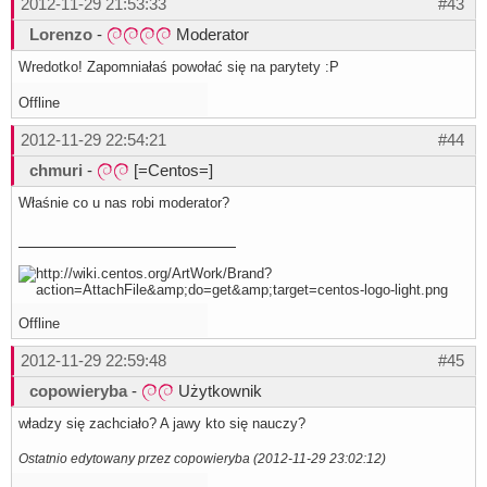
2012-11-29 21:53:33
#43
Lorenzo
-
Moderator
Wredotko! Zapomniałaś powołać się na parytety :P
Offline
2012-11-29 22:54:21
#44
chmuri
-
[=Centos=]
Właśnie co u nas robi moderator?
Offline
2012-11-29 22:59:48
#45
copowieryba
-
Użytkownik
władzy się zachciało? A jawy kto się nauczy?
Ostatnio edytowany przez copowieryba (2012-11-29 23:02:12)