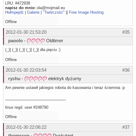
LRU: #472938
napisz do mnie:
ola@mojmail.eu
Hołmpejdż
|
Galerie
|
"Twórczość"
||
Free Image Hosting
Offline
2012-01-30 21:53:20
#35
paoolo
-
Oldtimer
(_)] (_)] (_)] (_)] (_)] dla pięciu :)
Offline
2012-01-30 22:03:54
#36
rychu
-
elektryk dyżurny
Arn pewnie ustawił jakiegos robota do kasowania i teraz ściemnia :p
linux regd. user #248790
Offline
2012-01-30 22:06:22
#37
thomsson
-
Dyskutant