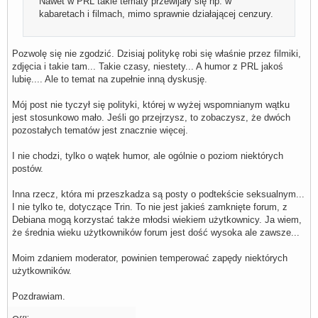
Nawet w PRL takie tematy przewijały się np. w
kabaretach i filmach, mimo sprawnie działającej cenzury.
Pozwolę się nie zgodzić. Dzisiaj politykę robi się właśnie przez filmiki,
zdjęcia i takie tam... Takie czasy, niestety... A humor z PRL jakoś
lubię.... Ale to temat na zupełnie inną dyskusję.
Mój post nie tyczył się polityki, której w wyżej wspomnianym wątku
jest stosunkowo mało. Jeśli go przejrzysz, to zobaczysz, że dwóch
pozostałych tematów jest znacznie więcej.
I nie chodzi, tylko o wątek humor, ale ogólnie o poziom niektórych
postów.
Inna rzecz, która mi przeszkadza są posty o podtekście seksualnym...
I nie tylko te, dotyczące Trin. To nie jest jakieś zamknięte forum, z
Debiana mogą korzystać także młodsi wiekiem użytkownicy. Ja wiem,
że średnia wieku użytkowników forum jest dość wysoka ale zawsze...
Moim zdaniem moderator, powinien temperować zapędy niektórych
użytkowników.
Pozdrawiam.