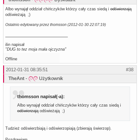
Albo wynajął oddział chińczyków którzy cały czas siedą i
odświerzają
odświeżają ;)
Ostatnio edytowany przez thomsson (2012-01-30 22:07:19)
ilin napisał
"DUG to tez moja mała ojczyzna"
Offline
2012-01-31 08:35:51
#38
TheAnt
-
Użytkownik
thomsson napisał(-a):
Albo wynajął oddział chińczyków którzy cały czas siedą i
odświerzają
odświeżają ;)
Tudzież odświerzbiają i odświerzopiają (zbierają świerzop).
Pozdrawiam