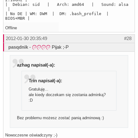
| Debian: sid | Arch: amd64 | Sound: alsa
|
| No DE | WM: DWM | DM: .bash_profile |
BIOS+MBR |
Offline
2012-01-30 20:35:49
#28
pasqdnik
-
Pijak ;-P
azhag napisał(-a):
Trin napisał(-a):
Gratuluję...
ale kiedy doczekam się zostania adminką?
:D
Bez problemu możesz zostać panią adminową :)
Nowoczesne oświadczyny ;-)