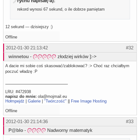
rychu napisał(-a):
rekord wynosi 67 sekund, o ile dobrze pamiętam
12 sekund — dzisiejszy :)
Offline
2012-01-30 21:13:42
#32
winnetou
-
złodziej wirków ]:->
A dacie mi sobie coś skasować/zablokować? :> Choć raz chciałbym
poczuć władzę :P
LRU: #472938
napisz do mnie:
ola@mojmail.eu
Hołmpejdż
|
Galerie
|
"Twórczość"
||
Free Image Hosting
Offline
2012-01-30 21:14:36
#33
P@blo
-
Nadworny matematyk