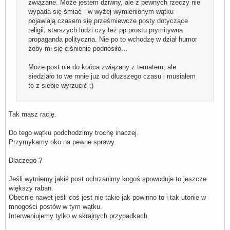
związane. Może jestem dziwny, ale z pewnych rzeczy nie
wypada się śmiać - w wyżej wymienionym wątku
pojawiają czasem się prześmiewcze posty dotyczące
religii, starszych ludzi czy też pp prostu prymitywna
propaganda polityczna. Nie po to wchodzę w dział humor
żeby mi się ciśnienie podnosiło...
Może post nie do końca związany z tematem, ale
siedziało to we mnie już od dłuższego czasu i musiałem
to z siebie wyrzucić ;)
Tak masz rację.
Do tego wątku podchodzimy trochę inaczej.
Przymykamy oko na pewne sprawy.
Dlaczego ?
Jeśli wytniemy jakiś post ochrzanimy kogoś spowoduje to jeszcze
większy raban.
Obecnie nawet jeśli coś jest nie takie jak powinno to i tak utonie w
mnogości postów w tym wątku.
Interweniujemy tylko w skrajnych przypadkach.