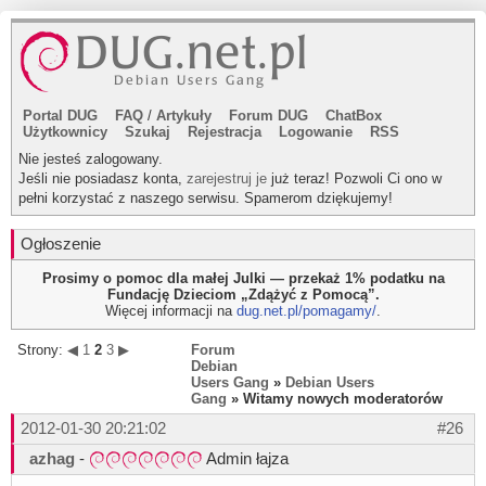
Portal DUG
FAQ
/
Artykuły
Forum DUG
ChatBox
Użytkownicy
Szukaj
Rejestracja
Logowanie
RSS
Nie jesteś zalogowany.
Jeśli nie posiadasz konta,
zarejestruj je
już teraz! Pozwoli Ci ono w
pełni korzystać z naszego serwisu. Spamerom dziękujemy!
Ogłoszenie
Prosimy o pomoc dla małej Julki — przekaż 1% podatku na
Fundację Dzieciom „Zdążyć z Pomocą”.
Więcej informacji na
dug.net.pl/pomagamy/
.
Strony:
◀
1
2
3
▶
Forum
Debian
Users Gang
»
Debian Users
Gang
» Witamy nowych moderatorów
2012-01-30 20:21:02
#26
azhag
-
Admin łajza