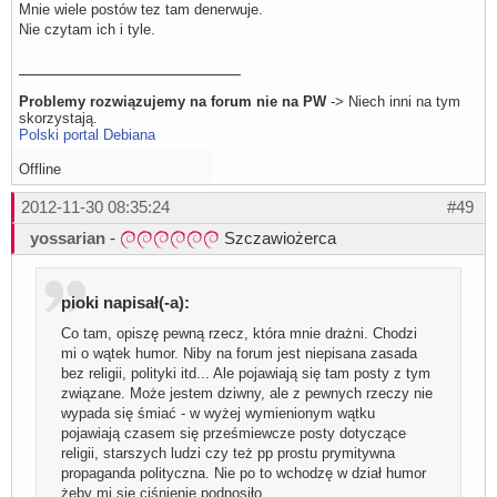
Mnie wiele postów tez tam denerwuje.
Nie czytam ich i tyle.
Problemy rozwiązujemy na forum nie na PW
-> Niech inni na tym
skorzystają.
Polski portal Debiana
Offline
2012-11-30 08:35:24
#49
yossarian
-
Szczawiożerca
pioki napisał(-a):
Co tam, opiszę pewną rzecz, która mnie drażni. Chodzi
mi o wątek humor. Niby na forum jest niepisana zasada
bez religii, polityki itd... Ale pojawiają się tam posty z tym
związane. Może jestem dziwny, ale z pewnych rzeczy nie
wypada się śmiać - w wyżej wymienionym wątku
pojawiają czasem się prześmiewcze posty dotyczące
religii, starszych ludzi czy też pp prostu prymitywna
propaganda polityczna. Nie po to wchodzę w dział humor
żeby mi się ciśnienie podnosiło...