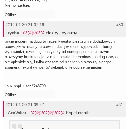
Pf, a gdzie masz keyring?
Nie no, żartuję.
Offline
2012-01-30 21:07:16
#30
rychu
-
elektryk dyżurny
bycie modem na dugu to raczej kwestia prestiżu niż dodatkowych
obowiązków. mamy tu bowiem dużą wolność wypowiedzi i formy
wypowiedzi, czym się szczycimy od samego początku i czym
niszczymy konkurencję :> a to sprawia, że modowie na dugu zwykle
się opierdzielają, i tylko czasem od niechcenia skasują jakiegoś
spamera. rekord wynosi 67 sekund, o ile dobrze pamiętam
linux regd. user #248790
Offline
2012-01-30 21:09:47
#31
ArnVaker
-
Kapelusznik