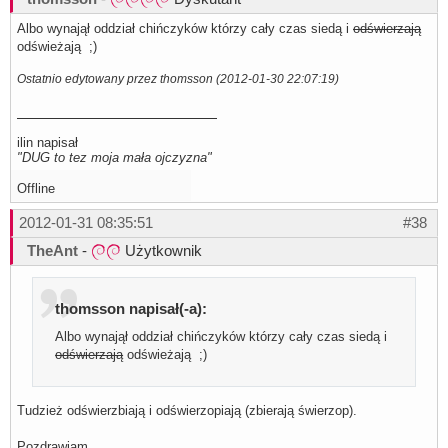
Albo wynajął oddział chińczyków którzy cały czas siedą i
odświerzają
odświeżają ;)
Ostatnio edytowany przez thomsson (2012-01-30 22:07:19)
ilin napisał
"DUG to tez moja mała ojczyzna"
Offline
2012-01-31 08:35:51
#38
TheAnt
-
Użytkownik
thomsson napisał(-a):
Albo wynajął oddział chińczyków którzy cały czas siedą i
odświerzają
odświeżają ;)
Tudzież odświerzbiają i odświerzopiają (zbierają świerzop).
Pozdrawiam