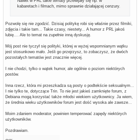
Nawet w PRL takie tematy przewijały się np. w
kabaretach i filmach, mimo sprawnie działającej cenzury.
Pozwolę się nie zgodzić. Dzisiaj politykę robi się właśnie przez filmiki,
zdjęcia i takie tam... Takie czasy, niestety... A humor z PRL jakoś
lubię.... Ale to temat na zupełnie inną dyskusję.
Mój post nie tyczył się polityki, której w wyżej wspomnianym wątku
jest stosunkowo mało. Jeśli go przejrzysz, to zobaczysz, że dwóch
pozostałych tematów jest znacznie więcej.
I nie chodzi, tylko o wątek humor, ale ogólnie o poziom niektórych
postów.
Inna rzecz, która mi przeszkadza są posty o podtekście seksualnym...
I nie tylko te, dotyczące Trin. To nie jest jakieś zamknięte forum, z
Debiana mogą korzystać także młodsi wiekiem użytkownicy. Ja wiem,
że średnia wieku użytkowników forum jest dość wysoka ale zawsze...
Moim zdaniem moderator, powinien temperować zapędy niektórych
użytkowników.
Pozdrawiam.