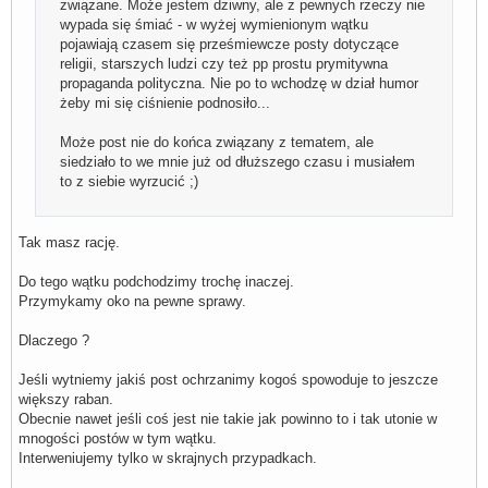
związane. Może jestem dziwny, ale z pewnych rzeczy nie
wypada się śmiać - w wyżej wymienionym wątku
pojawiają czasem się prześmiewcze posty dotyczące
religii, starszych ludzi czy też pp prostu prymitywna
propaganda polityczna. Nie po to wchodzę w dział humor
żeby mi się ciśnienie podnosiło...
Może post nie do końca związany z tematem, ale
siedziało to we mnie już od dłuższego czasu i musiałem
to z siebie wyrzucić ;)
Tak masz rację.
Do tego wątku podchodzimy trochę inaczej.
Przymykamy oko na pewne sprawy.
Dlaczego ?
Jeśli wytniemy jakiś post ochrzanimy kogoś spowoduje to jeszcze
większy raban.
Obecnie nawet jeśli coś jest nie takie jak powinno to i tak utonie w
mnogości postów w tym wątku.
Interweniujemy tylko w skrajnych przypadkach.