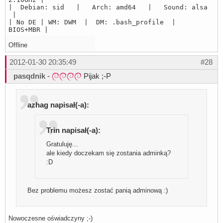
| Debian: sid | Arch: amd64 | Sound: alsa
|
| No DE | WM: DWM | DM: .bash_profile |
BIOS+MBR |
Offline
2012-01-30 20:35:49
#28
pasqdnik
-
Pijak ;-P
azhag napisał(-a):
Trin napisał(-a):
Gratuluję...
ale kiedy doczekam się zostania adminką?
:D
Bez problemu możesz zostać panią adminową :)
Nowoczesne oświadczyny ;-)