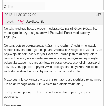
Offline
2012-11-30 07:27:00
#47
pioki
-
Użytkownik
No tak, niedługo będzie więcej moderatorów niż użytkowników... Też
mam pytanie czym się szanowni Panowie i Panie moderatorzy
zajmują?
Co tam, opiszę pewną rzecz, która mnie drażni. Chodzi mi o wątek
humor. Niby na forum jest niepisana zasada bez religii, polityki itd... Ale
pojawiają się tam posty z tym związane. Może jestem dziwny, ale z
pewnych rzeczy nie wypada się śmiać - w wyżej wymienionym wątku
pojawiają czasem się prześmiewcze posty dotyczące religii, starszych
ludzi czy też pp prostu prymitywna propaganda polityczna. Nie po to
wchodzę w dział humor żeby mi się ciśnienie podnosiło...
Może post nie do końca związany z tematem, ale siedziało to we mnie
już od dłuższego czasu i musiałem to z siebie wyrzucić ;)
Jeśli post nie pasuje za bardzo do tego wątku to proszę o jego
usunięcie.
Pozdrawiam.