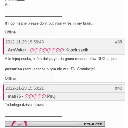
Ant
If I go insane please don't put your wires in my brain...
Offline
2012-11-29 19:56:43
#39
ArnVaker
-
Kapelusznik
A kolejną osobą, która dołączyła do grona moderatorów DUG-a, jest…
yossarian
(sam jeszcze o tym nie wie :D). Gratulacje!
Offline
2012-11-29 19:59:21
#40
mati75
-
Psuj
To kolega dzisiaj stawia.