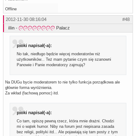
Offline
2012-11-30 08:16:04
#48
ilin
-
Palacz
pioki napisał(-a):
No tak, niedługo będzie więcej moderatorów niż
użytkowników... Też mam pytanie czym się szanowni
Panowie i Panie moderatorzy zajmują?
Na DUGu bycie moderatorem to nie tylko funkcja porządkowa ale
głównie forma wyróżnienia.
Za wkład (fachową pomoc) itd.
pioki napisał(-a):
Co tam, opiszę pewną rzecz, która mnie drażni. Chodzi
mi o wątek humor. Niby na forum jest niepisana zasada
bez religii, polityki itd... Ale pojawiają się tam posty z tym