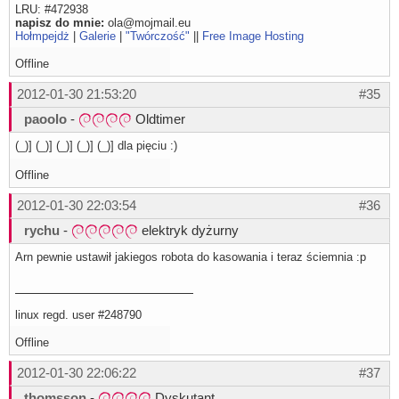
LRU: #472938
napisz do mnie:
ola@mojmail.eu
Hołmpejdż
|
Galerie
|
"Twórczość"
||
Free Image Hosting
Offline
2012-01-30 21:53:20
#35
paoolo
-
Oldtimer
(_)] (_)] (_)] (_)] (_)] dla pięciu :)
Offline
2012-01-30 22:03:54
#36
rychu
-
elektryk dyżurny
Arn pewnie ustawił jakiegos robota do kasowania i teraz ściemnia :p
linux regd. user #248790
Offline
2012-01-30 22:06:22
#37
thomsson
-
Dyskutant