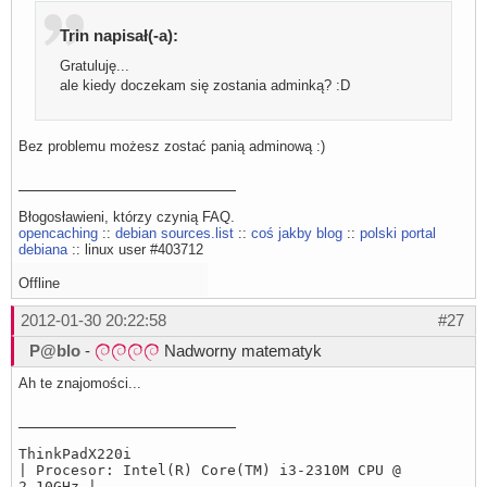
Trin napisał(-a):
Gratuluję...
ale kiedy doczekam się zostania adminką? :D
Bez problemu możesz zostać panią adminową :)
Błogosławieni, którzy czynią FAQ.
opencaching
::
debian sources.list
::
coś jakby blog
::
polski portal
debiana
:: linux user #403712
Offline
2012-01-30 20:22:58
#27
P@blo
-
Nadworny matematyk
Ah te znajomości...
ThinkPadX220i
| Procesor: Intel(R) Core(TM) i3-2310M CPU @
2.10GHz |