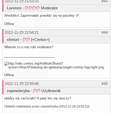
2012-11-29 21:53:33
#43
Lorenzo
-
Moderator
Wredotko! Zapomniałaś powołać się na parytety :P
Offline
2012-11-29 22:54:21
#44
chmuri
-
[=Centos=]
Właśnie co u nas robi moderator?
Offline
2012-11-29 22:59:48
#45
copowieryba
-
Użytkownik
władzy się zachciało? A jawy kto się nauczy?
Ostatnio edytowany przez copowieryba (2012-11-29 23:02:12)