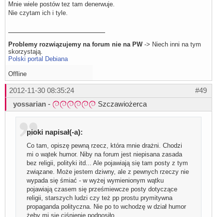
Mnie wiele postów tez tam denerwuje.
Nie czytam ich i tyle.
Problemy rozwiązujemy na forum nie na PW
-> Niech inni na tym
skorzystają.
Polski portal Debiana
Offline
2012-11-30 08:35:24
#49
yossarian
-
Szczawiożerca
pioki napisał(-a):
Co tam, opiszę pewną rzecz, która mnie drażni. Chodzi
mi o wątek humor. Niby na forum jest niepisana zasada
bez religii, polityki itd... Ale pojawiają się tam posty z tym
związane. Może jestem dziwny, ale z pewnych rzeczy nie
wypada się śmiać - w wyżej wymienionym wątku
pojawiają czasem się prześmiewcze posty dotyczące
religii, starszych ludzi czy też pp prostu prymitywna
propaganda polityczna. Nie po to wchodzę w dział humor
żeby mi się ciśnienie podnosiło...