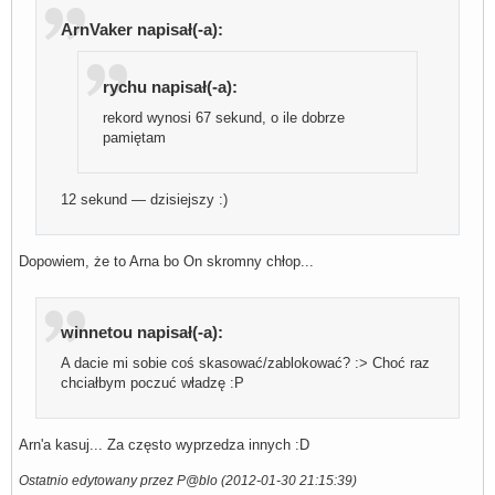
ArnVaker napisał(-a):
rychu napisał(-a):
rekord wynosi 67 sekund, o ile dobrze
pamiętam
12 sekund — dzisiejszy :)
Dopowiem, że to Arna bo On skromny chłop...
winnetou napisał(-a):
A dacie mi sobie coś skasować/zablokować? :> Choć raz
chciałbym poczuć władzę :P
Arn'a kasuj... Za często wyprzedza innych :D
Ostatnio edytowany przez P@blo (2012-01-30 21:15:39)