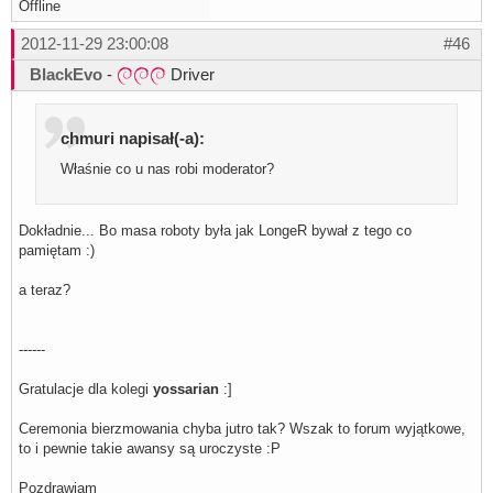
Offline
2012-11-29 23:00:08
#46
BlackEvo
-
Driver
chmuri napisał(-a):
Właśnie co u nas robi moderator?
Dokładnie... Bo masa roboty była jak LongeR bywał z tego co
pamiętam :)
a teraz?
------
Gratulacje dla kolegi
yossarian
:]
Ceremonia bierzmowania chyba jutro tak? Wszak to forum wyjątkowe,
to i pewnie takie awansy są uroczyste :P
Pozdrawiam