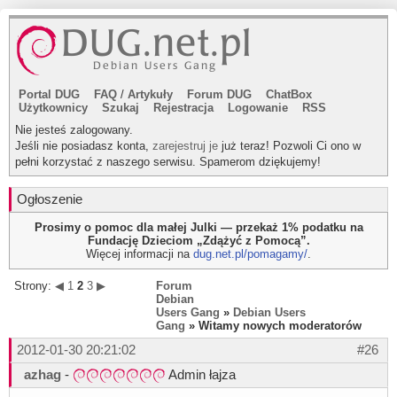
Portal DUG
FAQ
/
Artykuły
Forum DUG
ChatBox
Użytkownicy
Szukaj
Rejestracja
Logowanie
RSS
Nie jesteś zalogowany.
Jeśli nie posiadasz konta,
zarejestruj je
już teraz! Pozwoli Ci ono w
pełni korzystać z naszego serwisu. Spamerom dziękujemy!
Ogłoszenie
Prosimy o pomoc dla małej Julki — przekaż 1% podatku na
Fundację Dzieciom „Zdążyć z Pomocą”.
Więcej informacji na
dug.net.pl/pomagamy/
.
Strony:
◀
1
2
3
▶
Forum
Debian
Users Gang
»
Debian Users
Gang
» Witamy nowych moderatorów
2012-01-30 20:21:02
#26
azhag
-
Admin łajza