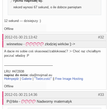
rychu napisał(-a):
rekord wynosi 67 sekund, o ile dobrze pamiętam
12 sekund — dzisiejszy :)
Offline
2012-01-30 21:13:42
#32
winnetou
-
złodziej wirków ]:->
A dacie mi sobie coś skasować/zablokować? :> Choć raz chciałbym
poczuć władzę :P
LRU: #472938
napisz do mnie:
ola@mojmail.eu
Hołmpejdż
|
Galerie
|
"Twórczość"
||
Free Image Hosting
Offline
2012-01-30 21:14:36
#33
P@blo
-
Nadworny matematyk