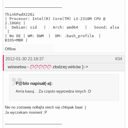
ThinkPadX220i
| Procesor: Intel(R) Core(TM) i3-2310M CPU @
2.10GHz |
| Debian: sid | Arch: amd64 | Sound: alsa
|
| No DE | WM: DWM | DM: .bash_profile |
BIOS+MBR |
Offline
2012-01-30 21:18:37
#34
winnetou
-
złodziej wirków ]:->
P@blo napisał(-a):
Arn'a kasuj... Za często wyprzedza innych :D
Nie no zostawię nołlajfa niech się chłopak bawi :)
Ja wyczekam moment :P