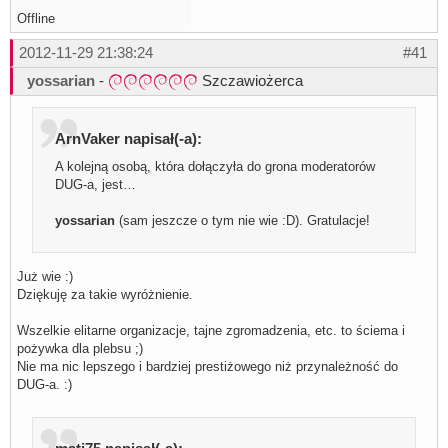
Offline
2012-11-29 21:38:24
#41
yossarian
-
Szczawiożerca
ArnVaker napisał(-a):
A kolejną osobą, która dołączyła do grona moderatorów
DUG-a, jest…
yossarian
(sam jeszcze o tym nie wie :D). Gratulacje!
Już wie :)
Dziękuję za takie wyróżnienie.
Wszelkie elitarne organizacje, tajne zgromadzenia, etc. to ściema i
pożywka dla plebsu ;)
Nie ma nic lepszego i bardziej prestiżowego niż przynależność do
DUG-a. :)