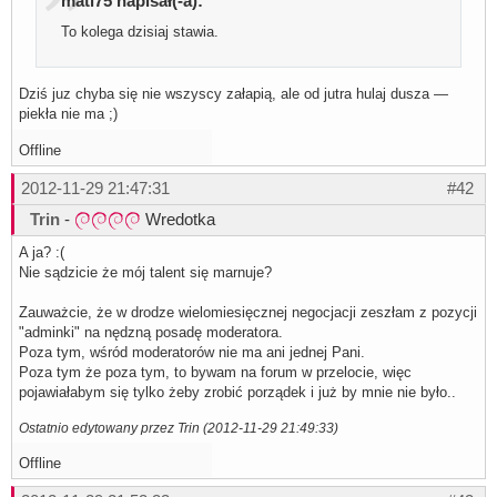
mati75 napisał(-a):
To kolega dzisiaj stawia.
Dziś juz chyba się nie wszyscy załapią, ale od jutra hulaj dusza —
piekła nie ma ;)
Offline
2012-11-29 21:47:31
#42
Trin
-
Wredotka
A ja? :(
Nie sądzicie że mój talent się marnuje?
Zauważcie, że w drodze wielomiesięcznej negocjacji zeszłam z pozycji
"adminki" na nędzną posadę moderatora.
Poza tym, wśród moderatorów nie ma ani jednej Pani.
Poza tym że poza tym, to bywam na forum w przelocie, więc
pojawiałabym się tylko żeby zrobić porządek i już by mnie nie było..
Ostatnio edytowany przez Trin (2012-11-29 21:49:33)
Offline