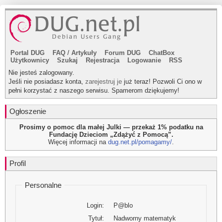
Portal DUG
FAQ
/
Artykuły
Forum DUG
ChatBox
Użytkownicy
Szukaj
Rejestracja
Logowanie
RSS
Nie jesteś zalogowany.
Jeśli nie posiadasz konta,
zarejestruj je
już teraz! Pozwoli Ci ono w
pełni korzystać z naszego serwisu. Spamerom dziękujemy!
Ogłoszenie
Prosimy o pomoc dla małej Julki — przekaż 1% podatku na
Fundację Dzieciom „Zdążyć z Pomocą”.
Więcej informacji na
dug.net.pl/pomagamy/
.
Profil
Personalne
Login:
P@blo
Tytuł:
Nadworny matematyk