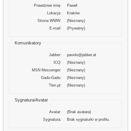
Prawdziwe imię:
Paweł
Lokacja:
Kraków
Strona WWW:
(Nieznany)
E-mail:
(Prywatny)
Komunikatory
Jabber:
paoolo@jabber.at
ICQ:
(Nieznany)
MSN Messenger:
(Nieznany)
Gadu-Gadu:
(Nieznany)
Tlen.pl:
(Nieznany)
Sygnatura/Avatar
Avatar:
(Brak avatara)
Sygnatura:
Brak sygnaturki w profilu.