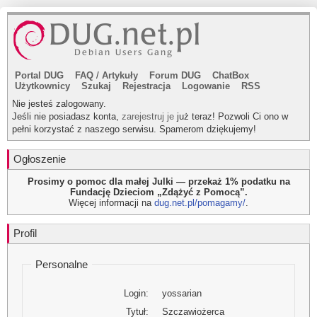
Portal DUG
FAQ
/
Artykuły
Forum DUG
ChatBox
Użytkownicy
Szukaj
Rejestracja
Logowanie
RSS
Nie jesteś zalogowany.
Jeśli nie posiadasz konta,
zarejestruj je
już teraz! Pozwoli Ci ono w
pełni korzystać z naszego serwisu. Spamerom dziękujemy!
Ogłoszenie
Prosimy o pomoc dla małej Julki — przekaż 1% podatku na
Fundację Dzieciom „Zdążyć z Pomocą”.
Więcej informacji na
dug.net.pl/pomagamy/
.
Profil
Personalne
Login:
yossarian
Tytuł:
Szczawiożerca