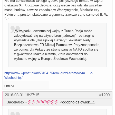
Nie ma co wałkować takiego typowo politycznego tematu w wątku
Ciekawostki
. Kluczowe decyzje, oczywiście bez udziału wszelkiej
maści burków, zawsze zapadają w Waszyngtonie, Moskwie czy
Pekinie, a proste i skuteczne argumenty zawsze są te same od II. W.
Ś.:
„W wypadku ewentualnej wojny z Turcją Rosja może
zdecydować się na użycie broni jądrowej” - ostrzegł w
wywiadzie dla „Rossijskiej Gaziety” Sekretarz Rady
Bezpieczeństwa FR Nikołaj Patruszew. Przyznał ponadto,
że pomoc dla Ankary ze strony państw NATO spotka się
z gwałtowną reakcją Kremla, która doprowadzi do
wybuchu wojny w Europie Środkowo-Wschodniej.
http://www.wprost.pl/ar/531041/Kreml-grozi-atomowym … o-
Wschodniej/
Offline
2016-03-31 18:27:15
#1200
Jacekalex
-
Podobno człowiek...;)