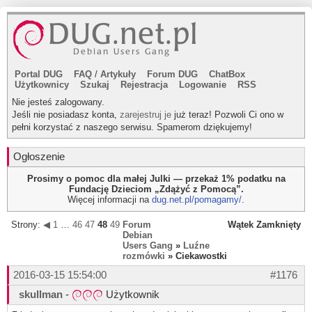
Portal DUG
FAQ
/
Artykuły
Forum DUG
ChatBox
Użytkownicy
Szukaj
Rejestracja
Logowanie
RSS
Nie jesteś zalogowany.
Jeśli nie posiadasz konta,
zarejestruj je
już teraz! Pozwoli Ci ono w
pełni korzystać z naszego serwisu. Spamerom dziękujemy!
Ogłoszenie
Prosimy o pomoc dla małej Julki — przekaż 1% podatku na
Fundację Dzieciom „Zdążyć z Pomocą”.
Więcej informacji na
dug.net.pl/pomagamy/
.
Strony:
◀
1
…
46
47
48
49
▶
Forum
Wątek Zamknięty
Debian
Users Gang
»
Luźne
rozmówki
» Ciekawostki
2016-03-15 15:54:00
#1176
skullman
-
Użytkownik