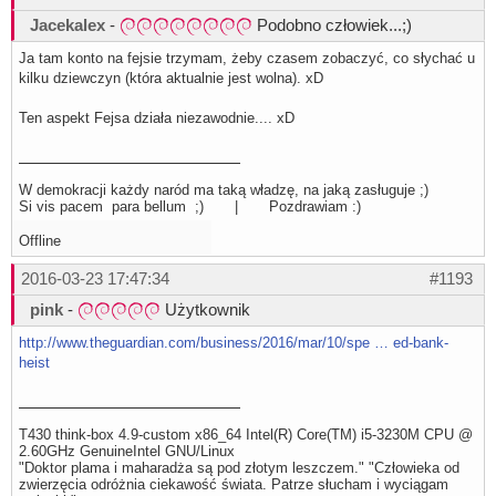
Jacekalex
-
Podobno człowiek...;)
Ja tam konto na fejsie trzymam, żeby czasem zobaczyć, co słychać u
kilku dziewczyn (która aktualnie jest wolna). xD
Ten aspekt Fejsa działa niezawodnie.... xD
W demokracji każdy naród ma taką władzę, na jaką zasługuje ;)
Si vis pacem para bellum ;) | Pozdrawiam :)
Offline
2016-03-23 17:47:34
#1193
pink
-
Użytkownik
http://www.theguardian.com/business/2016/mar/10/spe … ed-bank-
heist
T430 think-box 4.9-custom x86_64 Intel(R) Core(TM) i5-3230M CPU @
2.60GHz GenuineIntel GNU/Linux
"Doktor plama i maharadża są pod złotym leszczem." "Człowieka od
zwierzęcia odróżnia ciekawość świata. Patrze słucham i wyciągam