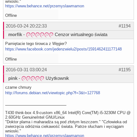
wnioski."
https://www.behance.net/przemyslawmamon
Offline
2016-03-24 20:22:33
#1194
morfik
-
Cenzor wirtualnego świata
Pamiętacie tego tirowca z Węgier?
https://www.facebook.com/jedenzwielu2/posts/1591462411177148
Offline
2016-03-31 03:00:24
#1195
pink
-
Użytkownik
czarne chmury
http://forums.debian.net/viewtopic.php?f=3&t=127768
T430 think-box 4.9-custom x86_64 Intel(R) Core(TM) i5-3230M CPU @
2.60GHz GenuineIntel GNU/Linux
"Doktor plama i maharadża są pod złotym leszczem." "Człowieka od
zwierzęcia odróżnia ciekawość świata. Patrze słucham i wyciągam
wnioski."
https://www.behance.net/przemyslawmamon