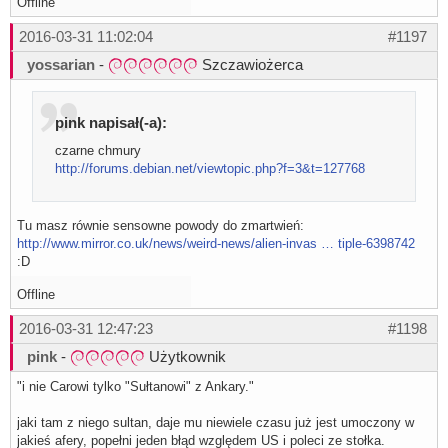
Offline
2016-03-31 11:02:04
#1197
yossarian
-
Szczawiożerca
pink napisał(-a):
czarne chmury
http://forums.debian.net/viewtopic.php?f=3&t=127768
Tu masz równie sensowne powody do zmartwień:
http://www.mirror.co.uk/news/weird-news/alien-invas … tiple-6398742
:D
Offline
2016-03-31 12:47:23
#1198
pink
-
Użytkownik
"i nie Carowi tylko "Sułtanowi" z Ankary."
jaki tam z niego sultan, daje mu niewiele czasu już jest umoczony w
jakieś afery, popełni jeden błąd względem US i poleci ze stołka.