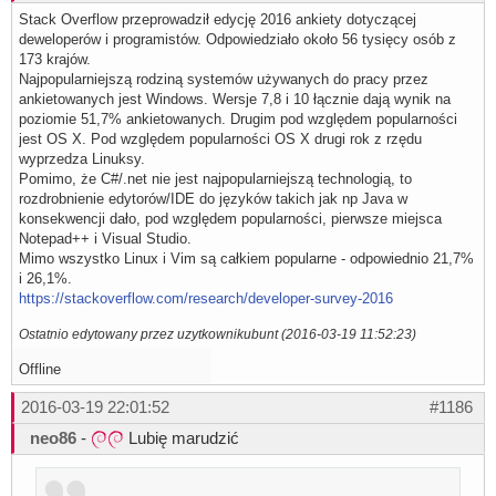
Stack Overflow przeprowadził edycję 2016 ankiety dotyczącej
deweloperów i programistów. Odpowiedziało około 56 tysięcy osób z
173 krajów.
Najpopularniejszą rodziną systemów używanych do pracy przez
ankietowanych jest Windows. Wersje 7,8 i 10 łącznie dają wynik na
poziomie 51,7% ankietowanych. Drugim pod względem popularności
jest OS X. Pod względem popularności OS X drugi rok z rzędu
wyprzedza Linuksy.
Pomimo, że C#/.net nie jest najpopularniejszą technologią, to
rozdrobnienie edytorów/IDE do języków takich jak np Java w
konsekwencji dało, pod względem popularności, pierwsze miejsca
Notepad++ i Visual Studio.
Mimo wszystko Linux i Vim są całkiem popularne - odpowiednio 21,7%
i 26,1%.
https://stackoverflow.com/research/developer-survey-2016
Ostatnio edytowany przez uzytkownikubunt (2016-03-19 11:52:23)
Offline
2016-03-19 22:01:52
#1186
neo86
-
Lubię marudzić