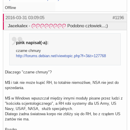
Offline
2016-03-31 03:09:05
#1196
Jacekalex
-
Podobno człowiek...;)
pink napisał(-a):
czarne chmury
http://forums.debian.net/viewtopic.php?f=3&t=127768
Dlaczego "czarne chmury"?
M$ i tak nie może kupić RH, to totalnie niemożliwe, NSA nie jest do
sprzedania.
M$ w Windows wpuszczał między innymi moduły pisane przez ludzi z
"kościoła scjentologicznego", a RH robi systemy dla US Army, US
Navy, USAF, NASA, służb specjalnych.
Dlatego żadna światowa korpo nie zbliży się do RH, bo z rządem US
żartów nie ma.
Pozdro