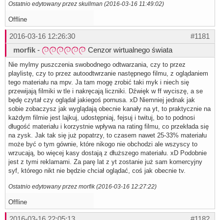
Ostatnio edytowany przez skullman (2016-03-16 11:49:02)
Offline
2016-03-16 12:26:30
#1181
morfik
-
Cenzor wirtualnego świata
Nie mylmy puszczenia swobodnego odtwarzania, czy to przez
playlistę, czy to przez autoodtwrzanie następnego filmu, z oglądaniem
tego materiału na mpv. Ja tam mogę zrobić taki myk i niech się
przewijają filmiki w tle i nakręcają liczniki. Dźwięk w ff wyciszę, a se
będę czytał czy oglądał jakiegoś pornusa. xD Niemniej jednak jak
sobie zobaczysz jak wyglądają obecnie kanały na yt, to praktycznie na
każdym filmie jest lajkuj, udostępniaj, fejsuj i twituj, bo to podnosi
długość materiału i korzystnie wpływa na rating filmu, co przekłada się
na zysk. Jak tak się już popatrzy, to czasem nawet 25-33% materiału
może być o tym gównie, które nikogo nie obchodzi ale wszyscy to
wrzucają, bo więcej kasy dostają z dłuższego materiału. xD Podobnie
jest z tymi reklamami. Za parę lat z yt zostanie już sam komercyjny
syf, którego nikt nie będzie chciał oglądać, coś jak obecnie tv.
Ostatnio edytowany przez morfik (2016-03-16 12:27:22)
Offline
2016-03-16 22:05:13
#1182