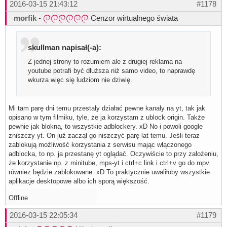
2016-03-15 21:43:12
#1178
morfik
-
Cenzor wirtualnego świata
skullman napisał(-a):
Z jednej strony to rozumiem ale z drugiej reklama na
youtube potrafi być dłuższa niż samo video, to naprawdę
wkurza więc się ludziom nie dziwię.
Mi tam parę dni temu przestały działać pewne kanały na yt, tak jak
opisano w tym filmiku, tyle, że ja korzystam z ublock origin. Także
pewnie jak blokną, to wszystkie adblockery. xD No i powoli google
zniszczy yt. On już zaczął go niszczyć parę lat temu. Jeśli teraz
zablokują możliwość korzystania z serwisu mając włączonego
adblocka, to np. ja przestanę yt oglądać. Oczywiście to przy założeniu,
że korzystanie np. z minitube, mps-yt i ctrl+c link i ctrl+v go do mpv
również będzie zablokowane. xD To praktycznie uwaliłoby wszystkie
aplikacje desktopowe albo ich sporą większość.
Offline
2016-03-15 22:05:34
#1179