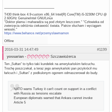
T430 think-box 4.9-custom x86_64 Intel(R) Core(TM) i5-3230M CPU @
2.60GHz GenuineIntel GNU/Linux
"Doktor plama i maharadża są pod złotym leszczem." "Człowieka od
zwierzęcia odróżnia ciekawość świata. Patrze słucham i wyciągam
wnioski."
https://www.behance.net/przemyslawmamon
Offline
2016-03-31 14:47:49
#1199
yossarian
-
Szczawiożerca
Ten „Sułtan” to tylko taki kundelek na amerykańskim łańcuchu.
Trochę poszczekał, a teraz jego amerykański pan przykrócił mu
łańcuch i „Sułtan” z podkulonym ogonem odmaszerował do budy.
NATO warns Turkey it can't count on support in a conflict
with Russia as tensions escalate
European diplomats warned that Ankara cannot invoke
Article 5