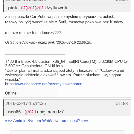
pink
-
Użytkownik
z innej beczki Car Putin wspaniałomyślnie (spryciarz, szachista,
rasowy polityk) wycofuje sie z Syrii, rozmowy pokojowe bez Kurdow.
a moze mu sie forsa konczy???
Ostatnio edytowany przez pink (2016-03-16 22:09:20)
T430 think-box 4.9-custom x86_64 Intel(R) Core(TM) i5-3230M CPU @
2.60GHz GenuineIntel GNU/Linux
"Doktor plama i maharadża są pod złotym leszczem." "Człowieka od
zwierzęcia odróżnia ciekawość świata. Patrze słucham i wyciągam
wnioski."
https://www.behance.net/przemyslawmamon
Offline
2016-03-17 15:14:36
#1183
neo86
-
Lubię marudzić
==> Android System WebView - co to jest? <==