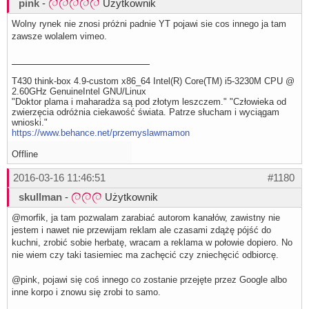
pink
-
Użytkownik
Wolny rynek nie znosi próżni padnie YT pojawi sie cos innego ja tam
zawsze wolalem vimeo.
T430 think-box 4.9-custom x86_64 Intel(R) Core(TM) i5-3230M CPU @
2.60GHz GenuineIntel GNU/Linux
"Doktor plama i maharadża są pod złotym leszczem." "Człowieka od
zwierzęcia odróżnia ciekawość świata. Patrze słucham i wyciągam
wnioski."
https://www.behance.net/przemyslawmamon
Offline
2016-03-16 11:46:51
#1180
skullman
-
Użytkownik
@morfik, ja tam pozwalam zarabiać autorom kanałów, zawistny nie
jestem i nawet nie przewijam reklam ale czasami zdążę pójść do
kuchni, zrobić sobie herbatę, wracam a reklama w połowie dopiero. No
nie wiem czy taki tasiemiec ma zachęcić czy zniechęcić odbiorcę.
@pink, pojawi się coś innego co zostanie przejęte przez Google albo
inne korpo i znowu się zrobi to samo.