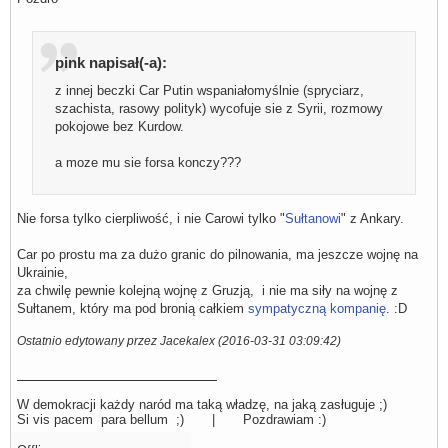
pink napisał(-a):
z innej beczki Car Putin wspaniałomyślnie (spryciarz,
szachista, rasowy polityk) wycofuje sie z Syrii, rozmowy
pokojowe bez Kurdow.
a moze mu sie forsa konczy???
Nie forsa tylko cierpliwość, i nie Carowi tylko "
Sułtanowi
" z Ankary.
Car po prostu ma za dużo granic do pilnowania, ma jeszcze wojnę na
Ukrainie,
za chwilę pewnie kolejną wojnę z Gruzją, i nie ma siły na wojnę z
Sułtanem, który ma pod bronią całkiem
sympatyczną kompanię
. :D
Ostatnio edytowany przez Jacekalex (2016-03-31 03:09:42)
W demokracji każdy naród ma taką władzę, na jaką zasługuje ;)
Si vis pacem para bellum ;) | Pozdrawiam :)