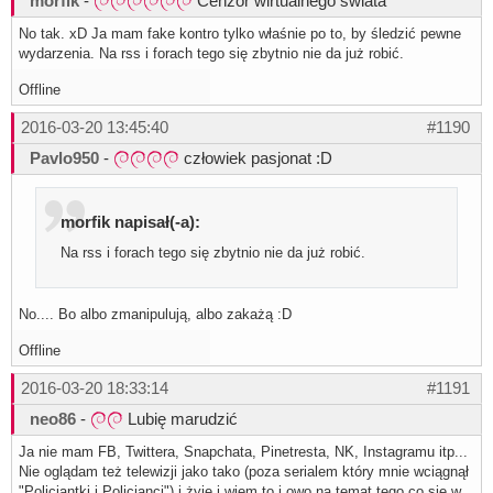
morfik
-
Cenzor wirtualnego świata
No tak. xD Ja mam fake kontro tylko właśnie po to, by śledzić pewne
wydarzenia. Na rss i forach tego się zbytnio nie da już robić.
Offline
2016-03-20 13:45:40
#1190
Pavlo950
-
człowiek pasjonat :D
morfik napisał(-a):
Na rss i forach tego się zbytnio nie da już robić.
No.... Bo albo zmanipulują, albo zakażą :D
Offline
2016-03-20 18:33:14
#1191
neo86
-
Lubię marudzić
Ja nie mam FB, Twittera, Snapchata, Pinetresta, NK, Instagramu itp...
Nie oglądam też telewizji jako tako (poza serialem który mnie wciągnął
"Policjantki i Policjanci") i żyję i wiem to i owo na temat tego co się w