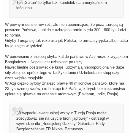
Ten „Sułtan” to tylko taki kundelek na amerykańskim
łańcuchu.
W pewnym sensie również, ale nie zapominajcie, że poza Europą są
poważne Państwa, i solidnie uzbrojona armia rzędu 300 - 800 tys ludzi
to norma.
Gdyby Turcja się tak rozbroiła jak Polska, to armia syryjska albo iracka
by ją zajęła w tydzień.
W porównaniu z Europą chyba każde państwo w Azji może z wyjątkiem
Bangladeszu i Nepalu jest uzbrojone po uszy.
Nawet biedne postsowieckie kraje utrzymają nieproporcjonalnie duże
siły zbrojne, oprócz tego w Tadżykistanie i Uzbekistanie stoją cały
czas wojska rosyjskie.
W Azji ciężko byłoby znaleźć prawie 40 milionowe państwo, które ma
23 tys szeregowców, nie brakuje też Państw, których bezpieczeństwo
opiera się głównie na arsenale atomowym (Pakistan, Indie, Rosja).
„W wypadku ewentualnej wojny z Turcją Rosja może
zdecydować się na użycie broni jądrowej” - ostrzegł w
wywiadzie dla „Rossijskiej Gaziety” Sekretarz Rady
Bezpieczeństwa FR Nikołaj Patruszew