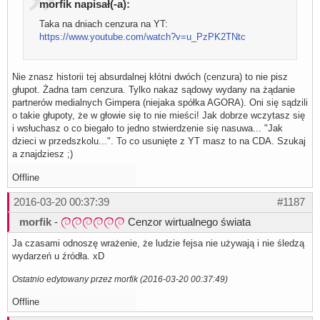
morfik napisał(-a):
Taka na dniach cenzura na YT:
https://www.youtube.com/watch?v=u_PzPK2TNtc
Nie znasz historii tej absurdalnej kłótni dwóch (cenzura) to nie pisz
głupot. Żadna tam cenzura. Tylko nakaz sądowy wydany na żądanie
partnerów medialnych Gimpera (niejaka spółka AGORA). Oni się sądzili
o takie głupoty, że w głowie się to nie mieści! Jak dobrze wczytasz się
i wsłuchasz o co biegało to jedno stwierdzenie się nasuwa... "Jak
dzieci w przedszkolu...". To co usunięte z YT masz to na CDA. Szukaj
a znajdziesz ;)
Offline
2016-03-20 00:37:39
#1187
morfik
-
Cenzor wirtualnego świata
Ja czasami odnoszę wrażenie, że ludzie fejsa nie używają i nie śledzą
wydarzeń u źródła. xD
Ostatnio edytowany przez morfik (2016-03-20 00:37:49)
Offline