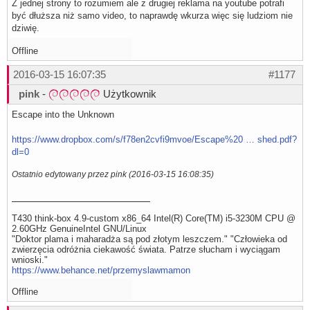
Z jednej strony to rozumiem ale z drugiej reklama na youtube potrafi
być dłuższa niż samo video, to naprawdę wkurza więc się ludziom nie
dziwię.
Offline
2016-03-15 16:07:35
#1177
pink
-
Użytkownik
Escape into the Unknown
https://www.dropbox.com/s/f78en2cvfi9mvoe/Escape%20 … shed.pdf?
dl=0
Ostatnio edytowany przez pink (2016-03-15 16:08:35)
T430 think-box 4.9-custom x86_64 Intel(R) Core(TM) i5-3230M CPU @
2.60GHz GenuineIntel GNU/Linux
"Doktor plama i maharadża są pod złotym leszczem." "Człowieka od
zwierzęcia odróżnia ciekawość świata. Patrze słucham i wyciągam
wnioski."
https://www.behance.net/przemyslawmamon
Offline