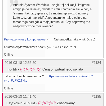
Android System WebView - dzięki tej aplikacji "imigranci
emigrują do Izraela", "woda z kranu zamienia się wino", a
"internet tak przyspiesza, że można sprawdzić numery
Lotto tydzień naprzód". A przynajmniej takie opinie na
temat tego narzędzia mają internauci. Czy naprawdę ma
nadprzyrodzone możliwości?
Pierwsze wirusy komputerowe.
<== Ciekawostka taka w skrócie ;)
Ostatnio edytowany przez neo86 (2016-03-17 15:31:57)
Offline
2016-03-18 12:56:50
#1184
morfik
-
Cenzor wirtualnego świata
Taka na dniach cenzura na YT:
https://www.youtube.com/watch?
v=u_PzPK2TNtc
Offline
2016-03-19 11:41:40
#1185
uzytkownikubunt
-
Zbanowany