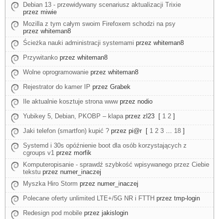
Debian 13 - przewidywany scenariusz aktualizacji Trixie
przez miwie
Mozilla z tym całym swoim Firefoxem schodzi na psy
przez whiteman8
Ścieżka nauki administracji systemami
przez whiteman8
Przywitanko
przez whiteman8
Wolne oprogramowanie
przez whiteman8
Rejestrator do kamer IP
przez Grabek
Ile aktualnie kosztuje strona www
przez nodio
Yubikey 5, Debian, PKOBP – klapa
przez zl23
[
1
2
]
Jaki telefon (smartfon) kupić ?
przez pi@r
[
1
2
3
…
18
]
Systemd i 30s opóźnienie boot dla osób korzystających z
cgroups v1
przez morfik
Komputeropisanie - sprawdź szybkość wpisywanego przez Ciebie
tekstu
przez numer_inaczej
Myszka Hiro Storm
przez numer_inaczej
Polecane oferty unlimited LTE+/5G NR i FTTH
przez tmp-login
Redesign pod mobile
przez jakislogin