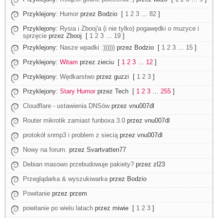
Przyklejony:
Humor
przez Bodzio
[
1
2
3
…
82
]
Przyklejony:
Rysia i Zbooj'a (i nie tylko) pogawędki o muzyce i
sprzęcie
przez Zbooj
[
1
2
3
…
19
]
Przyklejony:
Nasze wpadki :))))))
przez Bodzio
[
1
2
3
…
15
]
Przyklejony:
Witam
przez zieciu
[
1
2
3
…
12
]
Przyklejony:
Wędkarstwo
przez guzzi
[
1
2
3
]
Przyklejony:
Stary Humor
przez Tech
[
1
2
3
…
255
]
Cloudflare - ustawienia DNSów
przez vnu007dl
Router mikrotik zamiast funboxa 3.0
przez vnu007dl
protokół snmp3 i problem z siecią
przez vnu007dl
Nowy na forum.
przez Svartvatten77
Debian masowo przebudowuje pakiety?
przez zl23
Przeglądarka & wyszukiwarka
przez Bodzio
Powitanie
przez przem
powitanie po wielu latach
przez miwie
[
1
2
3
]