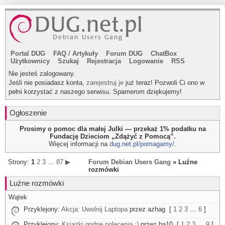
Portal DUG
FAQ
/
Artykuły
Forum DUG
ChatBox
Użytkownicy
Szukaj
Rejestracja
Logowanie
RSS
Nie jesteś zalogowany.
Jeśli nie posiadasz konta,
zarejestruj je
już teraz! Pozwoli Ci ono w
pełni korzystać z naszego serwisu. Spamerom dziękujemy!
Ogłoszenie
Prosimy o pomoc dla małej Julki — przekaż 1% podatku na
Fundację Dzieciom „Zdążyć z Pomocą”.
Więcej informacji na
dug.net.pl/pomagamy/
.
Strony:
1
2
3
…
87
▶
Forum Debian Users Gang
» Luźne
rozmówki
Luźne rozmówki
Wątek
Przyklejony:
Akcja: Uwolnij Laptopa
przez azhag
[
1
2
3
…
6
]
Przyklejony:
Ksiązki godne polecenia :)
przez ba10
[
1
2
3
…
9
]