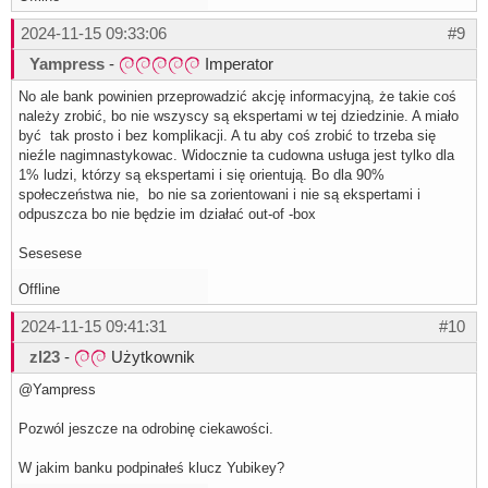
2024-11-15 09:33:06
#9
Yampress
-
Imperator
No ale bank powinien przeprowadzić akcję informacyjną, że takie coś
należy zrobić, bo nie wszyscy są ekspertami w tej dziedzinie. A miało
być tak prosto i bez komplikacji. A tu aby coś zrobić to trzeba się
nieźle nagimnastykowac. Widocznie ta cudowna usługa jest tylko dla
1% ludzi, którzy są ekspertami i się orientują. Bo dla 90%
społeczeństwa nie, bo nie sa zorientowani i nie są ekspertami i
odpuszcza bo nie będzie im działać out-of -box
Sesesese
Offline
2024-11-15 09:41:31
#10
zl23
-
Użytkownik
@Yampress
Pozwól jeszcze na odrobinę ciekawości.
W jakim banku podpinałeś klucz Yubikey?