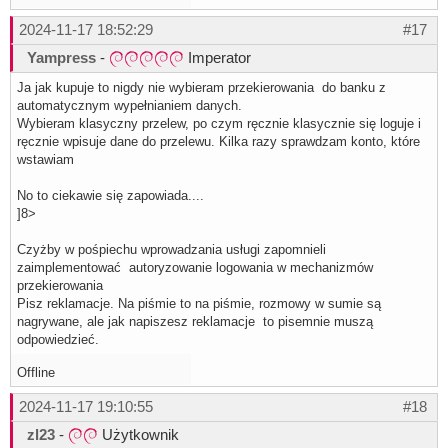
2024-11-17 18:52:29
#17
Yampress
-
Imperator
Ja jak kupuje to nigdy nie wybieram przekierowania do banku z
automatycznym wypełnianiem danych.
Wybieram klasyczny przelew, po czym ręcznie klasycznie się loguje i
ręcznie wpisuje dane do przelewu. Kilka razy sprawdzam konto, które
wstawiam
No to ciekawie się zapowiada....
]8>
Czyżby w pośpiechu wprowadzania usługi zapomnieli
zaimplementować autoryzowanie logowania w mechanizmów
przekierowania
Pisz reklamacje. Na piśmie to na piśmie, rozmowy w sumie są
nagrywane, ale jak napiszesz reklamacje to pisemnie muszą
odpowiedzieć.
Offline
2024-11-17 19:10:55
#18
zl23
-
Użytkownik