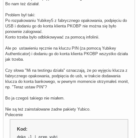
Bo nam też działał.
Problem był taki:
Po rozpakowaniu Yubikey5 z fabrycznego opakowania, podpięciu do
USB i dodaniu go do konta klienta PKOBP nie można się było
ponownie zalogować.
Konto trzeba było odblokowywać za pomocą infolinii.
Ale po ustawieniu ręcznie na kluczu PIN (za pomocą Yubikey
Authenticator) i dodaniu go do konta klienta PKOBP wszystko działa
jak trzeba.
Czy słowa "Mi na testingu działa" oznaczają, że po wyjęciu klucza z
fabrycznego opakowania, podpięcia do usb, w trakcie dodawania
klucza do konta bankowego, w pewnym momencie otrzymałeś monit,
np. "Teraz ustaw PIN"?
Bo ja czegoś takiego nie miałem.
Nie są też zainstalowane żadne pakiety Yubico.
Polecenie
Kod:
dpkg -l | grep yubi