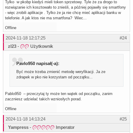
Tylko w pkobp kiedyś mieli token sprzetowy. Tyle że za drogo to
rozwiązanie ich kosztowało to znieśli, a później pojawiły się smartfony
- więc zrobili aplikacje . Tylko że ja nie chcę mieć aplikacji banku w
telefonie. A jak ktos nie ma smartfona? Wiec...
Offline
2024-11-18 12:17:25
#24
zl23
-
Użytkownik
Pavlo950 napisał(-a):
Być może trzeba zmienić metodę weryfikacji. Ja ze
zdrapek w pko nie korzystam od początku...
Pablo950 – przeczytaj ty może ten wątek od początku, zanim
zaczniesz udzielać takich wzniosłych porad.
Offline
2024-11-18 14:13:24
#25
Yampress
-
Imperator