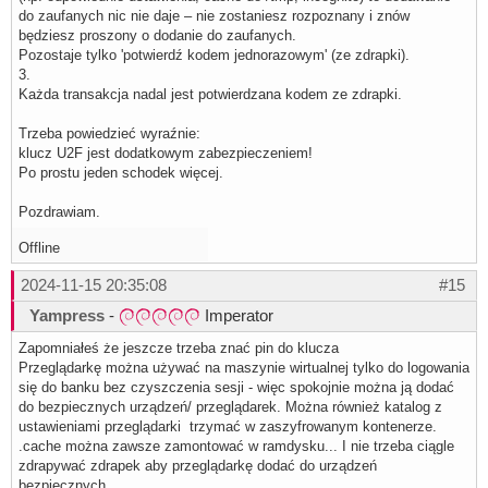
do zaufanych nic nie daje – nie zostaniesz rozpoznany i znów
będziesz proszony o dodanie do zaufanych.
Pozostaje tylko 'potwierdź kodem jednorazowym' (ze zdrapki).
3.
Każda transakcja nadal jest potwierdzana kodem ze zdrapki.
Trzeba powiedzieć wyraźnie:
klucz U2F jest dodatkowym zabezpieczeniem!
Po prostu jeden schodek więcej.
Pozdrawiam.
Offline
2024-11-15 20:35:08
#15
Yampress
-
Imperator
Zapomniałeś że jeszcze trzeba znać pin do klucza
Przeglądarkę można używać na maszynie wirtualnej tylko do logowania
się do banku bez czyszczenia sesji - więc spokojnie można ją dodać
do bezpiecznych urządzeń/ przeglądarek. Można również katalog z
ustawieniami przeglądarki trzymać w zaszyfrowanym kontenerze.
.cache można zawsze zamontować w ramdysku... I nie trzeba ciągle
zdrapywać zdrapek aby przeglądarkę dodać do urządzeń
bezpiecznych.