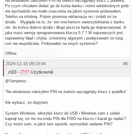
Na windowsie założyłem PIN na świeżo wyciągnięty klucz z pudełka.
Po czym chciałem dodać go do konta banku i mimo wielokrotnych prób
nie wychodziło.nie miało znaczenia na jakim systemie probowałem.
Telefon na infolinię. Potem pisemna reklamacja no i zrobili mi że
działa. Wygląda na to, że ten mechanizm uwierzytelniania z banku
nie do końca dobrze działa i długo jeszcze będą go dopracowywać. A
jaka masz wersję oprogramowania klucza 5.7 ? W najnowszych jest
naprawiony błąd i chyba zmieniony algorytm i podejrzewam że tutaj
coś nie wspoldziala. Próbowałeś na innym systemie?
Offline
2024-11-15 09:19:44
#6
zl23
-
Użytkownik
@Yampress
"Na windowsie założyłem PIN na świeżo wyciągnięty klucz z pudełka"
Ale wybacz, że dopytam.
System Windows, włożyłeś klucz do USB i Windows sam z siebie
kapnął się, że nie ma kodu PIN dla FIDO na kluczu i kazał go nadać?
Czy może sam, w jakiś tam sposób, wymusiłeś nadanie PIN?