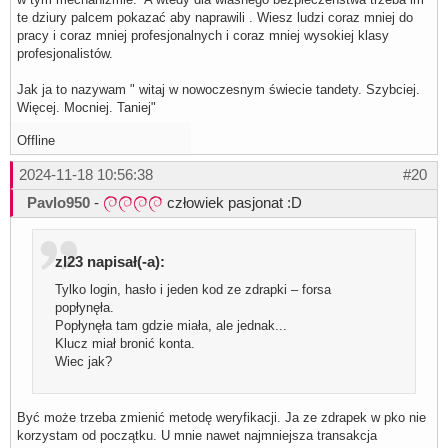
te dziury palcem pokazać aby naprawili . Wiesz ludzi coraz mniej do
pracy i coraz mniej profesjonalnych i coraz mniej wysokiej klasy
profesjonalistów.
Jak ja to nazywam " witaj w nowoczesnym świecie tandety. Szybciej.
Więcej. Mocniej. Taniej"
Offline
2024-11-18 10:56:38
#20
Pavlo950
-
człowiek pasjonat :D
zl23 napisał(-a):
Tylko login, hasło i jeden kod ze zdrapki – forsa
popłynęła.
Popłynęła tam gdzie miała, ale jednak...
Klucz miał bronić konta.
Wiec jak?
Być może trzeba zmienić metodę weryfikacji. Ja ze zdrapek w pko nie
korzystam od początku. U mnie nawet najmniejsza transakcja