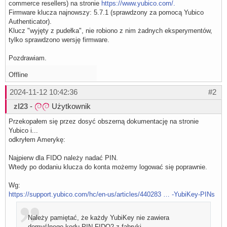
commerce resellers) na stronie
https://www.yubico.com/.
Firmware klucza najnowszy: 5.7.1 (sprawdzony za pomocą Yubico
Authenticator).
Klucz "wyjęty z pudełka", nie robiono z nim żadnych eksperymentów,
tylko sprawdzono wersję firmware.
Pozdrawiam.
Offline
2024-11-12 10:42:36
#2
zl23
-
Użytkownik
Przekopałem się przez dosyć obszerną dokumentację na stronie
Yubico i...
odkryłem Amerykę:
Najpierw dla FIDO należy nadać PIN.
Wtedy po dodaniu klucza do konta możemy logować się poprawnie.
Wg:
https://support.yubico.com/hc/en-us/articles/440283 … -YubiKey-PINs
Należy pamiętać, że każdy YubiKey nie zawiera
domyślnego kodu PIN FIDO2 z fabryki.