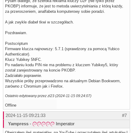
Pytam dlatego, że szeroka reklama kluczy U2F (nie tylko przez
PKOBP) informuje, że jest to metoda uwierzytelniania z którą każdy,
za przeroszeniem, analfabeta komputerowy sobie poradzi.
A jak zwykle diabeł tkwi w szczegółach.
Pozdrawiam.
Postscriptum
Firmware klucza najnowszy: 5.7.1 (sprawdzony za pomocą Yubico
Authenticator).
Klucz Yubikey 5NFC.
Po nadaniu kodu PIN nie ma problemu z kluczem Yubikey5, który
został zarejestrowany na koncie PKOBP.
Zadziałało poprawnie.
Wszystkie próby przeprowadzono na aktualnym Debian Bookworm,
zarówno z Chromium jak i Firefox.
Ostatnio edytowany przez zl23 (2024-11-15 09:24:07)
Offline
2024-11-15 09:21:33
#7
Yampress
-
Imperator
Obejrzałem ileś materiałów na YouTube i przeczytałem ileś artukułów I