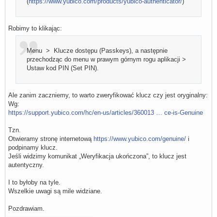
(
https://www.yubico.com/products/yubico-authenticator/
)
Robimy to klikając:
Menu > Klucze dostępu (Passkeys), a następnie
przechodząc do menu w prawym górnym rogu aplikacji >
Ustaw kod PIN (Set PIN).
Ale zanim zaczniemy, to warto zweryfikować klucz czy jest oryginalny:
Wg:
https://support.yubico.com/hc/en-us/articles/360013 … ce-is-Genuine
Tzn.
Otwieramy stronę internetową
https://www.yubico.com/genuine/
i
podpinamy klucz.
Jeśli widzimy komunikat „Weryfikacja ukończona”, to klucz jest
autentyczny.
I to byłoby na tyle.
Wszelkie uwagi są mile widziane.
Pozdrawiam.