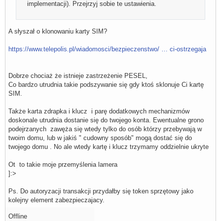
implementacji). Przejrzyj sobie te ustawienia.
A słyszał o klonowaniu karty SIM?
https://www.telepolis.pl/wiadomosci/bezpieczenstwo/ … ci-ostrzegaja
Dobrze chociaż że istnieje zastrzeżenie PESEL,
Co bardzo utrudnia takie podszywanie się gdy ktoś sklonuje Ci kartę
SIM.
Także karta zdrapka i klucz i parę dodatkowych mechanizmów
doskonale utrudnia dostanie się do twojego konta. Ewentualne grono
podejrzanych zawęża się wtedy tylko do osób którzy przebywają w
twoim domu, lub w jakiś " cudowny sposób" mogą dostać się do
twojego domu . No ale wtedy kartę i klucz trzymamy oddzielnie ukryte
Ot to takie moje przemyślenia lamera
]:>
Ps. Do autoryzacji transakcji przydałby się token sprzętowy jako
kolejny element zabezpieczajacy.
Offline