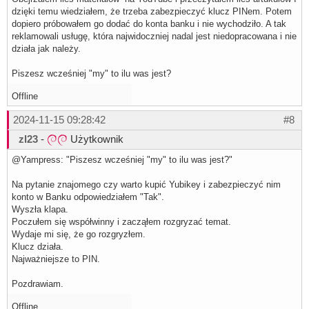
dzięki temu wiedziałem, że trzeba zabezpieczyć klucz PINem. Potem
dopiero próbowałem go dodać do konta banku i nie wychodziło. A tak
reklamowali usługę, która najwidoczniej nadal jest niedopracowana i nie
działa jak należy.
Piszesz wcześniej "my" to ilu was jest?
Offline
2024-11-15 09:28:42
#8
zl23
-
Użytkownik
@Yampress: "Piszesz wcześniej "my" to ilu was jest?"
Na pytanie znajomego czy warto kupić Yubikey i zabezpieczyć nim
konto w Banku odpowiedziałem "Tak".
Wyszła klapa.
Poczułem się współwinny i zacząłem rozgryzać temat.
Wydaje mi się, że go rozgryzłem.
Klucz działa.
Najważniejsze to PIN.
Pozdrawiam.
Offline