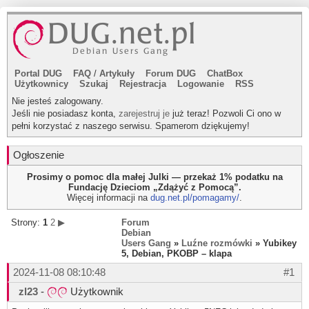
Portal DUG
FAQ
/
Artykuły
Forum DUG
ChatBox
Użytkownicy
Szukaj
Rejestracja
Logowanie
RSS
Nie jesteś zalogowany.
Jeśli nie posiadasz konta,
zarejestruj je
już teraz! Pozwoli Ci ono w
pełni korzystać z naszego serwisu. Spamerom dziękujemy!
Ogłoszenie
Prosimy o pomoc dla małej Julki — przekaż 1% podatku na
Fundację Dzieciom „Zdążyć z Pomocą”.
Więcej informacji na
dug.net.pl/pomagamy/
.
Strony:
1
2
▶
Forum
Debian
Users Gang
»
Luźne rozmówki
» Yubikey
5, Debian, PKOBP – klapa
2024-11-08 08:10:48
#1
zl23
-
Użytkownik