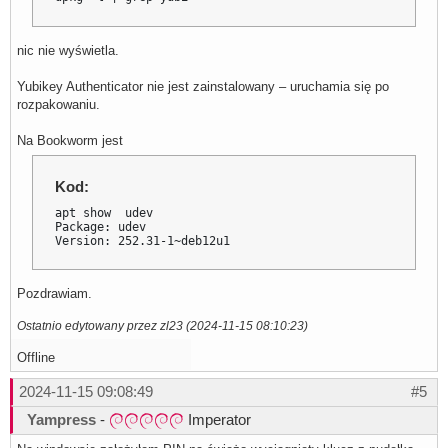
nic nie wyświetla.
Yubikey Authenticator nie jest zainstalowany – uruchamia się po
rozpakowaniu.
Na Bookworm jest
Kod:
apt show  udev

Package: udev

Version: 252.31-1~deb12u1
Pozdrawiam.
Ostatnio edytowany przez zl23 (2024-11-15 08:10:23)
Offline
2024-11-15 09:08:49
#5
Yampress
-
Imperator