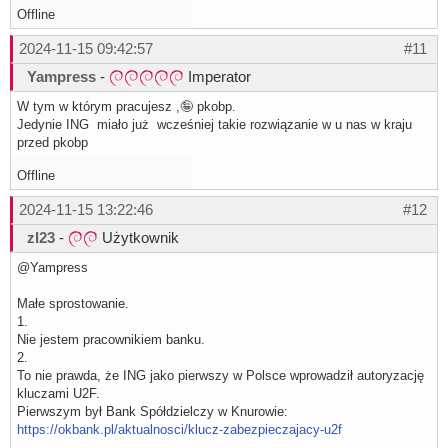
Offline
2024-11-15 09:42:57
#11
Yampress
-
Imperator
W tym w którym pracujesz ,🤪 pkobp.
Jedynie ING miało już wcześniej takie rozwiązanie w u nas w kraju
przed pkobp
Offline
2024-11-15 13:22:46
#12
zl23
-
Użytkownik
@Yampress
Małe sprostowanie.
1.
Nie jestem pracownikiem banku.
2.
To nie prawda, że ING jako pierwszy w Polsce wprowadził autoryzację
kluczami U2F.
Pierwszym był Bank Spółdzielczy w Knurowie:
https://okbank.pl/aktualnosci/klucz-zabezpieczajacy-u2f