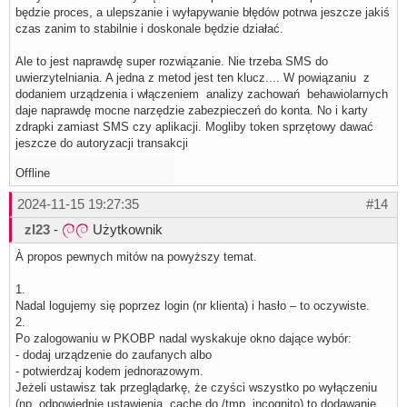
będzie proces, a ulepszanie i wyłapywanie błędów potrwa jeszcze jakiś
czas zanim to stabilnie i doskonale będzie działać.
Ale to jest naprawdę super rozwiązanie. Nie trzeba SMS do
uwierzytelniania. A jedna z metod jest ten klucz.... W powiązaniu z
dodaniem urządzenia i włączeniem analizy zachowań behawiolarnych
daje naprawdę mocne narzędzie zabezpieczeń do konta. No i karty
zdrapki zamiast SMS czy aplikacji. Mogliby token sprzętowy dawać
jeszcze do autoryzacji transakcji
Offline
2024-11-15 19:27:35
#14
zl23
-
Użytkownik
À propos pewnych mitów na powyższy temat.
1.
Nadal logujemy się poprzez login (nr klienta) i hasło – to oczywiste.
2.
Po zalogowaniu w PKOBP nadal wyskakuje okno dające wybór:
- dodaj urządzenie do zaufanych albo
- potwierdzaj kodem jednorazowym.
Jeżeli ustawisz tak przeglądarkę, że czyści wszystko po wyłączeniu
(np. odpowiednie ustawienia, cache do /tmp, incognito) to dodawanie