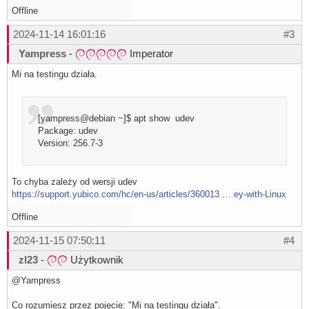
Offline
2024-11-14 16:01:16
#3
Yampress
-
Imperator
Mi na testingu działa.
[yampress@debian ~]$ apt show udev
Package: udev
Version: 256.7-3
To chyba zależy od wersji udev
https://support.yubico.com/hc/en-us/articles/360013 … ey-with-Linux
Offline
2024-11-15 07:50:11
#4
zl23
-
Użytkownik
@Yampress
Co rozumiesz przez pojęcie: "Mi na testingu działa".