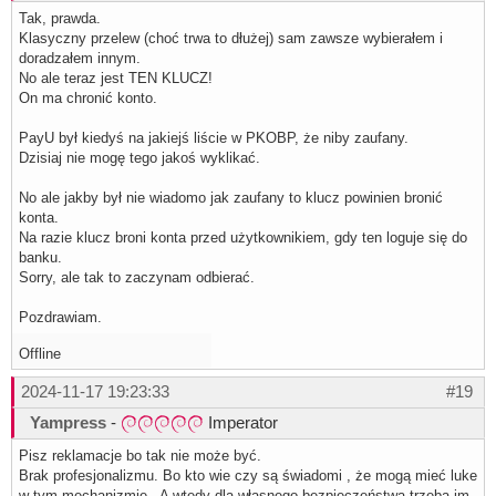
Tak, prawda.
Klasyczny przelew (choć trwa to dłużej) sam zawsze wybierałem i
doradzałem innym.
No ale teraz jest TEN KLUCZ!
On ma chronić konto.
PayU był kiedyś na jakiejś liście w PKOBP, że niby zaufany.
Dzisiaj nie mogę tego jakoś wyklikać.
No ale jakby był nie wiadomo jak zaufany to klucz powinien bronić
konta.
Na razie klucz broni konta przed użytkownikiem, gdy ten loguje się do
banku.
Sorry, ale tak to zaczynam odbierać.
Pozdrawiam.
Offline
2024-11-17 19:23:33
#19
Yampress
-
Imperator
Pisz reklamacje bo tak nie może być.
Brak profesjonalizmu. Bo kto wie czy są świadomi , że mogą mieć luke
w tym mechanizmie. A wtedy dla własnego bezpieczeństwa trzeba im