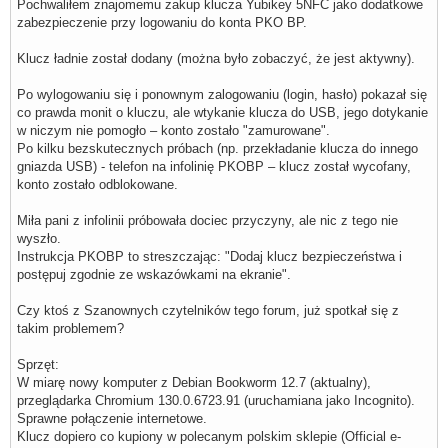
Pochwaliłem znajomemu zakup klucza Yubikey 5NFC jako dodatkowe
zabezpieczenie przy logowaniu do konta PKO BP.
Klucz ładnie został dodany (można było zobaczyć, że jest aktywny).
Po wylogowaniu się i ponownym zalogowaniu (login, hasło) pokazał się
co prawda monit o kluczu, ale wtykanie klucza do USB, jego dotykanie
w niczym nie pomogło – konto zostało "zamurowane".
Po kilku bezskutecznych próbach (np. przekładanie klucza do innego
gniazda USB) - telefon na infolinię PKOBP – klucz został wycofany,
konto zostało odblokowane.
Miła pani z infolinii próbowała dociec przyczyny, ale nic z tego nie
wyszło.
Instrukcja PKOBP to streszczając: "Dodaj klucz bezpieczeństwa i
postępuj zgodnie ze wskazówkami na ekranie".
Czy ktoś z Szanownych czytelników tego forum, już spotkał się z
takim problemem?
Sprzęt:
W miarę nowy komputer z Debian Bookworm 12.7 (aktualny),
przeglądarka Chromium 130.0.6723.91 (uruchamiana jako Incognito).
Sprawne połączenie internetowe.
Klucz dopiero co kupiony w polecanym polskim sklepie (Official e-