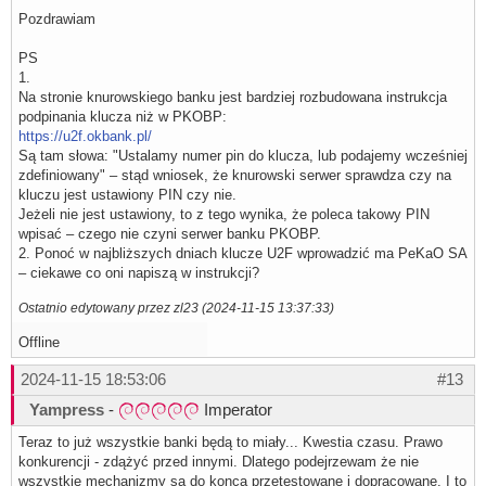
Pozdrawiam
PS
1.
Na stronie knurowskiego banku jest bardziej rozbudowana instrukcja
podpinania klucza niż w PKOBP:
https://u2f.okbank.pl/
Są tam słowa: "Ustalamy numer pin do klucza, lub podajemy wcześniej
zdefiniowany" – stąd wniosek, że knurowski serwer sprawdza czy na
kluczu jest ustawiony PIN czy nie.
Jeżeli nie jest ustawiony, to z tego wynika, że poleca takowy PIN
wpisać – czego nie czyni serwer banku PKOBP.
2. Ponoć w najbliższych dniach klucze U2F wprowadzić ma PeKaO SA
– ciekawe co oni napiszą w instrukcji?
Ostatnio edytowany przez zl23 (2024-11-15 13:37:33)
Offline
2024-11-15 18:53:06
#13
Yampress
-
Imperator
Teraz to już wszystkie banki będą to miały... Kwestia czasu. Prawo
konkurencji - zdążyć przed innymi. Dlatego podejrzewam że nie
wszystkie mechanizmy są do konca przetestowane i dopracowane. I to