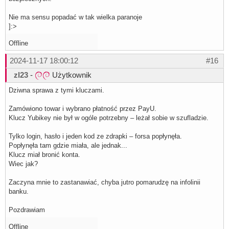
Nie ma sensu popadać w tak wielka paranoje
]:>
Offline
2024-11-17 18:00:12
#16
zl23
-
Użytkownik
Dziwna sprawa z tymi kluczami.
Zamówiono towar i wybrano płatność przez PayU.
Klucz Yubikey nie był w ogóle potrzebny – leżał sobie w szufladzie.
Tylko login, hasło i jeden kod ze zdrapki – forsa popłynęła.
Popłynęła tam gdzie miała, ale jednak...
Klucz miał bronić konta.
Wiec jak?
Zaczyna mnie to zastanawiać, chyba jutro pomarudzę na infolinii
banku.
Pozdrawiam
Offline