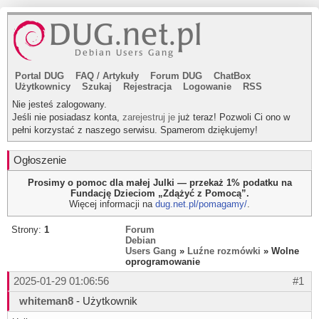
Portal DUG
FAQ
/
Artykuły
Forum DUG
ChatBox
Użytkownicy
Szukaj
Rejestracja
Logowanie
RSS
Nie jesteś zalogowany.
Jeśli nie posiadasz konta,
zarejestruj je
już teraz! Pozwoli Ci ono w
pełni korzystać z naszego serwisu. Spamerom dziękujemy!
Ogłoszenie
Prosimy o pomoc dla małej Julki — przekaż 1% podatku na
Fundację Dzieciom „Zdążyć z Pomocą”.
Więcej informacji na
dug.net.pl/pomagamy/
.
Strony:
1
Forum
Debian
Users Gang
»
Luźne rozmówki
» Wolne
oprogramowanie
2025-01-29 01:06:56
#1
whiteman8
- Użytkownik