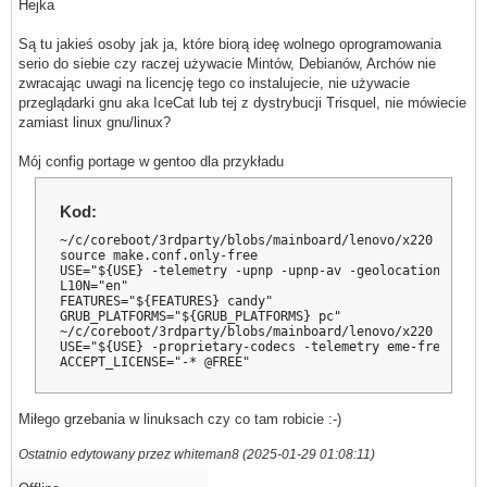
Hejka
Są tu jakieś osoby jak ja, które biorą ideę wolnego oprogramowania
serio do siebie czy raczej używacie Mintów, Debianów, Archów nie
zwracając uwagi na licencję tego co instalujecie, nie używacie
przeglądarki gnu aka IceCat lub tej z dystrybucji Trisquel, nie mówiecie
zamiast linux gnu/linux?
Mój config portage w gentoo dla przykładu
Kod:
~/c/coreboot/3rdparty/blobs/mainboard/lenovo/x220 @14f8f
source make.conf.only-free

USE="${USE} -telemetry -upnp -upnp-av -geolocation -grub
L10N="en"

FEATURES="${FEATURES} candy"

GRUB_PLATFORMS="${GRUB_PLATFORMS} pc"

~/c/coreboot/3rdparty/blobs/mainboard/lenovo/x220 @14f8f
USE="${USE} -proprietary-codecs -telemetry eme-free"

ACCEPT_LICENSE="-* @FREE"
Miłego grzebania w linuksach czy co tam robicie :-)
Ostatnio edytowany przez whiteman8 (2025-01-29 01:08:11)