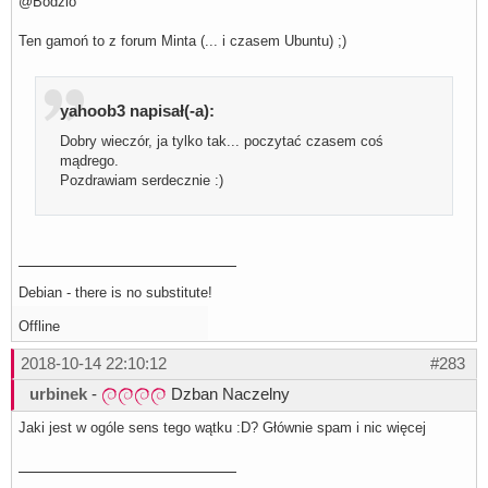
@Bodzio
Ten gamoń to z forum Minta (... i czasem Ubuntu) ;)
yahoob3 napisał(-a):
Dobry wieczór, ja tylko tak... poczytać czasem coś
mądrego.
Pozdrawiam serdecznie :)
Debian - there is no substitute!
Offline
2018-10-14 22:10:12
#283
urbinek
-
Dzban Naczelny
Jaki jest w ogóle sens tego wątku :D? Głównie spam i nic więcej