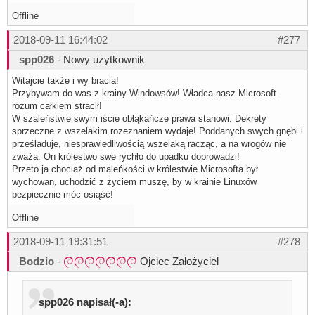
Offline
2018-09-11 16:44:02
#277
spp026
- Nowy użytkownik
Witajcie także i wy bracia!
Przybywam do was z krainy Windowsów! Władca nasz Microsoft
rozum całkiem stracił!
W szaleństwie swym iście obłąkańcze prawa stanowi. Dekrety
sprzeczne z wszelakim rozeznaniem wydaje! Poddanych swych gnębi i
prześladuje, niesprawiedliwością wszelaką racząc, a na wrogów nie
zważa. On królestwo swe rychło do upadku doprowadzi!
Przeto ja chociaż od maleńkości w królestwie Microsofta był
wychowan, uchodzić z życiem muszę, by w krainie Linuxów
bezpiecznie móc osiąść!
Offline
2018-09-11 19:31:51
#278
Bodzio
-
Ojciec Założyciel
spp026 napisał(-a):