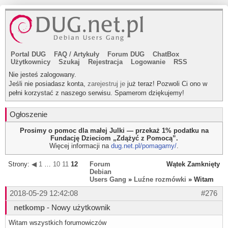
Portal DUG
FAQ
/
Artykuły
Forum DUG
ChatBox
Użytkownicy
Szukaj
Rejestracja
Logowanie
RSS
Nie jesteś zalogowany.
Jeśli nie posiadasz konta,
zarejestruj je
już teraz! Pozwoli Ci ono w
pełni korzystać z naszego serwisu. Spamerom dziękujemy!
Ogłoszenie
Prosimy o pomoc dla małej Julki — przekaż 1% podatku na
Fundację Dzieciom „Zdążyć z Pomocą”.
Więcej informacji na
dug.net.pl/pomagamy/
.
Strony:
◀
1
…
10
11
12
Forum
Wątek Zamknięty
Debian
Users Gang
»
Luźne rozmówki
» Witam
2018-05-29 12:42:08
#276
netkomp
- Nowy użytkownik
Witam wszystkich forumowiczów