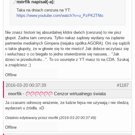
morfik napisał(-a):
Taka na dniach cenzura na YT:
https://www.youtube.com/watch?v=u_PzPK2TNtc
Nie znasz historii tej absurdalnej kłótni dwóch (cenzura) to nie pisz
głupot. Żadna tam cenzura. Tylko nakaz sądowy wydany na żądanie
partnerów medialnych Gimpera (niejaka spółka AGORA). Oni się sądzili
o takie głupoty, że w głowie się to nie mieści! Jak dobrze wczytasz się
i wsłuchasz o co biegało to jedno stwierdzenie się nasuwa... "Jak
dzieci w przedszkolu...". To co usunięte z YT masz to na CDA. Szukaj
a znajdziesz ;)
Offline
2016-03-20 00:37:39
#1187
morfik
-
Cenzor wirtualnego świata
Ja czasami odnoszę wrażenie, że ludzie fejsa nie używają i nie śledzą
wydarzeń u źródła. xD
Ostatnio edytowany przez morfik (2016-03-20 00:37:49)
Offline