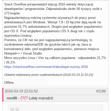
Stack Overflow przeprowadził edycję 2016 ankiety dotyczącej
deweloperów i programistów. Odpowiedziało około 56 tysięcy osób z
173 krajów.
Najpopularniejszą rodziną systemów używanych do pracy przez
ankietowanych jest Windows. Wersje 7,8 i 10 łącznie dają wynik na
poziomie 51,7% ankietowanych. Drugim pod względem popularności
jest OS X. Pod względem popularności OS X drugi rok z rzędu
wyprzedza Linuksy.
Pomimo, że C#/.net nie jest najpopularniejszą technologią, to
rozdrobnienie edytorów/IDE do języków takich jak np Java w
konsekwencji dało, pod względem popularności, pierwsze miejsca
Notepad++ i Visual Studio.
Mimo wszystko Linux i Vim są całkiem popularne - odpowiednio 21,7%
i 26,1%.
https://stackoverflow.com/research/developer-survey-2016
Ostatnio edytowany przez uzytkownikubunt (2016-03-19 11:52:23)
Offline
2016-03-19 22:01:52
#1186
neo86
-
Lubię marudzić