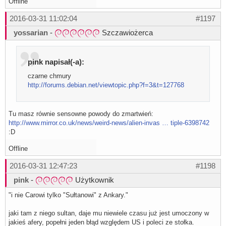
Offline
2016-03-31 11:02:04
#1197
yossarian
-
Szczawiożerca
pink napisał(-a):
czarne chmury
http://forums.debian.net/viewtopic.php?f=3&t=127768
Tu masz równie sensowne powody do zmartwień:
http://www.mirror.co.uk/news/weird-news/alien-invas … tiple-6398742
:D
Offline
2016-03-31 12:47:23
#1198
pink
-
Użytkownik
"i nie Carowi tylko "Sułtanowi" z Ankary."
jaki tam z niego sultan, daje mu niewiele czasu już jest umoczony w
jakieś afery, popełni jeden błąd względem US i poleci ze stołka.