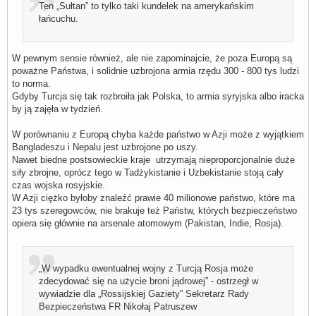
Ten „Sułtan” to tylko taki kundelek na amerykańskim
łańcuchu.
W pewnym sensie również, ale nie zapominajcie, że poza Europą są
poważne Państwa, i solidnie uzbrojona armia rzędu 300 - 800 tys ludzi
to norma.
Gdyby Turcja się tak rozbroiła jak Polska, to armia syryjska albo iracka
by ją zajęła w tydzień.
W porównaniu z Europą chyba każde państwo w Azji może z wyjątkiem
Bangladeszu i Nepalu jest uzbrojone po uszy.
Nawet biedne postsowieckie kraje utrzymają nieproporcjonalnie duże
siły zbrojne, oprócz tego w Tadżykistanie i Uzbekistanie stoją cały
czas wojska rosyjskie.
W Azji ciężko byłoby znaleźć prawie 40 milionowe państwo, które ma
23 tys szeregowców, nie brakuje też Państw, których bezpieczeństwo
opiera się głównie na arsenale atomowym (Pakistan, Indie, Rosja).
„W wypadku ewentualnej wojny z Turcją Rosja może
zdecydować się na użycie broni jądrowej” - ostrzegł w
wywiadzie dla „Rossijskiej Gaziety” Sekretarz Rady
Bezpieczeństwa FR Nikołaj Patruszew