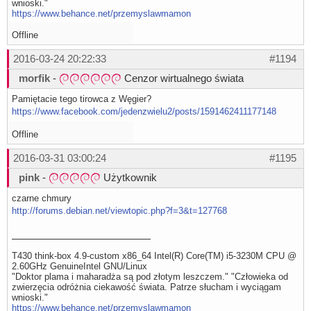
wnioski."
https://www.behance.net/przemyslawmamon
Offline
2016-03-24 20:22:33
#1194
morfik
-
Cenzor wirtualnego świata
Pamiętacie tego tirowca z Węgier?
https://www.facebook.com/jedenzwielu2/posts/1591462411177148
Offline
2016-03-31 03:00:24
#1195
pink
-
Użytkownik
czarne chmury
http://forums.debian.net/viewtopic.php?f=3&t=127768
T430 think-box 4.9-custom x86_64 Intel(R) Core(TM) i5-3230M CPU @
2.60GHz GenuineIntel GNU/Linux
"Doktor plama i maharadża są pod złotym leszczem." "Człowieka od
zwierzęcia odróżnia ciekawość świata. Patrze słucham i wyciągam
wnioski."
https://www.behance.net/przemyslawmamon