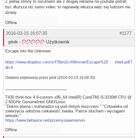
Z jednej strony to rozumiem ale z drugiej reklama na youtube potrafi
być dłuższa niż samo video, to naprawdę wkurza więc się ludziom nie
dziwię.
Offline
2016-03-15 16:07:35
#1177
pink
-
Użytkownik
Escape into the Unknown
https://www.dropbox.com/s/f78en2cvfi9mvoe/Escape%20 … shed.pdf?
dl=0
Ostatnio edytowany przez pink (2016-03-15 16:08:35)
T430 think-box 4.9-custom x86_64 Intel(R) Core(TM) i5-3230M CPU @
2.60GHz GenuineIntel GNU/Linux
"Doktor plama i maharadża są pod złotym leszczem." "Człowieka od
zwierzęcia odróżnia ciekawość świata. Patrze słucham i wyciągam
wnioski."
https://www.behance.net/przemyslawmamon
Offline