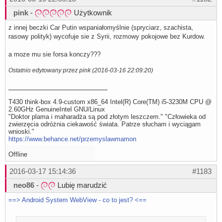
pink
-
Użytkownik
z innej beczki Car Putin wspaniałomyślnie (spryciarz, szachista,
rasowy polityk) wycofuje sie z Syrii, rozmowy pokojowe bez Kurdow.
a moze mu sie forsa konczy???
Ostatnio edytowany przez pink (2016-03-16 22:09:20)
T430 think-box 4.9-custom x86_64 Intel(R) Core(TM) i5-3230M CPU @
2.60GHz GenuineIntel GNU/Linux
"Doktor plama i maharadża są pod złotym leszczem." "Człowieka od
zwierzęcia odróżnia ciekawość świata. Patrze słucham i wyciągam
wnioski."
https://www.behance.net/przemyslawmamon
Offline
2016-03-17 15:14:36
#1183
neo86
-
Lubię marudzić
==> Android System WebView - co to jest? <==