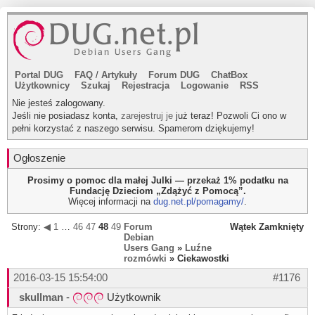
Portal DUG
FAQ
/
Artykuły
Forum DUG
ChatBox
Użytkownicy
Szukaj
Rejestracja
Logowanie
RSS
Nie jesteś zalogowany.
Jeśli nie posiadasz konta,
zarejestruj je
już teraz! Pozwoli Ci ono w
pełni korzystać z naszego serwisu. Spamerom dziękujemy!
Ogłoszenie
Prosimy o pomoc dla małej Julki — przekaż 1% podatku na
Fundację Dzieciom „Zdążyć z Pomocą”.
Więcej informacji na
dug.net.pl/pomagamy/
.
Strony:
◀
1
…
46
47
48
49
▶
Forum
Wątek Zamknięty
Debian
Users Gang
»
Luźne
rozmówki
» Ciekawostki
2016-03-15 15:54:00
#1176
skullman
-
Użytkownik