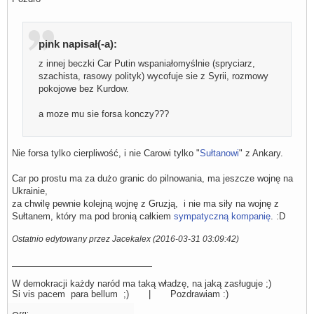
pink napisał(-a):
z innej beczki Car Putin wspaniałomyślnie (spryciarz,
szachista, rasowy polityk) wycofuje sie z Syrii, rozmowy
pokojowe bez Kurdow.
a moze mu sie forsa konczy???
Nie forsa tylko cierpliwość, i nie Carowi tylko "
Sułtanowi
" z Ankary.
Car po prostu ma za dużo granic do pilnowania, ma jeszcze wojnę na
Ukrainie,
za chwilę pewnie kolejną wojnę z Gruzją, i nie ma siły na wojnę z
Sułtanem, który ma pod bronią całkiem
sympatyczną kompanię
. :D
Ostatnio edytowany przez Jacekalex (2016-03-31 03:09:42)
W demokracji każdy naród ma taką władzę, na jaką zasługuje ;)
Si vis pacem para bellum ;) | Pozdrawiam :)