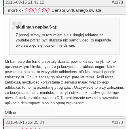
2016-03-15 21:43:12
#1178
morfik
-
Cenzor wirtualnego świata
skullman napisał(-a):
Z jednej strony to rozumiem ale z drugiej reklama na
youtube potrafi być dłuższa niż samo video, to naprawdę
wkurza więc się ludziom nie dziwię.
Mi tam parę dni temu przestały działać pewne kanały na yt, tak jak
opisano w tym filmiku, tyle, że ja korzystam z ublock origin. Także
pewnie jak blokną, to wszystkie adblockery. xD No i powoli google
zniszczy yt. On już zaczął go niszczyć parę lat temu. Jeśli teraz
zablokują możliwość korzystania z serwisu mając włączonego
adblocka, to np. ja przestanę yt oglądać. Oczywiście to przy założeniu,
że korzystanie np. z minitube, mps-yt i ctrl+c link i ctrl+v go do mpv
również będzie zablokowane. xD To praktycznie uwaliłoby wszystkie
aplikacje desktopowe albo ich sporą większość.
Offline
2016-03-15 22:05:34
#1179