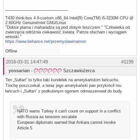
T430 think-box 4.9-custom x86_64 Intel(R) Core(TM) i5-3230M CPU @
2.60GHz GenuineIntel GNU/Linux
"Doktor plama i maharadża są pod złotym leszczem." "Człowieka od
zwierzęcia odróżnia ciekawość świata. Patrze słucham i wyciągam
wnioski."
https://www.behance.net/przemyslawmamon
Offline
2016-03-31 14:47:49
#1199
yossarian
-
Szczawiożerca
Ten „Sułtan” to tylko taki kundelek na amerykańskim łańcuchu.
Trochę poszczekał, a teraz jego amerykański pan przykrócił mu
łańcuch i „Sułtan” z podkulonym ogonem odmaszerował do budy.
NATO warns Turkey it can't count on support in a conflict
with Russia as tensions escalate
European diplomats warned that Ankara cannot invoke
Article 5