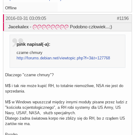
Offline
2016-03-31 03:09:05
#1196
Jacekalex
-
Podobno człowiek...;)
pink napisał(-a):
czarne chmury
http://forums.debian.net/viewtopic.php?f=3&t=127768
Dlaczego "czarne chmury"?
M$ i tak nie może kupić RH, to totalnie niemożliwe, NSA nie jest do
sprzedania.
M$ w Windows wpuszczał między innymi moduły pisane przez ludzi z
"kościoła scjentologicznego", a RH robi systemy dla US Army, US
Navy, USAF, NASA, służb specjalnych.
Dlatego żadna światowa korpo nie zbliży się do RH, bo z rządem US
żartów nie ma.
Pozdro