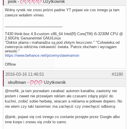
pink
-
Użytkownik
Wolny rynek nie znosi próżni padnie YT pojawi sie cos innego ja tam
zawsze wolalem vimeo.
T430 think-box 4.9-custom x86_64 Intel(R) Core(TM) i5-3230M CPU @
2.60GHz GenuineIntel GNU/Linux
"Doktor plama i maharadża są pod złotym leszczem." "Człowieka od
zwierzęcia odróżnia ciekawość świata. Patrze słucham i wyciągam
wnioski."
https://www.behance.net/przemyslawmamon
Offline
2016-03-16 11:46:51
#1180
skullman
-
Użytkownik
@morfik, ja tam pozwalam zarabiać autorom kanałów, zawistny nie
jestem i nawet nie przewijam reklam ale czasami zdążę pójść do
kuchni, zrobić sobie herbatę, wracam a reklama w połowie dopiero. No
nie wiem czy taki tasiemiec ma zachęcić czy zniechęcić odbiorcę.
@pink, pojawi się coś innego co zostanie przejęte przez Google albo
inne korpo i znowu się zrobi to samo.