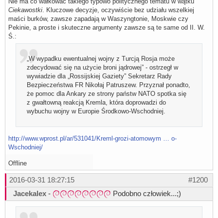
Nie ma co wałkować takiego typowo politycznego tematu w wątku
Ciekawostki
. Kluczowe decyzje, oczywiście bez udziału wszelkiej
maści burków, zawsze zapadają w Waszyngtonie, Moskwie czy
Pekinie, a proste i skuteczne argumenty zawsze są te same od II. W.
Ś.:
„W wypadku ewentualnej wojny z Turcją Rosja może
zdecydować się na użycie broni jądrowej” - ostrzegł w
wywiadzie dla „Rossijskiej Gaziety” Sekretarz Rady
Bezpieczeństwa FR Nikołaj Patruszew. Przyznał ponadto,
że pomoc dla Ankary ze strony państw NATO spotka się
z gwałtowną reakcją Kremla, która doprowadzi do
wybuchu wojny w Europie Środkowo-Wschodniej.
http://www.wprost.pl/ar/531041/Kreml-grozi-atomowym … o-
Wschodniej/
Offline
2016-03-31 18:27:15
#1200
Jacekalex
-
Podobno człowiek...;)