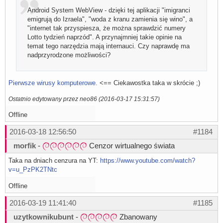
Android System WebView - dzięki tej aplikacji "imigranci
emigrują do Izraela", "woda z kranu zamienia się wino", a
"internet tak przyspiesza, że można sprawdzić numery
Lotto tydzień naprzód". A przynajmniej takie opinie na
temat tego narzędzia mają internauci. Czy naprawdę ma
nadprzyrodzone możliwości?
Pierwsze wirusy komputerowe.
<== Ciekawostka taka w skrócie ;)
Ostatnio edytowany przez neo86 (2016-03-17 15:31:57)
Offline
2016-03-18 12:56:50
#1184
morfik
-
Cenzor wirtualnego świata
Taka na dniach cenzura na YT:
https://www.youtube.com/watch?
v=u_PzPK2TNtc
Offline
2016-03-19 11:41:40
#1185
uzytkownikubunt
-
Zbanowany