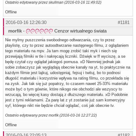
Ostatnio edytowany przez skullman (2016-03-16 11:49:02)
Offline
2016-03-16 12:26:30
#1181
morfik
-
Cenzor wirtualnego świata
Nie mylmy puszczenia swobodnego odtwarzania, czy to przez
playlistę, czy to przez autoodtwrzanie następnego filmu, z oglądaniem
tego materiału na mpv. Ja tam mogę zrobić taki myk i niech się
przewijają filmiki w tle i nakręcają liczniki. Dźwięk w ff wyciszę, a se
będę czytał czy oglądał jakiegoś pornusa. xD Niemniej jednak jak
sobie zobaczysz jak wyglądają obecnie kanały na yt, to praktycznie na
każdym filmie jest lajkuj, udostępniaj, fejsuj i twituj, bo to podnosi
długość materiału i korzystnie wpływa na rating filmu, co przekłada się
na zysk. Jak tak się już popatrzy, to czasem nawet 25-33% materiału
może być o tym gównie, które nikogo nie obchodzi ale wszyscy to
wrzucają, bo więcej kasy dostają z dłuższego materiału. xD Podobnie
jest z tymi reklamami. Za parę lat z yt zostanie już sam komercyjny
syf, którego nikt nie będzie chciał oglądać, coś jak obecnie tv.
Ostatnio edytowany przez morfik (2016-03-16 12:27:22)
Offline
2016-03-16 22:05:13
#1182