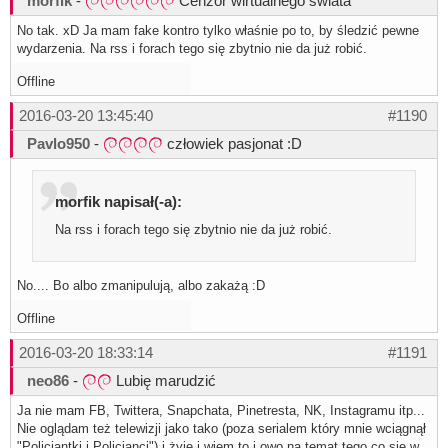
morfik
-
Cenzor wirtualnego świata
No tak. xD Ja mam fake kontro tylko właśnie po to, by śledzić pewne
wydarzenia. Na rss i forach tego się zbytnio nie da już robić.
Offline
2016-03-20 13:45:40
#1190
Pavlo950
-
człowiek pasjonat :D
morfik napisał(-a):
Na rss i forach tego się zbytnio nie da już robić.
No.... Bo albo zmanipulują, albo zakażą :D
Offline
2016-03-20 18:33:14
#1191
neo86
-
Lubię marudzić
Ja nie mam FB, Twittera, Snapchata, Pinetresta, NK, Instagramu itp...
Nie oglądam też telewizji jako tako (poza serialem który mnie wciągnął
"Policjantki i Policjanci") i żyję i wiem to i owo na temat tego co się w