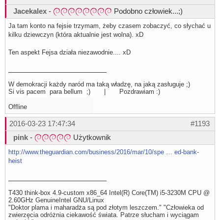
Jacekalex
-
Podobno człowiek...;)
Ja tam konto na fejsie trzymam, żeby czasem zobaczyć, co słychać u
kilku dziewczyn (która aktualnie jest wolna). xD
Ten aspekt Fejsa działa niezawodnie.... xD
W demokracji każdy naród ma taką władzę, na jaką zasługuje ;)
Si vis pacem para bellum ;) | Pozdrawiam :)
Offline
2016-03-23 17:47:34
#1193
pink
-
Użytkownik
http://www.theguardian.com/business/2016/mar/10/spe … ed-bank-
heist
T430 think-box 4.9-custom x86_64 Intel(R) Core(TM) i5-3230M CPU @
2.60GHz GenuineIntel GNU/Linux
"Doktor plama i maharadża są pod złotym leszczem." "Człowieka od
zwierzęcia odróżnia ciekawość świata. Patrze słucham i wyciągam