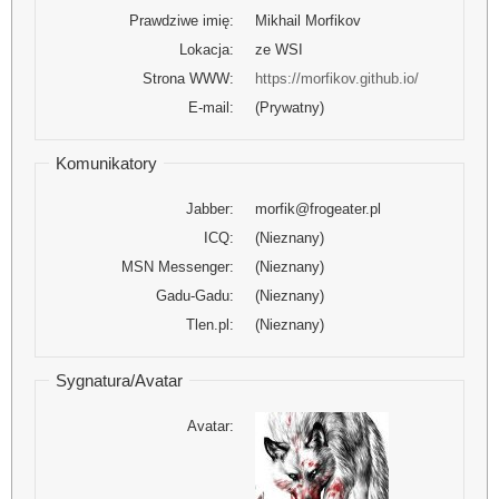
Prawdziwe imię:
Mikhail Morfikov
Lokacja:
ze WSI
Strona WWW:
https://morfikov.github.io/
E-mail:
(Prywatny)
Komunikatory
Jabber:
morfik@frogeater.pl
ICQ:
(Nieznany)
MSN Messenger:
(Nieznany)
Gadu-Gadu:
(Nieznany)
Tlen.pl:
(Nieznany)
Sygnatura/Avatar
Avatar: