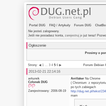
Portal DUG
FAQ
/
Artykuły
Forum DUG
ChatBo
Nie jesteś zalogowany.
Jeśli nie posiadasz konta,
zarejestruj je
już teraz! Pozwo
Ogłoszenie
Prosimy o pom
Strony:
◀
1
…
3
4
5
6
▶
Forum Debian 
2013-02-21 22:14:16
arturek
ArnVaker
Na Chrome
Członek DUG
( Chromium z repozytori
po tych zabiegach
Zarejestrowany: 2006-08-19
http://dug.net.pl/tekst/
mam