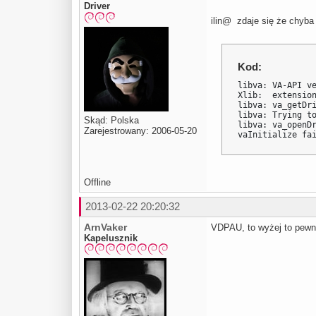
Driver
ilin@ zdaje się że chyba 
Kod:
libva: VA-API ve
Xlib:  extension
libva: va_getDri
libva: Trying to
Skąd: Polska
libva: va_openDr
Zarejestrowany: 2006-05-20
vaInitialize fa
Offline
2013-02-22 20:20:32
ArnVaker
VDPAU, to wyżej to pew
Kapelusznik