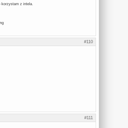
 korzystam z intela.
#110
#111