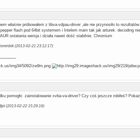
chem właśnie próbowałem z libva-vdpau-driver ,ale nie przynosiło to rezultat
o pepper flash pod 64bit systemem i Intelem mam tak jak arturek. decoding niest
z AUR ostatania wersja i działa nawet dość stabilnie. Chromium
dominbik (2013-02-21 23:12:17)
ku pomogło zainstalowanie xvba-va-driver? Czy coś jeszcze robiłeś? Pokaż 
fjpl (2013-02-22 15:29:16)