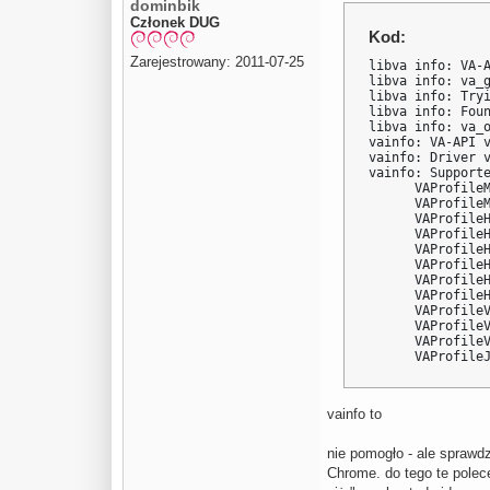
dominbik
Członek DUG
Kod:
Zarejestrowany: 2011-07-25
libva info: VA-A
libva info: va_g
libva info: Tryi
libva info: Foun
libva info: va_o
vainfo: VA-API v
vainfo: Driver v
vainfo: Supporte
      VAProfileM
      VAProfileM
      VAProfileH
      VAProfileH
      VAProfileH
      VAProfileH
      VAProfileH
      VAProfileH
      VAProfileV
      VAProfileV
      VAProfileV
      VAProfile
vainfo to
nie pomogło - ale sprawd
Chrome. do tego te polec