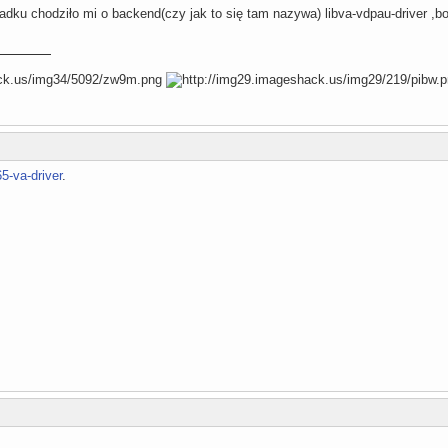
dku chodziło mi o backend(czy jak to się tam nazywa) libva-vdpau-driver ,bo
65-va-driver
.