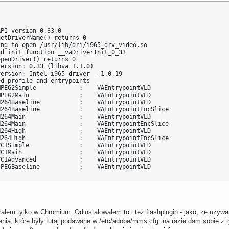
PI version 0.33.0

etDriverName() returns 0

ng to open /usr/lib/dri/i965_drv_video.so

d init function __vaDriverInit_0_33

penDriver() returns 0

ersion: 0.33 (libva 1.1.0)

ersion: Intel i965 driver - 1.0.19

d profile and entrypoints

PEG2Simple            :    VAEntrypointVLD

PEG2Main              :    VAEntrypointVLD

264Baseline           :    VAEntrypointVLD

264Baseline           :    VAEntrypointEncSlice

264Main               :    VAEntrypointVLD

264Main               :    VAEntrypointEncSlice

264High               :    VAEntrypointVLD

264High               :    VAEntrypointEncSlice

C1Simple              :    VAEntrypointVLD

C1Main                :    VAEntrypointVLD

C1Advanced            :    VAEntrypointVLD

JPEGBaseline           :    VAEntrypointVLD
załem tylko w Chromium. Odinstalowałem to i też flashplugin - jako, że uży
enia, które były tutaj podawane w /etc/adobe/mms.cfg na razie dam sobie z 