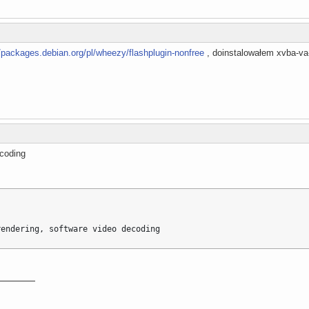
//packages.debian.org/pl/wheezy/flashplugin-nonfree
, doinstalowałem xvba-va-
ecoding
rendering, software video decoding