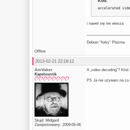
Kod:
accelerated vid
i nawet się nie wiesza
Debian "forky" Plazma
Offline
2013-02-21 22:18:12
ArnVaker
A „video decoding”? Ktoś 
Kapelusznik
PS Ja nie używam na co 
Skąd: Midgard
Zarejestrowany: 2009-05-06