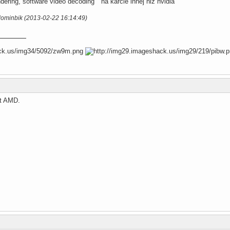
ndering, software video decoding" na karcie innej niż nvidia
dominbik (2013-02-22 16:14:49)
rt AMD.