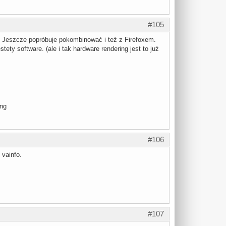
#105
ów. Jeszcze popróbuje pokombinować i też z Firefoxem.
ety software. (ale i tak hardware rendering jest to już
#106
vainfo.
#107