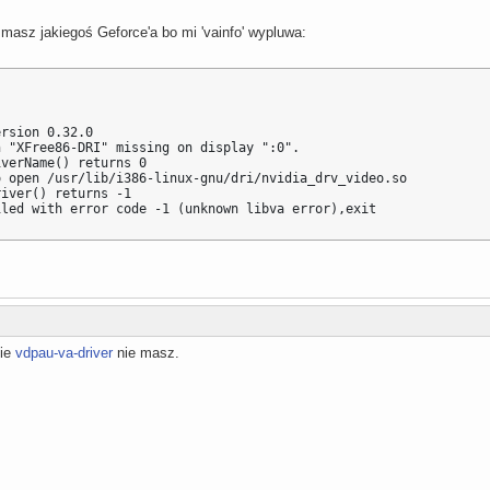
masz jakiegoś Geforce'a bo mi 'vainfo' wypluwa:
rsion 0.32.0

 "XFree86-DRI" missing on display ":0".

verName() returns 0

 open /usr/lib/i386-linux-gnu/dri/nvidia_drv_video.so

iver() returns -1

iled with error code -1 (unknown libva error),exit
nie
vdpau-va-driver
nie masz.