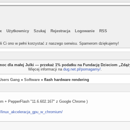
x
Użytkownicy
Szukaj
Rejestracja
Logowanie
RSS
li Ci ono w pełni korzystać z naszego serwisu. Spamerom dziękujemy!
oc dla małej Julki — przekaż 1% podatku na Fundację Dzieciom „Zdą
Więcej informacji na
dug.net.pl/pomagamy/
.
Users Gang
»
Software
» flash hardware rendering
um + PepperFlash "11.6.602.167" z Google Chrome )
234/linux_akceleracja_gpu_w_chromium/