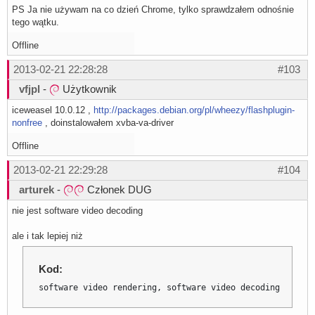
PS Ja nie używam na co dzień Chrome, tylko sprawdzałem odnośnie
tego wątku.
Offline
2013-02-21 22:28:28
#103
vfjpl
-
Użytkownik
iceweasel 10.0.12 ,
http://packages.debian.org/pl/wheezy/flashplugin-
nonfree
, doinstalowałem xvba-va-driver
Offline
2013-02-21 22:29:28
#104
arturek
-
Członek DUG
nie jest software video decoding
ale i tak lepiej niż
Kod:
software video rendering, software video decoding