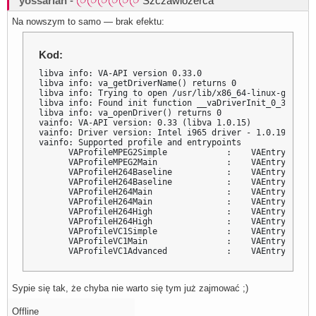
yossarian
-
Szczawiożerca
Na nowszym to samo — brak efektu:
Kod:
libva info: VA-API version 0.33.0

libva info: va_getDriverName() returns 0

libva info: Trying to open /usr/lib/x86_64-linux-gnu/dri
libva info: Found init function __vaDriverInit_0_33

libva info: va_openDriver() returns 0

vainfo: VA-API version: 0.33 (libva 1.0.15)

vainfo: Driver version: Intel i965 driver - 1.0.19

vainfo: Supported profile and entrypoints

      VAProfileMPEG2Simple            :    VAEntrypointVL
      VAProfileMPEG2Main              :    VAEntrypointVL
      VAProfileH264Baseline           :    VAEntrypointVL
      VAProfileH264Baseline           :    VAEntrypointEn
      VAProfileH264Main               :    VAEntrypointVL
      VAProfileH264Main               :    VAEntrypointEn
      VAProfileH264High               :    VAEntrypointVL
      VAProfileH264High               :    VAEntrypointEn
      VAProfileVC1Simple              :    VAEntrypointVL
      VAProfileVC1Main                :    VAEntrypointVL
      VAProfileVC1Advanced            :    VAEntrypointV
Sypie się tak, że chyba nie warto się tym już zajmować ;)
Offline