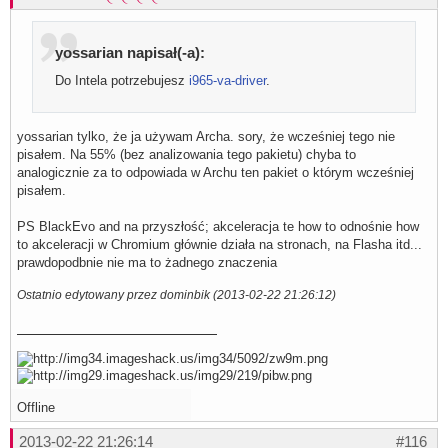
yossarian napisał(-a):
Do Intela potrzebujesz
i965-va-driver
.
yossarian tylko, że ja używam Archa. sory, że wcześniej tego nie
pisałem. Na 55% (bez analizowania tego pakietu) chyba to
analogicznie za to odpowiada w Archu ten pakiet o którym wcześniej
pisałem.
PS BlackEvo and na przyszłość; akceleracja te how to odnośnie how
to akceleracji w Chromium głównie działa na stronach, na Flasha itd...
prawdopodbnie nie ma to żadnego znaczenia
Ostatnio edytowany przez dominbik (2013-02-22 21:26:12)
Offline
2013-02-22 21:26:14
#116