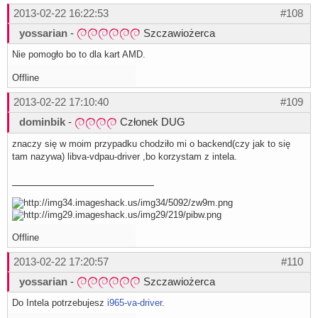
2013-02-22 16:22:53
#108
yossarian
-
Szczawiożerca
Nie pomogło bo to dla kart AMD.
Offline
2013-02-22 17:10:40
#109
dominbik
-
Członek DUG
znaczy się w moim przypadku chodziło mi o backend(czy jak to się
tam nazywa) libva-vdpau-driver ,bo korzystam z intela.
Offline
2013-02-22 17:20:57
#110
yossarian
-
Szczawiożerca
Do Intela potrzebujesz
i965-va-driver
.