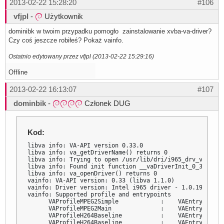
2013-02-22 15:28:20
#106
vfjpl
-
Użytkownik
dominibk w twoim przypadku pomogło zainstalowanie xvba-va-driver?
Czy coś jeszcze robiłeś? Pokaż vainfo.
Ostatnio edytowany przez vfjpl (2013-02-22 15:29:16)
Offline
2013-02-22 16:13:07
#107
dominbik
-
Członek DUG
Kod:
libva info: VA-API version 0.33.0

libva info: va_getDriverName() returns 0

libva info: Trying to open /usr/lib/dri/i965_drv_video.so
libva info: Found init function __vaDriverInit_0_33

libva info: va_openDriver() returns 0

vainfo: VA-API version: 0.33 (libva 1.1.0)

vainfo: Driver version: Intel i965 driver - 1.0.19

vainfo: Supported profile and entrypoints

      VAProfileMPEG2Simple            :    VAEntrypointVL
      VAProfileMPEG2Main              :    VAEntrypointVL
      VAProfileH264Baseline           :    VAEntrypointVL
      VAProfileH264Baseline           :    VAEntrypointEn