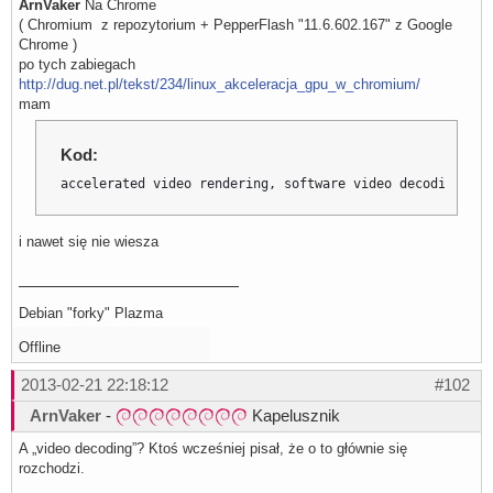
ArnVaker
Na Chrome
( Chromium z repozytorium + PepperFlash "11.6.602.167" z Google
Chrome )
po tych zabiegach
http://dug.net.pl/tekst/234/linux_akceleracja_gpu_w_chromium/
mam
Kod:
accelerated video rendering, software video decoding
i nawet się nie wiesza
Debian "forky" Plazma
Offline
2013-02-21 22:18:12
#102
ArnVaker
-
Kapelusznik
A „video decoding”? Ktoś wcześniej pisał, że o to głównie się
rozchodzi.