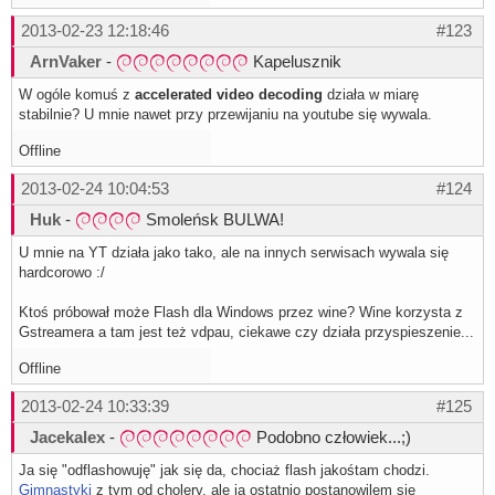
2013-02-23 12:18:46
#123
ArnVaker
-
Kapelusznik
W ogóle komuś z
accelerated video decoding
działa w miarę
stabilnie? U mnie nawet przy przewijaniu na youtube się wywala.
Offline
2013-02-24 10:04:53
#124
Huk
-
Smoleńsk BULWA!
U mnie na YT działa jako tako, ale na innych serwisach wywala się
hardcorowo :/
Ktoś próbował może Flash dla Windows przez wine? Wine korzysta z
Gstreamera a tam jest też vdpau, ciekawe czy działa przyspieszenie...
Offline
2013-02-24 10:33:39
#125
Jacekalex
-
Podobno człowiek...;)
Ja się "odflashowuję" jak się da, chociaż flash jakośtam chodzi.
Gimnastyki
z tym od cholery, ale ja ostatnio postanowilem się