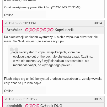
Ostatnio edytowany przez BlackEvo (2013-02-22 20:35:47)
Offline
2013-02-22 20:33:41
#114
ArnVaker
-
Kapelusznik
Do akceleracji we flashu wystarczy, u siebie vdpau-va-driver też nie
mam. Na Nvidii on jest (że siebie zacytuję):
aby skorzystać z vdpau w aplikacjach, które nie
obsługują go out of the box, ale obsługują vaapi. Czyli np.
w vlc nie można użyć wyjścia vdpau bezpośrednio, ale
można via vaapi, co wymaga tego pakietu.
Flash zdaje się umieć korzystać z vdpau bezpośrednio, że się wywala
cały czas to już inna bajka.
Offline
2013-02-22 21:10:56
#115
dominbik
-
Członek DUG