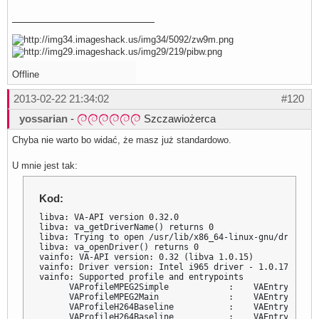
Offline
2013-02-22 21:34:02
#120
yossarian
-
Szczawiożerca
Chyba nie warto bo widać, że masz już standardowo.
U mnie jest tak:
Kod:
libva: VA-API version 0.32.0

libva: va_getDriverName() returns 0

libva: Trying to open /usr/lib/x86_64-linux-gnu/dri/i965
libva: va_openDriver() returns 0

vainfo: VA-API version: 0.32 (libva 1.0.15)

vainfo: Driver version: Intel i965 driver - 1.0.17

vainfo: Supported profile and entrypoints

      VAProfileMPEG2Simple            :    VAEntrypointVL
      VAProfileMPEG2Main              :    VAEntrypointVL
      VAProfileH264Baseline           :    VAEntrypointVL
      VAProfileH264Baseline           :    VAEntrypointEn