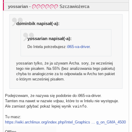
yossarian
-
Szczawiożerca
dominbik napisał(-a):
yossarian napisał(-a):
Do Intela potrzebujesz
i965-va-driver
.
yossarian tylko, że ja używam Archa. sory, że wcześniej
tego nie pisałem. Na 55% (bez analizowania tego pakietu)
chyba to analogicznie za to odpowiada w Archu ten pakiet
o którym wcześniej pisałem.
Podejrzewam, że nazywa się podobnie do i965-va-driver.
Tamten ma nawet w nazwie
vdpau
, które to w Intelu nie występuje.
Ale zamiast gdybać pokaż lepiej wynik
vainfo
.
Tu masz:
https://wiki.archlinux.org/index.php/Intel_Graphics … g_on_GMA_4500
Offline