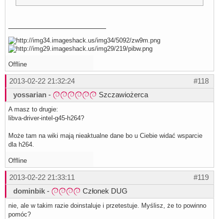
Offline
2013-02-22 21:32:24
#118
yossarian
-
Szczawiożerca
A masz to drugie:
libva-driver-intel-g45-h264?
Może tam na wiki mają nieaktualne dane bo u Ciebie widać wsparcie
dla h264.
Offline
2013-02-22 21:33:11
#119
dominbik
-
Członek DUG
nie, ale w takim razie doinstaluje i przetestuje. Myślisz, że to powinno
pomóc?