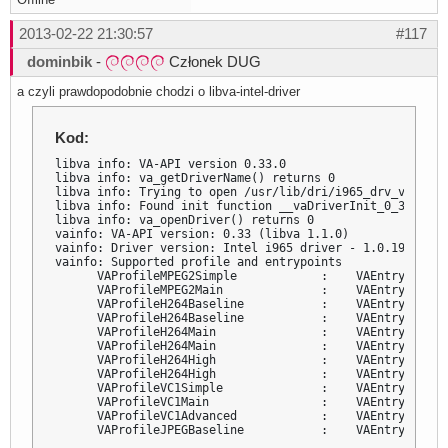
2013-02-22 21:30:57
#117
dominbik
-
Członek DUG
a czyli prawdopodobnie chodzi o libva-intel-driver
Kod:
libva info: VA-API version 0.33.0

libva info: va_getDriverName() returns 0

libva info: Trying to open /usr/lib/dri/i965_drv_video.so
libva info: Found init function __vaDriverInit_0_33

libva info: va_openDriver() returns 0

vainfo: VA-API version: 0.33 (libva 1.1.0)

vainfo: Driver version: Intel i965 driver - 1.0.19

vainfo: Supported profile and entrypoints

      VAProfileMPEG2Simple            :    VAEntrypointVL
      VAProfileMPEG2Main              :    VAEntrypointVL
      VAProfileH264Baseline           :    VAEntrypointVL
      VAProfileH264Baseline           :    VAEntrypointEn
      VAProfileH264Main               :    VAEntrypointVL
      VAProfileH264Main               :    VAEntrypointEn
      VAProfileH264High               :    VAEntrypointVL
      VAProfileH264High               :    VAEntrypointEn
      VAProfileVC1Simple              :    VAEntrypointVL
      VAProfileVC1Main                :    VAEntrypointVL
      VAProfileVC1Advanced            :    VAEntrypointVL
      VAProfileJPEGBaseline           :    VAEntrypointV