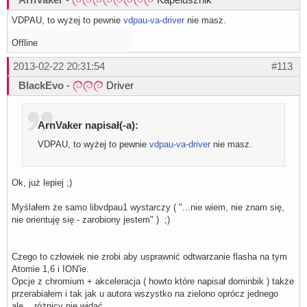
VDPAU, to wyżej to pewnie
vdpau-va-driver
nie masz.
Offline
2013-02-22 20:31:54
#113
BlackEvo
-
Driver
ArnVaker napisał(-a):
VDPAU, to wyżej to pewnie
vdpau-va-driver
nie masz.
Ok, już lepiej ;)
Myślałem że samo libvdpau1 wystarczy ( "...nie wiem, nie znam się,
nie orientuję się - zarobiony jestem" ) ;)
Czego to człowiek nie zrobi aby usprawnić odtwarzanie flasha na tym
Atomie 1,6 i ION'ie.
Opcje z chromium + akceleracja ( howto które napisał dominbik ) także
przerabiałem i tak jak u autora wszystko na zielono oprócz jednego
ale... różnicy nie widać