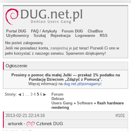
Portal DUG
FAQ
/
Artykuły
Forum DUG
ChatBox
Użytkownicy
Szukaj
Rejestracja
Logowanie
RSS
Nie jesteś zalogowany.
Jeśli nie posiadasz konta,
zarejestruj je
już teraz! Pozwoli Ci ono w
pełni korzystać z naszego serwisu. Spamerom dziękujemy!
Ogłoszenie
Prosimy o pomoc dla małej Julki — przekaż 1% podatku na
Fundację Dzieciom „Zdążyć z Pomocą”.
Więcej informacji na
dug.net.pl/pomagamy/
.
Strony:
◀
1
…
3
4
5
6
▶
Forum
Debian
Users Gang
»
Software
» flash hardware
rendering
2013-02-21 22:14:16
#101
arturek
-
Członek DUG