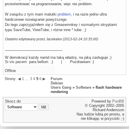
przeorientować na programowanie, więc nie problem.
W związku z tym mam malutki
problem
, i na razie jedno ultra
hardcorowe rozwiązanie powyższego.
Do tego zaprzyjaźniłem się z Greasemnkey i rozmaitymi skryptami
typu SaveTube, ViewTube, i różne inne *.tube. ;)
Ostatnio edytowany przez Jacekalex (2013-02-24 10:35:00)
W demokracji każdy naród ma taką władzę, na jaką zasługuje ;)
Si vis pacem para bellum ;) | Pozdrawiam :)
Offline
Strony:
◀
1
…
3
4
5
6
▶
Forum
Debian
Users Gang
»
Software
» flash hardware
rendering
Skocz do
Powered by
PunBB
© Copyright 2002–2005
Rickard Andersson
Nas ludzie lubią po prostu, a
nie klikając w przyciski ;-)