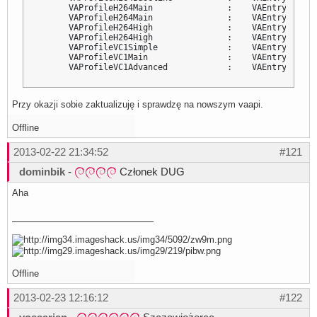
      VAProfileH264Main               :    VAEntrypointVL
      VAProfileH264Main               :    VAEntrypointEn
      VAProfileH264High               :    VAEntrypointVL
      VAProfileH264High               :    VAEntrypointEn
      VAProfileVC1Simple              :    VAEntrypointVL
      VAProfileVC1Main                :    VAEntrypointVL
      VAProfileVC1Advanced            :    VAEntrypointV
Przy okazji sobie zaktualizuję i sprawdzę na nowszym vaapi.
Offline
2013-02-22 21:34:52
#121
dominbik
-
Członek DUG
Aha
Offline
2013-02-23 12:16:12
#122