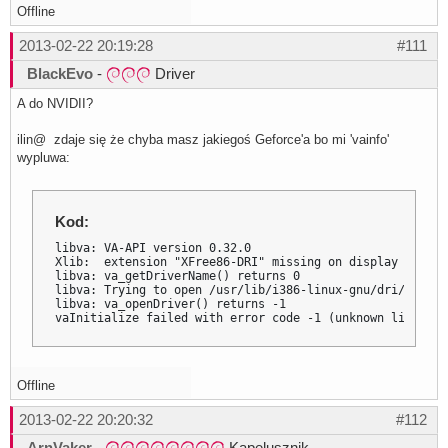
Offline
2013-02-22 20:19:28
#111
BlackEvo
-
Driver
A do NVIDII?
ilin@ zdaje się że chyba masz jakiegoś Geforce'a bo mi 'vainfo'
wypluwa:
Kod:
libva: VA-API version 0.32.0

Xlib:  extension "XFree86-DRI" missing on display ":0".

libva: va_getDriverName() returns 0

libva: Trying to open /usr/lib/i386-linux-gnu/dri/nvidia
libva: va_openDriver() returns -1

vaInitialize failed with error code -1 (unknown libva er
Offline
2013-02-22 20:20:32
#112
ArnVaker
-
Kapelusznik