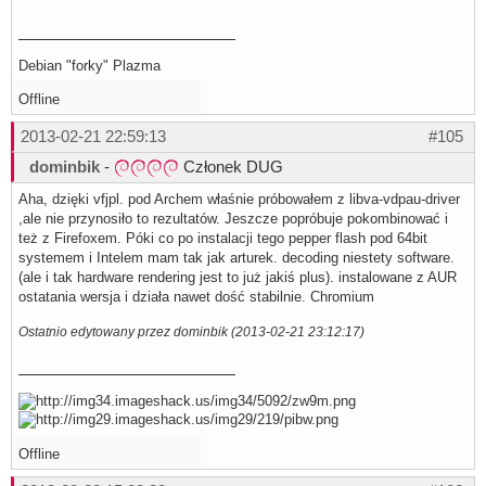
Debian "forky" Plazma
Offline
2013-02-21 22:59:13
#105
dominbik
-
Członek DUG
Aha, dzięki vfjpl. pod Archem właśnie próbowałem z libva-vdpau-driver
,ale nie przynosiło to rezultatów. Jeszcze popróbuje pokombinować i
też z Firefoxem. Póki co po instalacji tego pepper flash pod 64bit
systemem i Intelem mam tak jak arturek. decoding niestety software.
(ale i tak hardware rendering jest to już jakiś plus). instalowane z AUR
ostatania wersja i działa nawet dość stabilnie. Chromium
Ostatnio edytowany przez dominbik (2013-02-21 23:12:17)
Offline