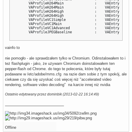
      VAProfileH264Main               :    VAEntrypointVL
      VAProfileH264Main               :    VAEntrypointEn
      VAProfileH264High               :    VAEntrypointVL
      VAProfileH264High               :    VAEntrypointEn
      VAProfileVC1Simple              :    VAEntrypointVL
      VAProfileVC1Main                :    VAEntrypointVL
      VAProfileVC1Advanced            :    VAEntrypointVL
      VAProfileJPEGBaseline           :    VAEntrypointV
vainfo to
nie pomogło - ale sprawdzałem tylko w Chromium. Odinstalowałem to i
też flashplugin - jako, że używam Chromium doinstalowałem ten
pepper-flash od Chrome. do tego te polecenia, które były tutaj
podawane w /etc/adobe/mms.cfg na razie dam sobie z tym spokój, ale
ciekawe czy da się uzyskać coś więcej niż "accelerated video
rendering, software video decoding" na karcie innej niż nvidia
Ostatnio edytowany przez dominbik (2013-02-22 16:14:49)
Offline