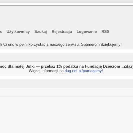
x
Użytkownicy
Szukaj
Rejestracja
Logowanie
RSS
li Ci ono w pełni korzystać z naszego serwisu. Spamerom dziękujemy!
oc dla małej Julki — przekaż 1% podatku na Fundację Dzieciom „Zdą
Więcej informacji na
dug.net.pl/pomagamy/
.