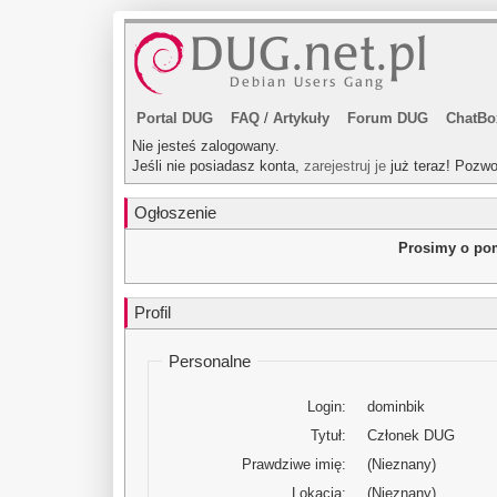
Portal DUG
FAQ
/
Artykuły
Forum DUG
ChatBo
Nie jesteś zalogowany.
Jeśli nie posiadasz konta,
zarejestruj je
już teraz! Pozwo
Ogłoszenie
Prosimy o pom
Profil
Personalne
Login:
dominbik
Tytuł:
Członek DUG
Prawdziwe imię:
(Nieznany)
Lokacja:
(Nieznany)