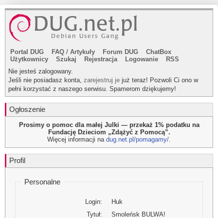
Portal DUG
FAQ
/
Artykuły
Forum DUG
ChatBox
Użytkownicy
Szukaj
Rejestracja
Logowanie
RSS
Nie jesteś zalogowany.
Jeśli nie posiadasz konta,
zarejestruj je
już teraz! Pozwoli Ci ono w
pełni korzystać z naszego serwisu. Spamerom dziękujemy!
Ogłoszenie
Prosimy o pomoc dla małej Julki — przekaż 1% podatku na
Fundację Dzieciom „Zdążyć z Pomocą”.
Więcej informacji na
dug.net.pl/pomagamy/
.
Profil
Personalne
Login:
Huk
Tytuł:
Smoleńsk BULWA!