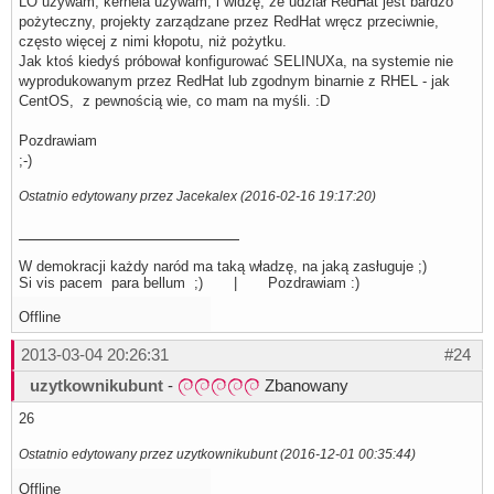
LO używam, kernela używam, i widzę, ze udział RedHat jest bardzo
pożyteczny, projekty zarządzane przez RedHat wręcz przeciwnie,
często więcej z nimi kłopotu, niż pożytku.
Jak ktoś kiedyś próbował konfigurować SELINUXa, na systemie nie
wyprodukowanym przez RedHat lub zgodnym binarnie z RHEL - jak
CentOS, z pewnością wie, co mam na myśli. :D
Pozdrawiam
;-)
Ostatnio edytowany przez Jacekalex (2016-02-16 19:17:20)
W demokracji każdy naród ma taką władzę, na jaką zasługuje ;)
Si vis pacem para bellum ;) | Pozdrawiam :)
Offline
2013-03-04 20:26:31
#24
uzytkownikubunt
-
Zbanowany
26
Ostatnio edytowany przez uzytkownikubunt (2016-12-01 00:35:44)
Offline