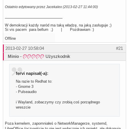
Ostatnio edytowany przez Jacekalex (2013-02-27 11:44:00)
W demokracji każdy naród ma taką władzę, na jaką zasługuje ;)
Si vis pacem para bellum ;) | Pozdrawiam :)
Offline
2013-02-27 10:58:04
#21
Minio
-
Użyszkodnik
fervi napisał(-a):
Na razie to Redhat to:
- Gnome 3
- Pulseaudio
i Wayland, zobaczymy czy zrobią coś porządnego
wreszcie
Poza kernelem, zapomniałeś o NetworkManagerze, systemd,
LibreOffice (oczywiście to nie jest wyłącznie ich projekt, ale dokonują