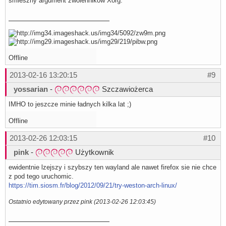
śmieszny argument zwolenników Xorg.
Offline
2013-02-16 13:20:15
#9
yossarian
-
Szczawiożerca
IMHO to jeszcze minie ładnych kilka lat ;)
Offline
2013-02-26 12:03:15
#10
pink
-
Użytkownik
ewidentnie lzejszy i szybszy ten wayland ale nawet firefox sie nie chce
z pod tego uruchomic.
https://tim.siosm.fr/blog/2012/09/21/try-weston-arch-linux/
Ostatnio edytowany przez pink (2013-02-26 12:03:45)