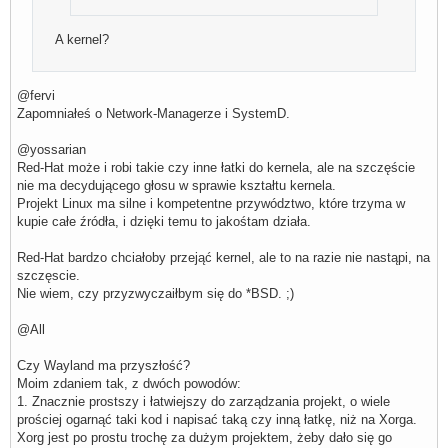
A kernel?
@fervi
Zapomniałeś o Network-Managerze i SystemD.
@yossarian
Red-Hat może i robi takie czy inne łatki do kernela, ale na szczęście
nie ma decydującego głosu w sprawie kształtu kernela.
Projekt Linux ma silne i kompetentne przywództwo, które trzyma w
kupie całe źródła, i dzięki temu to jakośtam działa.
Red-Hat bardzo chciałoby przejąć kernel, ale to na razie nie nastąpi, na
szczęscie.
Nie wiem, czy przyzwyczaiłbym się do *BSD. ;)
@All
Czy Wayland ma przyszłość?
Moim zdaniem tak, z dwóch powodów:
1. Znacznie prostszy i łatwiejszy do zarządzania projekt, o wiele
prościej ogarnąć taki kod i napisać taką czy inną łatkę, niż na Xorga.
Xorg jest po prostu trochę za dużym projektem, żeby dało się go