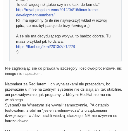
To coś więcej niż „takie czy inne łatki do kernela”:
http://royal.pingdom.com/2012/04/16/linux-kernel-
development-numbers/
RH ma ogromny (o ile nie największy) wkład w rozwój
jądra, co niezbyt pasuje do tezy
ferviego
;)
A że nie ma decydującego wpływu to bardzo dobrze. Tu
masz przykład jak to działa:
https://lkml.org/lkml/2013/2/21/228
:)
Nie zagłebiając się co prawda w szczególy ilościowo-procentowe, nic
innego nie napisałem.
Natomiast za RedHatem i ich wynalazkami nie przepadam, bo
przeważnie u mnie na żadnym systemie nie działają ani tak stabilnie,
ani przewidywalnie, jak programy, z którymi RedHat nie ma nic
wspólnego.
SystemD na Wheezym się wywalił samoczynnie, PA ostatnio
testowałem, zrobił mi "jesień średniowiecza" z urządzeniami
dźwiękowymi w /dev - diabli wiedzą, dlaczego, NM nie używam od
bardzo dawna.