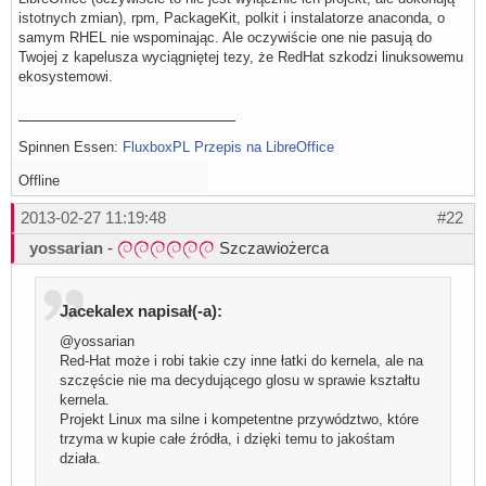
istotnych zmian), rpm, PackageKit, polkit i instalatorze anaconda, o
samym RHEL nie wspominając. Ale oczywiście one nie pasują do
Twojej z kapelusza wyciągniętej tezy, że RedHat szkodzi linuksowemu
ekosystemowi.
Spinnen Essen:
FluxboxPL
Przepis na LibreOffice
Offline
2013-02-27 11:19:48
#22
yossarian
-
Szczawiożerca
Jacekalex napisał(-a):
@yossarian
Red-Hat może i robi takie czy inne łatki do kernela, ale na
szczęście nie ma decydującego glosu w sprawie kształtu
kernela.
Projekt Linux ma silne i kompetentne przywództwo, które
trzyma w kupie całe źródła, i dzięki temu to jakośtam
działa.