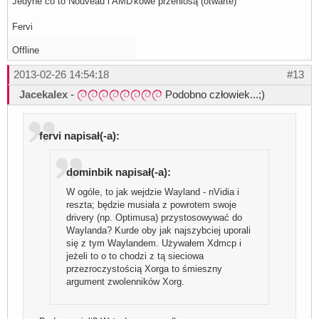
Jedyne co to Nouveau i AMD'kowe przeniosą (otwarte)
Fervi
Offline
2013-02-26 14:54:18
#13
Jacekalex
-
Podobno człowiek...;)
fervi napisał(-a):
dominbik napisał(-a):
W ogóle, to jak wejdzie Wayland - nVidia i
reszta; będzie musiała z powrotem swoje
drivery (np. Optimusa) przystosowywać do
Waylanda? Kurde oby jak najszybciej uporali
się z tym Waylandem. Używałem Xdmcp i
jeżeli to o to chodzi z tą sieciowa
przezroczystością Xorga to śmieszny
argument zwolenników Xorg.