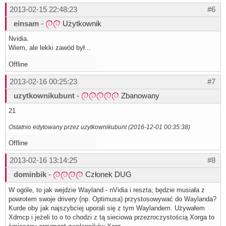
2013-02-15 22:48:23
#6
einsam
-
Użytkownik
Nvidia.
Wiem, ale lekki zawód był...
Offline
2013-02-16 00:25:23
#7
uzytkownikubunt
-
Zbanowany
21
Ostatnio edytowany przez uzytkownikubunt (2016-12-01 00:35:38)
Offline
2013-02-16 13:14:25
#8
dominbik
-
Członek DUG
W ogóle, to jak wejdzie Wayland - nVidia i reszta; będzie musiała z
powrotem swoje drivery (np. Optimusa) przystosowywać do Waylanda?
Kurde oby jak najszybciej uporali się z tym Waylandem. Używałem
Xdmcp i jeżeli to o to chodzi z tą sieciowa przezroczystością Xorga to