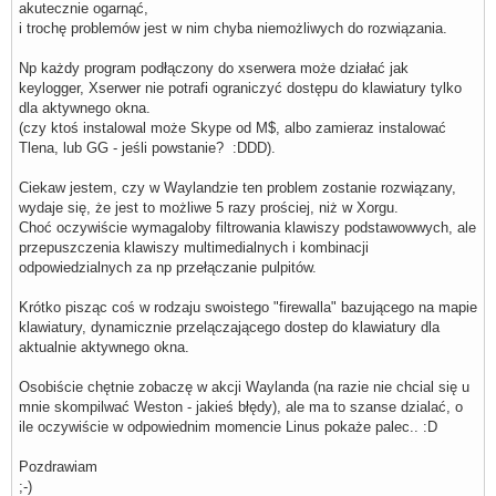
akutecznie ogarnąć,
i trochę problemów jest w nim chyba niemożliwych do rozwiązania.
Np każdy program podłączony do xserwera może działać jak
keylogger, Xserwer nie potrafi ograniczyć dostępu do klawiatury tylko
dla aktywnego okna.
(czy ktoś instalowal może Skype od M$, albo zamieraz instalować
Tlena, lub GG - jeśli powstanie? :DDD).
Ciekaw jestem, czy w Waylandzie ten problem zostanie rozwiązany,
wydaje się, że jest to możliwe 5 razy prościej, niż w Xorgu.
Choć oczywiście wymagaloby filtrowania klawiszy podstawowwych, ale
przepuszczenia klawiszy multimedialnych i kombinacji
odpowiedzialnych za np przełączanie pulpitów.
Krótko pisząc coś w rodzaju swoistego "firewalla" bazującego na mapie
klawiatury, dynamicznie przelączającego dostep do klawiatury dla
aktualnie aktywnego okna.
Osobiście chętnie zobaczę w akcji Waylanda (na razie nie chcial się u
mnie skompilwać Weston - jakieś błędy), ale ma to szanse dzialać, o
ile oczywiście w odpowiednim momencie Linus pokaże palec.. :D
Pozdrawiam
;-)