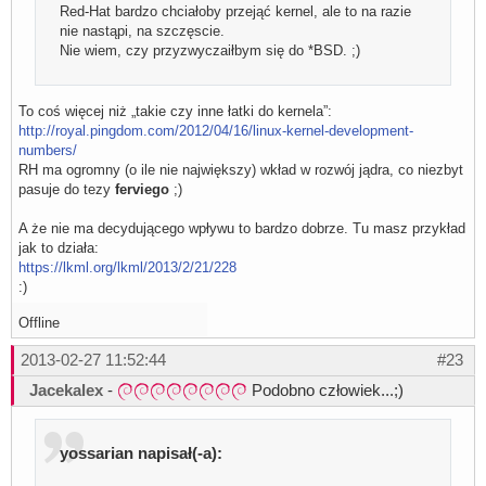
Red-Hat bardzo chciałoby przejąć kernel, ale to na razie
nie nastąpi, na szczęscie.
Nie wiem, czy przyzwyczaiłbym się do *BSD. ;)
To coś więcej niż „takie czy inne łatki do kernela”:
http://royal.pingdom.com/2012/04/16/linux-kernel-development-
numbers/
RH ma ogromny (o ile nie największy) wkład w rozwój jądra, co niezbyt
pasuje do tezy
ferviego
;)
A że nie ma decydującego wpływu to bardzo dobrze. Tu masz przykład
jak to działa:
https://lkml.org/lkml/2013/2/21/228
:)
Offline
2013-02-27 11:52:44
#23
Jacekalex
-
Podobno człowiek...;)
yossarian napisał(-a):
..........