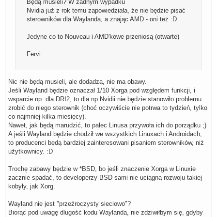
Będą musieli? W żadnym wypadku
Nvidia już z rok temu zapowiedziała, że nie będzie pisać
sterowników dla Waylanda, a znając AMD - oni też :D
Jedyne co to Nouveau i AMD'kowe przeniosą (otwarte)
Fervi
Nic nie będą musieli, ale dodadzą, nie ma obawy.
Jeśli Wayland będzie oznaczał 1/10 Xorga pod względem funkcji, i
wsparcie np dla DRI2, to dla np Nvidii nie będzie stanowiło problemu
zrobić do niego sterownik (choć oczywiście nie potrwa to tydzień, tylko
co najmniej kilka miesięcy).
Nawet, jak będą marudzić, to palec Linusa przywoła ich do porządku ;)
A jeśli Wayland będzie chodził we wszystkich Linuxach i Androidach,
to producenci będą bardziej zainteresowani pisaniem sterowników, niż
użytkownicy. :D
Trochę zabawy będzie w *BSD, bo jeśli znaczenie Xorga w Linuxie
zacznie spadać, to developerzy BSD sami nie uciągną rozwoju takiej
kobyły, jak Xorg.
Wayland nie jest "przeźroczysty sieciowo"?
Biorąc pod uwagę dlugość kodu Waylanda, nie zdziwiłbym się, gdyby