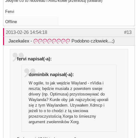
Jedyne co to Nouveau i AMD'kowe przeniosą (otwarte)
Fervi
Offline
2013-02-26 14:54:18
#13
Jacekalex
-
Podobno człowiek...;)
fervi napisał(-a):
dominbik napisał(-a):
W ogóle, to jak wejdzie Wayland - nVidia i
reszta; będzie musiała z powrotem swoje
drivery (np. Optimusa) przystosowywać do
Waylanda? Kurde oby jak najszybciej uporali
się z tym Waylandem. Używałem Xdmcp i
jeżeli to o to chodzi z tą sieciowa
przezroczystością Xorga to śmieszny
argument zwolenników Xorg.