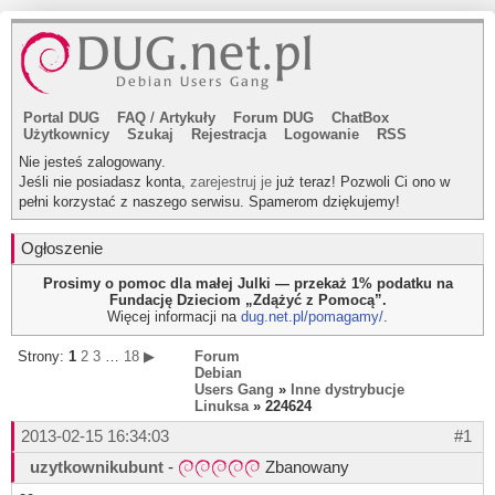
Portal DUG
FAQ
/
Artykuły
Forum DUG
ChatBox
Użytkownicy
Szukaj
Rejestracja
Logowanie
RSS
Nie jesteś zalogowany.
Jeśli nie posiadasz konta,
zarejestruj je
już teraz! Pozwoli Ci ono w
pełni korzystać z naszego serwisu. Spamerom dziękujemy!
Ogłoszenie
Prosimy o pomoc dla małej Julki — przekaż 1% podatku na
Fundację Dzieciom „Zdążyć z Pomocą”.
Więcej informacji na
dug.net.pl/pomagamy/
.
Strony:
1
2
3
…
18
▶
Forum
Debian
Users Gang
»
Inne dystrybucje
Linuksa
» 224624
2013-02-15 16:34:03
#1
uzytkownikubunt
-
Zbanowany