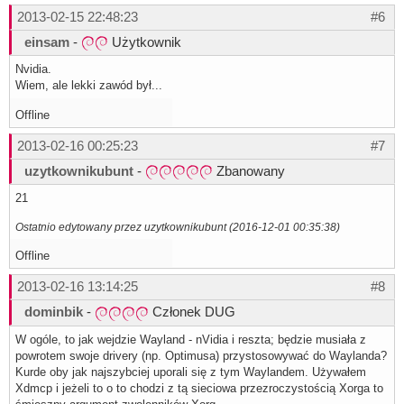
2013-02-15 22:48:23
#6
einsam
-
Użytkownik
Nvidia.
Wiem, ale lekki zawód był...
Offline
2013-02-16 00:25:23
#7
uzytkownikubunt
-
Zbanowany
21
Ostatnio edytowany przez uzytkownikubunt (2016-12-01 00:35:38)
Offline
2013-02-16 13:14:25
#8
dominbik
-
Członek DUG
W ogóle, to jak wejdzie Wayland - nVidia i reszta; będzie musiała z
powrotem swoje drivery (np. Optimusa) przystosowywać do Waylanda?
Kurde oby jak najszybciej uporali się z tym Waylandem. Używałem
Xdmcp i jeżeli to o to chodzi z tą sieciowa przezroczystością Xorga to