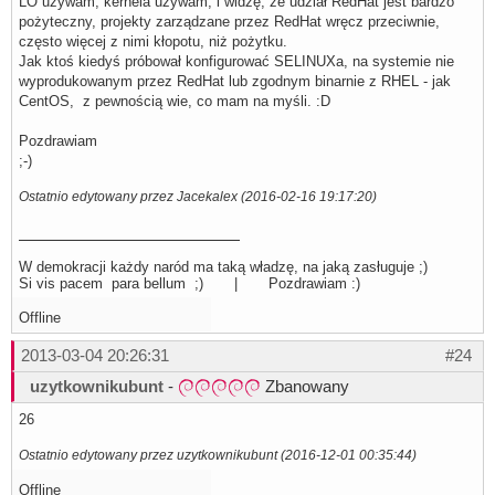
LO używam, kernela używam, i widzę, ze udział RedHat jest bardzo
pożyteczny, projekty zarządzane przez RedHat wręcz przeciwnie,
często więcej z nimi kłopotu, niż pożytku.
Jak ktoś kiedyś próbował konfigurować SELINUXa, na systemie nie
wyprodukowanym przez RedHat lub zgodnym binarnie z RHEL - jak
CentOS, z pewnością wie, co mam na myśli. :D
Pozdrawiam
;-)
Ostatnio edytowany przez Jacekalex (2016-02-16 19:17:20)
W demokracji każdy naród ma taką władzę, na jaką zasługuje ;)
Si vis pacem para bellum ;) | Pozdrawiam :)
Offline
2013-03-04 20:26:31
#24
uzytkownikubunt
-
Zbanowany
26
Ostatnio edytowany przez uzytkownikubunt (2016-12-01 00:35:44)
Offline