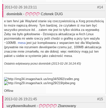
2013-02-26 16:23:11
#14
dominbik
-
Członek DUG
e tam fervi jak Wayland stanie się rzeczywistością a Xorg przeszłością
to może napiszą drivery. Tym bardziej, że czytałem iż ma tam być
wszystko prostsze itd... zatem nie jest to tylko skórka za wyprawkę.
Żeby nie było gołosłownie - Dzisiejsza aktualizacja w Arch Linux
pozmieniała mi wiele rzeczy jeśli chodzi o grafikę a przy tym ważyła
~100MB.
mesa
jest już kompilowana z wsparciem też dla Waylanda.
(prywatnie nie rozumiem developerów czemu już, 100MB aktualizacja
znacznie mnie zmartwiła, no ale dobra). więc niektórzy mają już ten
pakiet u siebie w systemie jako zależność mesa.
Ostatnio edytowany przez dominbik (2013-02-26 16:24:45)
Offline
2013-02-26 19:21:45
#15
uzytkownikubunt
-
Zbanowany