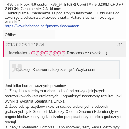
T430 think-box 4.9-custom x86_64 Intel(R) Core(TM) i5-3230M CPU @
2.60GHz GenuineIntel GNU/Linux
"Doktor plama i maharadża są pod złotym leszczem." "Człowieka od
zwierzęcia odróżnia ciekawość świata. Patrze słucham i wyciągam
wnioski."
https://www.behance.net/przemyslawmamon
Offline
2013-02-26 12:18:34
#11
Jacekalex
-
Podobno człowiek...;)
Dlaczego X serwer należy zastąpić Waylandem
Jest kilka bardzo ważnych powodów:
1. Żeby Linuxa jednym ruchem odciąć od najwydajniejszych
sterowników do kart graficznych, i ograniczyć negatywny rezultat, jaki
wynikł z wydania Steama na Linuxa.
2. Żeby odciąć użytkowników Linuxa od ulubionych środowisk
graficznych, jak Gnome3, Mate czy Xfce, a Gnome i Kde utonęły w
bagnie błędów, kiedy będzie trzeba przepisać cały interfejs graficzny i
opengl.
3. Żeby zlikwidować Compiza, i spowodować, żeby Aero i Metro były