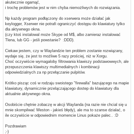
akutecznie ogarnąć,
i trochę problemów jest w nim chyba niemożliwych do rozwiązania.
Np każdy program podłączony do xserwera może działać jak
keylogger, Xserwer nie potrafi ograniczyć dostępu do klawiatury tylko
dla aktywnego okna.
(czy ktoś instalowal może Skype od M$, albo zamieraz instalować
Tlena, lub GG - jeśli powstanie? :DDD).
Ciekaw jestem, czy w Waylandzie ten problem zostanie rozwiązany,
wydaje się, że jest to możliwe 5 razy prościej, niż w Xorgu.
Choć oczywiście wymagaloby filtrowania klawiszy podstawowwych, ale
przepuszczenia klawiszy multimedialnych i kombinacji
odpowiedzialnych za np przełączanie pulpitów.
Krótko pisząc coś w rodzaju swoistego "firewalla" bazującego na mapie
klawiatury, dynamicznie przelączającego dostep do klawiatury dla
aktualnie aktywnego okna.
Osobiście chętnie zobaczę w akcji Waylanda (na razie nie chcial się u
mnie skompilwać Weston - jakieś błędy), ale ma to szanse dzialać, o
ile oczywiście w odpowiednim momencie Linus pokaże palec.. :D
Pozdrawiam
;-)