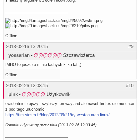
śmieszny argument zwolenników Xorg.
Offline
2013-02-16 13:20:15
#9
yossarian
-
Szczawiożerca
IMHO to jeszcze minie ładnych kilka lat ;)
Offline
2013-02-26 12:03:15
#10
pink
-
Użytkownik
ewidentnie lzejszy i szybszy ten wayland ale nawet firefox sie nie chce
z pod tego uruchomic.
https://tim.siosm.fr/blog/2012/09/21/try-weston-arch-linux/
Ostatnio edytowany przez pink (2013-02-26 12:03:45)