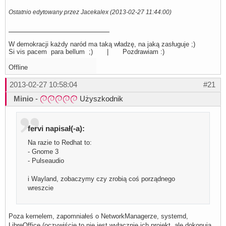
Ostatnio edytowany przez Jacekalex (2013-02-27 11:44:00)
W demokracji każdy naród ma taką władzę, na jaką zasługuje ;)
Si vis pacem para bellum ;) | Pozdrawiam :)
Offline
2013-02-27 10:58:04
#21
Minio
-
Użyszkodnik
fervi napisał(-a):
Na razie to Redhat to:
- Gnome 3
- Pulseaudio
i Wayland, zobaczymy czy zrobią coś porządnego
wreszcie
Poza kernelem, zapomniałeś o NetworkManagerze, systemd,
LibreOffice (oczywiście to nie jest wyłącznie ich projekt, ale dokonują