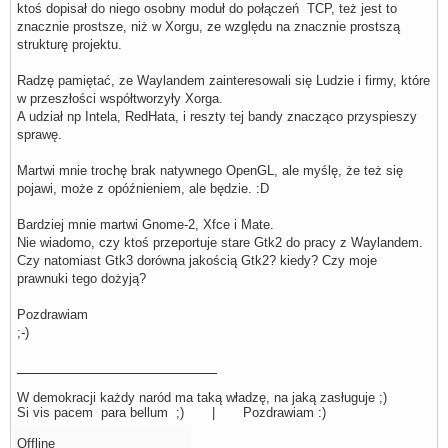
ktoś dopisał do niego osobny moduł do połączeń TCP, też jest to
znacznie prostsze, niż w Xorgu, ze względu na znacznie prostszą
strukturę projektu.
Radzę pamiętać, ze Waylandem zainteresowali się Ludzie i firmy, które
w przeszłości współtworzyły Xorga.
A udział np Intela, RedHata, i reszty tej bandy znacząco przyspieszy
sprawę.
Martwi mnie trochę brak natywnego OpenGL, ale myślę, że też się
pojawi, może z opóźnieniem, ale będzie. :D
Bardziej mnie martwi Gnome-2, Xfce i Mate.
Nie wiadomo, czy ktoś przeportuje stare Gtk2 do pracy z Waylandem.
Czy natomiast Gtk3 dorówna jakością Gtk2? kiedy? Czy moje
prawnuki tego dożyją?
Pozdrawiam
;-)
W demokracji każdy naród ma taką władzę, na jaką zasługuje ;)
Si vis pacem para bellum ;) | Pozdrawiam :)
Offline