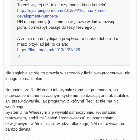
To coś więcej niż „takie czy inne łatki do kernela”:
http://royal.pingdom.com/2012/04/16/linux-kernel-
development-numbers/
RH ma ogromny (o ile nie największy) wkład w rozwój
jądra, co niezbyt pasuje do tezy
ferviego
;)
A że nie ma decydującego wpływu to bardzo dobrze. Tu
masz przykład jak to działa:
https://lkml.org/lkml/2013/2/21/228
:)
Nie zagłebiając się co prawda w szczególy ilościowo-procentowe, nic
innego nie napisałem.
Natomiast za RedHatem i ich wynalazkami nie przepadam, bo
przeważnie u mnie na żadnym systemie nie działają ani tak stabilnie,
ani przewidywalnie, jak programy, z którymi RedHat nie ma nic
wspólnego.
SystemD na Wheezym się wywalił samoczynnie, PA ostatnio
testowałem, zrobił mi "jesień średniowiecza" z urządzeniami
dźwiękowymi w /dev - diabli wiedzą, dlaczego, NM nie używam od
bardzo dawna.