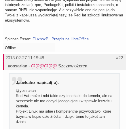
istotnych zmian), rpm, PackageKit, polkit i instalatorze anaconda, o
samym RHEL nie wspominając. Ale oczywiście one nie pasują do
Twojej z kapelusza wyciągniętej tezy, że RedHat szkodzi linuksowemu
ekosystemowi.
Spinnen Essen:
FluxboxPL
Przepis na LibreOffice
Offline
2013-02-27 11:19:48
#22
yossarian
-
Szczawiożerca
Jacekalex napisał(-a):
@yossarian
Red-Hat może i robi takie czy inne łatki do kernela, ale na
szczęście nie ma decydującego glosu w sprawie kształtu
kernela.
Projekt Linux ma silne i kompetentne przywództwo, które
trzyma w kupie całe źródła, i dzięki temu to jakośtam
działa.