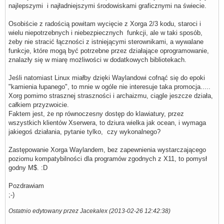
najlepszymi i najładniejszymi środowiskami graficznymi na świecie.
Osobiście z radością powitam wycięcie z Xorga 2/3 kodu, staroci i
wielu niepotrzebnych i niebezpiecznych funkcji, ale w taki sposób,
żeby nie stracić łączności z istniejącymi sterownikami, a wywalane
funkcje, które mogą być potrzebne przez działające oprogramowanie,
znalazły się w miarę możliwości w dodatkowych bibliotekach.
Jeśli natomiast Linux miałby dzięki Waylandowi cofnąć się do epoki
"kamienia łupanego", to mnie w ogóle nie interesuje taka promocja.....
Xorg pomimo strasznej straszności i archaizmu, ciągle jeszcze działa,
całkiem przyzwoicie.
Faktem jest, że np równoczesny dostęp do klawiatury, przez
wszystkich klientów Xserwera, to dziura wielka jak ocean, i wymaga
jakiegoś działania, pytanie tylko, czy wykonalnego?
Zastępowanie Xorga Waylandem, bez zapewnienia wystarczającego
poziomu kompatybilności dla programów zgodnych z X11, to pomysł
godny M$. :D
Pozdrawiam
;-)
Ostatnio edytowany przez Jacekalex (2013-02-26 12:42:38)