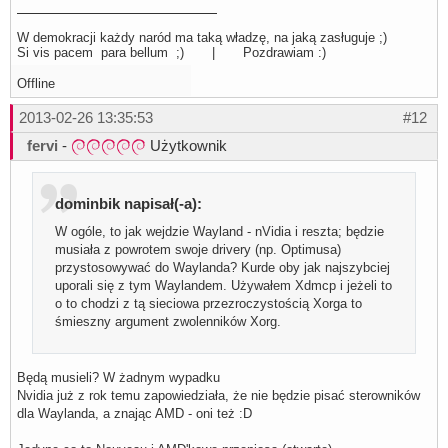
W demokracji każdy naród ma taką władzę, na jaką zasługuje ;)
Si vis pacem para bellum ;) | Pozdrawiam :)
Offline
2013-02-26 13:35:53
#12
fervi
-
Użytkownik
dominbik napisał(-a):
W ogóle, to jak wejdzie Wayland - nVidia i reszta; będzie
musiała z powrotem swoje drivery (np. Optimusa)
przystosowywać do Waylanda? Kurde oby jak najszybciej
uporali się z tym Waylandem. Używałem Xdmcp i jeżeli to
o to chodzi z tą sieciowa przezroczystością Xorga to
śmieszny argument zwolenników Xorg.
Będą musieli? W żadnym wypadku
Nvidia już z rok temu zapowiedziała, że nie będzie pisać sterowników
dla Waylanda, a znając AMD - oni też :D