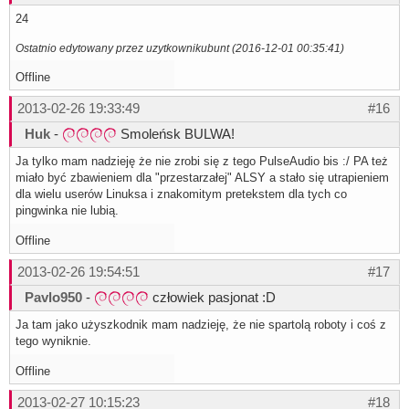
24
Ostatnio edytowany przez uzytkownikubunt (2016-12-01 00:35:41)
Offline
2013-02-26 19:33:49
#16
Huk
-
Smoleńsk BULWA!
Ja tylko mam nadzieję że nie zrobi się z tego PulseAudio bis :/ PA też
miało być zbawieniem dla "przestarzałej" ALSY a stało się utrapieniem
dla wielu userów Linuksa i znakomitym pretekstem dla tych co
pingwinka nie lubią.
Offline
2013-02-26 19:54:51
#17
Pavlo950
-
człowiek pasjonat :D
Ja tam jako użyszkodnik mam nadzieję, że nie spartolą roboty i coś z
tego wyniknie.
Offline
2013-02-27 10:15:23
#18