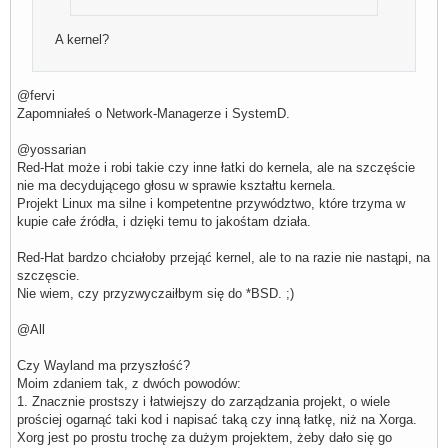
A kernel?
@fervi
Zapomniałeś o Network-Managerze i SystemD.
@yossarian
Red-Hat może i robi takie czy inne łatki do kernela, ale na szczęście
nie ma decydującego głosu w sprawie kształtu kernela.
Projekt Linux ma silne i kompetentne przywództwo, które trzyma w
kupie całe źródła, i dzięki temu to jakośtam działa.
Red-Hat bardzo chciałoby przejąć kernel, ale to na razie nie nastąpi, na
szczęscie.
Nie wiem, czy przyzwyczaiłbym się do *BSD. ;)
@All
Czy Wayland ma przyszłość?
Moim zdaniem tak, z dwóch powodów:
1. Znacznie prostszy i łatwiejszy do zarządzania projekt, o wiele
prościej ogarnąć taki kod i napisać taką czy inną łatkę, niż na Xorga.
Xorg jest po prostu trochę za dużym projektem, żeby dało się go