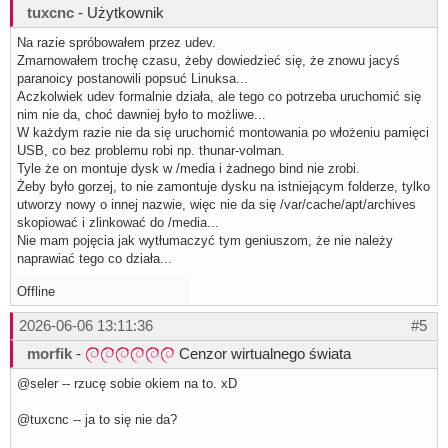
tuxcnc
- Użytkownik
Na razie spróbowałem przez udev.
Zmarnowałem trochę czasu, żeby dowiedzieć się, że znowu jacyś
paranoicy postanowili popsuć Linuksa...
Aczkolwiek udev formalnie działa, ale tego co potrzeba uruchomić się
nim nie da, choć dawniej było to możliwe...
W każdym razie nie da się uruchomić montowania po włożeniu pamięci
USB, co bez problemu robi np. thunar-volman.
Tyle że on montuje dysk w /media i żadnego bind nie zrobi.
Żeby było gorzej, to nie zamontuje dysku na istniejącym folderze, tylko
utworzy nowy o innej nazwie, więc nie da się /var/cache/apt/archives
skopiować i zlinkować do /media...
Nie mam pojęcia jak wytłumaczyć tym geniuszom, że nie należy
naprawiać tego co działa...
Offline
2026-06-06 13:11:36
#5
morfik
-
Cenzor wirtualnego świata
@seler -- rzucę sobie okiem na to. xD
@tuxcnc -- ja to się nie da?