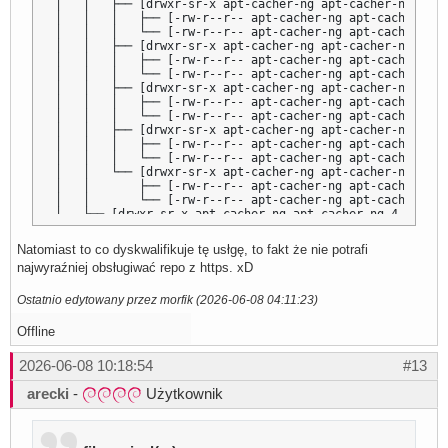
│   │   ├── [drwxr-sr-x apt-cacher-ng apt-cacher-ng 4.0K
│   │   │   ├── [-rw-r--r-- apt-cacher-ng apt-cacher-ng 
│   │   │   └── [-rw-r--r-- apt-cacher-ng apt-cacher-ng 
│   │   ├── [drwxr-sr-x apt-cacher-ng apt-cacher-ng 4.0K
│   │   │   ├── [-rw-r--r-- apt-cacher-ng apt-cacher-ng 
│   │   │   └── [-rw-r--r-- apt-cacher-ng apt-cacher-ng 
│   │   ├── [drwxr-sr-x apt-cacher-ng apt-cacher-ng 4.0K
│   │   │   ├── [-rw-r--r-- apt-cacher-ng apt-cacher-ng 
│   │   │   └── [-rw-r--r-- apt-cacher-ng apt-cacher-ng 
│   │   ├── [drwxr-sr-x apt-cacher-ng apt-cacher-ng 4.0K
│   │   │   ├── [-rw-r--r-- apt-cacher-ng apt-cacher-ng 
│   │   │   └── [-rw-r--r-- apt-cacher-ng apt-cacher-ng 
│   │   └── [drwxr-sr-x apt-cacher-ng apt-cacher-ng 4.0K
│   │       ├── [-rw-r--r-- apt-cacher-ng apt-cacher-ng 
│   │       └── [-rw-r--r-- apt-cacher-ng apt-cacher-ng 
│   └── [drwxr-sr-x apt-cacher-ng apt-cacher-ng 4.0K Jun
│       └── [drwxr-sr-x apt-cacher-ng apt-cacher-ng 4.0K
│           ├── [drwxr-sr-x apt-cacher-ng apt-cacher-ng 
Natomiast to co dyskwalifikuje tę usłgę, to fakt że nie potrafi
│           │   └── [drwxr-sr-x apt-cacher-ng apt-cacher
najwyraźniej obsługiwać repo z https. xD
│           │       ├── [-rw-r--r-- apt-cacher-ng apt-ca
│           │       └── [-rw-r--r-- apt-cacher-ng apt-ca
│           ├── [drwxr-sr-x apt-cacher-ng apt-cacher-ng 
Ostatnio edytowany przez morfik (2026-06-08 04:11:23)
│           │   ├── [drwxr-sr-x apt-cacher-ng apt-cacher
│           │   │   ├── [-rw-r--r-- apt-cacher-ng apt-ca
Offline
│           │   │   └── [-rw-r--r-- apt-cacher-ng apt-ca
│           │   ├── [drwxr-sr-x apt-cacher-ng apt-cacher
2026-06-08 10:18:54
#13
│           │   │   ├── [-rw-r--r-- apt-cacher-ng apt-ca
│           │   │   └── [-rw-r--r-- apt-cacher-ng apt-ca
arecki
-
Użytkownik
│           │   └── [drwxr-sr-x apt-cacher-ng apt-cacher
│           │       ├── [-rw-r--r-- apt-cacher-ng apt-ca
│           │       └── [-rw-r--r-- apt-cacher-ng apt-ca
│           └── [drwxr-sr-x apt-cacher-ng apt-cacher-ng 