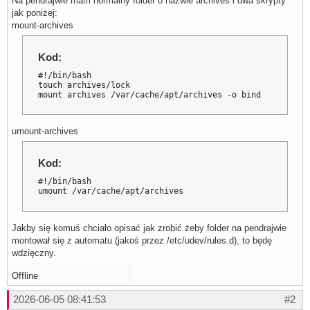
Na pendrajwie mam normalny folder o nazwie archives i dwa skrypty
jak poniżej:
mount-archives
Kod:
#!/bin/bash

touch archives/lock

mount archives /var/cache/apt/archives -o bind
umount-archives
Kod:
#!/bin/bash

umount /var/cache/apt/archives
Jakby się komuś chciało opisać jak zrobić żeby folder na pendrajwie
montował się z automatu (jakoś przez /etc/udev/rules.d), to będę
wdzięczny.
Offline
2026-06-05 08:41:53
#2