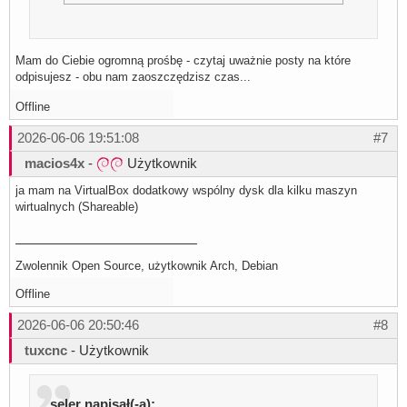
Mam do Ciebie ogromną prośbę - czytaj uważnie posty na które
odpisujesz - obu nam zaoszczędzisz czas...
Offline
2026-06-06 19:51:08
#7
macios4x
-
Użytkownik
ja mam na VirtualBox dodatkowy wspólny dysk dla kilku maszyn
wirtualnych (Shareable)
Zwolennik Open Source, użytkownik Arch, Debian
Offline
2026-06-06 20:50:46
#8
tuxcnc
- Użytkownik
seler napisał(-a):