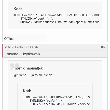
Kod:
KERNEL=="sd?1", ACTION=="add", ENV{ID_SERIAL_SHORT}=="00
    SYMLINK+="pen%n", \

    RUN+="/usr/bin/udevil mount /dev/pen%n /mnt/debian"
Offline
2026-06-06 17:38:34
#6
tuxcnc
- Użytkownik
morfik napisał(-a):
@tuxcnc — ja to się nie da?
Kod:
KERNEL=="sd?1", ACTION=="add", ENV{ID_SERIAL_SHORT}
    SYMLINK+="pen%n", \

    RUN+="/usr/bin/udevil mount /dev/pen%n /mnt/de