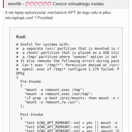
morfik
-
Cenzor wirtualnego świata
A nie lepiej wykorzystać mechanizm APT do tego celu w pliku
/etc/apt/apt.conf ? Przykład:
Kod:
# Useful for systems with:

#  a separate /usr/ partition that is mounted in read onl
#  a /boot/ partition that is placed on a USB stick

#  a /tmp/ partition where "noexec" option is set

# It also removes the following errors during package in
#  Can't exec "/tmp/*": Permission denied at /usr/share/
#  open2: exec of /tmp/* configure 1.179 failed: Permiss
DPkg

{

  Pre-Invoke

  {

    "mount -o remount,exec /tmp";

    "mount -o remount,exec /var/tmp";

    "if grep -q boot /proc/mounts; then mount -o remount
    "mount -o remount,rw /usr";

  };

  Post-Invoke

  {

    "test ${NO_APT_REMOUNT:-no} = yes || mount -o remoun
    "test ${NO_APT_REMOUNT:-no} = yes || mount -o remoun
    "test ${NO_APT_REMOUNT:-no} = yes || umount /boot || 