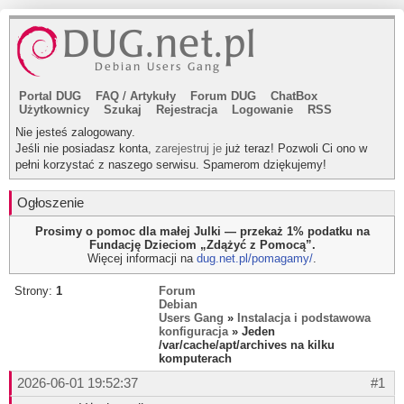
Portal DUG
FAQ
/
Artykuły
Forum DUG
ChatBox
Użytkownicy
Szukaj
Rejestracja
Logowanie
RSS
Nie jesteś zalogowany.
Jeśli nie posiadasz konta,
zarejestruj je
już teraz! Pozwoli Ci ono w
pełni korzystać z naszego serwisu. Spamerom dziękujemy!
Ogłoszenie
Prosimy o pomoc dla małej Julki — przekaż 1% podatku na
Fundację Dzieciom „Zdążyć z Pomocą”.
Więcej informacji na
dug.net.pl/pomagamy/
.
Strony:
1
Forum
Debian
Users Gang
»
Instalacja i podstawowa
konfiguracja
» Jeden
/var/cache/apt/archives na kilku
komputerach
2026-06-01 19:52:37
#1