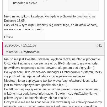
ustawień u ciebie.
Nie u mnie, tylko u każdego, kto będzie próbował to uruchomić na
Debianie 13.05.
Cały czas w tym wątku kręcimy się wokół tego, co działało wczoraj,
ale nie chce działać dzisiaj...
Offline
2026-06-07 15:11:57
#11
tuxcnc
- Użytkownik
Nie, to nie jest kwestia ustawień, wygląda raczej na błąd w programie.
Otóż klient uparcie chce się łączyć po IPv6, ale mu to nie wychodzi
(prawidłowo rozpoznaje adres serwera, ale potem coś się rypie...).
Po wyłączeniu IPv6 w network-manager i zrebotowaniu systemu, łączy
się po IPv4 i ściągane pakiety są zapisywane na serwerze.
Niestety nie są zapisywane tak jak w /var/cache/apt/archives, tylko
jest to mirror repozytorium (pool/main/a,b,c...)
Dodatkowo są zapisywane pliki o nazwie pakietu i rozszerzeniu head,
w których są dodatkowe informacje. Nie wiem czy AptCacherNg tych
plików używa i co będzie kiedy ich nie znajdzie...
Oczywiście nie ma to znaczenia jeśli wcześniej nie kolekcjonowaliśmy
pakietów, ale może być wkurzające kiedy mamy sporą ich kolekcję...