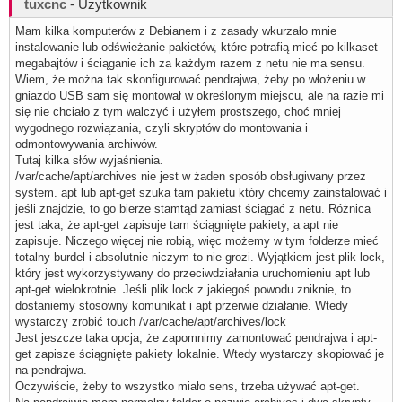
tuxcnc
- Użytkownik
Mam kilka komputerów z Debianem i z zasady wkurzało mnie
instalowanie lub odświeżanie pakietów, które potrafią mieć po kilkaset
megabajtów i ściąganie ich za każdym razem z netu nie ma sensu.
Wiem, że można tak skonfigurować pendrajwa, żeby po włożeniu w
gniazdo USB sam się montował w określonym miejscu, ale na razie mi
się nie chciało z tym walczyć i użyłem prostszego, choć mniej
wygodnego rozwiązania, czyli skryptów do montowania i
odmontowywania archiwów.
Tutaj kilka słów wyjaśnienia.
/var/cache/apt/archives nie jest w żaden sposób obsługiwany przez
system. apt lub apt-get szuka tam pakietu który chcemy zainstalować i
jeśli znajdzie, to go bierze stamtąd zamiast ściągać z netu. Różnica
jest taka, że apt-get zapisuje tam ściągnięte pakiety, a apt nie
zapisuje. Niczego więcej nie robią, więc możemy w tym folderze mieć
totalny burdel i absolutnie niczym to nie grozi. Wyjątkiem jest plik lock,
który jest wykorzystywany do przeciwdziałania uruchomieniu apt lub
apt-get wielokrotnie. Jeśli plik lock z jakiegoś powodu zniknie, to
dostaniemy stosowny komunikat i apt przerwie działanie. Wtedy
wystarczy zrobić touch /var/cache/apt/archives/lock
Jest jeszcze taka opcja, że zapomnimy zamontować pendrajwa i apt-
get zapisze ściągnięte pakiety lokalnie. Wtedy wystarczy skopiować je
na pendrajwa.
Oczywiście, żeby to wszystko miało sens, trzeba używać apt-get.