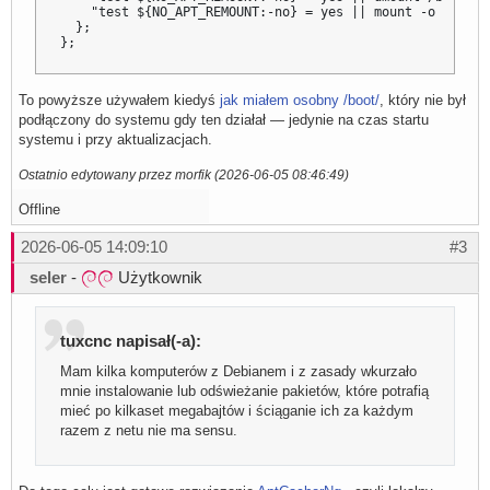
    "test ${NO_APT_REMOUNT:-no} = yes || mount -o remoun
  };

};
To powyższe używałem kiedyś
jak miałem osobny /boot/
, który nie był
podłączony do systemu gdy ten działał — jedynie na czas startu
systemu i przy aktualizacjach.
Ostatnio edytowany przez morfik (2026-06-05 08:46:49)
Offline
2026-06-05 14:09:10
#3
seler
-
Użytkownik
tuxcnc napisał(-a):
Mam kilka komputerów z Debianem i z zasady wkurzało
mnie instalowanie lub odświeżanie pakietów, które potrafią
mieć po kilkaset megabajtów i ściąganie ich za każdym
razem z netu nie ma sensu.