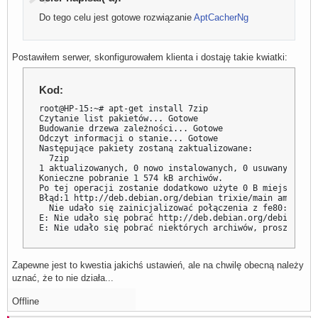
Do tego celu jest gotowe rozwiązanie
AptCacherNg
Postawiłem serwer, skonfigurowałem klienta i dostaję takie kwiatki:
Kod:
root@HP-15:~# apt-get install 7zip

Czytanie list pakietów... Gotowe

Budowanie drzewa zależności... Gotowe

Odczyt informacji o stanie... Gotowe   

Następujące pakiety zostaną zaktualizowane:

  7zip

1 aktualizowanych, 0 nowo instalowanych, 0 usuwanych i 2
Konieczne pobranie 1 574 kB archiwów.

Po tej operacji zostanie dodatkowo użyte 0 B miejsca na d
Błąd:1 http://deb.debian.org/debian trixie/main amd64 7z
  Nie udało się zainicjalizować połączenia z fe80::c7be:
E: Nie udało się pobrać http://deb.debian.org/debian/poo
E: Nie udało się pobrać niektórych archiwów, proszę spró
Zapewne jest to kwestia jakichś ustawień, ale na chwilę obecną należy
uznać, że to nie działa...
Offline