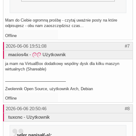
Mam do Ciebie ogromną prośbę - czytaj uważnie posty na które
odpisujesz - obu nam zaoszczędzisz czas...
Offline
2026-06-06 19:51:08
#7
macios4x
-
Użytkownik
ja mam na VirtualBox dodatkowy wspólny dysk dla kilku maszyn
wirtualnych (Shareable)
Zwolennik Open Source, użytkownik Arch, Debian
Offline
2026-06-06 20:50:46
#8
tuxcnc
- Użytkownik
seler napisał(-a):