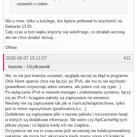
ustawień u ciebie.
Nie u mnie, tylko u każdego, kto będzie próbował to uruchomić na
Debianie 13.05.
Cały czas w tym wątku kręcimy się wokół tego, co działało wczoraj,
ale nie chce działać dzisiaj...
Offline
2026-06-07 15:11:57
#11
tuxcnc
- Użytkownik
Nie, to nie jest kwestia ustawień, wygląda raczej na błąd w programie.
Otóż klient uparcie chce się łączyć po IPv6, ale mu to nie wychodzi
(prawidłowo rozpoznaje adres serwera, ale potem coś się rypie...).
Po wyłączeniu IPv6 w network-manager i zrebotowaniu systemu, łączy
się po IPv4 i ściągane pakiety są zapisywane na serwerze.
Niestety nie są zapisywane tak jak w /var/cache/apt/archives, tylko
jest to mirror repozytorium (pool/main/a,b,c...)
Dodatkowo są zapisywane pliki o nazwie pakietu i rozszerzeniu head,
w których są dodatkowe informacje. Nie wiem czy AptCacherNg tych
plików używa i co będzie kiedy ich nie znajdzie...
Oczywiście nie ma to znaczenia jeśli wcześniej nie kolekcjonowaliśmy
pakietów, ale może być wkurzające kiedy mamy sporą ich kolekcję...