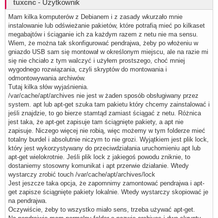
tuxcnc
- Użytkownik
Mam kilka komputerów z Debianem i z zasady wkurzało mnie
instalowanie lub odświeżanie pakietów, które potrafią mieć po kilkaset
megabajtów i ściąganie ich za każdym razem z netu nie ma sensu.
Wiem, że można tak skonfigurować pendrajwa, żeby po włożeniu w
gniazdo USB sam się montował w określonym miejscu, ale na razie mi
się nie chciało z tym walczyć i użyłem prostszego, choć mniej
wygodnego rozwiązania, czyli skryptów do montowania i
odmontowywania archiwów.
Tutaj kilka słów wyjaśnienia.
/var/cache/apt/archives nie jest w żaden sposób obsługiwany przez
system. apt lub apt-get szuka tam pakietu który chcemy zainstalować i
jeśli znajdzie, to go bierze stamtąd zamiast ściągać z netu. Różnica
jest taka, że apt-get zapisuje tam ściągnięte pakiety, a apt nie
zapisuje. Niczego więcej nie robią, więc możemy w tym folderze mieć
totalny burdel i absolutnie niczym to nie grozi. Wyjątkiem jest plik lock,
który jest wykorzystywany do przeciwdziałania uruchomieniu apt lub
apt-get wielokrotnie. Jeśli plik lock z jakiegoś powodu zniknie, to
dostaniemy stosowny komunikat i apt przerwie działanie. Wtedy
wystarczy zrobić touch /var/cache/apt/archives/lock
Jest jeszcze taka opcja, że zapomnimy zamontować pendrajwa i apt-
get zapisze ściągnięte pakiety lokalnie. Wtedy wystarczy skopiować je
na pendrajwa.
Oczywiście, żeby to wszystko miało sens, trzeba używać apt-get.