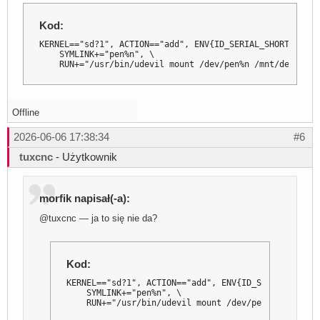
Kod:
KERNEL=="sd?1", ACTION=="add", ENV{ID_SERIAL_SHORT}=="00
    SYMLINK+="pen%n", \

    RUN+="/usr/bin/udevil mount /dev/pen%n /mnt/debian"
Offline
2026-06-06 17:38:34
#6
tuxcnc
- Użytkownik
morfik napisał(-a):
@tuxcnc — ja to się nie da?
Kod:
KERNEL=="sd?1", ACTION=="add", ENV{ID_SERIAL_SHORT}
    SYMLINK+="pen%n", \

    RUN+="/usr/bin/udevil mount /dev/pen%n /mnt/de