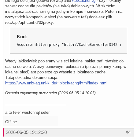
Do tego celu jest gotowe rozwiązanie
AptCacherNg
- czyli lokalny
serwer cache dla pakietów (nie tyko) debianowych. W skrócie:
instalujesz apt-cacher-ng na jednym kompie - serwerze. Potem na
wszystkich kompach w sieci (na serwerze też) dodajesz plik
/etc/apt/apt.conf.d/02proxy:
Kod:
Acquire::http::proxy "http://CacheServerIp:3142";
Wtedy jakikolwiek pobierany w sieci lokalnej pakiet trafi również do
cache serwera. A przy ponownym pobieraniu (przez np. inny komp w
lokalnej sieci) apt pobierze go właśnie z lokalnego cache.
Tutaj dokładna dokumentacja:
https://www.unix-ag.uni-kl.de/~bloch/acng/html/index.html
Ostatnio edytowany przez seler (2026-06-05 14:10:07)
a to feler westchnął seler
Offline
2026-06-05 19:12:20
#4