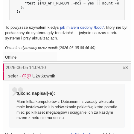
    "test ${NO_APT_REMOUNT:-no} = yes || mount -o remoun
  };

};
To powyższe używałem kiedyś
jak miałem osobny /boot/
, który nie był
podłączony do systemu gdy ten działał — jedynie na czas startu
systemu i przy aktualizacjach.
Ostatnio edytowany przez morfik (2026-06-05 08:46:49)
Offline
2026-06-05 14:09:10
#3
seler
-
Użytkownik
tuxcnc napisał(-a):
Mam kilka komputerów z Debianem i z zasady wkurzało
mnie instalowanie lub odświeżanie pakietów, które potrafią
mieć po kilkaset megabajtów i ściąganie ich za każdym
razem z netu nie ma sensu.