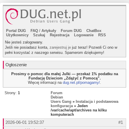
Portal DUG
FAQ
/
Artykuły
Forum DUG
ChatBox
Użytkownicy
Szukaj
Rejestracja
Logowanie
RSS
Nie jesteś zalogowany.
Jeśli nie posiadasz konta,
zarejestruj je
już teraz! Pozwoli Ci ono w
pełni korzystać z naszego serwisu. Spamerom dziękujemy!
Ogłoszenie
Prosimy o pomoc dla małej Julki — przekaż 1% podatku na
Fundację Dzieciom „Zdążyć z Pomocą”.
Więcej informacji na
dug.net.pl/pomagamy/
.
Strony:
1
Forum
Debian
Users Gang
»
Instalacja i podstawowa
konfiguracja
» Jeden
/var/cache/apt/archives na kilku
komputerach
2026-06-01 19:52:37
#1