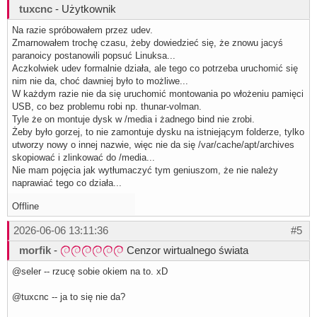
tuxcnc
- Użytkownik
Na razie spróbowałem przez udev.
Zmarnowałem trochę czasu, żeby dowiedzieć się, że znowu jacyś
paranoicy postanowili popsuć Linuksa...
Aczkolwiek udev formalnie działa, ale tego co potrzeba uruchomić się
nim nie da, choć dawniej było to możliwe...
W każdym razie nie da się uruchomić montowania po włożeniu pamięci
USB, co bez problemu robi np. thunar-volman.
Tyle że on montuje dysk w /media i żadnego bind nie zrobi.
Żeby było gorzej, to nie zamontuje dysku na istniejącym folderze, tylko
utworzy nowy o innej nazwie, więc nie da się /var/cache/apt/archives
skopiować i zlinkować do /media...
Nie mam pojęcia jak wytłumaczyć tym geniuszom, że nie należy
naprawiać tego co działa...
Offline
2026-06-06 13:11:36
#5
morfik
-
Cenzor wirtualnego świata
@seler -- rzucę sobie okiem na to. xD
@tuxcnc -- ja to się nie da?