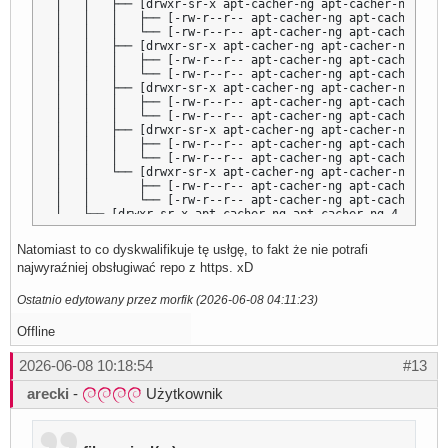
│   │   ├── [drwxr-sr-x apt-cacher-ng apt-cacher-ng 4.0K
│   │   │   ├── [-rw-r--r-- apt-cacher-ng apt-cacher-ng 
│   │   │   └── [-rw-r--r-- apt-cacher-ng apt-cacher-ng 
│   │   ├── [drwxr-sr-x apt-cacher-ng apt-cacher-ng 4.0K
│   │   │   ├── [-rw-r--r-- apt-cacher-ng apt-cacher-ng 
│   │   │   └── [-rw-r--r-- apt-cacher-ng apt-cacher-ng 
│   │   ├── [drwxr-sr-x apt-cacher-ng apt-cacher-ng 4.0K
│   │   │   ├── [-rw-r--r-- apt-cacher-ng apt-cacher-ng 
│   │   │   └── [-rw-r--r-- apt-cacher-ng apt-cacher-ng 
│   │   ├── [drwxr-sr-x apt-cacher-ng apt-cacher-ng 4.0K
│   │   │   ├── [-rw-r--r-- apt-cacher-ng apt-cacher-ng 
│   │   │   └── [-rw-r--r-- apt-cacher-ng apt-cacher-ng 
│   │   └── [drwxr-sr-x apt-cacher-ng apt-cacher-ng 4.0K
│   │       ├── [-rw-r--r-- apt-cacher-ng apt-cacher-ng 
│   │       └── [-rw-r--r-- apt-cacher-ng apt-cacher-ng 
│   └── [drwxr-sr-x apt-cacher-ng apt-cacher-ng 4.0K Jun
│       └── [drwxr-sr-x apt-cacher-ng apt-cacher-ng 4.0K
│           ├── [drwxr-sr-x apt-cacher-ng apt-cacher-ng 
Natomiast to co dyskwalifikuje tę usłgę, to fakt że nie potrafi
│           │   └── [drwxr-sr-x apt-cacher-ng apt-cacher
najwyraźniej obsługiwać repo z https. xD
│           │       ├── [-rw-r--r-- apt-cacher-ng apt-ca
│           │       └── [-rw-r--r-- apt-cacher-ng apt-ca
│           ├── [drwxr-sr-x apt-cacher-ng apt-cacher-ng 
Ostatnio edytowany przez morfik (2026-06-08 04:11:23)
│           │   ├── [drwxr-sr-x apt-cacher-ng apt-cacher
│           │   │   ├── [-rw-r--r-- apt-cacher-ng apt-ca
Offline
│           │   │   └── [-rw-r--r-- apt-cacher-ng apt-ca
│           │   ├── [drwxr-sr-x apt-cacher-ng apt-cacher
2026-06-08 10:18:54
#13
│           │   │   ├── [-rw-r--r-- apt-cacher-ng apt-ca
│           │   │   └── [-rw-r--r-- apt-cacher-ng apt-ca
arecki
-
Użytkownik
│           │   └── [drwxr-sr-x apt-cacher-ng apt-cacher
│           │       ├── [-rw-r--r-- apt-cacher-ng apt-ca
│           │       └── [-rw-r--r-- apt-cacher-ng apt-ca
│           └── [drwxr-sr-x apt-cacher-ng apt-cacher-ng 