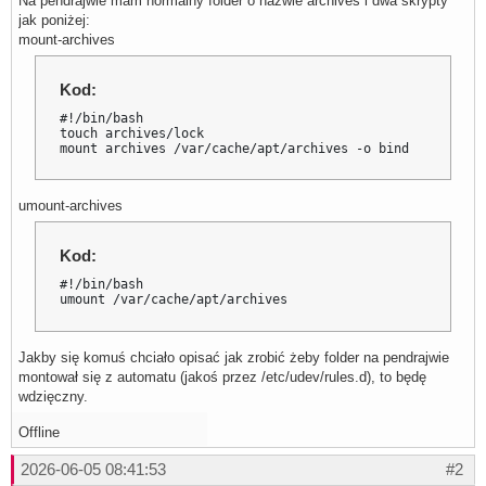
Na pendrajwie mam normalny folder o nazwie archives i dwa skrypty
jak poniżej:
mount-archives
Kod:
#!/bin/bash

touch archives/lock

mount archives /var/cache/apt/archives -o bind
umount-archives
Kod:
#!/bin/bash

umount /var/cache/apt/archives
Jakby się komuś chciało opisać jak zrobić żeby folder na pendrajwie
montował się z automatu (jakoś przez /etc/udev/rules.d), to będę
wdzięczny.
Offline
2026-06-05 08:41:53
#2