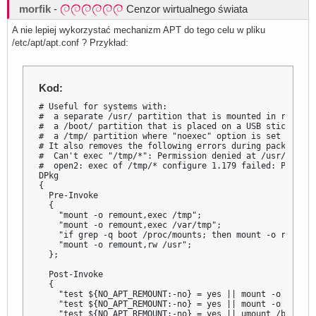
morfik
-
Cenzor wirtualnego świata
A nie lepiej wykorzystać mechanizm APT do tego celu w pliku
/etc/apt/apt.conf ? Przykład:
Kod:
# Useful for systems with:

#  a separate /usr/ partition that is mounted in read onl
#  a /boot/ partition that is placed on a USB stick

#  a /tmp/ partition where "noexec" option is set

# It also removes the following errors during package in
#  Can't exec "/tmp/*": Permission denied at /usr/share/
#  open2: exec of /tmp/* configure 1.179 failed: Permiss
DPkg

{

  Pre-Invoke

  {

    "mount -o remount,exec /tmp";

    "mount -o remount,exec /var/tmp";

    "if grep -q boot /proc/mounts; then mount -o remount
    "mount -o remount,rw /usr";

  };

  Post-Invoke

  {

    "test ${NO_APT_REMOUNT:-no} = yes || mount -o remoun
    "test ${NO_APT_REMOUNT:-no} = yes || mount -o remoun
    "test ${NO_APT_REMOUNT:-no} = yes || umount /boot || 