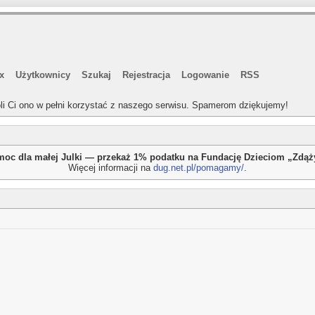
x
Użytkownicy
Szukaj
Rejestracja
Logowanie
RSS
li Ci ono w pełni korzystać z naszego serwisu. Spamerom dziękujemy!
oc dla małej Julki — przekaż 1% podatku na Fundację Dzieciom „Zdą
Więcej informacji na
dug.net.pl/pomagamy/
.