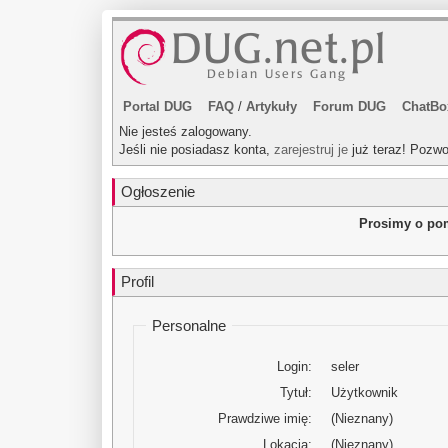
Portal DUG
FAQ
/
Artykuły
Forum DUG
ChatBo
Nie jesteś zalogowany.
Jeśli nie posiadasz konta,
zarejestruj je
już teraz! Pozwo
Ogłoszenie
Prosimy o pom
Profil
Personalne
Login:
seler
Tytuł:
Użytkownik
Prawdziwe imię:
(Nieznany)
Lokacja:
(Nieznany)