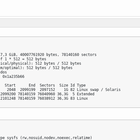
7,3 GiB, 40007761920 bytes, 78140160 sectors

f 1 * 512 = 512 bytes

ical/physical): 512 bytes / 512 bytes

m/optimal): 512 bytes / 512 bytes

dos

 0x1a235b66

  Start      End  Sectors  Size Id Type

   2048  2099199  2097152    1G 82 Linux swap / Solaris

2099200 78140159 76040960 36,3G  5 Extended

 2101248 78140159 76038912 36,3G 83 Linux
pe sysfs (rw,nosuid,nodev,noexec,relatime)
