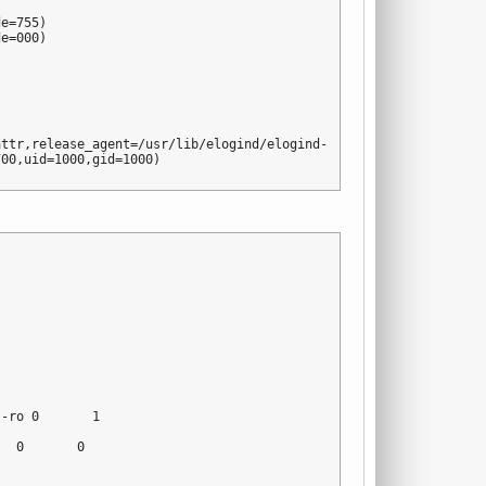
e=755)

e=000)



ttr,release_agent=/usr/lib/elogind/elogind-cgroups-agent,name=el
700,uid=1000,gid=1000)
-ro 0       1

  0       0
