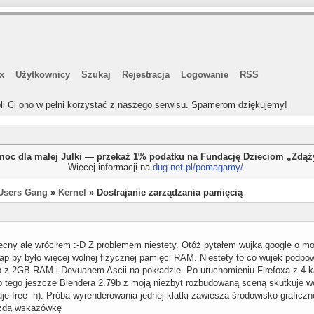
x
Użytkownicy
Szukaj
Rejestracja
Logowanie
RSS
li Ci ono w pełni korzystać z naszego serwisu. Spamerom dziękujemy!
oc dla małej Julki — przekaż 1% podatku na Fundację Dzieciom „Zdą
Więcej informacji na
dug.net.pl/pomagamy/
.
Users Gang
»
Kernel
» Dostrajanie zarządzania pamięcią
cny ale wróciłem :-D Z problemem niestety. Otóż pytałem wujka google o moż
p by było więcej wolnej fizycznej pamięci RAM. Niestety to co wujek podpowi
z 2GB RAM i Devuanem Ascii na pokładzie. Po uruchomieniu Firefoxa z 4 karta
o tego jeszcze Blendera 2.79b z moją niezbyt rozbudowaną sceną skutkuje 
je free -h). Próba wyrenderowania jednej klatki zawiesza środowisko grafic
żdą wskazówkę