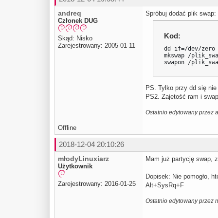
andreq
Spróbuj dodać plik swap:
Członek DUG
Kod:
Skąd: Nisko
Zarejestrowany: 2005-01-11
dd if=/dev/zero 
mkswap /plik_swa
swapon /plik_sw
PS. Tylko przy dd się nie
PS2. Zajętość ram i swap
Ostatnio edytowany przez 
Offline
2018-12-04 20:10:26
młodyLinuxiarz
Mam już partycję swap, z 
Użytkownik
Dopisek: Nie pomogło, ht
Zarejestrowany: 2016-01-25
Alt+SysRq+F
Ostatnio edytowany przez 