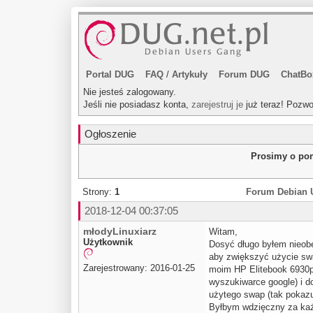
Portal DUG
FAQ
/
Artykuły
Forum DUG
ChatBo
Nie jesteś zalogowany.
Jeśli nie posiadasz konta,
zarejestruj je
już teraz! Pozwo
Ogłoszenie
Prosimy o pom
Strony:
1
Forum Debian 
2018-12-04 00:37:05
młodyLinuxiarz
Witam,
Użytkownik
Dosyć długo byłem nieobe
aby zwiększyć użycie swa
Zarejestrowany: 2016-01-25
moim HP Elitebook 6930p 
wyszukiwarce google) i d
użytego swap (tak pokazu
Byłbym wdzięczny za ka