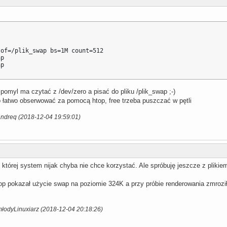
of=/plik_swap bs=1M count=512

p

ap
 pomyl ma czytać z /dev/zero a pisać do pliku /plik_swap ;-)
 łatwo obserwować za pomocą htop, free trzeba puszczać w pętli
andreq (2018-12-04 19:59:01)
której system nijak chyba nie chce korzystać. Ale spróbuję jeszcze z plikie
op pokazał użycie swap na poziomie 324K a przy próbie renderowania zmroził
młodyLinuxiarz (2018-12-04 20:18:26)