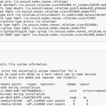
pe proc (rw,nosuid,nodev,noexec,relatime)

e devtmpfs (rw,nosuid,relatime,size=945580k,nr_inodes=236395,mod
ts type devpts (rw,nosuid,noexec,relatime,gid=5,mode=620,ptmxmod
pe tmpfs (rw,nosuid,noexec,relatime,size=191364k,mode=755)

ype ext4 (rw,relatime,errors=remount-ro,commit=600,data=ordered)
ck type tmpfs (rw,nosuid,nodev,noexec,relatime,size=5120k)

s/pstore type pstore (rw,relatime)

m type tmpfs (rw,nosuid,nodev,noexec,relatime,size=592440k)

/cgroup type tmpfs (rw,nosuid,nodev,noexec,mode=755)

fs/cgroup/elogind type cgroup (rw,nosuid,nodev,noexec,relatime,xa
ser/1000 type tmpfs (rw,nosuid,nodev,relatime,size=191360k,mode=
atic file system information.

 print the universally unique identifier for a

ay be used with UUID= as a more robust way to name devices

n if disks are added and removed. See fstab(5).

<mount point>   <type>  <options>       <dump>  <pass>

sda5 during installation

c2-4b64-9a67-99270e8d8433 /               ext4    errors=remount
ev/sda1 during installation

a4-48c9-bd95-c7a45783cdf6 none            swap    sw            
/media/cdrom0   udf,iso9660 user,noauto     0       0

 /media/cdrom1   udf,iso9660 user,noauto     0       0