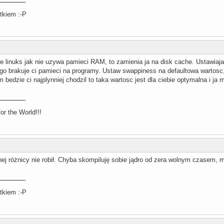
tkiem :-P
e linuks jak nie uzywa pamieci RAM, to zamienia ja na disk cache. Ustawia
atego brakuje ci pamieci na programy. Ustaw swappiness na defaultowa wartosc
bedzie ci najplynniej chodzil to taka wartosc jest dla ciebie optymalna i ja 
r the World!!!
ej różnicy nie robił. Chyba skompiluję sobie jądro od zera wolnym czasem, 
tkiem :-P