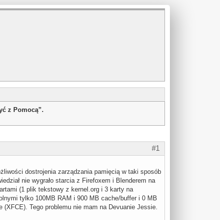
żyć z Pomocą”.
#1
liwości dostrojenia zarządzania pamięcią w taki sposób
edział nie wygrało starcia z Firefoxem i Blenderem na
mi (1 plik tekstowy z kernel.org i 3 karty na
wolnymi tylko 100MB RAM i 900 MB cache/buffer i 0 MB
zne (XFCE). Tego problemu nie mam na Devuanie Jessie.