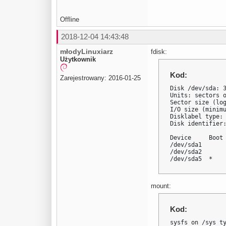
Offline
2018-12-04 14:43:48
młodyLinuxiarz
fdisk:
Użytkownik
Kod:
Zarejestrowany: 2016-01-25
Disk /dev/sda: 3
Units: sectors o
Sector size (log
I/O size (minimu
Disklabel type: 
Disk identifier:
Device     Boot 
/dev/sda1       
/dev/sda2       
/dev/sda5  *   
mount:
Kod:
sysfs on /sys ty