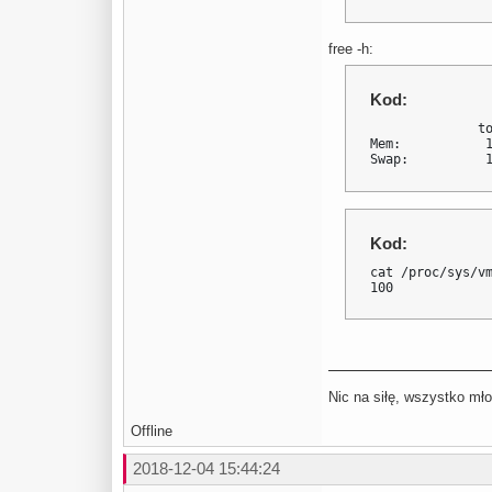
free -h:
Kod:
              to
Mem:           1
Swap:          
Kod:
cat /proc/sys/vm
100
Nic na siłę, wszystko mło
Offline
2018-12-04 15:44:24