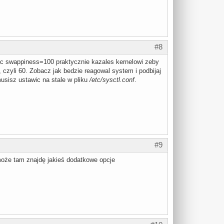
#8
jac swappiness=100 praktycznie kazales kernelowi zeby
, czyli 60. Zobacz jak bedzie reagowal system i podbijaj
musisz ustawic na stale w pliku
/etc/sysctl.conf
.
#9
może tam znajdę jakieś dodatkowe opcje