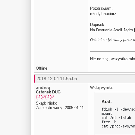
Pozdrawiam,
młodyLinuxiarz
Dopisek:
Na Devuanie Ascii Jądro j
Ostatnio edytowany przez 
Nic na siłę, wszystko mło
Offline
2018-12-04 11:55:05
andreq
Wklej wyniki:
Członek DUG
Kod:
Skąd: Nisko
Zarejestrowany: 2005-01-11
fdisk -l /dev/sd
mount

cat /etc/fstab

free -h

cat /proc/sys/v