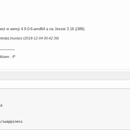
est w wersji 4.9.0-6-amd64 a na Jessie 3.16 (i386)
młodyLinuxiarz (2018-12-04 00:42:39)
tkiem :-P
a

m/swappiness