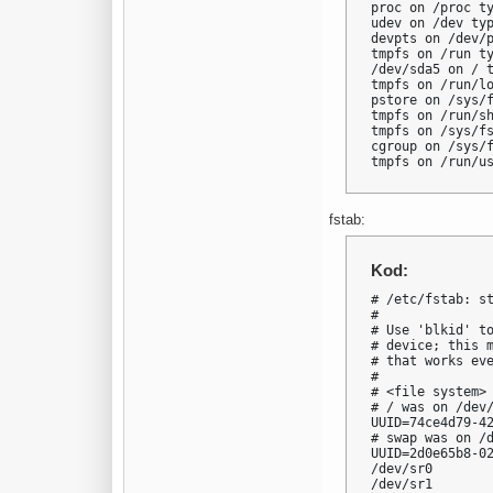
proc on /proc ty
udev on /dev typ
devpts on /dev/p
tmpfs on /run ty
/dev/sda5 on / t
tmpfs on /run/lo
pstore on /sys/f
tmpfs on /run/sh
tmpfs on /sys/fs
cgroup on /sys/
tmpfs on /run/u
fstab:
Kod:
# /etc/fstab: st
#

# Use 'blkid' to
# device; this m
# that works eve
#

# <file system> 
# / was on /dev/
UUID=74ce4d79-42
# swap was on /d
UUID=2d0e65b8-02
/dev/sr0        
/dev/sr1       