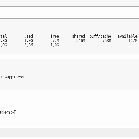
tal        used        free      shared  buff/cache   available

,8G        1,0G         77M        546M        763M        157M

1,0G        2,8M        1,0G
/swappiness

tkiem :-P