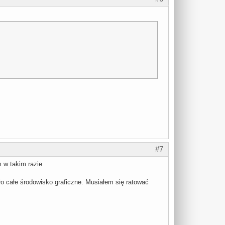
#7
m w takim razie
o całe środowisko graficzne. Musiałem się ratować