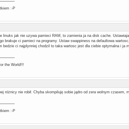
tkiem :-P
e linuks jak nie uzywa pamieci RAM, to zamienia ja na disk cache. Ustawia
atego brakuje ci pamieci na programy. Ustaw swappiness na defaultowa wartosc
bedzie ci najplynniej chodzil to taka wartosc jest dla ciebie optymalna i ja 
r the World!!!
ej różnicy nie robił. Chyba skompiluję sobie jądro od zera wolnym czasem, 
tkiem :-P