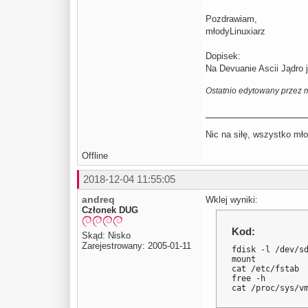
Pozdrawiam,
młodyLinuxiarz
Dopisek:
Na Devuanie Ascii Jądro j
Ostatnio edytowany przez 
Nic na siłę, wszystko mło
Offline
2018-12-04 11:55:05
andreq
Wklej wyniki:
Członek DUG
Kod:
Skąd: Nisko
Zarejestrowany: 2005-01-11
fdisk -l /dev/sd
mount

cat /etc/fstab

free -h

cat /proc/sys/v