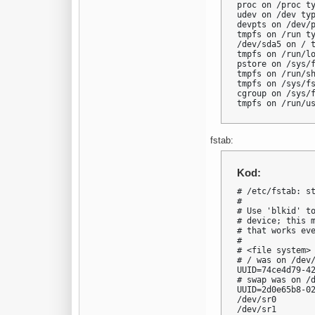
proc on /proc ty
udev on /dev typ
devpts on /dev/p
tmpfs on /run ty
/dev/sda5 on / t
tmpfs on /run/lo
pstore on /sys/f
tmpfs on /run/sh
tmpfs on /sys/fs
cgroup on /sys/
tmpfs on /run/u
fstab:
Kod:
# /etc/fstab: st
#

# Use 'blkid' to
# device; this m
# that works eve
#

# <file system> 
# / was on /dev/
UUID=74ce4d79-42
# swap was on /d
UUID=2d0e65b8-02
/dev/sr0        
/dev/sr1       