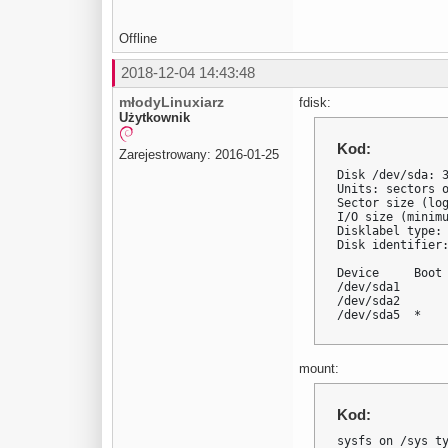
Offline
2018-12-04 14:43:48
młodyLinuxiarz
fdisk:
Użytkownik
Kod:
Zarejestrowany: 2016-01-25
Disk /dev/sda: 3
Units: sectors o
Sector size (log
I/O size (minimu
Disklabel type: 
Disk identifier:
Device     Boot 
/dev/sda1       
/dev/sda2       
/dev/sda5  *   
mount:
Kod:
sysfs on /sys ty