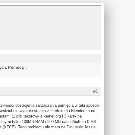
żyć z Pomocą”.
#1
liwości dostrojenia zarządzania pamięcią w taki sposób
edział nie wygrało starcia z Firefoxem i Blenderem na
mi (1 plik tekstowy z kernel.org i 3 karty na
wolnymi tylko 100MB RAM i 900 MB cache/buffer i 0 MB
zne (XFCE). Tego problemu nie mam na Devuanie Jessie.