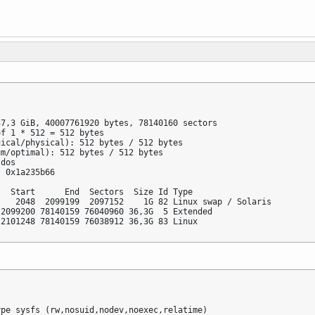
7,3 GiB, 40007761920 bytes, 78140160 sectors

f 1 * 512 = 512 bytes

ical/physical): 512 bytes / 512 bytes

m/optimal): 512 bytes / 512 bytes

dos

 0x1a235b66

  Start      End  Sectors  Size Id Type

   2048  2099199  2097152    1G 82 Linux swap / Solaris

2099200 78140159 76040960 36,3G  5 Extended

 2101248 78140159 76038912 36,3G 83 Linux
pe sysfs (rw,nosuid,nodev,noexec,relatime)
