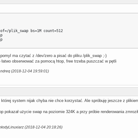
of=/plik_swap bs=1M count=512

p

ap
 pomyl ma czytać z /dev/zero a pisać do pliku /plik_swap ;-)
 łatwo obserwować za pomocą htop, free trzeba puszczać w pętli
andreq (2018-12-04 19:59:01)
której system nijak chyba nie chce korzystać. Ale spróbuję jeszcze z plikie
op pokazał użycie swap na poziomie 324K a przy próbie renderowania zmroził
młodyLinuxiarz (2018-12-04 20:18:26)