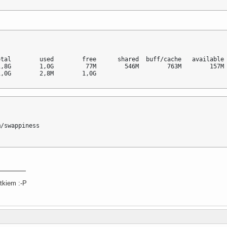
tal        used        free      shared  buff/cache   available

,8G        1,0G         77M        546M        763M        157M

1,0G        2,8M        1,0G
/swappiness

tkiem :-P