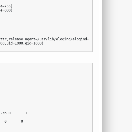
e=755)

e=000)



ttr,release_agent=/usr/lib/elogind/elogind-cgroups-agent,name=el
700,uid=1000,gid=1000)
-ro 0       1

  0       0
