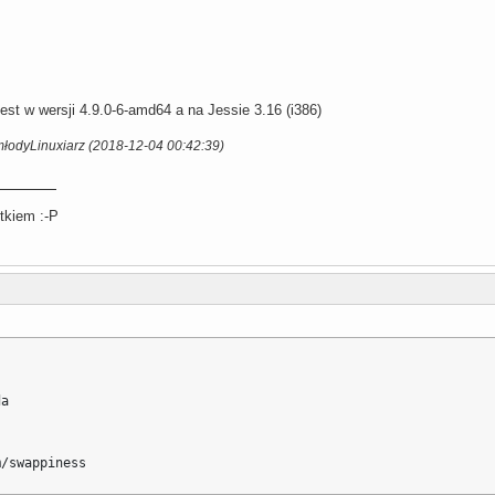
est w wersji 4.9.0-6-amd64 a na Jessie 3.16 (i386)
młodyLinuxiarz (2018-12-04 00:42:39)
tkiem :-P
a

m/swappiness