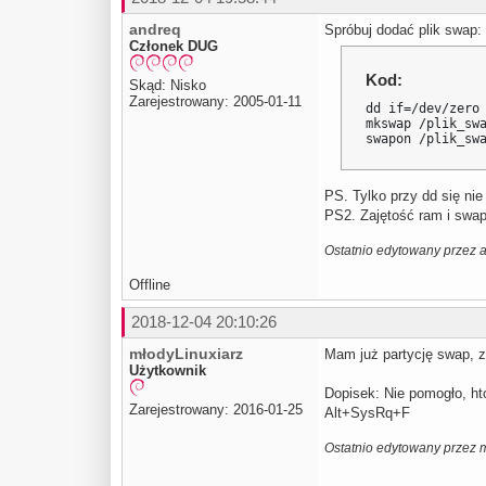
andreq
Spróbuj dodać plik swap:
Członek DUG
Kod:
Skąd: Nisko
Zarejestrowany: 2005-01-11
dd if=/dev/zero 
mkswap /plik_swa
swapon /plik_sw
PS. Tylko przy dd się nie
PS2. Zajętość ram i swap
Ostatnio edytowany przez 
Offline
2018-12-04 20:10:26
młodyLinuxiarz
Mam już partycję swap, z 
Użytkownik
Dopisek: Nie pomogło, ht
Zarejestrowany: 2016-01-25
Alt+SysRq+F
Ostatnio edytowany przez 