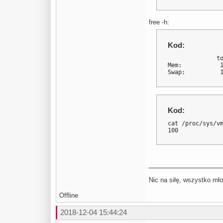
free -h:
Kod:
              to
Mem:           1
Swap:          
Kod:
cat /proc/sys/vm
100
Nic na siłę, wszystko mło
Offline
2018-12-04 15:44:24