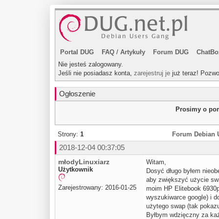
Portal DUG
FAQ
/
Artykuły
Forum DUG
ChatBo
Nie jesteś zalogowany.
Jeśli nie posiadasz konta,
zarejestruj je
już teraz! Pozwo
Ogłoszenie
Prosimy o pom
Strony:
1
Forum Debian 
2018-12-04 00:37:05
młodyLinuxiarz
Witam,
Użytkownik
Dosyć długo byłem nieobe
aby zwiększyć użycie swa
Zarejestrowany: 2016-01-25
moim HP Elitebook 6930p 
wyszukiwarce google) i d
użytego swap (tak pokazu
Byłbym wdzięczny za ka