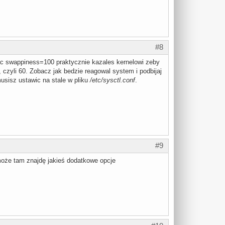
#8
jac swappiness=100 praktycznie kazales kernelowi zeby
, czyli 60. Zobacz jak bedzie reagowal system i podbijaj
musisz ustawic na stale w pliku
/etc/sysctl.conf
.
#9
może tam znajdę jakieś dodatkowe opcje