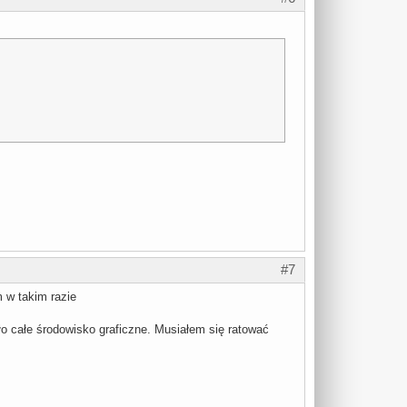
#7
m w takim razie
o całe środowisko graficzne. Musiałem się ratować