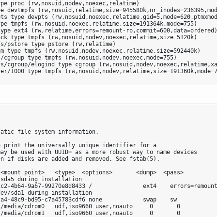
pe proc (rw,nosuid,nodev,noexec,relatime)

e devtmpfs (rw,nosuid,relatime,size=945580k,nr_inodes=236395,mod
ts type devpts (rw,nosuid,noexec,relatime,gid=5,mode=620,ptmxmod
pe tmpfs (rw,nosuid,noexec,relatime,size=191364k,mode=755)

ype ext4 (rw,relatime,errors=remount-ro,commit=600,data=ordered)
ck type tmpfs (rw,nosuid,nodev,noexec,relatime,size=5120k)

s/pstore type pstore (rw,relatime)

m type tmpfs (rw,nosuid,nodev,noexec,relatime,size=592440k)

/cgroup type tmpfs (rw,nosuid,nodev,noexec,mode=755)

fs/cgroup/elogind type cgroup (rw,nosuid,nodev,noexec,relatime,xa
ser/1000 type tmpfs (rw,nosuid,nodev,relatime,size=191360k,mode=
atic file system information.

 print the universally unique identifier for a

ay be used with UUID= as a more robust way to name devices

n if disks are added and removed. See fstab(5).

<mount point>   <type>  <options>       <dump>  <pass>

sda5 during installation

c2-4b64-9a67-99270e8d8433 /               ext4    errors=remount
ev/sda1 during installation

a4-48c9-bd95-c7a45783cdf6 none            swap    sw            
/media/cdrom0   udf,iso9660 user,noauto     0       0

 /media/cdrom1   udf,iso9660 user,noauto     0       0