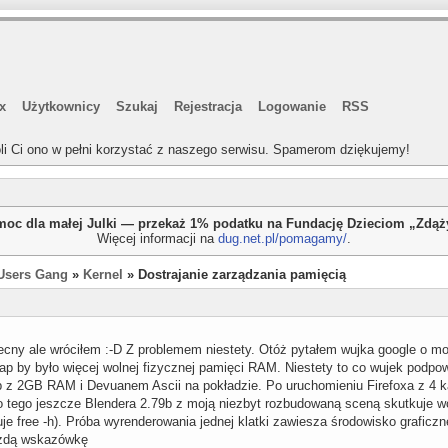
x
Użytkownicy
Szukaj
Rejestracja
Logowanie
RSS
li Ci ono w pełni korzystać z naszego serwisu. Spamerom dziękujemy!
oc dla małej Julki — przekaż 1% podatku na Fundację Dzieciom „Zdą
Więcej informacji na
dug.net.pl/pomagamy/
.
Users Gang
»
Kernel
» Dostrajanie zarządzania pamięcią
cny ale wróciłem :-D Z problemem niestety. Otóż pytałem wujka google o moż
p by było więcej wolnej fizycznej pamięci RAM. Niestety to co wujek podpowi
z 2GB RAM i Devuanem Ascii na pokładzie. Po uruchomieniu Firefoxa z 4 karta
o tego jeszcze Blendera 2.79b z moją niezbyt rozbudowaną sceną skutkuje 
je free -h). Próba wyrenderowania jednej klatki zawiesza środowisko grafic
żdą wskazówkę