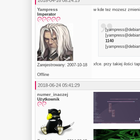
2018-04-16 08:24:19
Yampress
w kde tez mozesz zmienia
Imperator
[yampress@debian 
[yampress@debian ~
1140
[yampress@debian 
xfce. przy takiej ilości ta
Zarejestrowany: 2007-10-18
Offline
2018-06-24 05:41:29
numer_inaczej
Użytkownik