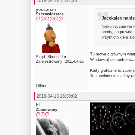
2018-04-13 14:41:36
yossarian
Szczawiożerca
Jacekalex napisa
Niekoniecznie we 
obroty, co prawda 
przymiotnikiem al
Tu mowa o głównym wiatr
Skąd: Shangri-La
Windowsa) do kontrolowan
Zarejestrowany: 2011-04-25
Karty graficzne to zupełn
To zupełnie niezależny (
Offline
2018-04-13 16:30:02
hi
Zbanowany