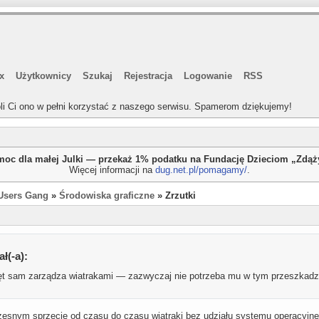
x
Użytkownicy
Szukaj
Rejestracja
Logowanie
RSS
li Ci ono w pełni korzystać z naszego serwisu. Spamerom dziękujemy!
oc dla małej Julki — przekaż 1% podatku na Fundację Dzieciom „Zdą
Więcej informacji na
dug.net.pl/pomagamy/
.
Users Gang
»
Środowiska graficzne
» Zrzutki
ł(-a):
t sam zarządza wiatrakami — zazwyczaj nie potrzeba mu w tym przeszkadz
zesnym sprzęcie od czasu do czasu wiatraki bez udziału systemu operacyjn