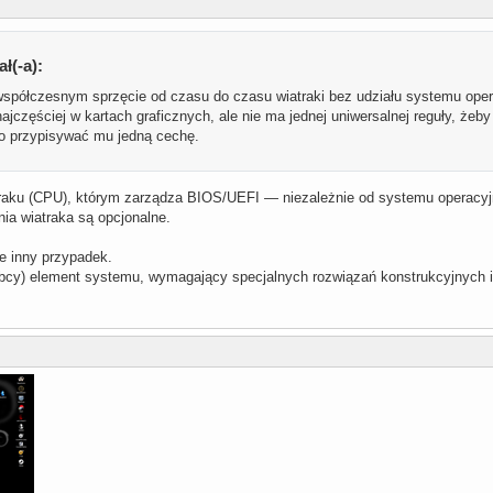
ł(-a):
współczesnym sprzęcie od czasu do czasu wiatraki bez udziału systemu op
najczęściej w kartach graficznych, ale nie ma jednej uniwersalnej reguły, ż
bo przypisywać mu jedną cechę.
aku (CPU), którym zarządza BIOS/UEFI — niezależnie od systemu operacyjn
ia wiatraka są opcjonalne.
ie inny przypadek.
obcy) element systemu, wymagający specjalnych rozwiązań konstrukcyjnych 