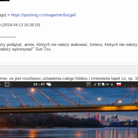
ego) >
https://postimg.cc/image/mlc6ozgel/
i (2018-04-13 16:38:10)
leży podążać, armie, których nie należy atakować, fortece, których nie należy 
e należy wykonywać" Sun Tzu
umer, ze jest mozliwosc ustawienia calego folderu i zmieniania tapet co, np.