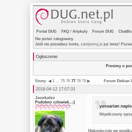
Portal DUG
FAQ
/
Artykuły
Forum DUG
ChatBo
Nie jesteś zalogowany.
Jeśli nie posiadasz konta,
zarejestruj je
już teraz! Pozwo
Ogłoszenie
Prosimy o pom
Strony:
◀
1
…
75
76
77
78
79
▶
Forum Debian 
2018-04-12 17:07:33
Jacekalex
Podobno człowiek...;)
yossarian napisa
Współczesny sprzę
Niekoniecznie we współc