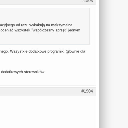
#1903
eracyjnego od razu wskakują na maksymalne
eby oceniać wszystek "współczesny sprzęt" jednym
ego. Wszystkie dodatkowe programiki (głownie dla
i dodatkowych sterowników.
#1904