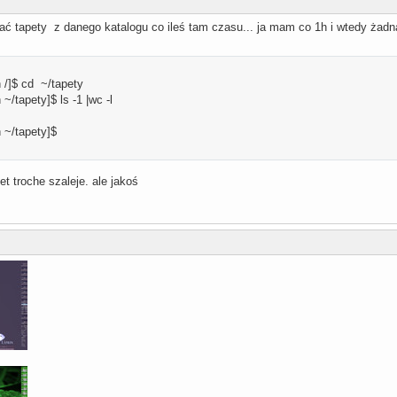
ć tapety z danego katalogu co ileś tam czasu... ja mam co 1h i wtedy żadna 
/]$ cd ~/tapety
/tapety]$ ls -1 |wc -l
~/tapety]$
pet troche szaleje. ale jakoś