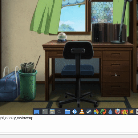
ght,conky,xwinwrap