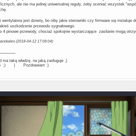
aficznych, ale nie ma jednej uniwersalnej reguły, żeby oceniać wszystek "ws
chę.
 wentylatora jest dziwny, bo niby jakie sterowniki czy firmware się instaluje 
jakieś uszkodzenie przewodu sygnałowego.
to 4 pinowe przewody, chociaż spokojnie wystarczające zasilanie mogą otr
Jacekalex (2018-04-12 17:09:04)
 ma taką władzę, na jaką zasługuje ;)
llum ;) | Pozdrawiam :)