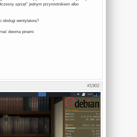
półczesny sprzęt" jednym przymiotnikiem albo
do obsługi wentylatora?
zymać dwoma pinami.
#1902