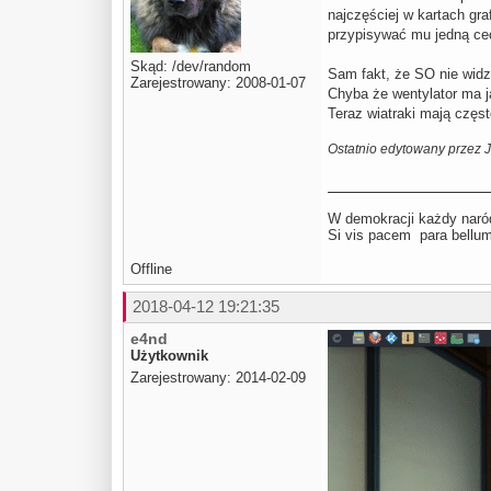
najczęściej w kartach gr
przypisywać mu jedną ce
Skąd: /dev/random
Sam fakt, że SO nie widzi
Zarejestrowany: 2008-01-07
Chyba że wentylator ma 
Teraz wiatraki mają częs
Ostatnio edytowany przez 
W demokracji każdy naród
Si vis pacem para be
Offline
2018-04-12 19:21:35
e4nd
Użytkownik
Zarejestrowany: 2014-02-09