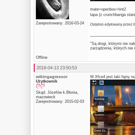
mate+openbox+tint2
tapa (z crunchbanga star
Zarejestrowany: 2016-03-24
Ostatnio edytowany przez h
"Są drogi, którymi nie na
zarządzenia, których ni
Offline
2018-04-13 23:50:53
wikingagressor
W Xfce4 jest taki fajny n
Użytkownik
Skąd: Józefów k.Błonia,
mazowieck
Zarejestrowany: 2015-02-03