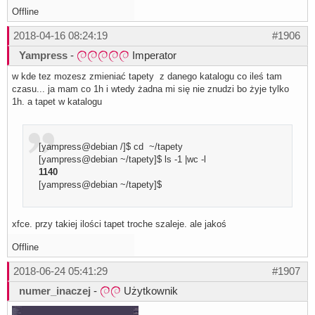
Offline
2018-04-16 08:24:19
#1906
Yampress
-
Imperator
w kde tez mozesz zmieniać tapety z danego katalogu co ileś tam
czasu... ja mam co 1h i wtedy żadna mi się nie znudzi bo żyje tylko
1h. a tapet w katalogu
[yampress@debian /]$ cd ~/tapety
[yampress@debian ~/tapety]$ ls -1 |wc -l
1140
[yampress@debian ~/tapety]$
xfce. przy takiej ilości tapet troche szaleje. ale jakoś
Offline
2018-06-24 05:41:29
#1907
numer_inaczej
-
Użytkownik