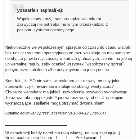
yossarian napisał(-a):
Współczesny sprzęt sam zarządza wiatrakami —
zazwyczaj nie potrzeba mu w tym przeszkadzać z
poziomu systemu operacyjnego.
Niekoniecznie we współczesnym sprzęcie od czasu do czasu wiatraki
bez udziału systemu operacyjnego od razu wskakują na maksymalne
obroty, co prawda najczęściej w kartach graficznych, ale nie ma jednej
uniwersalnej reguły, żeby oceniać wszystek "współczesny sprzęt"
jednym przymiotnikiem albo przypisywać mu jedną cechę.
Sam fakt, że SO nie widzi wentylatora jest dziwny, bo niby jakie
sterowniki czy firmware się instaluje do obsługi wentylatora?
Chyba że wentylator ma jakieś uszkodzenie przewodu sygnałowego.
Teraz wiatraki mają często 4 pinowe przewody, chociaż spokojnie
wystarczające zasilanie mogą otrzymać dwoma pinami.
Ostatnio edytowany przez Jacekalex (2018-04-12 17:09:04)
W demokracji każdy naród ma taką władzę, na jaką zasługuje ;)
Si vis pacem para bellum ;) | Pozdrawiam :)