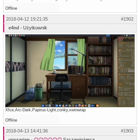
Offline
2018-04-12 19:21:35
#1902
e4nd
- Użytkownik
Xfce,Arc-Dark,Papirus-Light,conky,xwinwrap
Offline
2018-04-13 14:41:36
#1903
yossarian
-
Szczawiożerca