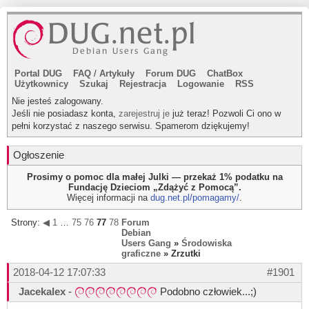
Portal DUG
FAQ
/
Artykuły
Forum DUG
ChatBox
Użytkownicy
Szukaj
Rejestracja
Logowanie
RSS
Nie jesteś zalogowany.
Jeśli nie posiadasz konta,
zarejestruj je
już teraz! Pozwoli Ci ono w
pełni korzystać z naszego serwisu. Spamerom dziękujemy!
Ogłoszenie
Prosimy o pomoc dla małej Julki — przekaż 1% podatku na
Fundację Dzieciom „Zdążyć z Pomocą”.
Więcej informacji na
dug.net.pl/pomagamy/
.
Strony:
◀
1
…
75
76
77
78
79
Forum
▶
Debian
Users Gang
»
Środowiska
graficzne
» Zrzutki
2018-04-12 17:07:33
#1901
Jacekalex
-
Podobno człowiek...;)