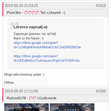
2019-05-29 21:53:25
#1919
Piotr3ks
-
Też człowiek :-)
Lorenzo napisał(-a):
Zapostuje (pierwsz raz od lat)
Back to the future :-)
https://drive.google.com/open?
id=1s34hpKKAonoH5k6aK1UuC3nKjW32MZdo
https://drive.google.com/open?
id=1EEdWd1v1TuXUiauenJFqwTdiYPdSPz4s
Mega oldschoolowy pulpit :)
Offline
2019-09-25 17:11:00
#1920
Rafcio6179
-
Użytkownik