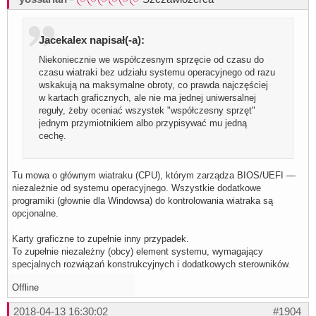
Jacekalex napisał(-a):
Niekoniecznie we współczesnym sprzęcie od czasu do
czasu wiatraki bez udziału systemu operacyjnego od razu
wskakują na maksymalne obroty, co prawda najczęściej
w kartach graficznych, ale nie ma jednej uniwersalnej
reguły, żeby oceniać wszystek "współczesny sprzęt"
jednym przymiotnikiem albo przypisywać mu jedną
cechę.
Tu mowa o głównym wiatraku (CPU), którym zarządza BIOS/UEFI —
niezależnie od systemu operacyjnego. Wszystkie dodatkowe
programiki (głownie dla Windowsa) do kontrolowania wiatraka są
opcjonalne.
Karty graficzne to zupełnie inny przypadek.
To zupełnie niezależny (obcy) element systemu, wymagający
specjalnych rozwiązań konstrukcyjnych i dodatkowych sterowników.
Offline
2018-04-13 16:30:02
#1904