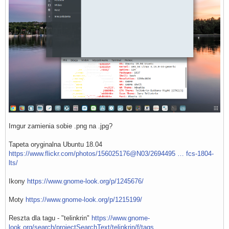
Imgur zamienia sobie .png na .jpg?
Tapeta oryginalna Ubuntu 18.04
https://www.flickr.com/photos/156025176@N03/2694495 … fcs-1804-
lts/
Ikony
https://www.gnome-look.org/p/1245676/
Moty
https://www.gnome-look.org/p/1215199/
Reszta dla tagu - "telinkrin"
https://www.gnome-
look.org/search/projectSearchText/telinkrin/f/tags