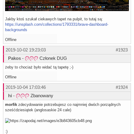
Jakby ktoś szukał ciekawych tapet na pulpit, to tutaj są:
https://unsplash.com/collections/1793331/brave-dashboard-
backgrounds
Offline
2019-10-02 19:23:03
#1923
Pakos
-
Członek DUG
żeby to chociaż było widać tą tapetę ;-)
Offline
2019-10-04 17:03:46
#1924
hi
-
Zbanowany
morfik
zdecydowanie potrzebujesz co najmniej dwóch porządnych
sześćdziesiątek (anglosaskie 24 cale)
:)