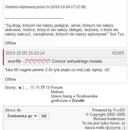
Ostatnio edytowany przez hi (2019-10-04 17:12:38)
"Są drogi, którymi nie należy podążać, armie, których nie należy
atakować, fortece, których nie należy oblegać, terytoria, o które nie
należy walczyć, zarządzenia, których nie należy wykonywać" Sun Tzu
Offline
2019-10-05 15:10:14
#1925
morfik
-
Cenzor wirtualnego świata
Taka 60 ciągnie pewnie 2-3x tyle prądu co mój cały laptop. xD
Offline
Strony:
◀
1
…
75
76
77
78
79
Forum
▶
Debian
Users Gang
»
Środowiska
graficzne
» Zrzutki
Skocz do
Powered by
PunBB
© Copyright 2002–2005
Rickard Andersson
To nie jest tylko forum, to
nasza mała ojczyzna ;-)