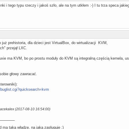
inki i tego typu rzeczy i jakoś szło, ale na tym utkłem :-) I tu trza speca jakie
uż prehistoria, dla dzieci jest VirtualBox, do wirtualizacji KVM,
ach" przejął LXC.
nuxie ma KVM, bo po prostu moduły do KVM są integralną częścią kernela, 
sobie głowy zawracać.
erowniki):
rg/buglist.cgi?quicksearch=kvm
Jacekalex (2017-08-10 16:54:00)
 ma taką władzę, na jaką zasługuje ;)