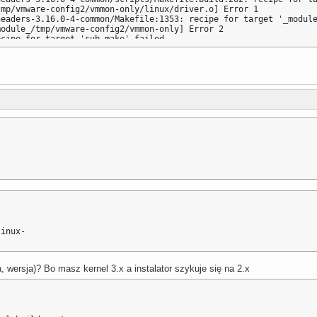
mp/vmware-config2/vmmon-only/linux/driver.o] Error 1

headers-3.16.0-4-common/Makefile:1353: recipe for target '_module
odule_/tmp/vmware-config2/vmmon-only] Error 2

cipe for target 'sub-make' failed

b-make] Error 2

pe for target 'all' failed

l] Error 2

 directory '/usr/src/linux-headers-3.16.0-4-amd64'

cipe for target 'vmmon.ko' failed

.ko] Error 2

rectory '/tmp/vmware-config2/vmmon-only'

the vmmon module.

tion on how to troubleshoot module-related problems, please

te at "http://www.vmware.com/go/unsup-linux-products" and

re.com/go/unsup-linux-tools".

ed.
linux-
a, wersja)? Bo masz kernel 3.x a instalator szykuje się na 2.x