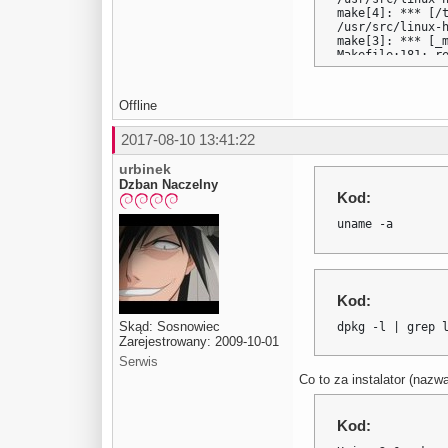
make[4]: *** [/t
/usr/src/linux-
make[3]: *** [_m
Makefile:181: re
make[2]: *** [su
Makefile:8: reci
make[1]: *** [al
Offline
make[1]: Leaving
Makefile:101: re
2017-08-10 13:41:22
make: *** [vmmon
make: Leaving di
Unable to build 
urbinek
Dzban Naczelny
For more informa
Kod:
visit our Web si
"http://www.vmwa
uname -a
Execution abort
Kod:
Skąd: Sosnowiec
dpkg -l | grep 
Zarejestrowany: 2009-10-01
Serwis
Co to za instalator (nazw
Kod: