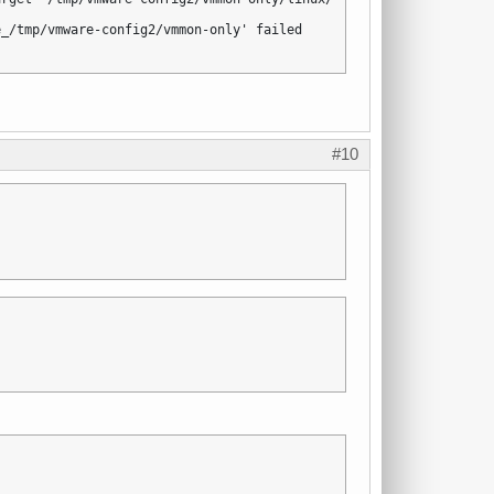
_/tmp/vmware-config2/vmmon-only' failed

#10