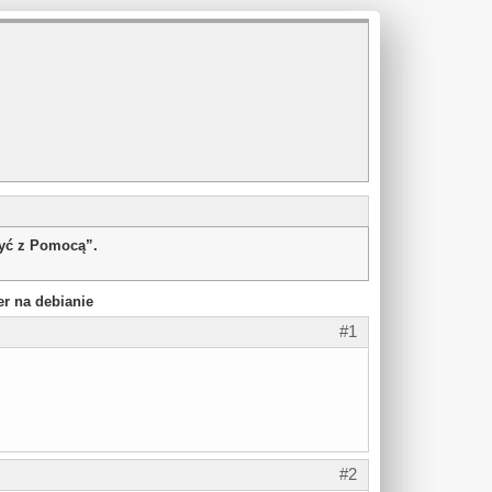
żyć z Pomocą”.
er na debianie
#1
#2