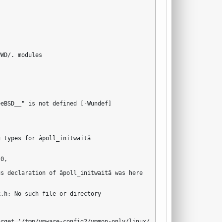
WD/. modules



eBSD__" is not defined [-Wundef]

 types for âpoll_initwaitâ

0,

s declaration of âpoll_initwaitâ was here

.h: No such file or directory

rget '/tmp/vmware-config2/vmmon-only/linux/driver.o' failed
