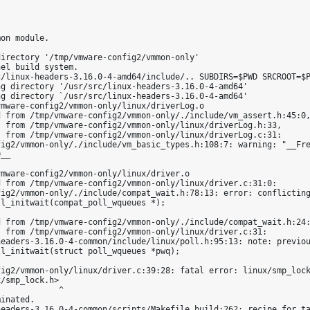
on module.

irectory '/tmp/vmware-config2/vmmon-only'

el build system.

/linux-headers-3.16.0-4-amd64/include/.. SUBDIRS=$PWD SRCROOT=$P
g directory '/usr/src/linux-headers-3.16.0-4-amd64'

g directory `/usr/src/linux-headers-3.16.0-4-amd64'

mware-config2/vmmon-only/linux/driverLog.o

 from /tmp/vmware-config2/vmmon-only/./include/vm_assert.h:45:0,
 from /tmp/vmware-config2/vmmon-only/linux/driverLog.h:33,

 from /tmp/vmware-config2/vmmon-only/linux/driverLog.c:31:

fig2/vmmon-only/./include/vm_basic_types.h:108:7: warning: "__Fre
__

mware-config2/vmmon-only/linux/driver.o

 from /tmp/vmware-config2/vmmon-only/linux/driver.c:31:0:

fig2/vmmon-only/./include/compat_wait.h:78:13: error: conflicting
l_initwait(compat_poll_wqueues *);

 from /tmp/vmware-config2/vmmon-only/./include/compat_wait.h:24:
 from /tmp/vmware-config2/vmmon-only/linux/driver.c:31:

headers-3.16.0-4-common/include/linux/poll.h:95:13: note: previou
l_initwait(struct poll_wqueues *pwq);

fig2/vmmon-only/linux/driver.c:39:28: fatal error: linux/smp_lock
/smp_lock.h>

            ^

inated.

headers-3.16.0-4-common/scripts/Makefile.build:262: recipe for ta