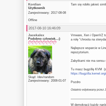
Kordian
Tam się robiło jakieś siml
Użytkownik
Zarejestrowany: 2017-08-08
Offline
2017-08-10 16:46:09
Jacekalex
Vmware, Xen i OpenVZ to j
Podobno człowiek...;)
a rolę "chroota na steryd
Najlepsze wsparcie w Li
repozytorium.
Zabytkami nie ma sensu 
Tu masz bugzillę KVM (st
https://bugzilla.kernel.o
Skąd: /dev/random
Zarejestrowany: 2008-01-07
Pozdro
Ostatnio edytowany przez 
W demokracji każdy naród