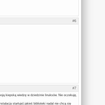
#6
#7
oją kiepską wiedzę w dziedzinie linuksów. Nie oczekuję,
talacja startuje) jakieś biblioteki nadal nie chcą się