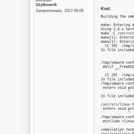
Kordian
Użytkownik
Kod:
Zarejestrowany: 2017-08-08
Building the vmm
make: Entering d
Using 2.6.x kern
make -C /usr/src
make[1]: Enterin
make[1]: Enterin
  CC [M]  /tmp/v
In file included
                
                
/tmp/vmware-con
 #elif __FreeBSD
       ^

  CC [M]  /tmp/v
In file included
/tmp/vmware-con
 extern void pol
             ^

In file included
                
/usr/src/linux-
 extern void pol
             ^

/tmp/vmware-con
 #include <linux
                
compilation term
/usr/src/linux-