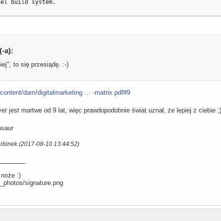
nel build system.
-a):
ej", to się przesiądę. :-)
ontent/dam/digitalmarketing … -matrix.pdf#9
 jest martwe od 9 lat, więc prawdopodobnie świat uznał, że lepiej z ciebie ;
nosaur
urbinek (2017-08-10 13:44:52)
 noże :)