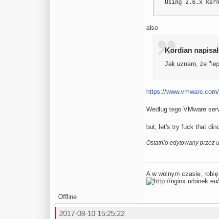
Using 2.6.x ker
also
Kordian napisał(
Jak uznam, że "lepi
https://www.vmware.com/c
Według tego VMware server
but, let's try fuck that di
Ostatnio edytowany przez 
A w wolnym czasie, robię
Offline
2017-08-10 15:25:22