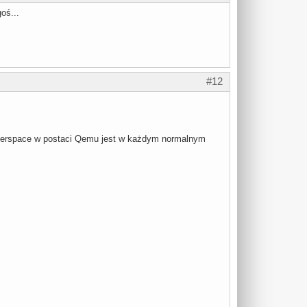
goś...
#12
userspace w postaci Qemu jest w każdym normalnym