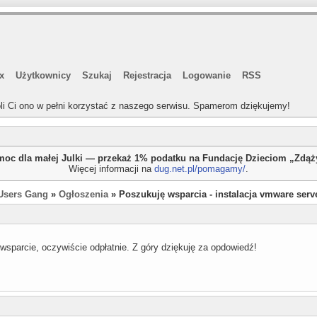
x
Użytkownicy
Szukaj
Rejestracja
Logowanie
RSS
li Ci ono w pełni korzystać z naszego serwisu. Spamerom dziękujemy!
oc dla małej Julki — przekaż 1% podatku na Fundację Dzieciom „Zdą
Więcej informacji na
dug.net.pl/pomagamy/
.
Users Gang
»
Ogłoszenia
» Poszukuję wsparcia - instalacja vmware serv
wsparcie, oczywiście odpłatnie. Z góry dziękuję za opdowiedź!