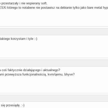
 przestarzały i nie wspierany soft.
SXi którego to notabene nie postawisz na debianie tylko jako bare metal hyp
takiego korzystam i tyle :-)
na coś faktycznie działającego i aktualnego?
ami przewyższa funkcjonalnością, kvm/qemu, bhyve?
 się przesiądę. :-)