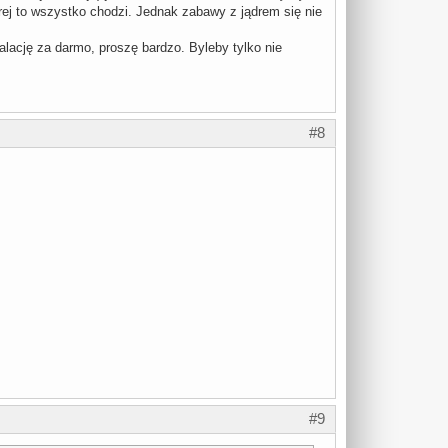
órej to wszystko chodzi. Jednak zabawy z jądrem się nie
talację za darmo, proszę bardzo. Byleby tylko nie
#8
#9