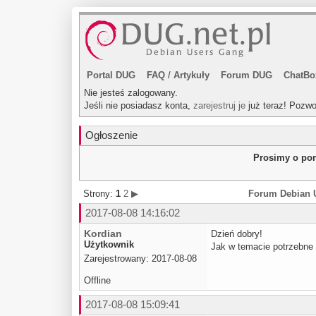
Portal DUG
FAQ
/
Artykuły
Forum DUG
ChatBo
Nie jesteś zalogowany.
Jeśli nie posiadasz konta,
zarejestruj je
już teraz! Pozwo
Ogłoszenie
Prosimy o pom
Strony:
1
2
▶
Forum Debian 
2017-08-08 14:16:02
Kordian
Dzień dobry!
Użytkownik
Jak w temacie potrzebne 
Zarejestrowany: 2017-08-08
Offline
2017-08-08 15:09:41