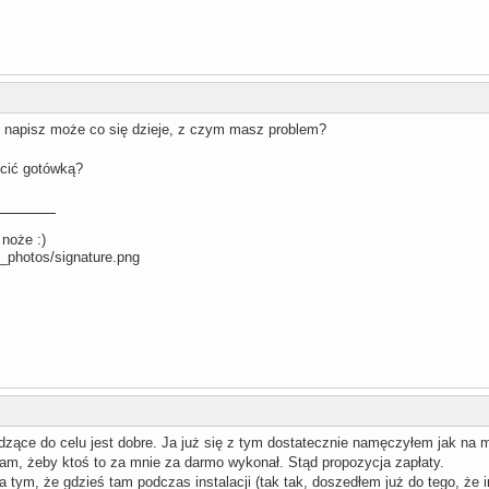
y napisz może co się dzieje, z czym masz problem?
ucić gotówką?
 noże :)
zące do celu jest dobre. Ja już się z tym dostatecznie namęczyłem jak na m
am, żeby ktoś to za mnie za darmo wykonał. Stąd propozycja zapłaty.
 tym, że gdzieś tam podczas instalacji (tak tak, doszedłem już do tego, że ins