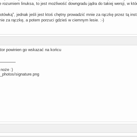
e rozumiem linuksa, to jest możliwość downgradu jądra do takiej wersji, w kt
otówką", jednak jeśli jest ktoś chętny prowadzić mnie za rączkę przez tą ins
mie za rączkę, a potem porzuci gdzieś w ciemnym lesie. :-)
alator powinien go wskazać na końcu
 noże :)