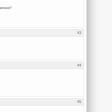
ervisor?
#3
#4
#5