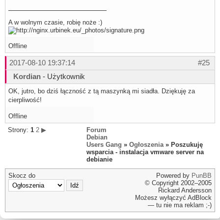
A w wolnym czasie, robię noże :)
Offline
2017-08-10 19:37:14
#25
Kordian
- Użytkownik
OK, jutro, bo dziś łączność z tą maszynką mi siadła. Dziękuję za
cierpliwość!
Offline
Strony:
1
2
▶
Forum
Debian
Users Gang
»
Ogłoszenia
» Poszukuję
wsparcia - instalacja vmware server na
debianie
Skocz do
Powered by
PunBB
© Copyright 2002–2005
Rickard Andersson
Możesz wyłączyć AdBlock
— tu nie ma reklam ;-)