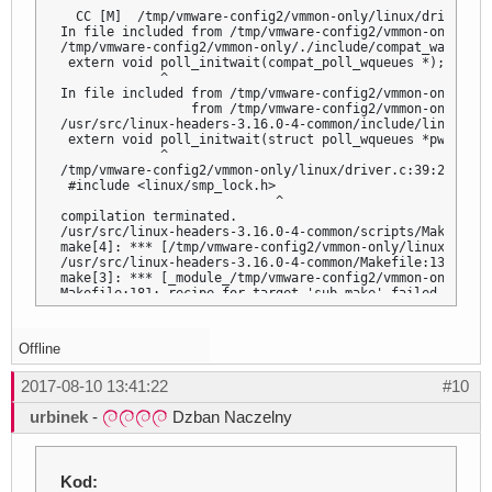
       ^

  CC [M]  /tmp/vmware-config2/vmmon-only/linux/driver.o

In file included from /tmp/vmware-config2/vmmon-only/lin
/tmp/vmware-config2/vmmon-only/./include/compat_wait.h:7
 extern void poll_initwait(compat_poll_wqueues *);

             ^

In file included from /tmp/vmware-config2/vmmon-only/./i
                 from /tmp/vmware-config2/vmmon-only/lin
/usr/src/linux-headers-3.16.0-4-common/include/linux/pol
 extern void poll_initwait(struct poll_wqueues *pwq);

             ^

/tmp/vmware-config2/vmmon-only/linux/driver.c:39:28: fat
 #include <linux/smp_lock.h>

                            ^

compilation terminated.

/usr/src/linux-headers-3.16.0-4-common/scripts/Makefile.
make[4]: *** [/tmp/vmware-config2/vmmon-only/linux/drive
/usr/src/linux-headers-3.16.0-4-common/Makefile:1353: re
make[3]: *** [_module_/tmp/vmware-config2/vmmon-only] Err
Makefile:181: recipe for target 'sub-make' failed

make[2]: *** [sub-make] Error 2

Makefile:8: recipe for target 'all' failed

make[1]: *** [all] Error 2

Offline
make[1]: Leaving directory '/usr/src/linux-headers-3.16.
Makefile:101: recipe for target 'vmmon.ko' failed

2017-08-10 13:41:22
#10
make: *** [vmmon.ko] Error 2

make: Leaving directory '/tmp/vmware-config2/vmmon-only'

urbinek
-
Dzban Naczelny
Unable to build the vmmon module.

For more information on how to troubleshoot module-relat
visit our Web site at "http://www.vmware.com/go/unsup-li
"http://www.vmware.com/go/unsup-linux-tools".

Kod: