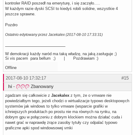
kontroler RAID poszedł na emeryturę, i się zaczęło.....
W każdym razie dyski SCSI to kiedyś robili solidne, wszystkie 4
jeszcze sprawne.
Pozdro
Ostatnio edytowany przez Jacekalex (2017-08-10 17:33:31)
W demokracji każdy naród ma taką władzę, na jaką zasługuje ;)
Si vis pacem para bellum ;) | Pozdrawiam :)
Offline
2017-08-10 17:32:17
#15
hi
-
Zbanowany
zgadzam się całkowicie z
Jacekalex
z tym, że o vmware nie
powiedziałbym tego, jeżeli chodzi o wirtualizacje typowo desktopowych
systemów jak windows to tylko vmware (wsparcie grafiki w
ichniejszych produktach po prostu nie ma równych na rynku, na
dobrym gpu w połączeniu z dobrym klockiem można działać cuda i
nawet grać w naprawdę żrące zasoby tytuły czy odpalać typowo
graficzne apki spod windowsowej vmki