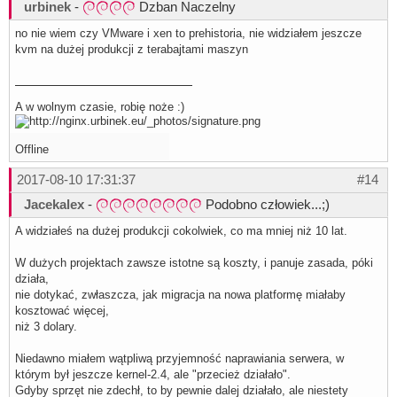
urbinek
-
Dzban Naczelny
no nie wiem czy VMware i xen to prehistoria, nie widziałem jeszcze
kvm na dużej produkcji z terabajtami maszyn
A w wolnym czasie, robię noże :)
Offline
2017-08-10 17:31:37
#14
Jacekalex
-
Podobno człowiek...;)
A widziałeś na dużej produkcji cokolwiek, co ma mniej niż 10 lat.
W dużych projektach zawsze istotne są koszty, i panuje zasada, póki
działa,
nie dotykać, zwłaszcza, jak migracja na nowa platformę miałaby
kosztować więcej,
niż 3 dolary.
Niedawno miałem wątpliwą przyjemność naprawiania serwera, w
którym był jeszcze kernel-2.4, ale "przecież działało".
Gdyby sprzęt nie zdechł, to by pewnie dalej działało, ale niestety