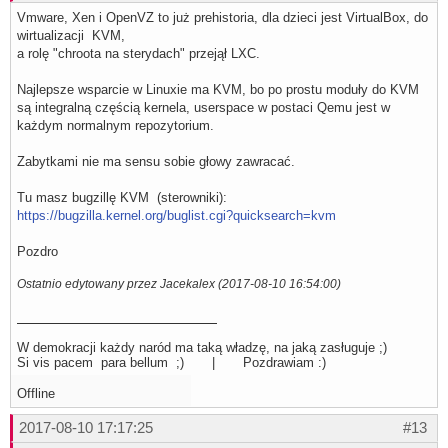
Vmware, Xen i OpenVZ to już prehistoria, dla dzieci jest VirtualBox, do
wirtualizacji KVM,
a rolę "chroota na sterydach" przejął LXC.
Najlepsze wsparcie w Linuxie ma KVM, bo po prostu moduły do KVM
są integralną częścią kernela, userspace w postaci Qemu jest w
każdym normalnym repozytorium.
Zabytkami nie ma sensu sobie głowy zawracać.
Tu masz bugzillę KVM (sterowniki):
https://bugzilla.kernel.org/buglist.cgi?quicksearch=kvm
Pozdro
Ostatnio edytowany przez Jacekalex (2017-08-10 16:54:00)
W demokracji każdy naród ma taką władzę, na jaką zasługuje ;)
Si vis pacem para bellum ;) | Pozdrawiam :)
Offline
2017-08-10 17:17:25
#13