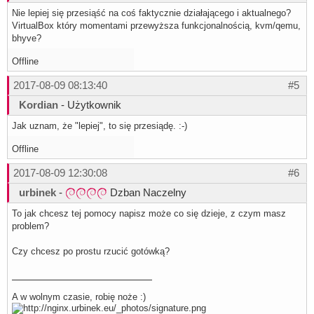
Nie lepiej się przesiąść na coś faktycznie działającego i aktualnego?
VirtualBox który momentami przewyższa funkcjonalnością, kvm/qemu,
bhyve?
Offline
2017-08-09 08:13:40
#5
Kordian
- Użytkownik
Jak uznam, że "lepiej", to się przesiądę. :-)
Offline
2017-08-09 12:30:08
#6
urbinek
-
Dzban Naczelny
To jak chcesz tej pomocy napisz może co się dzieje, z czym masz
problem?
Czy chcesz po prostu rzucić gotówką?
A w wolnym czasie, robię noże :)