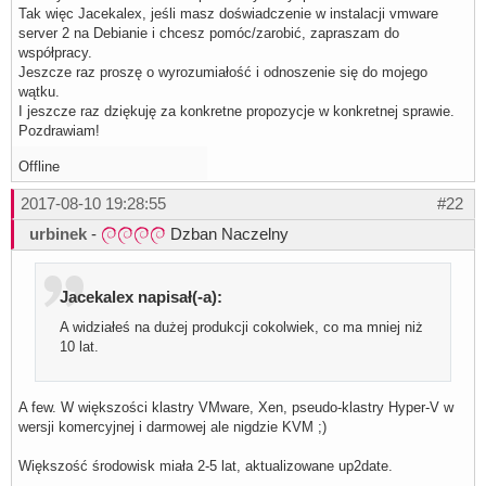
Tak więc Jacekalex, jeśli masz doświadczenie w instalacji vmware
server 2 na Debianie i chcesz pomóc/zarobić, zapraszam do
współpracy.
Jeszcze raz proszę o wyrozumiałość i odnoszenie się do mojego
wątku.
I jeszcze raz dziękuję za konkretne propozycje w konkretnej sprawie.
Pozdrawiam!
Offline
2017-08-10 19:28:55
#22
urbinek
-
Dzban Naczelny
Jacekalex napisał(-a):
A widziałeś na dużej produkcji cokolwiek, co ma mniej niż
10 lat.
A few. W większości klastry VMware, Xen, pseudo-klastry Hyper-V w
wersji komercyjnej i darmowej ale nigdzie KVM ;)
Większość środowisk miała 2-5 lat, aktualizowane up2date.