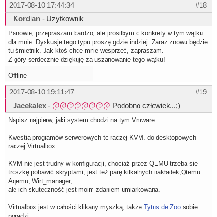
2017-08-10 17:44:34
#18
Kordian
- Użytkownik
Panowie, przepraszam bardzo, ale prosiłbym o konkrety w tym wątku
dla mnie. Dyskusje tego typu proszę gdzie indziej. Zaraz znowu będzie
tu śmietnik. Jak ktoś chce mnie wesprzeć, zapraszam.
Z góry serdecznie dziękuję za uszanowanie tego wątku!
Offline
2017-08-10 19:11:47
#19
Jacekalex
-
Podobno człowiek...;)
Napisz najpierw, jaki system chodzi na tym Vmware.
Kwestia programów serwerowych to raczej KVM, do desktopowych
raczej Virtualbox.
KVM nie jest trudny w konfiguracji, chociaż przez QEMU trzeba się
troszkę pobawić skryptami, jest też parę kilkalnych nakładek,Qtemu,
Aqemu, Wirt_manager,
ale ich skuteczność jest moim zdaniem umiarkowana.
Virtualbox jest w całości klikany myszką, także
Tytus de Zoo
sobie
poradzi.