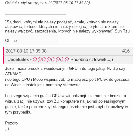
Ostatnio edytowany przez hi (2017-08-10 17:36:29)
"Są drogi, którymi nie należy podążać, armie, których nie należy
atakować, fortece, których nie należy oblegać, terytoria, o które nie
należy walczyć, zarządzenia, których nie należy wykonywać" Sun Tzu
Offline
2017-08-10 17:39:08
#16
Jacekalex
-
Podobno człowiek...;)
Jeżeli masz procek z wbudowanym GPU, i do tego jakąś Nvidię czy
ATI/AMD,
i do tego CPU i Mobo wspiera vtd, to mapujesz port PCiex do gościa,a
na Windzie instalujesz normalny sterownik.
Lepszego wsparcia grafiki GPU w wirtualizacji nie ma i nie będzie, a
witrualizacji nie używa tzw ZU komputera na jakimś poleasingowym
gracie, także problem zbyt starego sprzętu nie jest zbyt dokuczliwy w
tym przypadku.
Pozdro
;-)