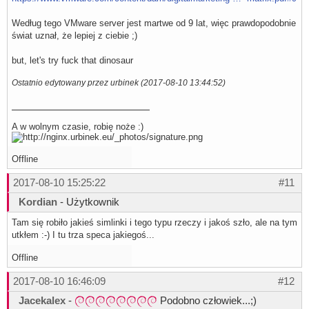
Według tego VMware server jest martwe od 9 lat, więc prawdopodobnie
świat uznał, że lepiej z ciebie ;)
but, let's try fuck that dinosaur
Ostatnio edytowany przez urbinek (2017-08-10 13:44:52)
A w wolnym czasie, robię noże :)
Offline
2017-08-10 15:25:22
#11
Kordian
- Użytkownik
Tam się robiło jakieś simlinki i tego typu rzeczy i jakoś szło, ale na tym
utkłem :-) I tu trza speca jakiegoś...
Offline
2017-08-10 16:46:09
#12
Jacekalex
-
Podobno człowiek...;)