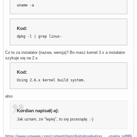
Execution aborted.
uname -a
Kod:
dpkg -l | grep linux-
Co to za instalator (nazwa, wersja)? Bo masz kernel 3.x a instalator
szykuje się na 2.x
Kod:
Using 2.6.x kernel build system.
also
Kordian napisał(-a):
Jak uznam, że "lepiej", to się przesiądę. :-)
https://www.vmware.com/content/dam/digitalmarketing … -matrix.pdf#9