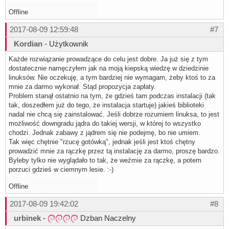
Offline
2017-08-09 12:59:48
#7
Kordian
- Użytkownik
Każde rozwiązanie prowadzące do celu jest dobre. Ja już się z tym
dostatecznie namęczyłem jak na moją kiepską wiedzę w dziedzinie
linuksów. Nie oczekuję, a tym bardziej nie wymagam, żeby ktoś to za
mnie za darmo wykonał. Stąd propozycja zapłaty.
Problem stanął ostatnio na tym, że gdzieś tam podczas instalacji (tak
tak, doszedłem już do tego, że instalacja startuje) jakieś biblioteki
nadal nie chcą się zainstalować. Jeśli dobrze rozumiem linuksa, to jest
możliwość downgradu jądra do takiej wersji, w której to wszystko
chodzi. Jednak zabawy z jądrem się nie podejmę, bo nie umiem.
Tak więc chętnie "rzucę gotówką", jednak jeśli jest ktoś chętny
prowadzić mnie za rączkę przez tą instalację za darmo, proszę bardzo.
Byleby tylko nie wyglądało to tak, że weźmie za rączkę, a potem
porzuci gdzieś w ciemnym lesie. :-)
Offline
2017-08-09 19:42:02
#8
urbinek
-
Dzban Naczelny