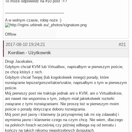
To może odpowiedz na #10 post :>?
A w wolnym czasie, robię noże :)
Offline
2017-08-10 19:24:21
#21
Kordian
- Użytkownik
Drogi Jacekalex,
Gdybym chciał KVM lub Virtualbox, napisałbym w pierwszym poście,
że chcę któryś z nich.
Gdybym chciał Twojej (lub kogokolwiek innego) porady, które
rozwiązanie lepsze/gorsze/takie/srakie, napisałbym o tym w pierwszym
poście.
Mój pierwszy post nie traktuje jednak ani o KVM, ani o Virtualboksie,
ani nawet nie wspomina o tym, żebym miał jakiekolwiek rozterki
związane z tymi rozwiązaniami. Nie proszę też w pierwszym moim
poście o porady dotyczące doboru rozwiązania.
Mój post jest jasny i klarowny (a przynajmniej tak mi się zdawało) i
wymienia jasno i klarownie czego na czym chcę. Nie wiem, dlaczego
na polskich forach wcześniej czy później odbiega się od tematu i
kończy na takich nikomu niepotrzebnych dysputach.