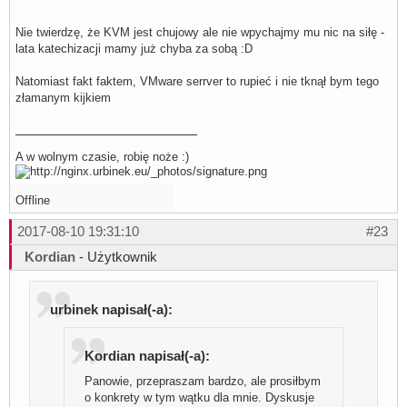
Nie twierdzę, że KVM jest chujowy ale nie wpychajmy mu nic na siłę -
lata katechizacji mamy już chyba za sobą :D
Natomiast fakt faktem, VMware serrver to rupieć i nie tknął bym tego
złamanym kijkiem
A w wolnym czasie, robię noże :)
Offline
2017-08-10 19:31:10
#23
Kordian
- Użytkownik
urbinek napisał(-a):
Kordian napisał(-a):
Panowie, przepraszam bardzo, ale prosiłbym
o konkrety w tym wątku dla mnie. Dyskusje