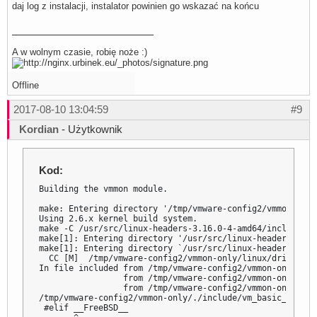
daj log z instalacji, instalator powinien go wskazać na końcu
A w wolnym czasie, robię noże :)
Offline
2017-08-10 13:04:59
#9
Kordian
- Użytkownik
Kod:
Building the vmmon module.

make: Entering directory '/tmp/vmware-config2/vmmon-only'
Using 2.6.x kernel build system.

make -C /usr/src/linux-headers-3.16.0-4-amd64/include/..
make[1]: Entering directory '/usr/src/linux-headers-3.16
make[1]: Entering directory `/usr/src/linux-headers-3.16
  CC [M]  /tmp/vmware-config2/vmmon-only/linux/driverLog.
In file included from /tmp/vmware-config2/vmmon-only/./i
                 from /tmp/vmware-config2/vmmon-only/lin
                 from /tmp/vmware-config2/vmmon-only/lin
/tmp/vmware-config2/vmmon-only/./include/vm_basic_types.
 #elif __FreeBSD__
