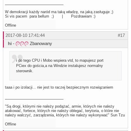
W demokracji każdy naród ma taką władzę, na jaką zasługuje ;)
Si vis pacem para bellum ;) | Pozdrawiam :)
Offline
2017-08-10 17:41:44
#17
hi
-
Zbanowany
i do tego CPU i Mobo wspiera vtd, to mapujesz port
PCiex do gościa,a na Windzie instalujesz normalny
sterownik.
taaa i po izolacji... nie jest to raczej bezpiecznym rozwiązaniem
"Są drogi, którymi nie należy podążać, armie, których nie należy
atakować, fortece, których nie należy oblegać, terytoria, o które nie
należy walczyć, zarządzenia, których nie należy wykonywać" Sun Tzu
Offline