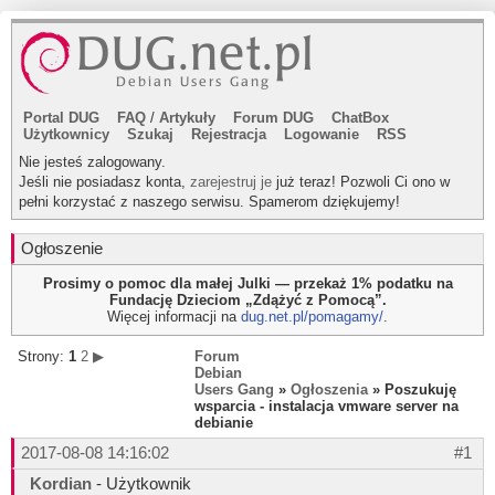
Portal DUG
FAQ
/
Artykuły
Forum DUG
ChatBox
Użytkownicy
Szukaj
Rejestracja
Logowanie
RSS
Nie jesteś zalogowany.
Jeśli nie posiadasz konta,
zarejestruj je
już teraz! Pozwoli Ci ono w
pełni korzystać z naszego serwisu. Spamerom dziękujemy!
Ogłoszenie
Prosimy o pomoc dla małej Julki — przekaż 1% podatku na
Fundację Dzieciom „Zdążyć z Pomocą”.
Więcej informacji na
dug.net.pl/pomagamy/
.
Strony:
1
2
▶
Forum
Debian
Users Gang
»
Ogłoszenia
» Poszukuję
wsparcia - instalacja vmware server na
debianie
2017-08-08 14:16:02
#1
Kordian
- Użytkownik