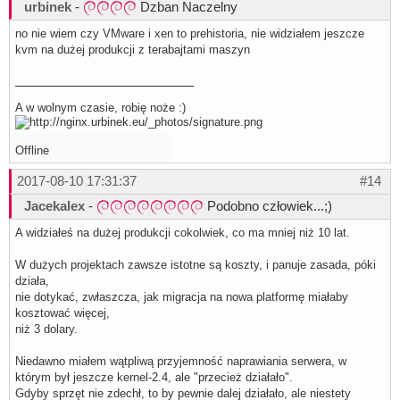
urbinek
-
Dzban Naczelny
no nie wiem czy VMware i xen to prehistoria, nie widziałem jeszcze
kvm na dużej produkcji z terabajtami maszyn
A w wolnym czasie, robię noże :)
Offline
2017-08-10 17:31:37
#14
Jacekalex
-
Podobno człowiek...;)
A widziałeś na dużej produkcji cokolwiek, co ma mniej niż 10 lat.
W dużych projektach zawsze istotne są koszty, i panuje zasada, póki
działa,
nie dotykać, zwłaszcza, jak migracja na nowa platformę miałaby
kosztować więcej,
niż 3 dolary.
Niedawno miałem wątpliwą przyjemność naprawiania serwera, w
którym był jeszcze kernel-2.4, ale "przecież działało".
Gdyby sprzęt nie zdechł, to by pewnie dalej działało, ale niestety