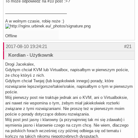
To może odpowiedz na #10 post :>?
A w wolnym czasie, robię noże :)
Offline
2017-08-10 19:24:21
#21
Kordian
- Użytkownik
Drogi Jacekalex,
Gdybym chciał KVM lub Virtualbox, napisałbym w pierwszym poście,
że chcę któryś z nich.
Gdybym chciał Twojej (lub kogokolwiek innego) porady, które
rozwiązanie lepsze/gorsze/takie/srakie, napisałbym o tym w pierwszym
poście.
Mój pierwszy post nie traktuje jednak ani o KVM, ani o Virtualboksie,
ani nawet nie wspomina o tym, żebym miał jakiekolwiek rozterki
związane z tymi rozwiązaniami. Nie proszę też w pierwszym moim
poście o porady dotyczące doboru rozwiązania.
Mój post jest jasny i klarowny (a przynajmniej tak mi się zdawało) i
wymienia jasno i klarownie czego na czym chcę. Nie wiem, dlaczego
na polskich forach wcześniej czy później odbiega się od tematu i
kończy na takich nikomu niepotrzebnych dysputach.