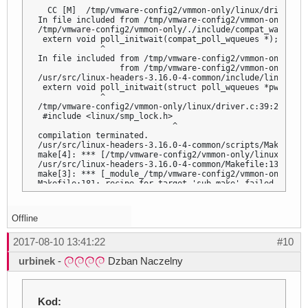
       ^

  CC [M]  /tmp/vmware-config2/vmmon-only/linux/driver.o

In file included from /tmp/vmware-config2/vmmon-only/lin
/tmp/vmware-config2/vmmon-only/./include/compat_wait.h:7
 extern void poll_initwait(compat_poll_wqueues *);

             ^

In file included from /tmp/vmware-config2/vmmon-only/./i
                 from /tmp/vmware-config2/vmmon-only/lin
/usr/src/linux-headers-3.16.0-4-common/include/linux/pol
 extern void poll_initwait(struct poll_wqueues *pwq);

             ^

/tmp/vmware-config2/vmmon-only/linux/driver.c:39:28: fat
 #include <linux/smp_lock.h>

                            ^

compilation terminated.

/usr/src/linux-headers-3.16.0-4-common/scripts/Makefile.
make[4]: *** [/tmp/vmware-config2/vmmon-only/linux/drive
/usr/src/linux-headers-3.16.0-4-common/Makefile:1353: re
make[3]: *** [_module_/tmp/vmware-config2/vmmon-only] Err
Makefile:181: recipe for target 'sub-make' failed

make[2]: *** [sub-make] Error 2

Makefile:8: recipe for target 'all' failed

make[1]: *** [all] Error 2

Offline
make[1]: Leaving directory '/usr/src/linux-headers-3.16.
Makefile:101: recipe for target 'vmmon.ko' failed

2017-08-10 13:41:22
#10
make: *** [vmmon.ko] Error 2

make: Leaving directory '/tmp/vmware-config2/vmmon-only'

urbinek
-
Dzban Naczelny
Unable to build the vmmon module.

For more information on how to troubleshoot module-relat
visit our Web site at "http://www.vmware.com/go/unsup-li
"http://www.vmware.com/go/unsup-linux-tools".

Kod: