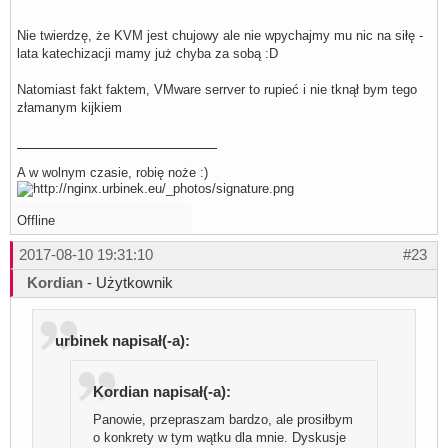
Nie twierdzę, że KVM jest chujowy ale nie wpychajmy mu nic na siłę -
lata katechizacji mamy już chyba za sobą :D
Natomiast fakt faktem, VMware serrver to rupieć i nie tknął bym tego
złamanym kijkiem
A w wolnym czasie, robię noże :)
Offline
2017-08-10 19:31:10
#23
Kordian
- Użytkownik
urbinek napisał(-a):
Kordian napisał(-a):
Panowie, przepraszam bardzo, ale prosiłbym
o konkrety w tym wątku dla mnie. Dyskusje