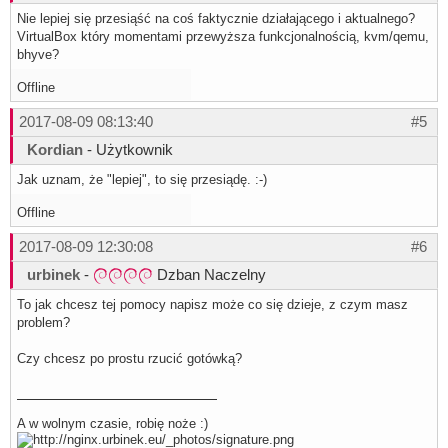
Nie lepiej się przesiąść na coś faktycznie działającego i aktualnego?
VirtualBox który momentami przewyższa funkcjonalnością, kvm/qemu,
bhyve?
Offline
2017-08-09 08:13:40
#5
Kordian
- Użytkownik
Jak uznam, że "lepiej", to się przesiądę. :-)
Offline
2017-08-09 12:30:08
#6
urbinek
-
Dzban Naczelny
To jak chcesz tej pomocy napisz może co się dzieje, z czym masz
problem?
Czy chcesz po prostu rzucić gotówką?
A w wolnym czasie, robię noże :)