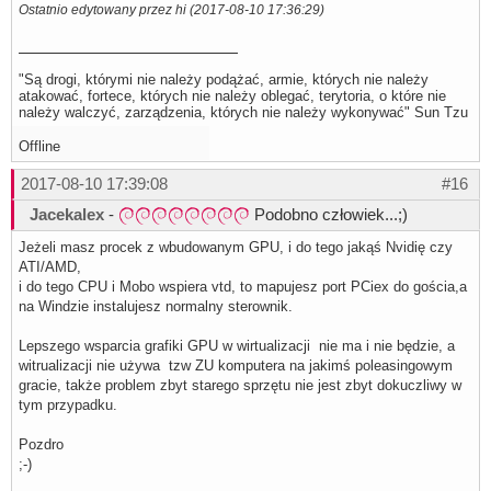
Ostatnio edytowany przez hi (2017-08-10 17:36:29)
"Są drogi, którymi nie należy podążać, armie, których nie należy
atakować, fortece, których nie należy oblegać, terytoria, o które nie
należy walczyć, zarządzenia, których nie należy wykonywać" Sun Tzu
Offline
2017-08-10 17:39:08
#16
Jacekalex
-
Podobno człowiek...;)
Jeżeli masz procek z wbudowanym GPU, i do tego jakąś Nvidię czy
ATI/AMD,
i do tego CPU i Mobo wspiera vtd, to mapujesz port PCiex do gościa,a
na Windzie instalujesz normalny sterownik.
Lepszego wsparcia grafiki GPU w wirtualizacji nie ma i nie będzie, a
witrualizacji nie używa tzw ZU komputera na jakimś poleasingowym
gracie, także problem zbyt starego sprzętu nie jest zbyt dokuczliwy w
tym przypadku.
Pozdro
;-)