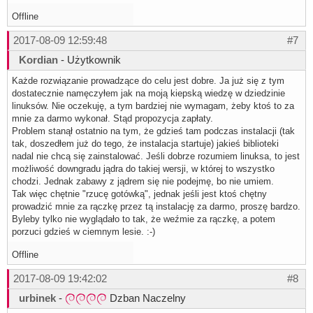
Offline
2017-08-09 12:59:48
#7
Kordian
- Użytkownik
Każde rozwiązanie prowadzące do celu jest dobre. Ja już się z tym
dostatecznie namęczyłem jak na moją kiepską wiedzę w dziedzinie
linuksów. Nie oczekuję, a tym bardziej nie wymagam, żeby ktoś to za
mnie za darmo wykonał. Stąd propozycja zapłaty.
Problem stanął ostatnio na tym, że gdzieś tam podczas instalacji (tak
tak, doszedłem już do tego, że instalacja startuje) jakieś biblioteki
nadal nie chcą się zainstalować. Jeśli dobrze rozumiem linuksa, to jest
możliwość downgradu jądra do takiej wersji, w której to wszystko
chodzi. Jednak zabawy z jądrem się nie podejmę, bo nie umiem.
Tak więc chętnie "rzucę gotówką", jednak jeśli jest ktoś chętny
prowadzić mnie za rączkę przez tą instalację za darmo, proszę bardzo.
Byleby tylko nie wyglądało to tak, że weźmie za rączkę, a potem
porzuci gdzieś w ciemnym lesie. :-)
Offline
2017-08-09 19:42:02
#8
urbinek
-
Dzban Naczelny