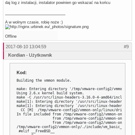
daj log z instalacji, instalator powinien go wskazać na końcu
A w wolnym czasie, robię noże :)
Offline
2017-08-10 13:04:59
#9
Kordian
- Użytkownik
Kod:
Building the vmmon module.

make: Entering directory '/tmp/vmware-config2/vmmon-only'
Using 2.6.x kernel build system.

make -C /usr/src/linux-headers-3.16.0-4-amd64/include/..
make[1]: Entering directory '/usr/src/linux-headers-3.16
make[1]: Entering directory `/usr/src/linux-headers-3.16
  CC [M]  /tmp/vmware-config2/vmmon-only/linux/driverLog.
In file included from /tmp/vmware-config2/vmmon-only/./i
                 from /tmp/vmware-config2/vmmon-only/lin
                 from /tmp/vmware-config2/vmmon-only/lin
/tmp/vmware-config2/vmmon-only/./include/vm_basic_types.
 #elif __FreeBSD__
