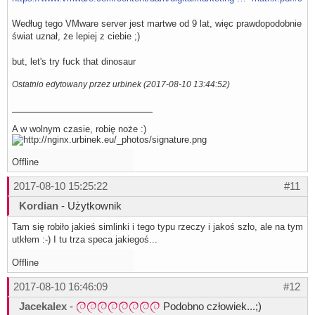
Według tego VMware server jest martwe od 9 lat, więc prawdopodobnie
świat uznał, że lepiej z ciebie ;)
but, let's try fuck that dinosaur
Ostatnio edytowany przez urbinek (2017-08-10 13:44:52)
A w wolnym czasie, robię noże :)
Offline
2017-08-10 15:25:22
#11
Kordian
- Użytkownik
Tam się robiło jakieś simlinki i tego typu rzeczy i jakoś szło, ale na tym
utkłem :-) I tu trza speca jakiegoś...
Offline
2017-08-10 16:46:09
#12
Jacekalex
-
Podobno człowiek...;)