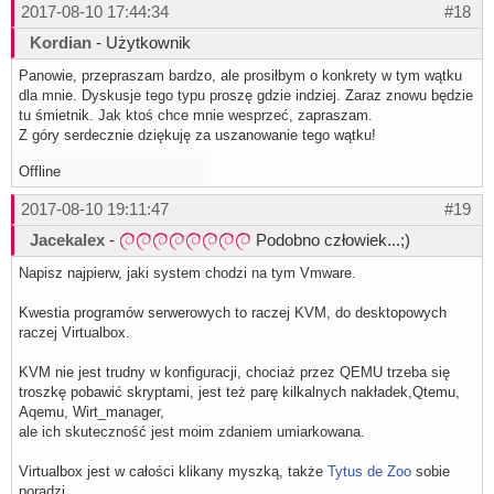
2017-08-10 17:44:34
#18
Kordian
- Użytkownik
Panowie, przepraszam bardzo, ale prosiłbym o konkrety w tym wątku
dla mnie. Dyskusje tego typu proszę gdzie indziej. Zaraz znowu będzie
tu śmietnik. Jak ktoś chce mnie wesprzeć, zapraszam.
Z góry serdecznie dziękuję za uszanowanie tego wątku!
Offline
2017-08-10 19:11:47
#19
Jacekalex
-
Podobno człowiek...;)
Napisz najpierw, jaki system chodzi na tym Vmware.
Kwestia programów serwerowych to raczej KVM, do desktopowych
raczej Virtualbox.
KVM nie jest trudny w konfiguracji, chociaż przez QEMU trzeba się
troszkę pobawić skryptami, jest też parę kilkalnych nakładek,Qtemu,
Aqemu, Wirt_manager,
ale ich skuteczność jest moim zdaniem umiarkowana.
Virtualbox jest w całości klikany myszką, także
Tytus de Zoo
sobie
poradzi.