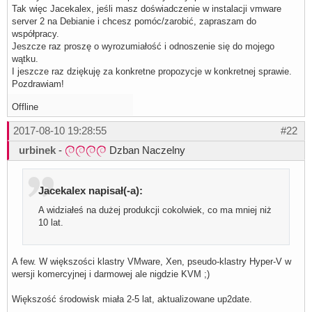
Tak więc Jacekalex, jeśli masz doświadczenie w instalacji vmware
server 2 na Debianie i chcesz pomóc/zarobić, zapraszam do
współpracy.
Jeszcze raz proszę o wyrozumiałość i odnoszenie się do mojego
wątku.
I jeszcze raz dziękuję za konkretne propozycje w konkretnej sprawie.
Pozdrawiam!
Offline
2017-08-10 19:28:55
#22
urbinek
-
Dzban Naczelny
Jacekalex napisał(-a):
A widziałeś na dużej produkcji cokolwiek, co ma mniej niż
10 lat.
A few. W większości klastry VMware, Xen, pseudo-klastry Hyper-V w
wersji komercyjnej i darmowej ale nigdzie KVM ;)
Większość środowisk miała 2-5 lat, aktualizowane up2date.