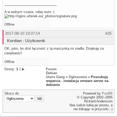
A w wolnym czasie, robię noże :)
Offline
2017-08-10 19:37:14
#25
Kordian
- Użytkownik
OK, jutro, bo dziś łączność z tą maszynką mi siadła. Dziękuję za
cierpliwość!
Offline
Strony:
1
2
▶
Forum
Debian
Users Gang
»
Ogłoszenia
» Poszukuję
wsparcia - instalacja vmware server na
debianie
Skocz do
Powered by
PunBB
© Copyright 2002–2005
Rickard Andersson
Nas ludzie lubią po prostu, a
nie klikając w przyciski ;-)