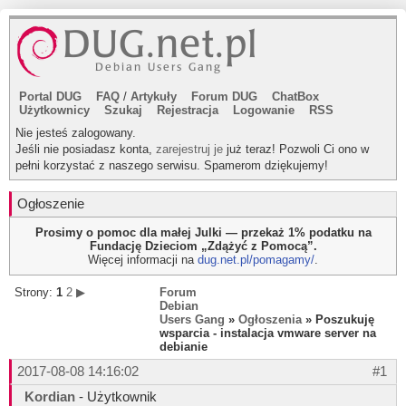
Portal DUG
FAQ
/
Artykuły
Forum DUG
ChatBox
Użytkownicy
Szukaj
Rejestracja
Logowanie
RSS
Nie jesteś zalogowany.
Jeśli nie posiadasz konta,
zarejestruj je
już teraz! Pozwoli Ci ono w
pełni korzystać z naszego serwisu. Spamerom dziękujemy!
Ogłoszenie
Prosimy o pomoc dla małej Julki — przekaż 1% podatku na
Fundację Dzieciom „Zdążyć z Pomocą”.
Więcej informacji na
dug.net.pl/pomagamy/
.
Strony:
1
2
▶
Forum
Debian
Users Gang
»
Ogłoszenia
» Poszukuję
wsparcia - instalacja vmware server na
debianie
2017-08-08 14:16:02
#1
Kordian
- Użytkownik