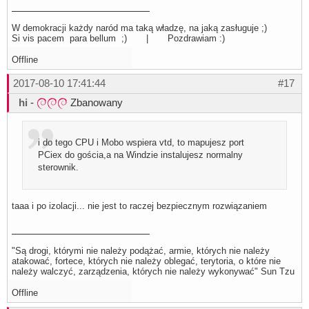
W demokracji każdy naród ma taką władzę, na jaką zasługuje ;)
Si vis pacem para bellum ;) | Pozdrawiam :)
Offline
2017-08-10 17:41:44
#17
hi
-
Zbanowany
i do tego CPU i Mobo wspiera vtd, to mapujesz port
PCiex do gościa,a na Windzie instalujesz normalny
sterownik.
taaa i po izolacji... nie jest to raczej bezpiecznym rozwiązaniem
"Są drogi, którymi nie należy podążać, armie, których nie należy
atakować, fortece, których nie należy oblegać, terytoria, o które nie
należy walczyć, zarządzenia, których nie należy wykonywać" Sun Tzu
Offline