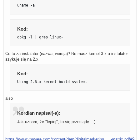
Execution aborted.
uname -a
Kod:
dpkg -l | grep linux-
Co to za instalator (nazwa, wersja)? Bo masz kernel 3.x a instalator
szykuje się na 2.x
Kod:
Using 2.6.x kernel build system.
also
Kordian napisał(-a):
Jak uznam, że "lepiej", to się przesiądę. :-)
https://www.vmware.com/content/dam/digitalmarketing … -matrix.pdf#9