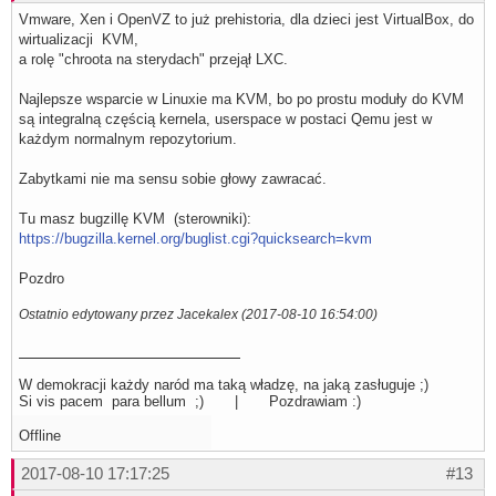
Vmware, Xen i OpenVZ to już prehistoria, dla dzieci jest VirtualBox, do
wirtualizacji KVM,
a rolę "chroota na sterydach" przejął LXC.
Najlepsze wsparcie w Linuxie ma KVM, bo po prostu moduły do KVM
są integralną częścią kernela, userspace w postaci Qemu jest w
każdym normalnym repozytorium.
Zabytkami nie ma sensu sobie głowy zawracać.
Tu masz bugzillę KVM (sterowniki):
https://bugzilla.kernel.org/buglist.cgi?quicksearch=kvm
Pozdro
Ostatnio edytowany przez Jacekalex (2017-08-10 16:54:00)
W demokracji każdy naród ma taką władzę, na jaką zasługuje ;)
Si vis pacem para bellum ;) | Pozdrawiam :)
Offline
2017-08-10 17:17:25
#13