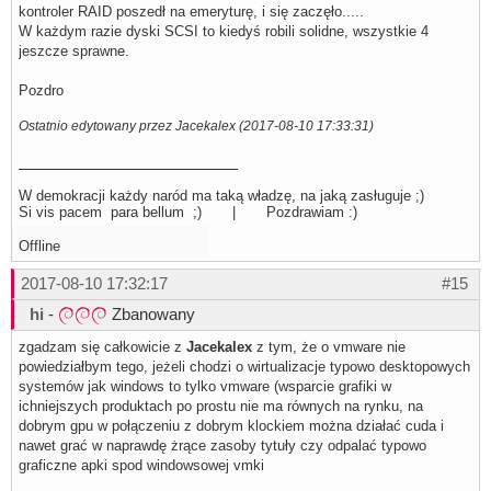
kontroler RAID poszedł na emeryturę, i się zaczęło.....
W każdym razie dyski SCSI to kiedyś robili solidne, wszystkie 4
jeszcze sprawne.
Pozdro
Ostatnio edytowany przez Jacekalex (2017-08-10 17:33:31)
W demokracji każdy naród ma taką władzę, na jaką zasługuje ;)
Si vis pacem para bellum ;) | Pozdrawiam :)
Offline
2017-08-10 17:32:17
#15
hi
-
Zbanowany
zgadzam się całkowicie z
Jacekalex
z tym, że o vmware nie
powiedziałbym tego, jeżeli chodzi o wirtualizacje typowo desktopowych
systemów jak windows to tylko vmware (wsparcie grafiki w
ichniejszych produktach po prostu nie ma równych na rynku, na
dobrym gpu w połączeniu z dobrym klockiem można działać cuda i
nawet grać w naprawdę żrące zasoby tytuły czy odpalać typowo
graficzne apki spod windowsowej vmki