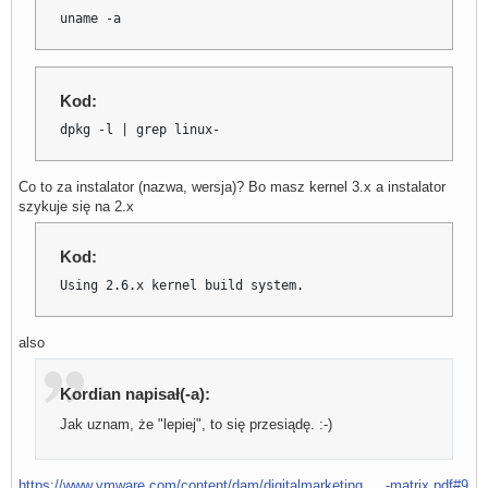
Execution aborted.
uname -a
Kod:
dpkg -l | grep linux-
Co to za instalator (nazwa, wersja)? Bo masz kernel 3.x a instalator
szykuje się na 2.x
Kod:
Using 2.6.x kernel build system.
also
Kordian napisał(-a):
Jak uznam, że "lepiej", to się przesiądę. :-)
https://www.vmware.com/content/dam/digitalmarketing … -matrix.pdf#9