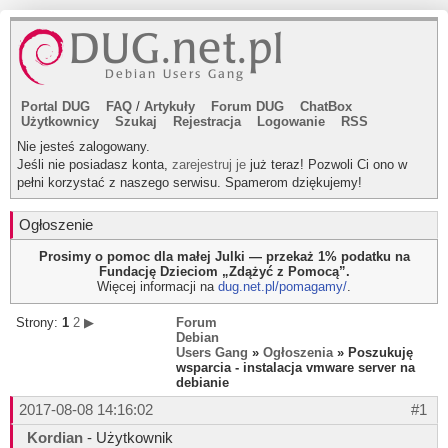
Portal DUG
FAQ
/
Artykuły
Forum DUG
ChatBox
Użytkownicy
Szukaj
Rejestracja
Logowanie
RSS
Nie jesteś zalogowany.
Jeśli nie posiadasz konta,
zarejestruj je
już teraz! Pozwoli Ci ono w
pełni korzystać z naszego serwisu. Spamerom dziękujemy!
Ogłoszenie
Prosimy o pomoc dla małej Julki — przekaż 1% podatku na
Fundację Dzieciom „Zdążyć z Pomocą”.
Więcej informacji na
dug.net.pl/pomagamy/
.
Strony:
1
2
▶
Forum
Debian
Users Gang
»
Ogłoszenia
» Poszukuję
wsparcia - instalacja vmware server na
debianie
2017-08-08 14:16:02
#1
Kordian
- Użytkownik