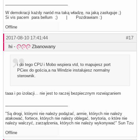
W demokracji każdy naród ma taką władzę, na jaką zasługuje ;)
Si vis pacem para bellum ;) | Pozdrawiam :)
Offline
2017-08-10 17:41:44
#17
hi
-
Zbanowany
i do tego CPU i Mobo wspiera vtd, to mapujesz port
PCiex do gościa,a na Windzie instalujesz normalny
sterownik.
taaa i po izolacji... nie jest to raczej bezpiecznym rozwiązaniem
"Są drogi, którymi nie należy podążać, armie, których nie należy
atakować, fortece, których nie należy oblegać, terytoria, o które nie
należy walczyć, zarządzenia, których nie należy wykonywać" Sun Tzu
Offline