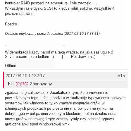
kontroler RAID poszedł na emeryturę, i się zaczęło.....
W każdym razie dyski SCSI to kiedyś robili solidne, wszystkie 4
jeszcze sprawne.
Pozdro
Ostatnio edytowany przez Jacekalex (2017-08-10 17:33:31)
W demokracji każdy naród ma taką władzę, na jaką zasługuje ;)
Si vis pacem para bellum ;) | Pozdrawiam :)
Offline
2017-08-10 17:32:17
#15
hi
-
Zbanowany
zgadzam się całkowicie z
Jacekalex
z tym, że o vmware nie
powiedziałbym tego, jeżeli chodzi o wirtualizacje typowo desktopowych
systemów jak windows to tylko vmware (wsparcie grafiki w
ichniejszych produktach po prostu nie ma równych na rynku, na
dobrym gpu w połączeniu z dobrym klockiem można działać cuda i
nawet grać w naprawdę żrące zasoby tytuły czy odpalać typowo
graficzne apki spod windowsowej vmki