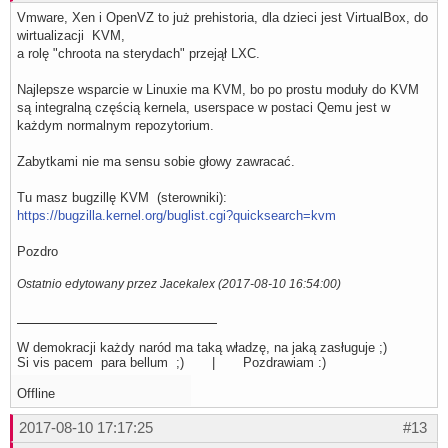
Vmware, Xen i OpenVZ to już prehistoria, dla dzieci jest VirtualBox, do
wirtualizacji KVM,
a rolę "chroota na sterydach" przejął LXC.
Najlepsze wsparcie w Linuxie ma KVM, bo po prostu moduły do KVM
są integralną częścią kernela, userspace w postaci Qemu jest w
każdym normalnym repozytorium.
Zabytkami nie ma sensu sobie głowy zawracać.
Tu masz bugzillę KVM (sterowniki):
https://bugzilla.kernel.org/buglist.cgi?quicksearch=kvm
Pozdro
Ostatnio edytowany przez Jacekalex (2017-08-10 16:54:00)
W demokracji każdy naród ma taką władzę, na jaką zasługuje ;)
Si vis pacem para bellum ;) | Pozdrawiam :)
Offline
2017-08-10 17:17:25
#13