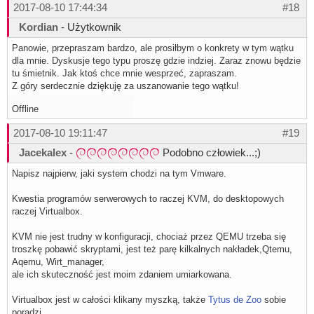
2017-08-10 17:44:34
#18
Kordian
- Użytkownik
Panowie, przepraszam bardzo, ale prosiłbym o konkrety w tym wątku
dla mnie. Dyskusje tego typu proszę gdzie indziej. Zaraz znowu będzie
tu śmietnik. Jak ktoś chce mnie wesprzeć, zapraszam.
Z góry serdecznie dziękuję za uszanowanie tego wątku!
Offline
2017-08-10 19:11:47
#19
Jacekalex
-
Podobno człowiek...;)
Napisz najpierw, jaki system chodzi na tym Vmware.
Kwestia programów serwerowych to raczej KVM, do desktopowych
raczej Virtualbox.
KVM nie jest trudny w konfiguracji, chociaż przez QEMU trzeba się
troszkę pobawić skryptami, jest też parę kilkalnych nakładek,Qtemu,
Aqemu, Wirt_manager,
ale ich skuteczność jest moim zdaniem umiarkowana.
Virtualbox jest w całości klikany myszką, także
Tytus de Zoo
sobie
poradzi.