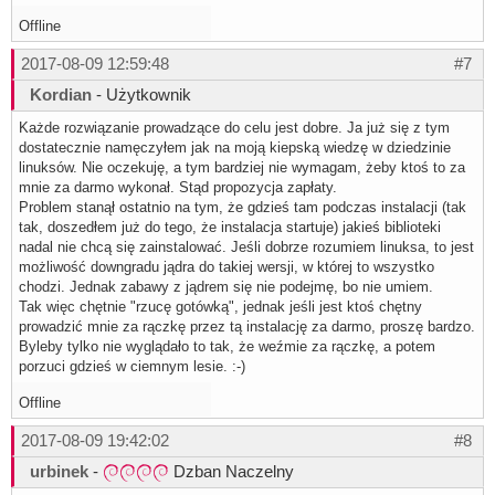
Offline
2017-08-09 12:59:48
#7
Kordian
- Użytkownik
Każde rozwiązanie prowadzące do celu jest dobre. Ja już się z tym
dostatecznie namęczyłem jak na moją kiepską wiedzę w dziedzinie
linuksów. Nie oczekuję, a tym bardziej nie wymagam, żeby ktoś to za
mnie za darmo wykonał. Stąd propozycja zapłaty.
Problem stanął ostatnio na tym, że gdzieś tam podczas instalacji (tak
tak, doszedłem już do tego, że instalacja startuje) jakieś biblioteki
nadal nie chcą się zainstalować. Jeśli dobrze rozumiem linuksa, to jest
możliwość downgradu jądra do takiej wersji, w której to wszystko
chodzi. Jednak zabawy z jądrem się nie podejmę, bo nie umiem.
Tak więc chętnie "rzucę gotówką", jednak jeśli jest ktoś chętny
prowadzić mnie za rączkę przez tą instalację za darmo, proszę bardzo.
Byleby tylko nie wyglądało to tak, że weźmie za rączkę, a potem
porzuci gdzieś w ciemnym lesie. :-)
Offline
2017-08-09 19:42:02
#8
urbinek
-
Dzban Naczelny