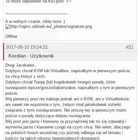
To może odpowiedz na #10 post :>?
A w wolnym czasie, robię noże :)
Offline
2017-08-10 19:24:21
#21
Kordian
- Użytkownik
Drogi Jacekalex,
Gdybym chciał KVM lub Virtualbox, napisałbym w pierwszym poście,
że chcę któryś z nich.
Gdybym chciał Twojej (lub kogokolwiek innego) porady, które
rozwiązanie lepsze/gorsze/takie/srakie, napisałbym o tym w pierwszym
poście.
Mój pierwszy post nie traktuje jednak ani o KVM, ani o Virtualboksie,
ani nawet nie wspomina o tym, żebym miał jakiekolwiek rozterki
związane z tymi rozwiązaniami. Nie proszę też w pierwszym moim
poście o porady dotyczące doboru rozwiązania.
Mój post jest jasny i klarowny (a przynajmniej tak mi się zdawało) i
wymienia jasno i klarownie czego na czym chcę. Nie wiem, dlaczego
na polskich forach wcześniej czy później odbiega się od tematu i
kończy na takich nikomu niepotrzebnych dysputach.