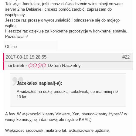
Tak więc Jacekalex, jeśli masz doświadczenie w instalacji vmware
server 2 na Debianie i chcesz pomóc/zarobić, zapraszam do
współpracy.
Jeszcze raz proszę o wyrozumiałość i odnoszenie się do mojego
wątku.
I jeszcze raz dziękuję za konkretne propozycje w konkretnej sprawie.
Pozdrawiam!
Offline
2017-08-10 19:28:55
#22
urbinek
-
Dzban Naczelny
Jacekalex napisał(-a):
A widziałeś na dużej produkcji cokolwiek, co ma mniej niż
10 lat.
A few. W większości klastry VMware, Xen, pseudo-klastry Hyper-V w
wersji komercyjnej i darmowej ale nigdzie KVM ;)
Większość środowisk miała 2-5 lat, aktualizowane up2date.