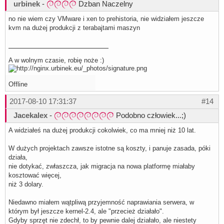
urbinek
-
Dzban Naczelny
no nie wiem czy VMware i xen to prehistoria, nie widziałem jeszcze
kvm na dużej produkcji z terabajtami maszyn
A w wolnym czasie, robię noże :)
Offline
2017-08-10 17:31:37
#14
Jacekalex
-
Podobno człowiek...;)
A widziałeś na dużej produkcji cokolwiek, co ma mniej niż 10 lat.
W dużych projektach zawsze istotne są koszty, i panuje zasada, póki
działa,
nie dotykać, zwłaszcza, jak migracja na nowa platformę miałaby
kosztować więcej,
niż 3 dolary.
Niedawno miałem wątpliwą przyjemność naprawiania serwera, w
którym był jeszcze kernel-2.4, ale "przecież działało".
Gdyby sprzęt nie zdechł, to by pewnie dalej działało, ale niestety