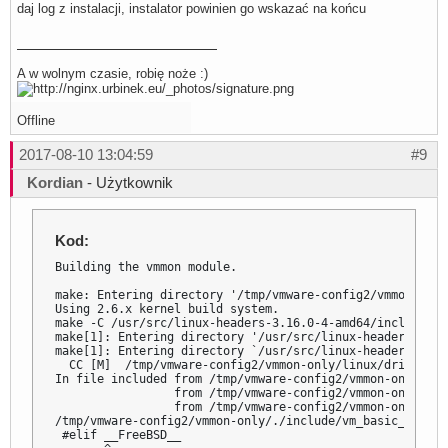
daj log z instalacji, instalator powinien go wskazać na końcu
A w wolnym czasie, robię noże :)
Offline
2017-08-10 13:04:59
#9
Kordian
- Użytkownik
Kod:
Building the vmmon module.

make: Entering directory '/tmp/vmware-config2/vmmon-only'
Using 2.6.x kernel build system.

make -C /usr/src/linux-headers-3.16.0-4-amd64/include/..
make[1]: Entering directory '/usr/src/linux-headers-3.16
make[1]: Entering directory `/usr/src/linux-headers-3.16
  CC [M]  /tmp/vmware-config2/vmmon-only/linux/driverLog.
In file included from /tmp/vmware-config2/vmmon-only/./i
                 from /tmp/vmware-config2/vmmon-only/lin
                 from /tmp/vmware-config2/vmmon-only/lin
/tmp/vmware-config2/vmmon-only/./include/vm_basic_types.
 #elif __FreeBSD__
