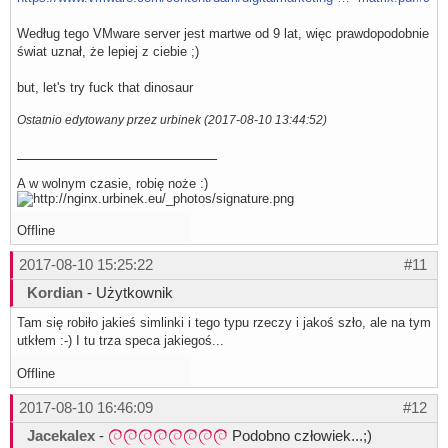
Według tego VMware server jest martwe od 9 lat, więc prawdopodobnie
świat uznał, że lepiej z ciebie ;)
but, let's try fuck that dinosaur
Ostatnio edytowany przez urbinek (2017-08-10 13:44:52)
A w wolnym czasie, robię noże :)
Offline
2017-08-10 15:25:22
#11
Kordian
- Użytkownik
Tam się robiło jakieś simlinki i tego typu rzeczy i jakoś szło, ale na tym
utkłem :-) I tu trza speca jakiegoś...
Offline
2017-08-10 16:46:09
#12
Jacekalex
-
Podobno człowiek...;)