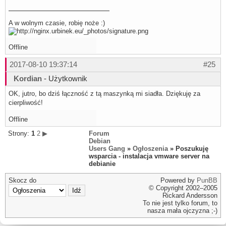
A w wolnym czasie, robię noże :)
Offline
2017-08-10 19:37:14
#25
Kordian
- Użytkownik
OK, jutro, bo dziś łączność z tą maszynką mi siadła. Dziękuję za
cierpliwość!
Offline
Strony:
1
2
▶
Forum
Debian
Users Gang
»
Ogłoszenia
» Poszukuję
wsparcia - instalacja vmware server na
debianie
Skocz do
Powered by
PunBB
© Copyright 2002–2005
Rickard Andersson
To nie jest tylko forum, to
nasza mała ojczyzna ;-)