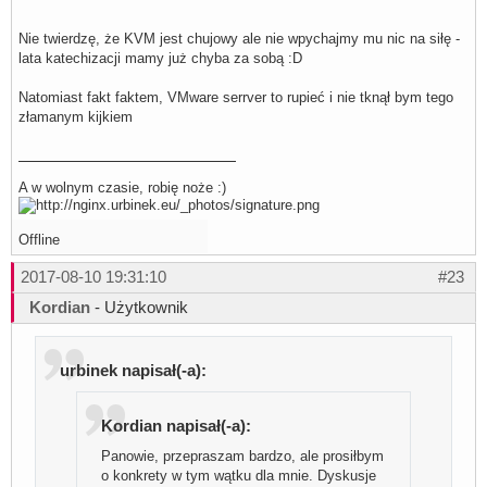
Nie twierdzę, że KVM jest chujowy ale nie wpychajmy mu nic na siłę -
lata katechizacji mamy już chyba za sobą :D
Natomiast fakt faktem, VMware serrver to rupieć i nie tknął bym tego
złamanym kijkiem
A w wolnym czasie, robię noże :)
Offline
2017-08-10 19:31:10
#23
Kordian
- Użytkownik
urbinek napisał(-a):
Kordian napisał(-a):
Panowie, przepraszam bardzo, ale prosiłbym
o konkrety w tym wątku dla mnie. Dyskusje