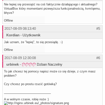
Nie lepiej się przesiąść na coś faktycznie działającego i aktualnego?
VirtualBox który momentami przewyższa funkcjonalnością, kvm/qemu,
bhyve?
Offline
2017-08-09 08:13:40
#5
Kordian
- Użytkownik
Jak uznam, że "lepiej", to się przesiądę. :-)
Offline
2017-08-09 12:30:08
#6
urbinek
-
Dzban Naczelny
To jak chcesz tej pomocy napisz może co się dzieje, z czym masz
problem?
Czy chcesz po prostu rzucić gotówką?
A w wolnym czasie, robię noże :)