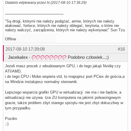
Ostatnio edytowany przez hi (2017-08-10 17:36:29)
"Są drogi, którymi nie należy podążać, armie, których nie należy
atakować, fortece, których nie należy oblegać, terytoria, o które nie
należy walczyć, zarządzenia, których nie należy wykonywać" Sun Tzu
Offline
2017-08-10 17:39:08
#16
Jacekalex
-
Podobno człowiek...;)
Jeżeli masz procek z wbudowanym GPU, i do tego jakąś Nvidię czy
ATI/AMD,
i do tego CPU i Mobo wspiera vtd, to mapujesz port PCiex do gościa,a
na Windzie instalujesz normalny sterownik.
Lepszego wsparcia grafiki GPU w wirtualizacji nie ma i nie będzie, a
witrualizacji nie używa tzw ZU komputera na jakimś poleasingowym
gracie, także problem zbyt starego sprzętu nie jest zbyt dokuczliwy w
tym przypadku.
Pozdro
;-)