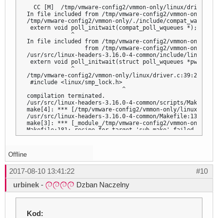
       ^

  CC [M]  /tmp/vmware-config2/vmmon-only/linux/driver.o

In file included from /tmp/vmware-config2/vmmon-only/lin
/tmp/vmware-config2/vmmon-only/./include/compat_wait.h:7
 extern void poll_initwait(compat_poll_wqueues *);

             ^

In file included from /tmp/vmware-config2/vmmon-only/./i
                 from /tmp/vmware-config2/vmmon-only/lin
/usr/src/linux-headers-3.16.0-4-common/include/linux/pol
 extern void poll_initwait(struct poll_wqueues *pwq);

             ^

/tmp/vmware-config2/vmmon-only/linux/driver.c:39:28: fat
 #include <linux/smp_lock.h>

                            ^

compilation terminated.

/usr/src/linux-headers-3.16.0-4-common/scripts/Makefile.
make[4]: *** [/tmp/vmware-config2/vmmon-only/linux/drive
/usr/src/linux-headers-3.16.0-4-common/Makefile:1353: re
make[3]: *** [_module_/tmp/vmware-config2/vmmon-only] Err
Makefile:181: recipe for target 'sub-make' failed

make[2]: *** [sub-make] Error 2

Makefile:8: recipe for target 'all' failed

make[1]: *** [all] Error 2

Offline
make[1]: Leaving directory '/usr/src/linux-headers-3.16.
Makefile:101: recipe for target 'vmmon.ko' failed

2017-08-10 13:41:22
#10
make: *** [vmmon.ko] Error 2

make: Leaving directory '/tmp/vmware-config2/vmmon-only'

urbinek
-
Dzban Naczelny
Unable to build the vmmon module.

For more information on how to troubleshoot module-relat
visit our Web site at "http://www.vmware.com/go/unsup-li
"http://www.vmware.com/go/unsup-linux-tools".

Kod: