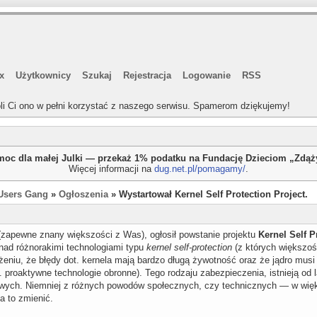
x
Użytkownicy
Szukaj
Rejestracja
Logowanie
RSS
li Ci ono w pełni korzystać z naszego serwisu. Spamerom dziękujemy!
oc dla małej Julki — przekaż 1% podatku na Fundację Dzieciom „Zdą
Więcej informacji na
dug.net.pl/pomagamy/
.
Users Gang
»
Ogłoszenia
» Wystartował Kernel Self Protection Project.
zapewne znany większości z Was), ogłosił powstanie projektu
Kernel Self P
 nad różnorakimi technologiami typu
kernel self-protection
(z których większoś
łożeniu, że błędy dot. kernela mają bardzo długą żywotność oraz że jądro mu
proaktywne technologie obronne). Tego rodzaju zabezpieczenia, istnieją od l
owych. Niemniej z różnych powodów społecznych, czy technicznych — w więk
ma to zmienić.