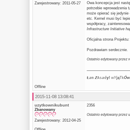
Owa koncepcja jest nas
Zarejestrowany: 2011-05-27
potrzebie wprowadzenia tz
może opierać się jedynie
etc. Kernel musi być lep
współpracy, zainteresowa
Infrastructure Initiative 
Oficjalna strona Projektu
Pozdrawiam serdecznie.
Ostatnio edytowany przez r
Ł
a
m
Z
As
a
d
y
!
w
Y
j
ą
Tk
Ó
w
Offline
2015-11-08 13:08:41
uzytkownikubunt
2356
Zbanowany
Ostatnio edytowany przez 
Zarejestrowany: 2012-04-25
Offline