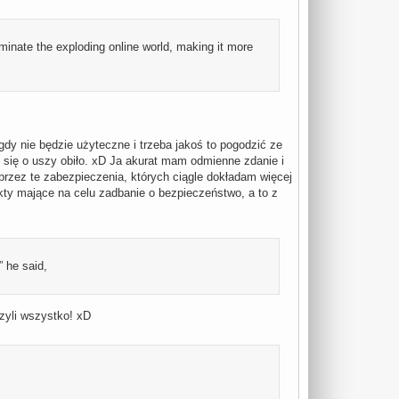
minate the exploding online world, making it more
gdy nie będzie użyteczne i trzeba jakoś to pogodzić ze
mi się o uszy obiło. xD Ja akurat mam odmienne zdanie i
 przez te zabezpieczenia, których ciągle dokładam więcej
ekty mające na celu zadbanie o bezpieczeństwo, a to z
” he said,
czyli wszystko! xD