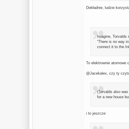
Dokładnie, ludzie korzyst
Imagine, Torvalds s
“There is no way in 
connect it to the In
To elektrownie atomowe 
@Jacekalex, czy ty czyta
(Torvalds also was
for a new house but
i to jeszcze: