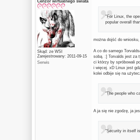
Cenzor wirtualnego świata
"For Linux, the op
popular overall tha
można dojść do wniosku, ż
A co do samego Torvaldsa
Skąd: ze WSI
Zarejestrowany: 2011-09-15
sobą. :] Torvalds jest za
ci którzy by spróbowali p
Serwis
i więcej. xD Linux jest g
kolei odbije się na użyte
“The people who car
A ja się nie zgodzę, ja j
“Security in itself i