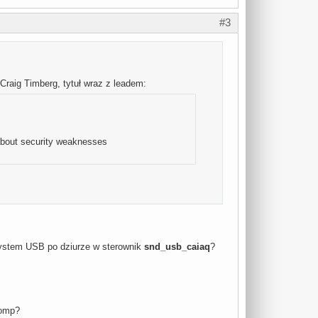
#3
Craig Timberg, tytuł wraz z leadem:
e about security weaknesses
dsystem USB po dziurze w sterownik
snd_usb_caiaq
?
comp?