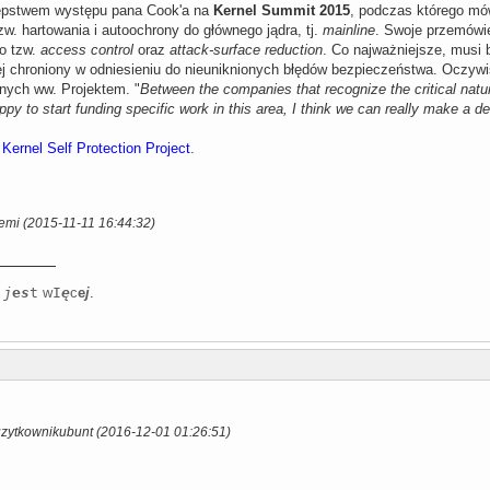
tępstwem występu pana Cook'a na
Kernel Summit 2015
, podczas którego mów
w. hartowania i autoochrony do głównego jądra, tj.
mainline
. Swoje przemówie
 o tzw.
access control
oraz
attack-surface reduction
. Co najważniejsze, musi 
iej chroniony w odniesieniu do nieuniknionych błędów bezpieczeństwa. Oczy
nych ww. Projektem. "
Between the companies that recognize the critical natur
happy to start funding specific work in this area, I think we can really make a de
:
Kernel Self Protection Project
.
emi (2015-11-11 16:44:32)
j
e
s
t
w
I
ę
c
e
j
.
uzytkownikubunt (2016-12-01 01:26:51)