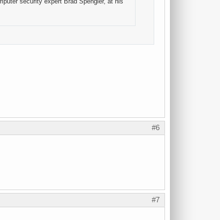
omputer security expert Brad Spengler, at his
#6
#7