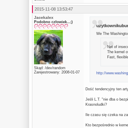
2015-11-08 13:53:47
Jacekalex
Podobno człowiek...;)
uzytkownikubunt
We The Washington 
Net of insecu
The kernel o
Fast, flexib
Skąd: /dev/random
Zarejestrowany: 2008-01-07
http://www.washin
Dość tendencyjny ten art
Jeśli L.T. "nie dba o be
Krasnoludki?
Ile czasu się czeka na za
Kto bezpośrednio w kern