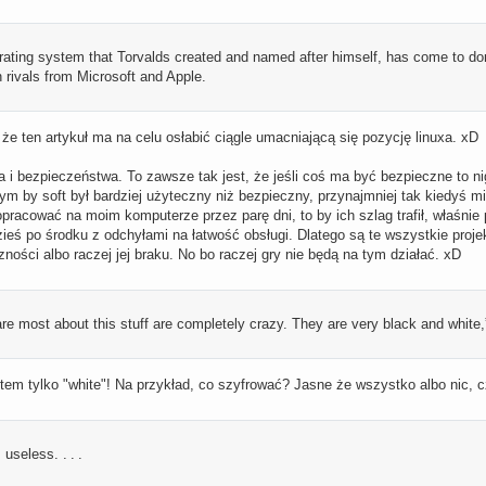
erating system that Torvalds created and named after himself, has come to do
n rivals from Microsoft and Apple.
e ten artykuł ma na celu osłabić ciągle umacniającą się pozycję linuxa. xD
 i bezpieczeństwa. To zawsze tak jest, że jeśli coś ma być bezpieczne to ni
 tym by soft był bardziej użyteczny niż bezpieczny, przynajmniej tak kiedyś 
opracować na moim komputerze przez parę dni, to by ich szlag trafił, właśnie
dzieś po środku z odchyłami na łatwość obsługi. Dlatego są te wszystkie proj
czności albo raczej jej braku. No bo raczej gry nie będą na tym działać. xD
e most about this stuff are completely crazy. They are very black and white,
estem tylko "white"! Na przykład, co szyfrować? Jasne że wszystko albo nic, 
s useless. . . .