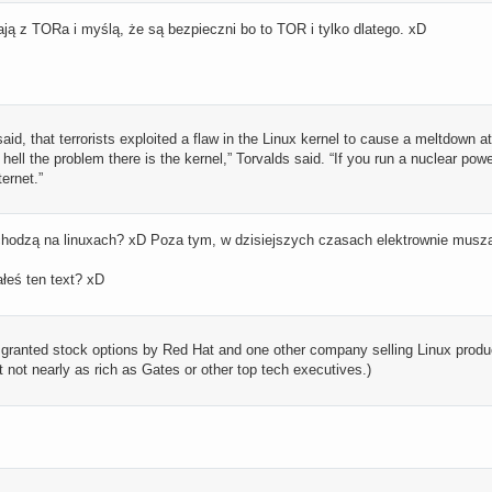
ają z TORa i myślą, że są bezpieczni bo to TOR i tylko dlatego. xD
aid, that terrorists exploited a flaw in the Linux kernel to cause a meltdown at 
hell the problem there is the kernel,” Torvalds said. “If you run a nuclear power
ternet.”
chodzą na linuxach? xD Poza tym, w dzisiejszych czasach elektrownie musz
łeś ten text? xD
 granted stock options by Red Hat and one other company selling Linux prod
 not nearly as rich as Gates or other top tech executives.)