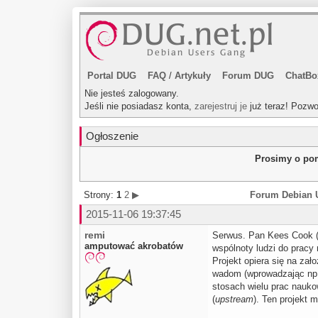
Portal DUG
FAQ
/
Artykuły
Forum DUG
ChatBo
Nie jesteś zalogowany.
Jeśli nie posiadasz konta,
zarejestruj je
już teraz! Pozwo
Ogłoszenie
Prosimy o pom
Strony:
1
2
▶
Forum Debian 
2015-11-06 19:37:45
remi
Serwus. Pan Kees Cook (
amputować akrobatów
wspólnoty ludzi do pracy
Projekt opiera się na za
wadom (wprowadzając np. 
stosach wielu prac nauk
(
upstream
). Ten projekt 