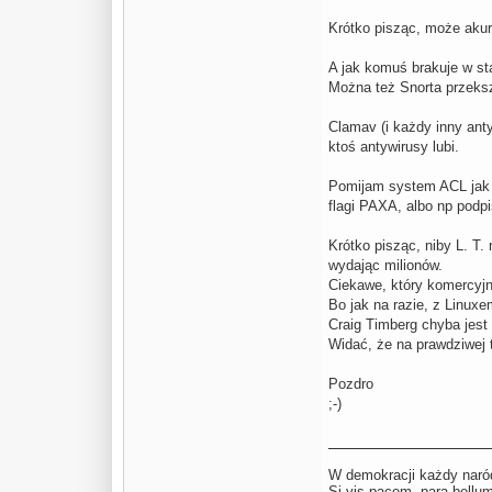
Krótko pisząc, może akura
A jak komuś brakuje w st
Można też Snorta przekszt
Clamav (i każdy inny ant
ktoś antywirusy lubi.
Pomijam system ACL jak
flagi PAXA, albo np podp
Krótko pisząc, niby L. T
wydając milionów.
Ciekawe, który komercyjn
Bo jak na razie, z Linuxe
Craig Timberg chyba jest 
Widać, że na prawdziwej 
Pozdro
;-)
W demokracji każdy naród
Si vis pacem para be