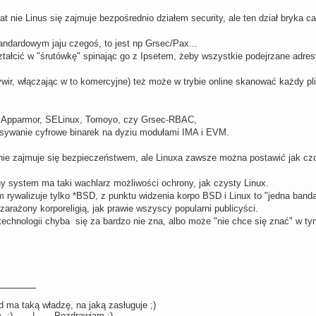
t nie Linus się zajmuje bezpośrednio działem security, ale ten dział bryka c
andardowym jaju czegoś, to jest np Grsec/Pax...
ałcić w "śrutówkę" spinając go z Ipsetem, żeby wszystkie podejrzane adresy 
ywir, włączając w to komercyjne) też może w trybie online skanować każdy 
 Apparmor, SELinux, Tomoyo, czy Grsec-RBAC,
isywanie cyfrowe binarek na dyziu modułami IMA i EVM.
. nie zajmuje się bezpieczeństwem, ale Linuxa zawsze można postawić jak cz
y system ma taki wachlarz możliwości ochrony, jak czysty Linux.
m rywalizuje tylko *BSD, z punktu widzenia korpo BSD i Linux to "jedna banda
zarażony korporeligią, jak prawie wszyscy popularni publicyści.
technologii chyba się za bardzo nie zna, albo może "nie chce się znać" w ty
 ma taką władzę, na jaką zasługuje ;)
llum ;) | Pozdrawiam :)