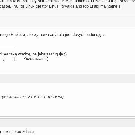
ith Linux is that they still treat security as a kind of nuisance thing,” says c
aster, Pa., of Linux creator Linus Torvalds and top Linux maintainers.
ego Papieża, ale wymowa artykułu jest dosyć tendencyjna.
 ma taką władzę, na jaką zasługuje ;)
llum ;) | Pozdrawiam :)
uzytkownikubunt (2016-12-01 01:26:54)
 text, to po zdaniu: