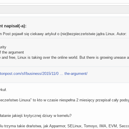
 napisał(-a):
Post pojawił się ciekawy artykuł o (nie)bezpieczeństwie jądra Linux. Autor: 
rity
f the argument
le and free, Linux is taking over the online world. But there is growing uneas
gtonpost.com/sf/business/2015/11/0 … the-argument/
ykuł.
zpieczeństwo Linuxa" to kto w czasie niespełna 2 miesięcy przepisał cały po
łatanie jakiejś krytycznej dziury w kernelu?
elu trzyma takie draństwa, jak Apparmor, SELinux, Tomoyo, IMA, EVM, Sec