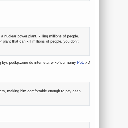
a nuclear power plant, killing millions of people.
 plant that can kill millions of people, you don’t
ą być podłączone do internetu, w końcu mamy
PoE
xD
ucts, making him comfortable enough to pay cash