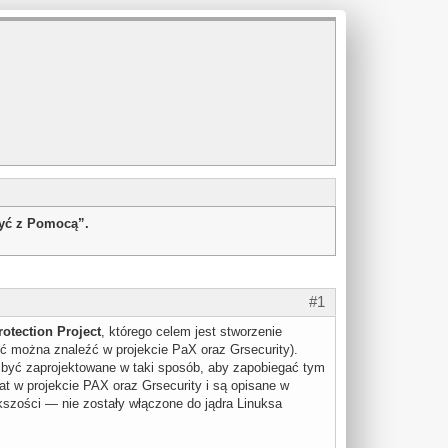
żyć z Pomocą”.
#1
rotection Project
, którego celem jest stworzenie
ć można znaleźć w projekcie PaX oraz Grsecurity).
si być zaprojektowane w taki sposób, aby zapobiegać tym
at w projekcie PAX oraz Grsecurity i są opisane w
szości — nie zostały włączone do jądra Linuksa