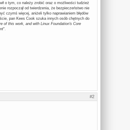
ił o tym, co należy zrobić oraz o możliwości tudzież
nie rozpoczął od twierdzenia, że bezpieczeństwo nie
być czymś więcej, aniżeli tylko naprawianiem błędów
wiście, pan Kees Cook szuka innych osób chętnych do
e of this work, and with Linux Foundation's Core
nt
".
#2