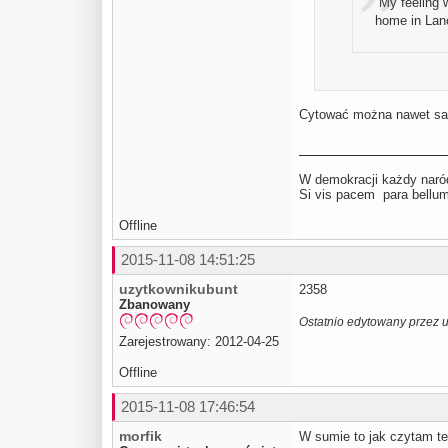
“My feeling w
home in Lanc
Cytować można nawet sam
W demokracji każdy naród
Si vis pacem para be
Offline
2015-11-08 14:51:25
uzytkownikubunt
2358
Zbanowany
Ostatnio edytowany przez 
Zarejestrowany: 2012-04-25
Offline
2015-11-08 17:46:54
morfik
W sumie to jak czytam ten