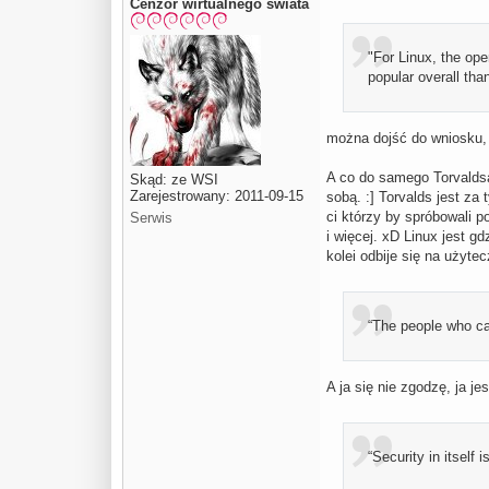
Cenzor wirtualnego świata
"For Linux, the op
popular overall tha
można dojść do wniosku, ż
A co do samego Torvaldsa
Skąd: ze WSI
Zarejestrowany: 2011-09-15
sobą. :] Torvalds jest za
ci którzy by spróbowali p
Serwis
i więcej. xD Linux jest g
kolei odbije się na użyte
“The people who car
A ja się nie zgodzę, ja j
“Security in itself i