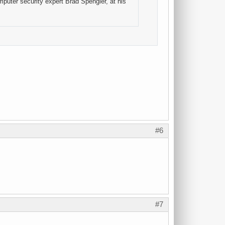
omputer security expert Brad Spengler, at his
#6
#7