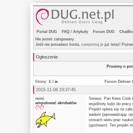
Portal DUG
FAQ
/
Artykuły
Forum DUG
ChatBo
Nie jesteś zalogowany.
Jeśli nie posiadasz konta,
zarejestruj je
już teraz! Pozwo
Ogłoszenie
Prosimy o pom
Strony:
1
2
▶
Forum Debian 
2015-11-06 19:37:45
remi
Serwus. Pan Kees Cook (
amputować akrobatów
wspólnoty ludzi do pracy
Projekt opiera się na za
wadom (wprowadzając np. 
stosach wielu prac nauk
(
upstream
). Ten projekt 