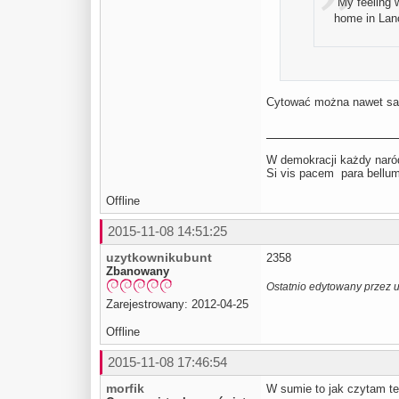
“My feeling w
home in Lanc
Cytować można nawet sam
W demokracji każdy naród
Si vis pacem para be
Offline
2015-11-08 14:51:25
uzytkownikubunt
2358
Zbanowany
Ostatnio edytowany przez 
Zarejestrowany: 2012-04-25
Offline
2015-11-08 17:46:54
morfik
W sumie to jak czytam ten