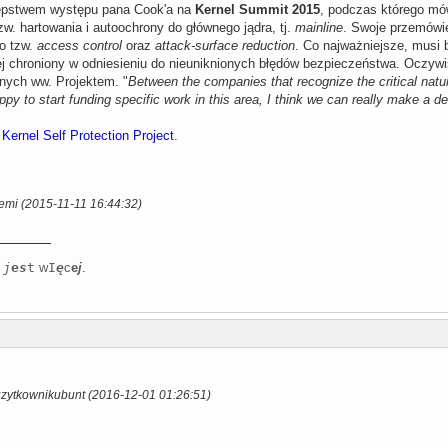
tępstwem występu pana Cook'a na
Kernel Summit 2015
, podczas którego mów
w. hartowania i autoochrony do głównego jądra, tj.
mainline
. Swoje przemówie
 o tzw.
access control
oraz
attack-surface reduction
. Co najważniejsze, musi 
iej chroniony w odniesieniu do nieuniknionych błędów bezpieczeństwa. Oczy
nych ww. Projektem. "
Between the companies that recognize the critical natur
happy to start funding specific work in this area, I think we can really make a de
:
Kernel Self Protection Project
.
emi (2015-11-11 16:44:32)
j
e
s
t
w
I
ę
c
e
j
.
uzytkownikubunt (2016-12-01 01:26:51)