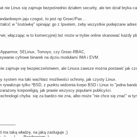
t nie Linus się zajmuje bezpośrednio działem security, ale ten dział bryka c
andardowym jaju czegoś, to jest np Grsec/Pax...
ałcić w "śrutówkę" spinając go z Ipsetem, żeby wszystkie podejrzane adresy 
ywir, włączając w to komercyjne) też może w trybie online skanować każdy 
 Apparmor, SELinux, Tomoyo, czy Grsec-RBAC,
isywanie cyfrowe binarek na dyziu modułami IMA i EVM.
. nie zajmuje się bezpieczeństwem, ale Linuxa zawsze można postawić jak cz
y system ma taki wachlarz możliwości ochrony, jak czysty Linux.
m rywalizuje tylko *BSD, z punktu widzenia korpo BSD i Linux to "jedna banda
zarażony korporeligią, jak prawie wszyscy popularni publicyści.
technologii chyba się za bardzo nie zna, albo może "nie chce się znać" w ty
 ma taką władzę, na jaką zasługuje ;)
llum ;) | Pozdrawiam :)