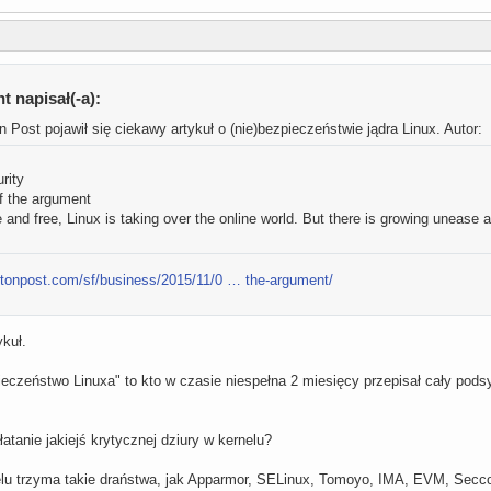
 napisał(-a):
Post pojawił się ciekawy artykuł o (nie)bezpieczeństwie jądra Linux. Autor: 
rity
f the argument
le and free, Linux is taking over the online world. But there is growing uneas
gtonpost.com/sf/business/2015/11/0 … the-argument/
ykuł.
zpieczeństwo Linuxa" to kto w czasie niespełna 2 miesięcy przepisał cały po
łatanie jakiejś krytycznej dziury w kernelu?
elu trzyma takie draństwa, jak Apparmor, SELinux, Tomoyo, IMA, EVM, Sec