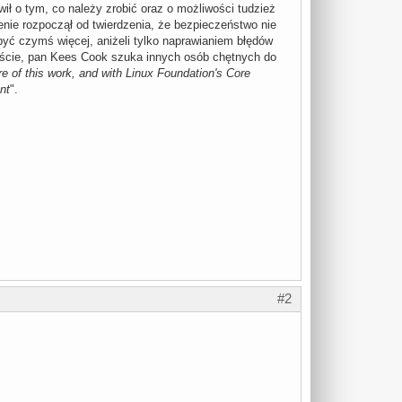
ił o tym, co należy zrobić oraz o możliwości tudzież
nie rozpoczął od twierdzenia, że bezpieczeństwo nie
być czymś więcej, aniżeli tylko naprawianiem błędów
wiście, pan Kees Cook szuka innych osób chętnych do
e of this work, and with Linux Foundation's Core
nt
".
#2