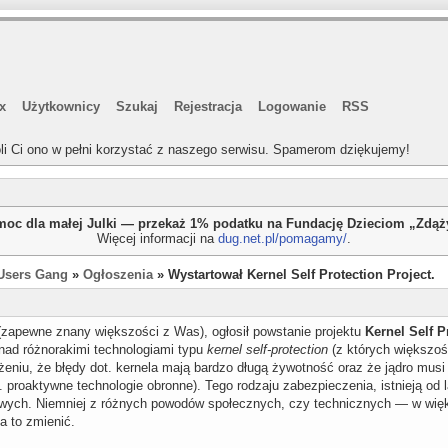
x
Użytkownicy
Szukaj
Rejestracja
Logowanie
RSS
li Ci ono w pełni korzystać z naszego serwisu. Spamerom dziękujemy!
oc dla małej Julki — przekaż 1% podatku na Fundację Dzieciom „Zdą
Więcej informacji na
dug.net.pl/pomagamy/
.
Users Gang
»
Ogłoszenia
» Wystartował Kernel Self Protection Project.
zapewne znany większości z Was), ogłosił powstanie projektu
Kernel Self P
 nad różnorakimi technologiami typu
kernel self-protection
(z których większoś
łożeniu, że błędy dot. kernela mają bardzo długą żywotność oraz że jądro mu
proaktywne technologie obronne). Tego rodzaju zabezpieczenia, istnieją od l
owych. Niemniej z różnych powodów społecznych, czy technicznych — w więk
ma to zmienić.