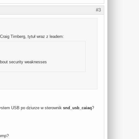
#3
Craig Timberg, tytuł wraz z leadem:
e about security weaknesses
dsystem USB po dziurze w sterownik
snd_usb_caiaq
?
comp?