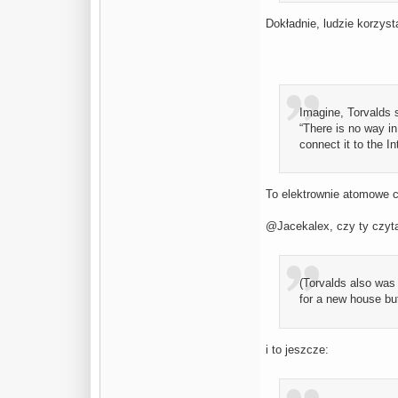
Dokładnie, ludzie korzyst
Imagine, Torvalds s
“There is no way in 
connect it to the In
To elektrownie atomowe 
@Jacekalex, czy ty czyta
(Torvalds also was
for a new house but
i to jeszcze: