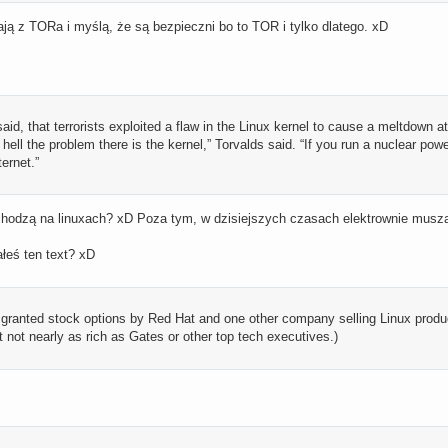
ają z TORa i myślą, że są bezpieczni bo to TOR i tylko dlatego. xD
aid, that terrorists exploited a flaw in the Linux kernel to cause a meltdown at 
hell the problem there is the kernel,” Torvalds said. “If you run a nuclear power
ternet.”
chodzą na linuxach? xD Poza tym, w dzisiejszych czasach elektrownie musz
łeś ten text? xD
 granted stock options by Red Hat and one other company selling Linux prod
 not nearly as rich as Gates or other top tech executives.)