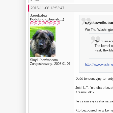
2015-11-08 13:53:47
Jacekalex
Podobno człowiek...;)
uzytkownikubunt
We The Washington 
Net of insecu
The kernel o
Fast, flexib
Skąd: /dev/random
Zarejestrowany: 2008-01-07
http://www.washin
Dość tendencyjny ten art
Jeśli L.T. "nie dba o be
Krasnoludki?
Ile czasu się czeka na za
Kto bezpośrednio w kern