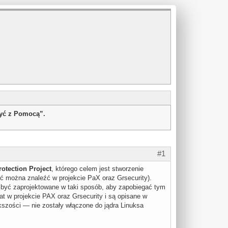
żyć z Pomocą”.
#1
rotection Project
, którego celem jest stworzenie
ć można znaleźć w projekcie PaX oraz Grsecurity).
si być zaprojektowane w taki sposób, aby zapobiegać tym
at w projekcie PAX oraz Grsecurity i są opisane w
szości — nie zostały włączone do jądra Linuksa