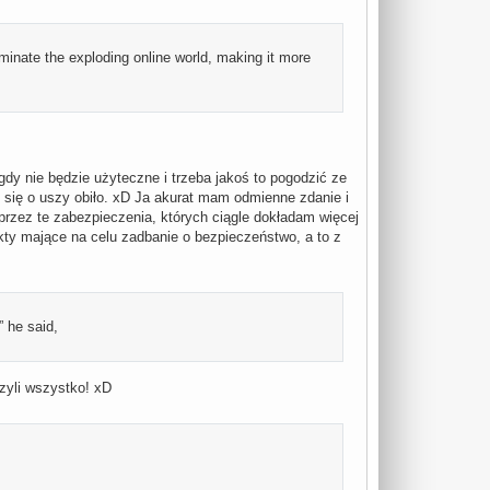
minate the exploding online world, making it more
gdy nie będzie użyteczne i trzeba jakoś to pogodzić ze
mi się o uszy obiło. xD Ja akurat mam odmienne zdanie i
 przez te zabezpieczenia, których ciągle dokładam więcej
ekty mające na celu zadbanie o bezpieczeństwo, a to z
” he said,
czyli wszystko! xD