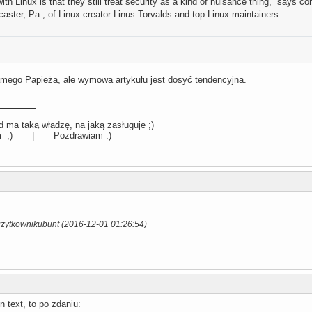
ith Linux is that they still treat security as a kind of nuisance thing,” says c
aster, Pa., of Linux creator Linus Torvalds and top Linux maintainers.
ego Papieża, ale wymowa artykułu jest dosyć tendencyjna.
 ma taką władzę, na jaką zasługuje ;)
llum ;) | Pozdrawiam :)
uzytkownikubunt (2016-12-01 01:26:54)
 text, to po zdaniu: