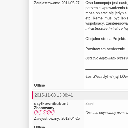
Owa koncepcja jest nas
Zarejestrowany: 2011-05-27
potrzebie wprowadzenia tz
może opierać się jedynie
etc. Kernel musi być lep
współpracy, zainteresowa
Infrastructure Initiative 
Oficjalna strona Projektu
Pozdrawiam serdecznie.
Ostatnio edytowany przez r
Ł
a
m
Z
As
a
d
y
!
w
Y
j
ą
Tk
Ó
w
Offline
2015-11-08 13:08:41
uzytkownikubunt
2356
Zbanowany
Ostatnio edytowany przez 
Zarejestrowany: 2012-04-25
Offline