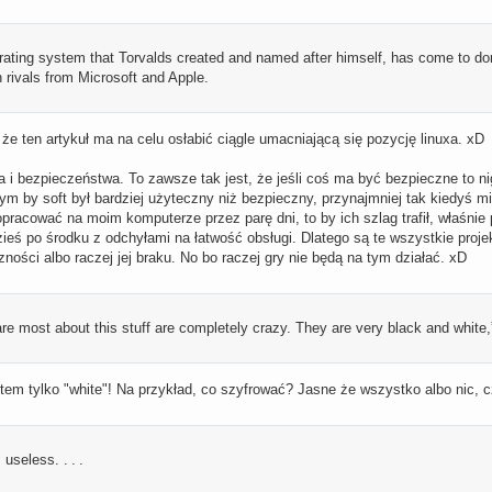
erating system that Torvalds created and named after himself, has come to do
n rivals from Microsoft and Apple.
e ten artykuł ma na celu osłabić ciągle umacniającą się pozycję linuxa. xD
 i bezpieczeństwa. To zawsze tak jest, że jeśli coś ma być bezpieczne to ni
 tym by soft był bardziej użyteczny niż bezpieczny, przynajmniej tak kiedyś 
opracować na moim komputerze przez parę dni, to by ich szlag trafił, właśnie
dzieś po środku z odchyłami na łatwość obsługi. Dlatego są te wszystkie proj
czności albo raczej jej braku. No bo raczej gry nie będą na tym działać. xD
e most about this stuff are completely crazy. They are very black and white,
estem tylko "white"! Na przykład, co szyfrować? Jasne że wszystko albo nic, 
s useless. . . .