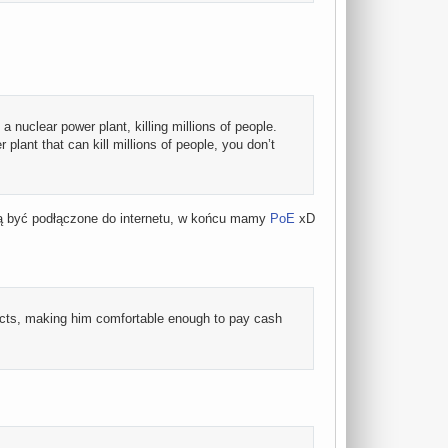
a nuclear power plant, killing millions of people.
 plant that can kill millions of people, you don’t
ą być podłączone do internetu, w końcu mamy
PoE
xD
ucts, making him comfortable enough to pay cash