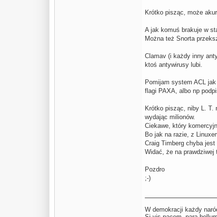
Krótko pisząc, może akura
A jak komuś brakuje w st
Można też Snorta przekszt
Clamav (i każdy inny ant
ktoś antywirusy lubi.
Pomijam system ACL jak
flagi PAXA, albo np podp
Krótko pisząc, niby L. T
wydając milionów.
Ciekawe, który komercyjn
Bo jak na razie, z Linuxe
Craig Timberg chyba jest 
Widać, że na prawdziwej 
Pozdro
;-)
W demokracji każdy naród
Si vis pacem para be