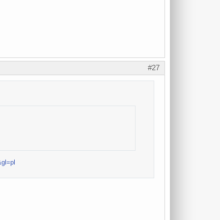
#27
gl=pl