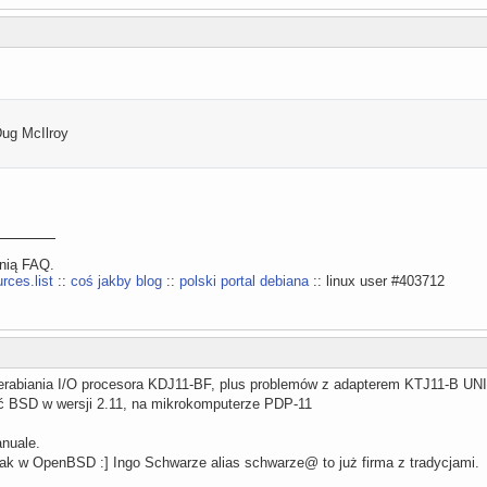
ug McIlroy
ynią FAQ.
rces.list
::
coś jakby blog
::
polski portal debiana
:: linux user #403712
erabiania I/O procesora KDJ11-BF, plus problemów z adapterem KTJ11-B U
ić BSD w wersji 2.11, na mikrokomputerze PDP-11
nuale.
jak w OpenBSD :] Ingo Schwarze alias schwarze@ to już firma z tradycjami.