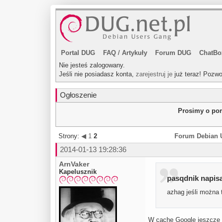
Portal DUG
FAQ
/
Artykuły
Forum DUG
ChatBo
Nie jesteś zalogowany.
Jeśli nie posiadasz konta,
zarejestruj je
już teraz! Pozwo
Ogłoszenie
Prosimy o pom
Strony:
◀
1
2
Forum Debian 
2014-01-13 19:28:36
ArnVaker
Kapelusznik
pasqdnik napisa
azhag jeśli można 
W cache Google jeszcze 