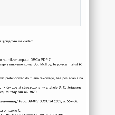
astępującym rozkładem;
erze na mikrokomputer DEC'a PDP-7.
rsję zaimplementował Dug McIlroy, tu polecam tekst
R.
wet pretendować do miana takowego, bez posiadania na
B, który został streszczony w artykule
S. C. Johnson
s, Murray Hill NJ 1973.
ogramming,' Proc. AFIPS SJCC 34 1969, s. 557-66
.
ka o nazwie C.