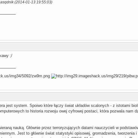
pasqdnik (2014-01-13 19:55:03)
kawy ;/
a jest system. Spoiwo które łączy świat układów scalonych - z istotami bio
puterowych to historia rozwoju owej cyfrowej postaci, która pozwala nam dz
ewieraną nauką. Głównie przez terroryzujących datami nauczycieli w podstaw
iennym. Jest to głównie świat statystyki opisowej, gromadzenia, tworzenia i