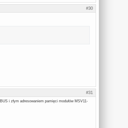
#30
#31
NIBUS i złym adresowaniem pamięci modułów MSV11-