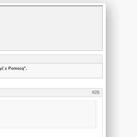
żyć z Pomocą”.
#26