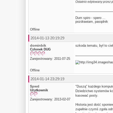
Ostatnio edytowany przez 
Dum spiro - spero ...
pozdrawiam, pasqdnik
Offline
2014-01-13 20:19:29
dominbik
szkoda tematu, był to cie
Członek DUG
Zarejestrowany: 2011-07-25
Offline
2014-01-14 23:29:19
$pwd
"Duszą" każdego komputer
Użytkownik
Dziedzictwo systemów kom
kasować posty.
Zarejestrowany: 2013-02-07
Historia jest dość sponi
zupełnie czymś zgoła odm