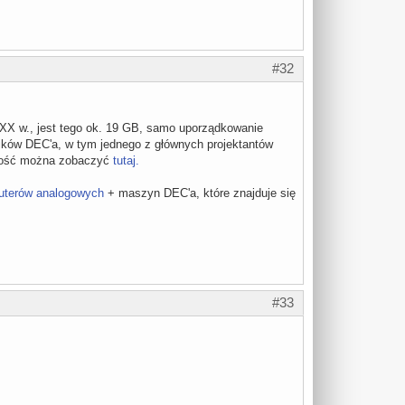
#32
 XX w., jest tego ok. 19 GB, samo uporządkowanie
ików DEC'a, w tym jednego z głównych projektantów
ałość można zobaczyć
tutaj.
terów analogowych
+ maszyn DEC'a, które znajduje się
#33