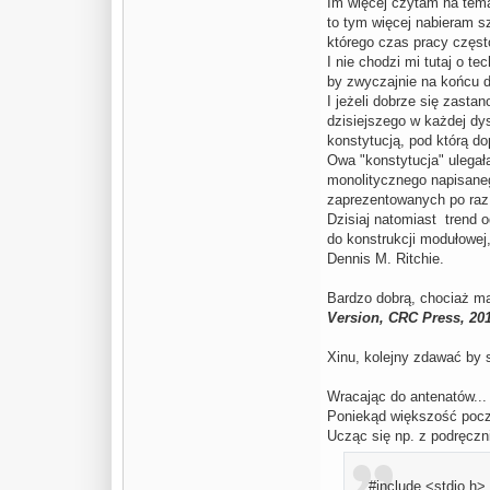
Im więcej czytam na tema
to tym więcej nabieram s
którego czas pracy często
I nie chodzi mi tutaj o t
by zwyczajnie na końcu d
I jeżeli dobrze się zasta
dzisiejszego w każdej dy
konstytucją, pod którą do
Owa "konstytucja" ulegał
monolitycznego napisaneg
zaprezentowanych po raz
Dzisiaj natomiast trend 
do konstrukcji modułowej
Dennis M. Ritchie.
Bardzo dobrą, chociaż ma
Version, CRC Press, 201
Xinu, kolejny zdawać by
Wracając do antenatów...
Poniekąd większość począ
Ucząc się np. z podręczn
#include <stdio.h>