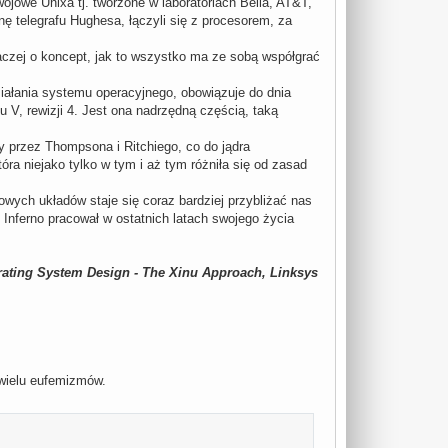
jowe Unixa tj. tworzone w laboratoriach Bella, AT&T,
ę telegrafu Hughesa, łączyli się z procesorem, za
 raczej o koncept, jak to wszystko ma ze sobą współgrać
ziałania systemu operacyjnego, obowiązuje do dnia
V, rewizji 4. Jest ona nadrzędną częścią, taką
y przez Thompsona i Ritchiego, co do jądra
ra niejako tylko w tym i aż tym różniła się od zasad
wych układów staje się coraz bardziej przybliżać nas
 Inferno pracował w ostatnich latach swojego życia
ating System Design - The Xinu Approach, Linksys
 wielu eufemizmów.