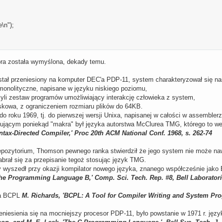
\n");
tóra została wymyślona, dekady temu.
stał przeniesiony na komputer DEC'a PDP-11, system charakteryzował się n
monolityczne, napisane w języku niskiego poziomu,
czyli zestaw programów umożliwiający interakcję człowieka z system,
skowa, z ograniczeniem rozmiaru plików do 64KB.
do roku 1969, tj. do pierwszej wersji Unixa, napisanej w całości w assembl
ującym poniekąd "makra" był języka autorstwa McClurea TMG, którego to we
tax-Directed Compiler,' Proc 20th ACM National Conf. 1968, s. 262-74
epozytorium, Thomson pewnego ranka stwierdził że jego system nie może na
zabrał się za przepisanie tegoż stosując język TMG.
y wyszedł przy okazji kompilator nowego języka, znanego współcześnie jako 
he Programming Language B,' Comp. Sci. Tech. Rep. #8, Bell Laboratorie
ka BCPL
M. Richards, 'BCPL: A Tool for Compiler Writing and System Pr
niesienia się na mocniejszy procesor PDP-11, było powstanie w 1971 r. języ