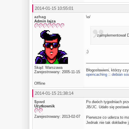
2014-01-15 10:55:01
azhag
\o/
Admin łajza
zaimplementował D
;)
Skąd: Warszawa
Błogosławieni, którzy cz
Zarejestrowany: 2005-11-15
opencaching
::
debian sou
Offline
2014-01-15 21:38:14
$pwd
Po dwóch tygodniach prz
Użytkownik
JB/JC. Udało się postaw
Zarejestrowany: 2013-02-07
Pierwsze co uderza to ma
Jednak nie tak dokładne 