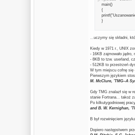
main()
{
printf("Uszanowanie
}
...uczymy się składni, k
Kiedy w 1971 r., UNIX zo
- 16KB zajmowało jądro, 
- 8KB to tzw. userland, 
- 512KB to przestrzeń dy
W tym miejscu cofnę się 
Pierwszym językiem stos
M. McClure, 'TMG--A Syn
Gdy TMG znalazł się w r
stanie Fortrana... takoż 
Po kilkutygodniowej prac
and B. W. Kernighan, 'T
B był rozwinięciem języ
Dopiero następstwem prze