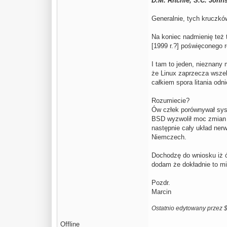
D.M. Ritchie, S.C. John
Generalnie, tych kruczkó
Na koniec nadmienię też
[1999 r.?] poświęconego r
I tam to jeden, nieznany 
że Linux zaprzecza wszel
całkiem spora litania odn
Rozumiecie?
Ów człek porównywał syste
BSD wyzwolił moc zmian a
następnie cały układ ner
Niemczech.
Dochodzę do wniosku iż ów
dodam że dokładnie to mi
Pozdr.
Marcin
Ostatnio edytowany przez 
Offline