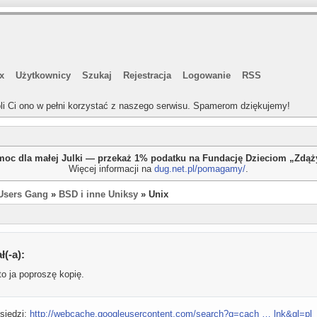
x
Użytkownicy
Szukaj
Rejestracja
Logowanie
RSS
li Ci ono w pełni korzystać z naszego serwisu. Spamerom dziękujemy!
oc dla małej Julki — przekaż 1% podatku na Fundację Dzieciom „Zdą
Więcej informacji na
dug.net.pl/pomagamy/
.
Users Gang
»
BSD i inne Uniksy
» Unix
ł(-a):
to ja poproszę kopię.
siedzi:
http://webcache.googleusercontent.com/search?q=cach … lnk&gl=pl