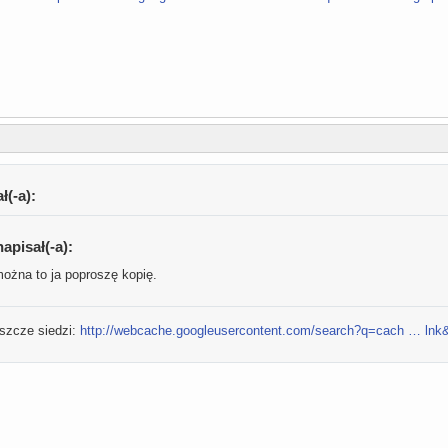
ł(-a):
apisał(-a):
można to ja poproszę kopię.
szcze siedzi:
http://webcache.googleusercontent.com/search?q=cach … lnk&