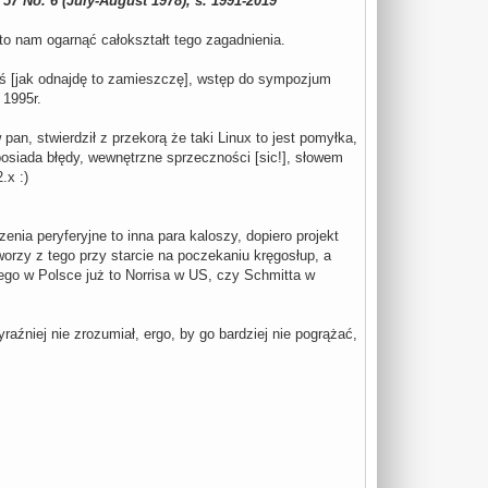
57 No. 6 (July-August 1978), s. 1991-2019
to nam ogarnąć całokształt tego zagadnienia.
ś [jak odnajdę to zamieszczę], wstęp do sympozjum
 1995r.
an, stwierdził z przekorą że taki Linux to jest pomyłka,
osiada błędy, wewnętrzne sprzeczności [sic!], słowem
.x :)
enia peryferyjne to inna para kaloszy, dopiero projekt
orzy z tego przy starcie na poczekaniu kręgosłup, a
iego w Polsce już to Norrisa w US, czy Schmitta w
aźniej nie zrozumiał, ergo, by go bardziej nie pogrążać,