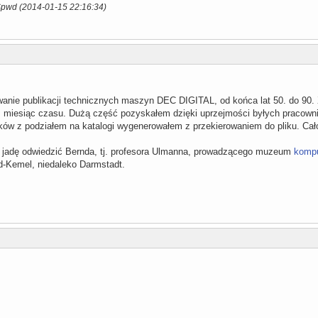
$pwd (2014-01-15 22:16:34)
anie publikacji technicznych maszyn DEC DIGITAL, od końca lat 50. do 90.
. miesiąc czasu. Dużą część pozyskałem dzięki uprzejmości byłych pracown
ików z podziałem na katalogi wygenerowałem z przekierowaniem do pliku. C
u jadę odwiedzić Bernda, tj. profesora Ulmanna, prowadzącego muzeum
kompu
d-Kemel, niedaleko Darmstadt.