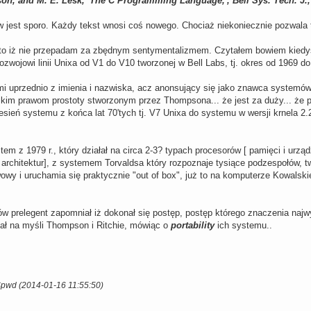
son, and M. E. Lesk, 'The C Programming Language,', Bell Sys. Tech. J., 
w jest sporo. Każdy tekst wnosi coś nowego. Chociaż niekoniecznie pozwala 
 to iż nie przepadam za zbędnym sentymentalizmem. Czytałem bowiem kiedy
ozwojowi linii Unixa od V1 do V10 tworzonej w Bell Labs, tj. okres od 1969 do
mi uprzednio z imienia i nazwiska, acz anonsujący się jako znawca systemów p
kim prawom prostoty stworzonym przez Thompsona... że jest za duży... że p
iesień systemu z końca lat 70'tych tj. V7 Unixa do systemu w wersji krnela 2.2
m z 1979 r., który działał na circa 2-3? typach procesorów [ pamięci i urządz
rchitektur], z systemem Torvaldsa który rozpoznaje tysiące podzespołów, tw
wowy i uruchamia się praktycznie "out of box", już to na komputerze Kowalsk
 prelegent zapomniał iż dokonał się postęp, postęp którego znaczenia najwyr
ał na myśli Thompson i Ritchie, mówiąc o
portability
ich systemu..
$pwd (2014-01-16 11:55:50)