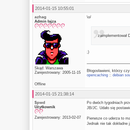
2014-01-15 10:55:01
azhag
\o/
Admin łajza
zaimplementował D
;)
Skąd: Warszawa
Błogosławieni, którzy cz
Zarejestrowany: 2005-11-15
opencaching
::
debian sou
Offline
2014-01-15 21:38:14
$pwd
Po dwóch tygodniach prz
Użytkownik
JB/JC. Udało się postaw
Zarejestrowany: 2013-02-07
Pierwsze co uderza to ma
Jednak nie tak dokładne 