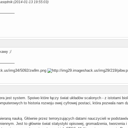
pasqdnik (2014-01-13 19:55:03)
kawy ;/
a jest system. Spoiwo które łączy świat układów scalonych - z istotami bio
puterowych to historia rozwoju owej cyfrowej postaci, która pozwala nam dz
ewieraną nauką. Głównie przez terroryzujących datami nauczycieli w podstaw
iennym. Jest to głównie świat statystyki opisowej, gromadzenia, tworzenia i