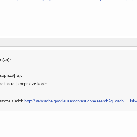
ł(-a):
apisał(-a):
można to ja poproszę kopię.
szcze siedzi:
http://webcache.googleusercontent.com/search?q=cach … lnk&