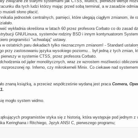
ty związane ze starymi systemami jak CTSS, Multics, pierwsze wersje Rozwo
zacunku dla tych ludzi którzy mając przed sobą terminal, a w zasadzie odmian
 musieli słono płacić.
echnikalia jednostek centralnych, pamięci, które ulegają ciągłym zmianom, ile
ziałało.
nowić wykładnia określona w latach 60 przez profesora Corbato co do zasad d
strybucji GNU/Linuxa, systemów rodziny BSD i innym kontynuatorom Systemu 
piero programiści "uchwalają" ustawy.
a w ostatnich paru dekadach tylko nieznacznym zmianom! - Standard ustalon
o przy zastosowaniu języka wysokiego poziomu... był jedną z tych zmian, któ
 pierwszy w systemie CTSS, przez profesora Corbato.
odchodzenia od jąder monolitycznych, wraz ze wzrostem możliwości obliczenio
, rozproszonej np. Inferno, czy mikrokerneli Minix. Co ciekawe nad systemem
ło znaną książką, a przecież współcześnie wydaną jest praca
Comera, Oper
1.
 się mogło system widmo.
tkujących programistów styka się z historią, która występuje pod jednym z
ika Keringhana i Ritchiego, Język ANSI C, pierwszego programu;