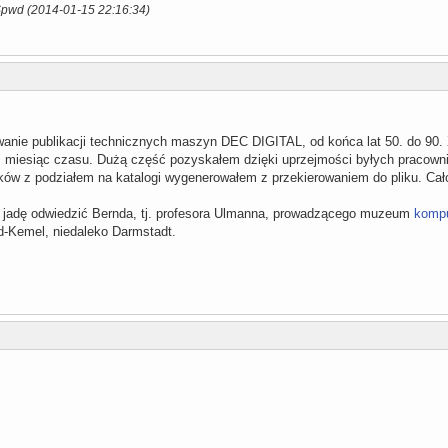
$pwd (2014-01-15 22:16:34)
anie publikacji technicznych maszyn DEC DIGITAL, od końca lat 50. do 90.
. miesiąc czasu. Dużą część pozyskałem dzięki uprzejmości byłych pracown
ików z podziałem na katalogi wygenerowałem z przekierowaniem do pliku. C
u jadę odwiedzić Bernda, tj. profesora Ulmanna, prowadzącego muzeum
kompu
d-Kemel, niedaleko Darmstadt.