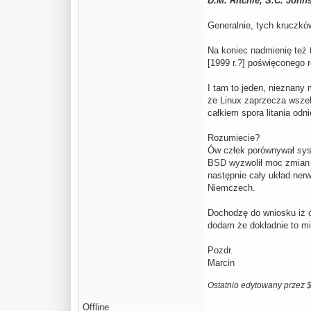
D.M. Ritchie, S.C. John
Generalnie, tych kruczkó
Na koniec nadmienię też
[1999 r.?] poświęconego r
I tam to jeden, nieznany 
że Linux zaprzecza wszel
całkiem spora litania odn
Rozumiecie?
Ów człek porównywał syste
BSD wyzwolił moc zmian a
następnie cały układ ner
Niemczech.
Dochodzę do wniosku iż ów
dodam że dokładnie to mi
Pozdr.
Marcin
Ostatnio edytowany przez 
Offline