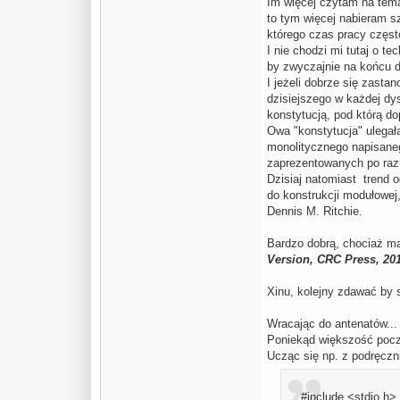
Im więcej czytam na tema
to tym więcej nabieram s
którego czas pracy często
I nie chodzi mi tutaj o t
by zwyczajnie na końcu d
I jeżeli dobrze się zasta
dzisiejszego w każdej dy
konstytucją, pod którą do
Owa "konstytucja" ulegał
monolitycznego napisaneg
zaprezentowanych po raz
Dzisiaj natomiast trend 
do konstrukcji modułowej
Dennis M. Ritchie.
Bardzo dobrą, chociaż ma
Version, CRC Press, 201
Xinu, kolejny zdawać by
Wracając do antenatów...
Poniekąd większość począ
Ucząc się np. z podręczn
#include <stdio.h>