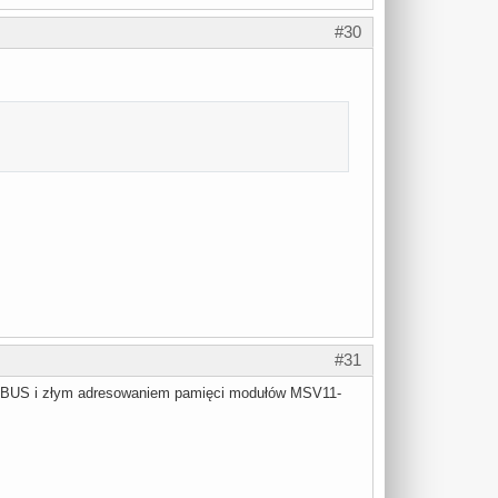
#30
#31
NIBUS i złym adresowaniem pamięci modułów MSV11-