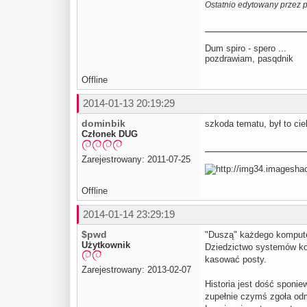
Ostatnio edytowany przez 
Dum spiro - spero ...
pozdrawiam, pasqdnik
Offline
2014-01-13 20:19:29
dominbik
szkoda tematu, był to cie
Członek DUG
Zarejestrowany: 2011-07-25
Offline
2014-01-14 23:29:19
$pwd
"Duszą" każdego komputer
Użytkownik
Dziedzictwo systemów kom
kasować posty.
Zarejestrowany: 2013-02-07
Historia jest dość sponi
zupełnie czymś zgoła odm