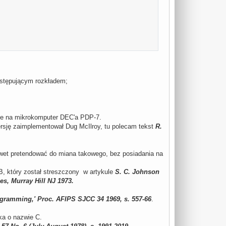
astępującym rozkładem;
erze na mikrokomputer DEC'a PDP-7.
rsję zaimplementował Dug McIlroy, tu polecam tekst
R.
wet pretendować do miana takowego, bez posiadania na
B, który został streszczony w artykule
S. C. Johnson
s, Murray Hill NJ 1973.
ogramming,' Proc. AFIPS SJCC 34 1969, s. 557-66
.
ka o nazwie C.