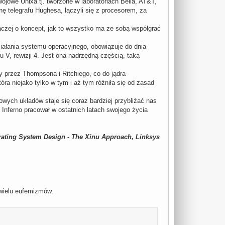
jowe Unixa tj. tworzone w laboratoriach Bella, AT&T,
ę telegrafu Hughesa, łączyli się z procesorem, za
 raczej o koncept, jak to wszystko ma ze sobą współgrać
ziałania systemu operacyjnego, obowiązuje do dnia
V, rewizji 4. Jest ona nadrzędną częścią, taką
y przez Thompsona i Ritchiego, co do jądra
ra niejako tylko w tym i aż tym różniła się od zasad
wych układów staje się coraz bardziej przybliżać nas
 Inferno pracował w ostatnich latach swojego życia
ating System Design - The Xinu Approach, Linksys
 wielu eufemizmów.