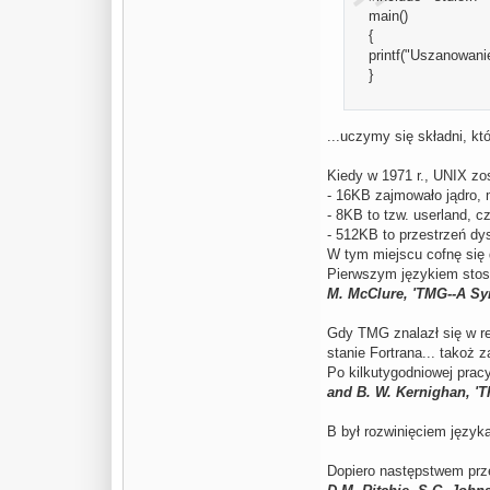
main()
{
printf("Uszanowanie
}
...uczymy się składni, k
Kiedy w 1971 r., UNIX zo
- 16KB zajmowało jądro, 
- 8KB to tzw. userland, 
- 512KB to przestrzeń dy
W tym miejscu cofnę się 
Pierwszym językiem stos
M. McClure, 'TMG--A Syn
Gdy TMG znalazł się w r
stanie Fortrana... takoż 
Po kilkutygodniowej prac
and B. W. Kernighan, 'T
B był rozwinięciem języ
Dopiero następstwem prze