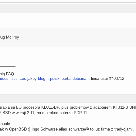
ug McIlroy
ynią FAQ.
rces.list
::
coś jakby blog
::
polski portal debiana
:: linux user #403712
erabiania I/O procesora KDJ11-BF, plus problemów z adapterem KTJ11-B U
ić BSD w wersji 2.11, na mikrokomputerze PDP-11
nuale.
jak w OpenBSD :] Ingo Schwarze alias schwarze@ to już firma z tradycjami.