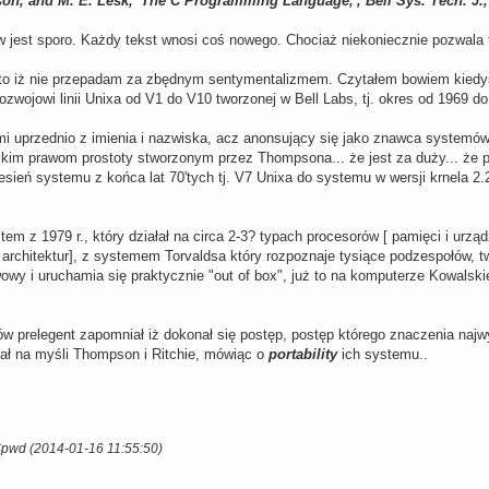
son, and M. E. Lesk, 'The C Programming Language,', Bell Sys. Tech. J., 
w jest sporo. Każdy tekst wnosi coś nowego. Chociaż niekoniecznie pozwala 
 to iż nie przepadam za zbędnym sentymentalizmem. Czytałem bowiem kiedy
ozwojowi linii Unixa od V1 do V10 tworzonej w Bell Labs, tj. okres od 1969 do
mi uprzednio z imienia i nazwiska, acz anonsujący się jako znawca systemów p
kim prawom prostoty stworzonym przez Thompsona... że jest za duży... że p
iesień systemu z końca lat 70'tych tj. V7 Unixa do systemu w wersji krnela 2.2
m z 1979 r., który działał na circa 2-3? typach procesorów [ pamięci i urządz
rchitektur], z systemem Torvaldsa który rozpoznaje tysiące podzespołów, tw
wowy i uruchamia się praktycznie "out of box", już to na komputerze Kowalsk
 prelegent zapomniał iż dokonał się postęp, postęp którego znaczenia najwyr
ał na myśli Thompson i Ritchie, mówiąc o
portability
ich systemu..
$pwd (2014-01-16 11:55:50)