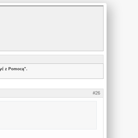
żyć z Pomocą”.
#26