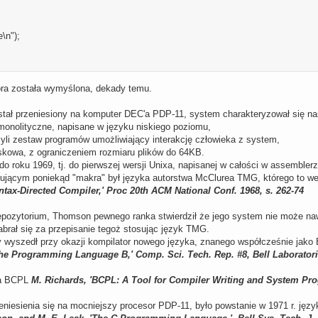
\n");
tóra została wymyślona, dekady temu.
stał przeniesiony na komputer DEC'a PDP-11, system charakteryzował się n
monolityczne, napisane w języku niskiego poziomu,
czyli zestaw programów umożliwiający interakcję człowieka z system,
skowa, z ograniczeniem rozmiaru plików do 64KB.
do roku 1969, tj. do pierwszej wersji Unixa, napisanej w całości w assembl
ującym poniekąd "makra" był języka autorstwa McClurea TMG, którego to we
tax-Directed Compiler,' Proc 20th ACM National Conf. 1968, s. 262-74
epozytorium, Thomson pewnego ranka stwierdził że jego system nie może na
zabrał się za przepisanie tegoż stosując język TMG.
y wyszedł przy okazji kompilator nowego języka, znanego współcześnie jako 
he Programming Language B,' Comp. Sci. Tech. Rep. #8, Bell Laboratorie
ka BCPL
M. Richards, 'BCPL: A Tool for Compiler Writing and System Pr
niesienia się na mocniejszy procesor PDP-11, było powstanie w 1971 r. języ