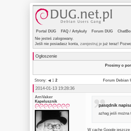
Portal DUG
FAQ
/
Artykuły
Forum DUG
ChatBo
Nie jesteś zalogowany.
Jeśli nie posiadasz konta,
zarejestruj je
już teraz! Pozwo
Ogłoszenie
Prosimy o pom
Strony:
◀
1
2
Forum Debian 
2014-01-13 19:28:36
ArnVaker
Kapelusznik
pasqdnik napisa
azhag jeśli można 
W cache Google jeszcze 