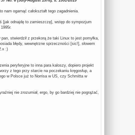
57 No. 6 (July-August 1978), s. 1991-2019
to nam ogarnąć całokształt tego zagadnienia.
ś [jak odnajdę to zamieszczę], wstęp do sympozjum
 1995r.
an, stwierdził z przekorą że taki Linux to jest pomyłka,
osiada błędy, wewnętrzne sprzeczności [sic!], słowem
.x :)
enia peryferyjne to inna para kaloszy, dopiero projekt
orzy z tego przy starcie na poczekaniu kręgosłup, a
iego w Polsce już to Norrisa w US, czy Schmitta w
aźniej nie zrozumiał, ergo, by go bardziej nie pogrążać,