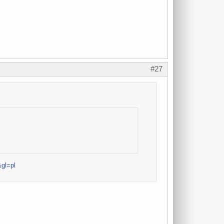
#27
gl=pl