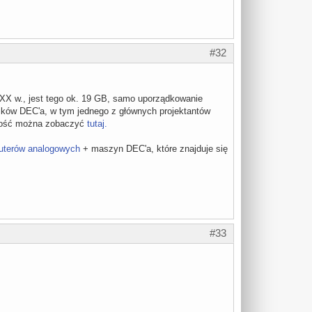
#32
 XX w., jest tego ok. 19 GB, samo uporządkowanie
ików DEC'a, w tym jednego z głównych projektantów
ałość można zobaczyć
tutaj.
terów analogowych
+ maszyn DEC'a, które znajduje się
#33