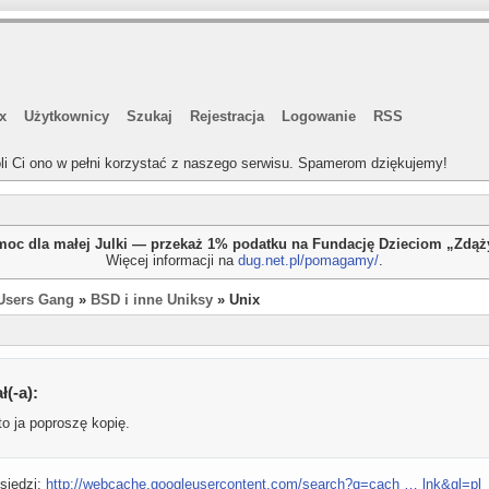
x
Użytkownicy
Szukaj
Rejestracja
Logowanie
RSS
li Ci ono w pełni korzystać z naszego serwisu. Spamerom dziękujemy!
oc dla małej Julki — przekaż 1% podatku na Fundację Dzieciom „Zdą
Więcej informacji na
dug.net.pl/pomagamy/
.
Users Gang
»
BSD i inne Uniksy
» Unix
ł(-a):
to ja poproszę kopię.
siedzi:
http://webcache.googleusercontent.com/search?q=cach … lnk&gl=pl