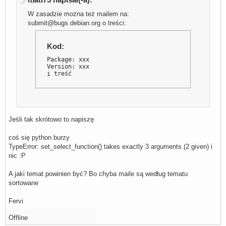
W zasadzie można też mailem na:
submit@bugs.debian.org o treści:
Kod:
Package: xxx

Version: xxx

i treść
Jeśli tak skrótowo to napiszę
coś się python burzy
TypeError: set_select_function() takes exactly 3 arguments (2 given) i
nic :P
A jaki temat powinien być? Bo chyba maile są według tematu
sortowane
Fervi
Offline