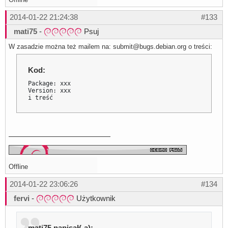
2014-01-22 21:24:38
#133
mati75
-
Psuj
W zasadzie można też mailem na: submit@bugs.debian.org o treści:
Kod:
Package: xxx

Version: xxx

i treść
Offline
2014-01-22 23:06:26
#134
fervi
-
Użytkownik
mati75 napisał(-a):