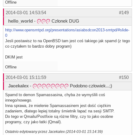
Offline
2014-03-01 14:53:54
#149
hello_world
-
Członek DUG
http://www.opensmtpd.org/presentations/asiabsdcon2013-smtpd/#slide-
0
Jesli postawisz to na OpenBSD tam jest coś takiego jak spamd (z tego
co czytałem to bardzo dobry program)
DKIM jest
Offline
2014-03-01 15:11:59
#150
Jacekalex
-
Podobno człowiek...;)
Spamd to demon Spamassasina, chyba że wymyślili coś
innego/nowego.
Inna sprawa, że mielenie Spamassasinem jest dość ciężkim
zadaniem, dlatego lepiej totalny śmietnik łapać na sesji SMTP.
Do tego w Qmailu/Postfixie są różne filtry, czy to jako osobne
programy, czy jako łatki (Qmail).
Ostatnio edytowany przez Jacekalex (2014-03-01 15:14:39)