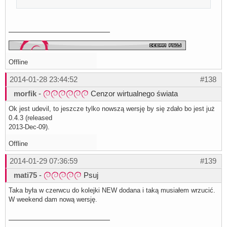
Offline
2014-01-28 23:44:52
#138
morfik
-
Cenzor wirtualnego świata
Ok jest udevil, to jeszcze tylko nowszą wersję by się zdało bo jest już
0.4.3 (released
2013-Dec-09).
Offline
2014-01-29 07:36:59
#139
mati75
-
Psuj
Taka była w czerwcu do kolejki NEW dodana i taką musiałem wrzucić.
W weekend dam nową wersję.