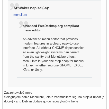
ArnVaker napisał(-a):
menulibre
advanced FreeDesktop.org compliant
menu editor
An advanced menu editor that provides
modern features in a clean, easy-to-use
interface. All without GNOME dependencies,
so even lightweight systems can benefit
from the sanity that MenuLibre offers.
MenuLibre is your one-stop shop for menus
in Linux, whether you use GNOME, LXDE,
Xfce, or Unity.
Zaszokowałeś mnie
Ściągnąłem sobie Menulibre, lekko zasmuciłem się, bo projekt upadł (a
dobry) - a tu Debian dodaje go do repozytoriów, hehe