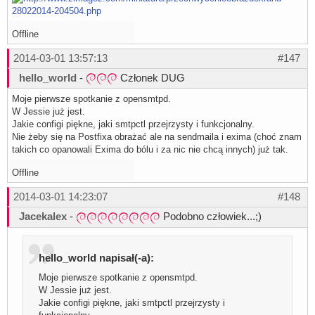
Offline
2014-03-01 13:57:13
#147
hello_world
-
Członek DUG
Moje pierwsze spotkanie z opensmtpd.
W Jessie już jest.
Jakie configi piękne, jaki smtpctl przejrzysty i funkcjonalny.
Nie żeby się na Postfixa obrażać ale na sendmaila i exima (choć znam
takich co opanowali Exima do bólu i za nic nie chcą innych) już tak.
Offline
2014-03-01 14:23:07
#148
Jacekalex
-
Podobno człowiek...;)
hello_world napisał(-a):
Moje pierwsze spotkanie z opensmtpd.
W Jessie już jest.
Jakie configi piękne, jaki smtpctl przejrzysty i