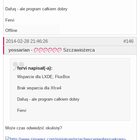
Dafuq - ale program całkiem dobry
Fervi
Offline
2014-02-28 21:46:26
#146
yossarian
-
Szczawiożerca
fervi napisał(-a):
Wsparcie dla LXDE, FluxBox
Brak wsparcia dla Xfce4
Dafuq - ale program całkiem dobry
Fervi
Może czas odwiedzić okulistę?