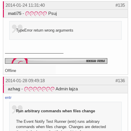
2014-01-24 11:31:40
#135
mati75
-
Psuj
TypeError return wrong arguments
Offline
2014-01-28 09:49:18
#136
azhag
-
Admin łajza
entr
Run arbitrary commands when files change
The Event Notify Test Runner (entr) runs arbitrary
commands when files change. Changes are detected