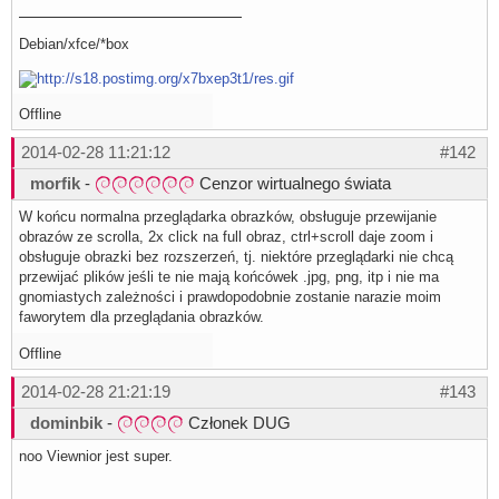
Debian/xfce/*box
Offline
2014-02-28 11:21:12
#142
morfik
-
Cenzor wirtualnego świata
W końcu normalna przeglądarka obrazków, obsługuje przewijanie
obrazów ze scrolla, 2x click na full obraz, ctrl+scroll daje zoom i
obsługuje obrazki bez rozszerzeń, tj. niektóre przeglądarki nie chcą
przewijać plików jeśli te nie mają końcówek .jpg, png, itp i nie ma
gnomiastych zależności i prawdopodobnie zostanie narazie moim
faworytem dla przeglądania obrazków.
Offline
2014-02-28 21:21:19
#143
dominbik
-
Członek DUG
noo Viewnior jest super.