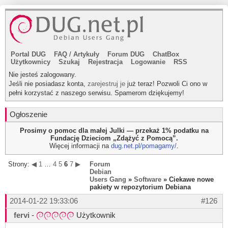
Portal DUG
FAQ
/
Artykuły
Forum DUG
ChatBox
Użytkownicy
Szukaj
Rejestracja
Logowanie
RSS
Nie jesteś zalogowany.
Jeśli nie posiadasz konta,
zarejestruj je
już teraz! Pozwoli Ci ono w
pełni korzystać z naszego serwisu. Spamerom dziękujemy!
Ogłoszenie
Prosimy o pomoc dla małej Julki — przekaż 1% podatku na
Fundację Dzieciom „Zdążyć z Pomocą”.
Więcej informacji na
dug.net.pl/pomagamy/
.
Strony:
◀
1
…
4
5
6
7
▶
Forum
Debian
Users Gang
»
Software
» Ciekawe nowe
pakiety w repozytorium Debiana
2014-01-22 19:33:06
#126
fervi
-
Użytkownik