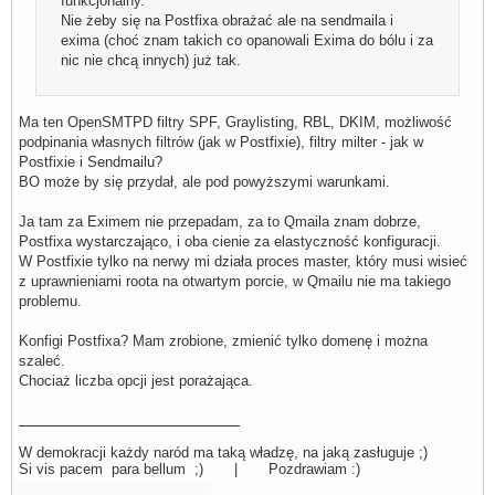
funkcjonalny.
Nie żeby się na Postfixa obrażać ale na sendmaila i
exima (choć znam takich co opanowali Exima do bólu i za
nic nie chcą innych) już tak.
Ma ten OpenSMTPD filtry SPF, Graylisting, RBL, DKIM, możliwość
podpinania własnych filtrów (jak w Postfixie), filtry milter - jak w
Postfixie i Sendmailu?
BO może by się przydał, ale pod powyższymi warunkami.
Ja tam za Eximem nie przepadam, za to Qmaila znam dobrze,
Postfixa wystarczająco, i oba cienie za elastyczność konfiguracji.
W Postfixie tylko na nerwy mi działa proces master, który musi wisieć
z uprawnieniami roota na otwartym porcie, w Qmailu nie ma takiego
problemu.
Konfigi Postfixa? Mam zrobione, zmienić tylko domenę i można
szaleć.
Chociaż liczba opcji jest porażająca.
W demokracji każdy naród ma taką władzę, na jaką zasługuje ;)
Si vis pacem para bellum ;) | Pozdrawiam :)