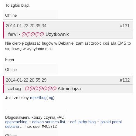
To zgłoś błąd.
Offline
2014-01-22 20:39:34
#131
fervi
-
Użytkownik
Nie cierpię zgłaszać bugów w Debianie, zamiast zrobić coś a'la CMS to
się bawię w wysyłanie maili
Fervi
Offline
2014-01-22 20:55:29
#132
azhag
-
Admin łajza
Jest zrobiony
reportbug
(
-ng
).
Błogosławieni, którzy czynią FAQ.
opencaching
::
debian sources.list
::
coś jakby blog
::
polski portal
debiana
:: linux user #403712
Offline