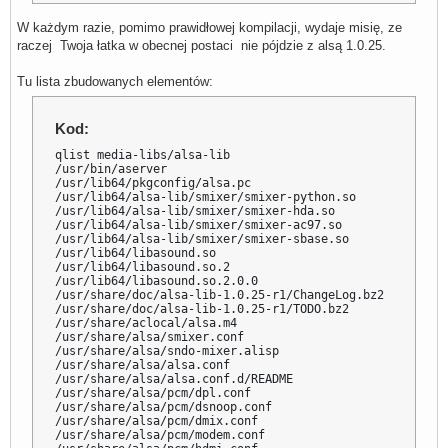
W każdym razie, pomimo prawidłowej kompilacji, wydaje misię, ze
raczej Twoja łatka w obecnej postaci nie pójdzie z alsą 1.0.25.
Tu lista zbudowanych elementów:
Kod:
qlist media-libs/alsa-lib

/usr/bin/aserver

/usr/lib64/pkgconfig/alsa.pc

/usr/lib64/alsa-lib/smixer/smixer-python.so

/usr/lib64/alsa-lib/smixer/smixer-hda.so

/usr/lib64/alsa-lib/smixer/smixer-ac97.so

/usr/lib64/alsa-lib/smixer/smixer-sbase.so

/usr/lib64/libasound.so

/usr/lib64/libasound.so.2

/usr/lib64/libasound.so.2.0.0

/usr/share/doc/alsa-lib-1.0.25-r1/ChangeLog.bz2

/usr/share/doc/alsa-lib-1.0.25-r1/TODO.bz2

/usr/share/aclocal/alsa.m4

/usr/share/alsa/smixer.conf

/usr/share/alsa/sndo-mixer.alisp

/usr/share/alsa/alsa.conf

/usr/share/alsa/alsa.conf.d/README

/usr/share/alsa/pcm/dpl.conf

/usr/share/alsa/pcm/dsnoop.conf

/usr/share/alsa/pcm/dmix.conf

/usr/share/alsa/pcm/modem.conf
