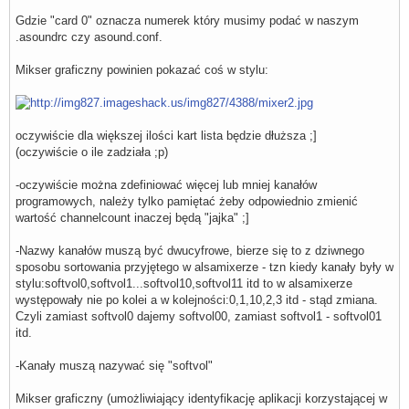
    slave {

Gdzie "card 0" oznacza numerek który musimy podać w naszym
        pcm         "dmixer"

.asoundrc czy asound.conf.
    }

    control {

        name        "Softvol04"

Mikser graficzny powinien pokazać coś w stylu:
        card        0

    }

}

pcm.softvol05 {

oczywiście dla większej ilości kart lista będzie dłuższa ;]
    type            softvol

(oczywiście o ile zadziała ;p)
    slave {

        pcm         "dmixer"

    }

-oczywiście można zdefiniować więcej lub mniej kanałów
    control {

programowych, należy tylko pamiętać żeby odpowiednio zmienić
        name        "Softvol05"

        card        0

wartość channelcount inaczej będą "jajka" ;]
    }

}

-Nazwy kanałów muszą być dwucyfrowe, bierze się to z dziwnego
sposobu sortowania przyjętego w alsamixerze - tzn kiedy kanały były w
pcm.softvol06 {

    type            softvol

stylu:softvol0,softvol1...softvol10,softvol11 itd to w alsamixerze
    slave {

występowały nie po kolei a w kolejności:0,1,10,2,3 itd - stąd zmiana.
        pcm         "dmixer"

Czyli zamiast softvol0 dajemy softvol00, zamiast softvol1 - softvol01
    }

    control {

itd.
        name        "Softvol06"

        card        0

-Kanały muszą nazywać się "softvol"
    }

}

Mikser graficzny (umożliwiający identyfikację aplikacji korzystającej w
pcm.softvol07 {
