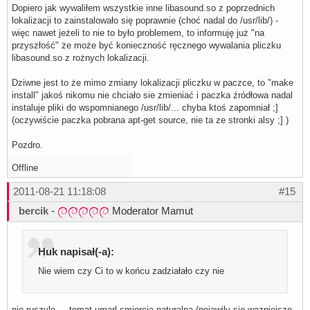
Dopiero jak wywaliłem wszystkie inne libasound.so z poprzednich
lokalizacji to zainstalowało się poprawnie (choć nadal do /usr/lib/) -
więc nawet jeżeli to nie to było problemem, to informuję już "na
przyszłość" że może być konieczność ręcznego wywalania pliczku
libasound.so z rożnych lokalizacji.
Dziwne jest to że mimo zmiany lokalizacji pliczku w paczce, to "make
install" jakoś nikomu nie chciało sie zmieniać i paczka źródłowa nadal
instaluje pliki do wspomnianego /usr/lib/... chyba ktoś zapomniał ;]
(oczywiście paczka pobrana apt-get source, nie ta ze stronki alsy ;] )
Pozdro.
Offline
2011-08-21 11:18:08
#15
bercik
-
Moderator Mamut
Huk napisał(-a):
Nie wiem czy Ci to w końcu zadziałało czy nie
nie ruszylo ... temat umarl smiercia naturalna (pojawily sie wazniejsze