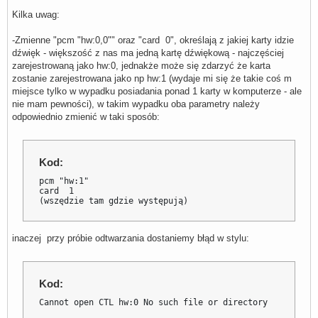
pcm.dsnooped {

Kilka uwag:
    type dsnoop

    ipc_key 1026

    slave 

-Zmienne "pcm "hw:0,0"" oraz "card 0", określają z jakiej karty idzie
    {

dźwięk - większość z nas ma jedną kartę dźwiękową - najczęściej
        pcm "hw:0" 

zarejestrowaną jako hw:0, jednakże może się zdarzyć że karta
        channels 2 

zostanie zarejestrowana jako np hw:1 (wydaje mi się że takie coś m
        period_size 256

        #buffer_size 4096

miejsce tylko w wypadku posiadania ponad 1 karty w komputerze - ale
        rate 44100

nie mam pewności), w takim wypadku oba parametry należy
        periods 0 

odpowiednio zmienić w taki sposób:
        period_time 0

    }

}

#Ponizej jest zdefiniowane 6 programowych kanałów dźwięko
Kod:
#obecnie wymagane jest podanie dokładnie 6 kanałów więc m
#tyle stworzyć

pcm "hw:1"

pcm.softvol00 {

card  1

    type            softvol

(wszędzie tam gdzie występują)
    slave {

        pcm         "dmixer"

    }

    control {

inaczej przy próbie odtwarzania dostaniemy błąd w stylu:
        name        "Softvol00"

        card        0

    }

}

Kod:
pcm.softvol01 {

Cannot open CTL hw:0 No such file or directory
    type            softvol

    slave {
