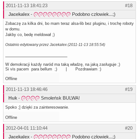
2011-11-13 18:41:23
#18
Jacekalex
-
Podobno człowiek...;)
Zobaczę za kilka dni, bo mam teraz alsa-lib bez pluginu, i trochę roboty
w domu.
Jakby co, bedę meldował ;)
Ostatnio edytowany przez Jacekalex (2011-11-13 18:55:54)
W demokracji każdy naród ma taką władzę, na jaką zasługuje ;)
Si vis pacem para bellum ;) | Pozdrawiam :)
Offline
2011-11-13 18:46:46
#19
Huk
-
Smoleńsk BULWA!
Spoko ;] dzięki za zainteresowanie.
Offline
2012-04-01 11:10:44
#20
Jacekalex
-
Podobno człowiek...;)