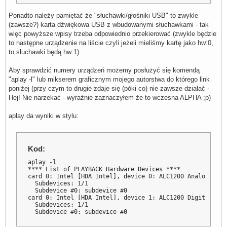
        pcm         "dmixer"

    }

Ponadto należy pamiętać że "słuchawki/głośniki USB" to zwykle
    control {

(zawsze?) karta dźwiękowa USB z wbudowanymi słuchawkami - tak
        name        "Softvol01"

więc powyższe wpisy trzeba odpowiednio przekierować (zwykle będzie
        card        0

    }

to następne urządzenie na liście czyli jeżeli mieliśmy kartę jako hw:0,
}

to słuchawki będą hw:1)
pcm.softvol02 {

Aby sprawdzić numery urządzeń możemy posłużyć się komendą
    type            softvol

    slave {

"aplay -l" lub mikserem graficznym mojego autorstwa do którego link
        pcm         "dmixer"

poniżej (przy czym to drugie zdaje się (póki co) nie zawsze działać -
    }

Hej! Nie narzekać - wyraźnie zaznaczyłem że to wczesna ALPHA ;p)
    control {

        name        "Softvol02"

        card        0

aplay da wyniki w stylu:
    }

}

pcm.softvol03 {

Kod:
    type            softvol

    slave {

aplay -l

        pcm         "dmixer"

**** List of PLAYBACK Hardware Devices ****

    }

card 0: Intel [HDA Intel], device 0: ALC1200 Analog [ALC
    control {

  Subdevices: 1/1

        name        "Softvol03"

  Subdevice #0: subdevice #0

        card        0

card 0: Intel [HDA Intel], device 1: ALC1200 Digital [AL
    }

  Subdevices: 1/1

}

  Subdevice #0: subdevice #0
pcm.softvol04 {

    type            softvol
