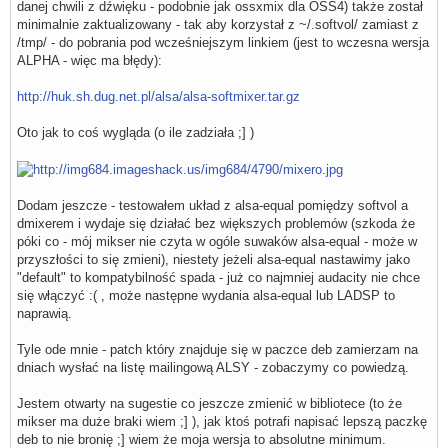
danej chwili z dźwięku - podobnie jak ossxmix dla OSS4) także został
    type            softvol

minimalnie zaktualizowany - tak aby korzystał z ~/.softvol/ zamiast z
    slave {

        pcm         "dmixer"

/tmp/ - do pobrania pod wcześniejszym linkiem (jest to wczesna wersja
    }

ALPHA - więc ma błędy):
    control {

        name        "Softvol07"

http://huk.sh.dug.net.pl/alsa/alsa-softmixer.tar.gz
        card        0

    }

}

Oto jak to coś wygląda (o ile zadziała ;] )
pcm.softvol08 {

    type            softvol

    slave {

        pcm         "dmixer"

Dodam jeszcze - testowałem układ z alsa-equal pomiędzy softvol a
    }

    control {

dmixerem i wydaje się działać bez większych problemów (szkoda że
        name        "Softvol08"

póki co - mój mikser nie czyta w ogóle suwaków alsa-equal - może w
        card        0

przyszłości to się zmieni), niestety jeżeli alsa-equal nastawimy jako
    }

"default" to kompatybilność spada - już co najmniej audacity nie chce
}

się włączyć :( , może następne wydania alsa-equal lub LADSP to
pcm.softvol09 {

naprawią.
    type            softvol

    slave {

        pcm         "dmixer"

Tyle ode mnie - patch który znajduje się w paczce deb zamierzam na
    }

dniach wysłać na listę mailingową ALSY - zobaczymy co powiedzą.
    control {

        name        "Softvol09"

Jestem otwarty na sugestie co jeszcze zmienić w bibliotece (to że
        card        0

    }

mikser ma duże braki wiem ;] ), jak ktoś potrafi napisać lepszą paczkę
}

deb to nie bronię ;] wiem że moja wersja to absolutne minimum.