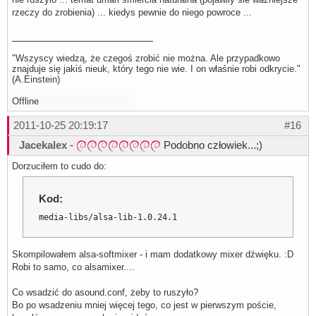
rzeczy do zrobienia) ... kiedys pewnie do niego powroce ...
"Wszyscy wiedzą, że czegoś zrobić nie można. Ale przypadkowo
znajduje się jakiś nieuk, który tego nie wie. I on właśnie robi odkrycie."
(A.Einstein)
Offline
2011-10-25 20:19:17
#16
Jacekalex
-
Podobno człowiek...;)
Dorzuciłem to cudo do:
Kod:
media-libs/alsa-lib-1.0.24.1
Skompilowałem alsa-softmixer - i mam dodatkowy mixer dźwięku. :D
Robi to samo, co alsamixer....
Co wsadzić do asound.conf, żeby to ruszyło?
Bo po wsadzeniu mniej więcej tego, co jest w pierwszym poście,