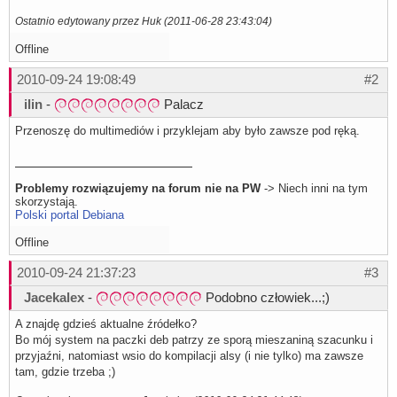
pcm.softvol10 {

Ostatnio edytowany przez Huk (2011-06-28 23:43:04)
    type            softvol

    slave {

        pcm         "dmixer"

Offline
    }

    control {

2010-09-24 19:08:49
#2
        name        "Softvol10"

        card        0

ilin
-
Palacz
    }

}

Przenoszę do multimediów i przyklejam aby było zawsze pod ręką.
pcm.softvol11 {

    type            softvol

    slave {

        pcm         "dmixer"

Problemy rozwiązujemy na forum nie na PW
-> Niech inni na tym
    }

skorzystają.
    control {

Polski portal Debiana
        name        "Softvol11"

        card        0

Offline
    }

}

2010-09-24 21:37:23
#3
ctl.dmixer {

Jacekalex
-
Podobno człowiek...;)
    type hw

    card 0

}

A znajdę gdzieś aktualne źródełko?
Bo mój system na paczki deb patrzy ze sporą mieszaniną szacunku i
ctl.dsnooped {

przyjaźni, natomiast wsio do kompilacji alsy (i nie tylko) ma zawsze
    type hw

    card 0

tam, gdzie trzeba ;)
}
