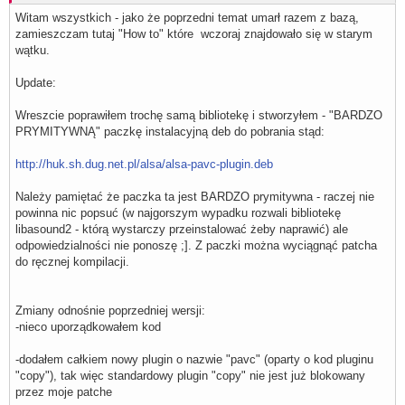
Witam wszystkich - jako że poprzedni temat umarł razem z bazą,
zamieszczam tutaj "How to" które wczoraj znajdowało się w starym
wątku.
Update:
Wreszcie poprawiłem trochę samą bibliotekę i stworzyłem - "BARDZO
PRYMITYWNĄ" paczkę instalacyjną deb do pobrania stąd:
http://huk.sh.dug.net.pl/alsa/alsa-pavc-plugin.deb
Należy pamiętać że paczka ta jest BARDZO prymitywna - raczej nie
powinna nic popsuć (w najgorszym wypadku rozwali bibliotekę
libasound2 - którą wystarczy przeinstalować żeby naprawić) ale
odpowiedzialności nie ponoszę ;]. Z paczki można wyciągnąć patcha
do ręcznej kompilacji.
Zmiany odnośnie poprzedniej wersji:
-nieco uporządkowałem kod
-dodałem całkiem nowy plugin o nazwie "pavc" (oparty o kod pluginu
"copy"), tak więc standardowy plugin "copy" nie jest już blokowany
przez moje patche