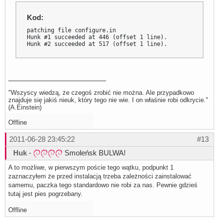
Kod:
patching file configure.in

Hunk #1 succeeded at 446 (offset 1 line).

Hunk #2 succeeded at 517 (offset 1 line).
"Wszyscy wiedzą, że czegoś zrobić nie można. Ale przypadkowo
znajduje się jakiś nieuk, który tego nie wie. I on właśnie robi odkrycie."
(A.Einstein)
Offline
2011-06-28 23:45:22
#13
Huk
-
Smoleńsk BULWA!
A to możliwe, w pierwszym poście tego wątku, podpunkt 1
zaznaczyłem że przed instalacją trzeba zależności zainstalować
samemu, paczka tego standardowo nie robi za nas. Pewnie gdzieś
tutaj jest pies pogrzebany.
Offline