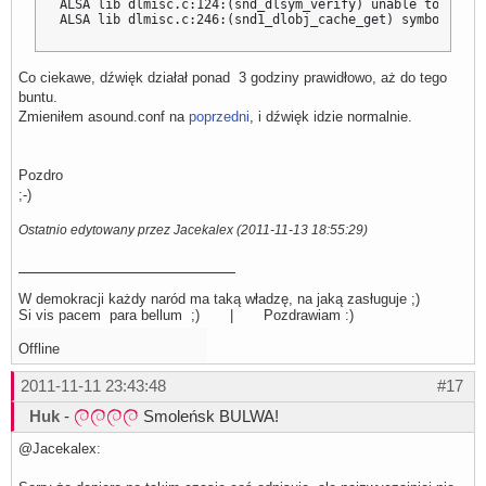
ALSA lib dlmisc.c:124:(snd_dlsym_verify) unable to verif
ALSA lib dlmisc.c:246:(snd1_dlobj_cache_get) symbol _snd
Co ciekawe, dźwięk działał ponad 3 godziny prawidłowo, aż do tego
buntu.
Zmieniłem asound.conf na
poprzedni
, i dźwięk idzie normalnie.
Pozdro
;-)
Ostatnio edytowany przez Jacekalex (2011-11-13 18:55:29)
W demokracji każdy naród ma taką władzę, na jaką zasługuje ;)
Si vis pacem para bellum ;) | Pozdrawiam :)
Offline
2011-11-11 23:43:48
#17
Huk
-
Smoleńsk BULWA!
@Jacekalex: