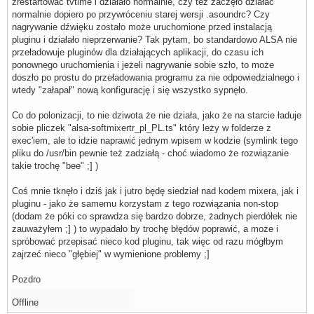
zrestartować tvtime i działało normalnie, czy też zaczęło działać
normalnie dopiero po przywróceniu starej wersji .asoundrc? Czy
nagrywanie dźwięku zostało może uruchomione przed instalacją
pluginu i działało nieprzerwanie? Tak pytam, bo standardowo ALSA nie
przeładowuje pluginów dla działających aplikacji, do czasu ich
ponownego uruchomienia i jeżeli nagrywanie sobie szło, to może
doszło po prostu do przeładowania programu za nie odpowiedzialnego i
wtedy "załapał" nową konfigurację i się wszystko sypnęło.
Co do polonizacji, to nie dziwota że nie działa, jako że na starcie ładuje
sobie pliczek "alsa-softmixertr_pl_PL.ts" który leży w folderze z
exec'iem, ale to idzie naprawić jednym wpisem w kodzie (symlink tego
pliku do /usr/bin pewnie też zadziałą - choć wiadomo że rozwiązanie
takie trochę "bee" ;] )
Coś mnie tknęło i dziś jak i jutro będę siedział nad kodem mixera, jak i
pluginu - jako że samemu korzystam z tego rozwiązania non-stop
(dodam że póki co sprawdza się bardzo dobrze, żadnych pierdółek nie
zauważyłem ;] ) to wypadało by trochę błędów poprawić, a może i
spróbować przepisać nieco kod pluginu, tak więc od razu mógłbym
zajrzeć nieco "głębiej" w wymienione problemy ;]
Pozdro
Offline