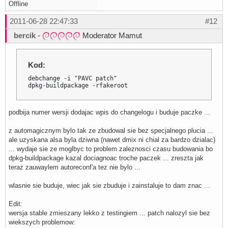
Offline
2011-06-28 22:47:33
#12
bercik
-
Moderator Mamut
Kod:
debchange -i "PAVC patch"

dpkg-buildpackage -rfakeroot
podbija numer wersji dodajac wpis do changelogu i buduje paczke ...
z automagicznym bylo tak ze zbudowal sie bez specjalnego plucia ...
ale uzyskana alsa byla dziwna (nawet dmix ni chial za bardzo dzialac)
... wydaje sie ze moglbyc to problem zaleznosci czasu budowania bo
dpkg-buildpackage kazal dociagnoac troche paczek ... zreszta jak
teraz zauwaylem autoreconf'a tez nie bylo ...
wlasnie sie buduje, wiec jak sie zbuduje i zainstaluje to dam znac ...
Edit:
wersja stable zmieszany lekko z testingiem ... patch nalozyl sie bez
wiekszych problemow: