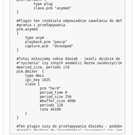
        type plug

        slave.pcm "asymed"

}

#Plugin ten rozdziela odpowiednie zawołania do default, n
#grania i przełapywania

pcm.asymed 

{

    type asym

    playback.pcm "pavcp"

    capture.pcm  "dsnooped"

}

#Tutaj miksujemy sobie dźwięk - jeżeli dojdzie do "pierdz
#"syczenia" czy innych anomalii można zwiekszyć/zmniejszy
#period_size, periods itd

pcm.dmixer  {

    type dmix

    ipc_key 1025

    slave {

           pcm "hw:0"

           period_time 0

           period_size 256

           #buffer_size 4096

           periods 128

           rate 44100

    }

}

#Ten plugin suży do przełapywania dźwieku - podobnie jak
#jeżeli dojdzie do "pierdzenia","syczenia" czy innych ano
#można zwiekszyć/zmniejszyć period_size, periods itd
