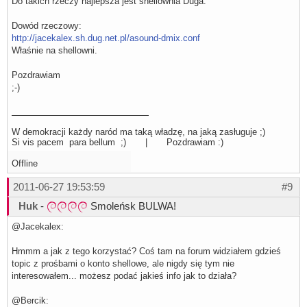
Do takich rzeczy najlepsza jest shellownia Duga.
Dowód rzeczowy:
http://jacekalex.sh.dug.net.pl/asound-dmix.conf
Właśnie na shellowni.
Pozdrawiam
;-)
W demokracji każdy naród ma taką władzę, na jaką zasługuje ;)
Si vis pacem para bellum ;) | Pozdrawiam :)
Offline
2011-06-27 19:53:59
#9
Huk
-
Smoleńsk BULWA!
@Jacekalex:
Hmmm a jak z tego korzystać? Coś tam na forum widziałem gdzieś
topic z prośbami o konto shellowe, ale nigdy się tym nie
interesowałem... możesz podać jakieś info jak to działa?
@Bercik: