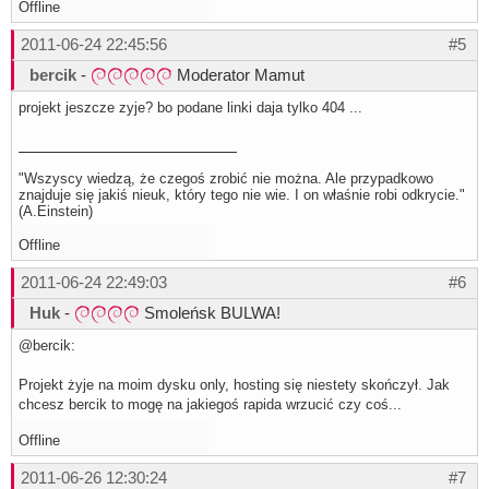
Offline
2011-06-24 22:45:56
#5
bercik
-
Moderator Mamut
projekt jeszcze zyje? bo podane linki daja tylko 404 ...
"Wszyscy wiedzą, że czegoś zrobić nie można. Ale przypadkowo
znajduje się jakiś nieuk, który tego nie wie. I on właśnie robi odkrycie."
(A.Einstein)
Offline
2011-06-24 22:49:03
#6
Huk
-
Smoleńsk BULWA!
@bercik:
Projekt żyje na moim dysku only, hosting się niestety skończył. Jak
chcesz bercik to mogę na jakiegoś rapida wrzucić czy coś...
Offline
2011-06-26 12:30:24
#7