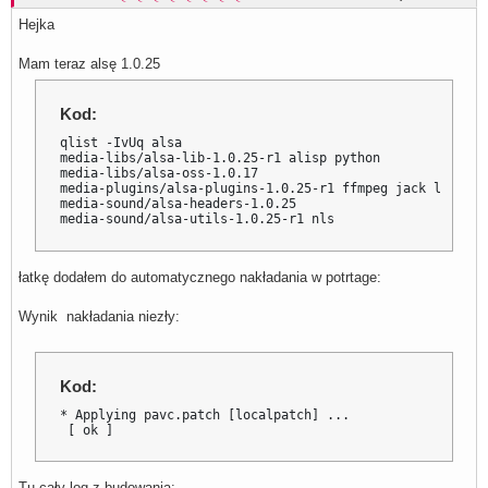
Hejka
Mam teraz alsę 1.0.25
Kod:
qlist -IvUq alsa

media-libs/alsa-lib-1.0.25-r1 alisp python

media-libs/alsa-oss-1.0.17

media-plugins/alsa-plugins-1.0.25-r1 ffmpeg jack libsamp
media-sound/alsa-headers-1.0.25

media-sound/alsa-utils-1.0.25-r1 nls
łatkę dodałem do automatycznego nakładania w potrtage:
Wynik nakładania niezły:
Kod:
* Applying pavc.patch [localpatch] ...

 [ ok ]
Tu cały log z budowania: