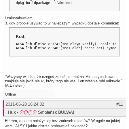
dpkg-buildpackage -rfakeroot
i zainstalowalem
3. gdy proboje uzywac to w najlepszym wypadku dostaje komunikat:
Kod:
ALSA lib dlmisc.c:124:(snd_dlsym_verify) unable to verif
ALSA lib dlmisc.c:246:(snd1_dlobj_cache_get) symbol _snd
"Wszyscy wiedzą, że czegoś zrobić nie można. Ale przypadkowo
znajduje się jakiś nieuk, który tego nie wie. I on właśnie robi odkrycie."
(A.Einstein)
Offline
2011-06-28 16:24:32
#11
Huk
-
Smoleńsk BULWA!
Hmmm, a patch nałożył się bez żadnych rejectów? W ogóle na jakiej
wersji ALSY i jakim distrze próbowałeś nakładać?