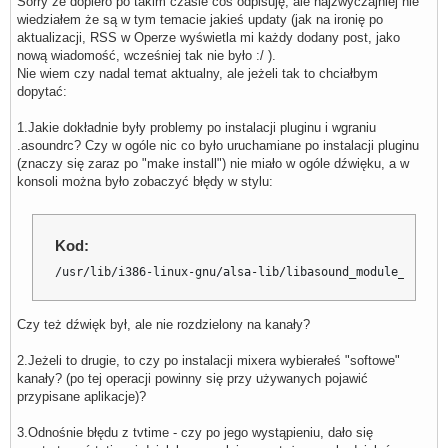
Sorry że dopiero po takim czasie coś odpisuję, ale najzwyczajniej nie
wiedziałem że są w tym temacie jakieś updaty (jak na ironię po
aktualizacji, RSS w Operze wyświetla mi każdy dodany post, jako
nową wiadomość, wcześniej tak nie było :/ ).
Nie wiem czy nadal temat aktualny, ale jeżeli tak to chciałbym
dopytać:
1.Jakie dokładnie były problemy po instalacji pluginu i wgraniu
.asoundrc? Czy w ogóle nic co było uruchamiane po instalacji pluginu
(znaczy się zaraz po "make install") nie miało w ogóle dźwięku, a w
konsoli można było zobaczyć błędy w stylu:
Kod:
/usr/lib/i386-linux-gnu/alsa-lib/libasound_module_pcm_pa
Czy też dźwięk był, ale nie rozdzielony na kanały?
2.Jeżeli to drugie, to czy po instalacji mixera wybierałeś "softowe"
kanały? (po tej operacji powinny się przy używanych pojawić
przypisane aplikacje)?
3.Odnośnie błędu z tvtime - czy po jego wystąpieniu, dało się