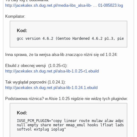
http://jacekalex.sh.dug.net.pl/media-libs_alsa-lib- … 01-085823.log
Kompilator:
Kod:
gcc version 4.6.2 (Gentoo Hardened 4.6.2 p1.3, pie-0.5.0
Inna sprawa, że ta werjsa alsa-lib znacząco różni się od 1.0.24:
Ebuild z obecnej wersji (1.0.25-r1):
http://jacekalex.sh.dug.net.pl/alsa-lib-1.0.25-r1.ebuild
Tak wyglądał poprzedni (1.0.24.1):
http://jacekalex.sh.dug.net.pl/alsa-lib-1.0.24.1.ebuild
Podstawowa różnica? w Alsie 1.0.25 nigdzie nie widzę tych pluginów:
Kod:
IUSE_PCM_PLUGIN="copy linear route mulaw alaw adpcm rate
null empty share meter mmap_emul hooks lfloat ladspa dmi
softvol extplug ioplug"