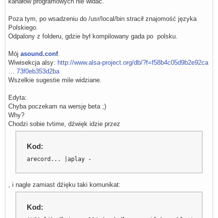
kanałów programowych nie widać.
Poza tym, po wsadzeniu do /usr/local/bin stracił znajomość języka
Polskiego.
Odpalony z folderu, gdzie był kompilowany gada po polsku.
Mój
asound.conf
.
Wiwisekcja alsy:
http://www.alsa-project.org/db/?f=f58b4c05d9b2e92ca
… 73f0eb353d2ba
Wszelkie sugestie mile widziane.
Edyta:
Chyba poczekam na wersję beta ;)
Why?
Chodzi sobie tvtime, dźwięk idzie przez
Kod:
arecord... |aplay -
, i nagle zamiast dźięku taki komunikat:
Kod: