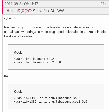
2011-08-21 09:14:47
#14
Huk
-
Smoleńsk BULWA!
@bercik:
Nie wiem czy Ci to w końcu zadziałało czy nie, ale wczoraj po
aktualizacji w testinga, u mnie plugin padł, okazało się że zmieniła się
lokalizacja bibliotek z:
Kod:
/usr/lib/libasound.so.2

/usr/lib/libasound.so.2.0.0
na:
Kod:
/usr/lib/i386-linux-gnu/libasound.so.2

/usr/lib/i386-linux-gnu/libasound.so.2.0.0