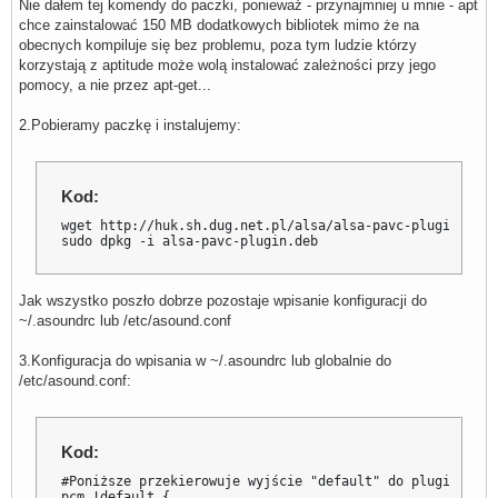
Nie dałem tej komendy do paczki, ponieważ - przynajmniej u mnie - apt
chce zainstalować 150 MB dodatkowych bibliotek mimo że na
obecnych kompiluje się bez problemu, poza tym ludzie którzy
korzystają z aptitude może wolą instalować zależności przy jego
pomocy, a nie przez apt-get...
2.Pobieramy paczkę i instalujemy:
Kod:
wget http://huk.sh.dug.net.pl/alsa/alsa-pavc-plugin.deb

sudo dpkg -i alsa-pavc-plugin.deb
Jak wszystko poszło dobrze pozostaje wpisanie konfiguracji do
~/.asoundrc lub /etc/asound.conf
3.Konfiguracja do wpisania w ~/.asoundrc lub globalnie do
/etc/asound.conf:
Kod:
#Poniższe przekierowuje wyjście "default" do pluginu "asy
pcm.!default {
