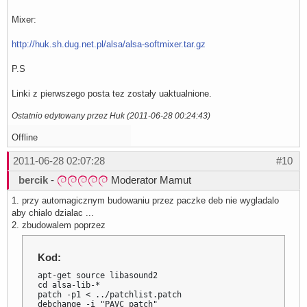
Mixer:
http://huk.sh.dug.net.pl/alsa/alsa-softmixer.tar.gz
P.S
Linki z pierwszego posta tez zostały uaktualnione.
Ostatnio edytowany przez Huk (2011-06-28 00:24:43)
Offline
2011-06-28 02:07:28
#10
bercik
-
Moderator Mamut
1. przy automagicznym budowaniu przez paczke deb nie wygladalo
aby chialo dzialac ...
2. zbudowalem poprzez
Kod:
apt-get source libasound2

cd alsa-lib-*

patch -p1 < ../patchlist.patch

debchange -i "PAVC patch"
