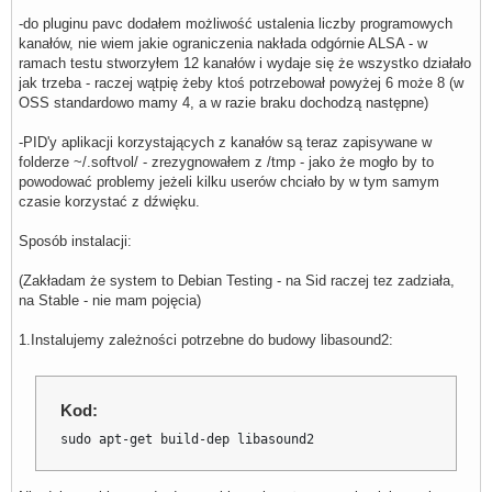
-do pluginu pavc dodałem możliwość ustalenia liczby programowych
kanałów, nie wiem jakie ograniczenia nakłada odgórnie ALSA - w
ramach testu stworzyłem 12 kanałów i wydaje się że wszystko działało
jak trzeba - raczej wątpię żeby ktoś potrzebował powyżej 6 może 8 (w
OSS standardowo mamy 4, a w razie braku dochodzą następne)
-PID'y aplikacji korzystających z kanałów są teraz zapisywane w
folderze ~/.softvol/ - zrezygnowałem z /tmp - jako że mogło by to
powodować problemy jeżeli kilku userów chciało by w tym samym
czasie korzystać z dźwięku.
Sposób instalacji:
(Zakładam że system to Debian Testing - na Sid raczej tez zadziała,
na Stable - nie mam pojęcia)
1.Instalujemy zależności potrzebne do budowy libasound2:
Kod:
sudo apt-get build-dep libasound2