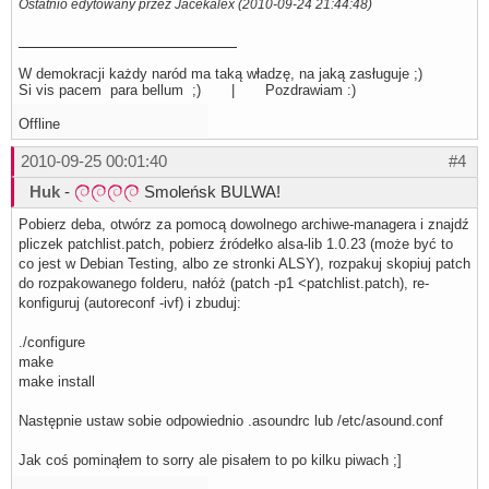
Ostatnio edytowany przez Jacekalex (2010-09-24 21:44:48)
#W tym pluginie nastepuje odpowiednie rozdzielenie kanał
#więc nazwy 6 kanałów, jak i "slave'a" - czyli kanał wyjś
#w którym dźwięk jest miskowany

W demokracji każdy naród ma taką władzę, na jaką zasługuje ;)
pcm.pavcp 

Si vis pacem para bellum ;) | Pozdrawiam :)
{

    type pavc               

    slave.pcm "dmixer"      

Offline
    channelcount 12

    softvol0.pcm "softvol00" 

2010-09-25 00:01:40
#4
    softvol1.pcm "softvol01"

    softvol2.pcm "softvol02"

Huk
-
Smoleńsk BULWA!
    softvol3.pcm "softvol03"

    softvol4.pcm "softvol04"

Pobierz deba, otwórz za pomocą dowolnego archiwe-managera i znajdź
    softvol5.pcm "softvol05"

    softvol6.pcm "softvol06"  

pliczek patchlist.patch, pobierz źródełko alsa-lib 1.0.23 (może być to
    softvol7.pcm "softvol07" 

co jest w Debian Testing, albo ze stronki ALSY), rozpakuj skopiuj patch
    softvol8.pcm "softvol08"

do rozpakowanego folderu, nałóż (patch -p1 <patchlist.patch), re-
    softvol9.pcm "softvol09"

konfiguruj (autoreconf -ivf) i zbuduj:
    softvol10.pcm "softvol10"

    softvol11.pcm "softvol11"

}
./configure
make
make install
Następnie ustaw sobie odpowiednio .asoundrc lub /etc/asound.conf
Jak coś pominąłem to sorry ale pisałem to po kilku piwach ;]