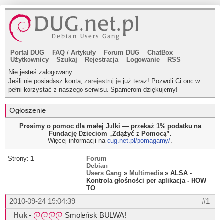
Portal DUG
FAQ
/
Artykuły
Forum DUG
ChatBox
Użytkownicy
Szukaj
Rejestracja
Logowanie
RSS
Nie jesteś zalogowany.
Jeśli nie posiadasz konta,
zarejestruj je
już teraz! Pozwoli Ci ono w
pełni korzystać z naszego serwisu. Spamerom dziękujemy!
Ogłoszenie
Prosimy o pomoc dla małej Julki — przekaż 1% podatku na
Fundację Dzieciom „Zdążyć z Pomocą”.
Więcej informacji na
dug.net.pl/pomagamy/
.
Strony:
1
Forum
Debian
Users Gang
»
Multimedia
» ALSA -
Kontrola głośności per aplikacja - HOW
TO
2010-09-24 19:04:39
#1
Huk
-
Smoleńsk BULWA!