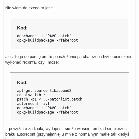
Nie wiem do czego to jest:
Kod:
debchange -i "PAVC patch"

dpkg-buildpackage -rfakeroot
ale z tego co pamiętam to po nałożeniu patcha trzeba było koniecznie
wykonać reconfa, czyli może:
Kod:
apt-get source libasound2

cd alsa-lib-*

patch -p1 < ../patchlist.patch

autoreconf -ivf

debchange -i "PAVC patch"

dpkg-buildpackage -rfakeroot
...powyższe zadziała, wydaje mi się że właśnie ten błąd się bierze z
braku autoreconf (przynajmniej u mnie z normalnym make tak kiedyś