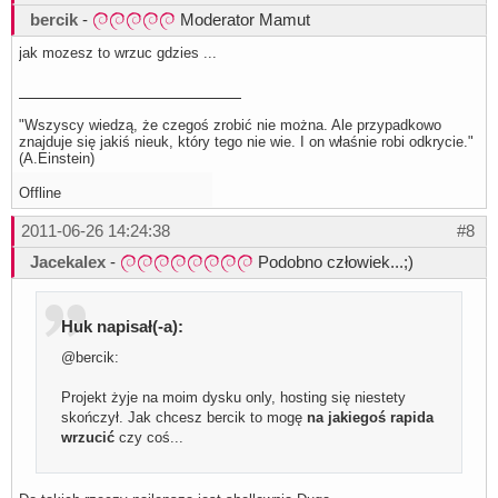
bercik
-
Moderator Mamut
jak mozesz to wrzuc gdzies ...
"Wszyscy wiedzą, że czegoś zrobić nie można. Ale przypadkowo
znajduje się jakiś nieuk, który tego nie wie. I on właśnie robi odkrycie."
(A.Einstein)
Offline
2011-06-26 14:24:38
#8
Jacekalex
-
Podobno człowiek...;)
Huk napisał(-a):
@bercik:
Projekt żyje na moim dysku only, hosting się niestety
skończył. Jak chcesz bercik to mogę
na jakiegoś rapida
wrzucić
czy coś...