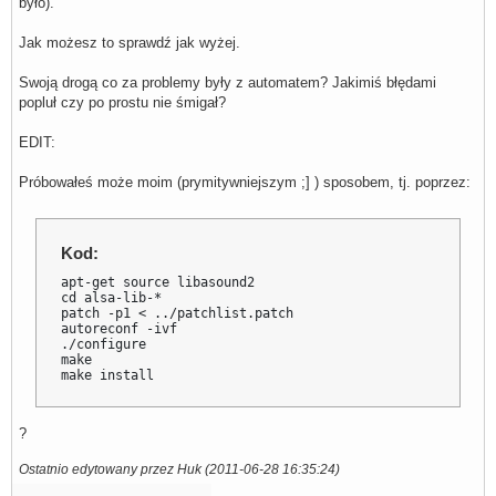
było).
Jak możesz to sprawdź jak wyżej.
Swoją drogą co za problemy były z automatem? Jakimiś błędami
popluł czy po prostu nie śmigał?
EDIT:
Próbowałeś może moim (prymitywniejszym ;] ) sposobem, tj. poprzez:
Kod:
apt-get source libasound2

cd alsa-lib-*

patch -p1 < ../patchlist.patch

autoreconf -ivf

./configure

make

make install
?
Ostatnio edytowany przez Huk (2011-06-28 16:35:24)