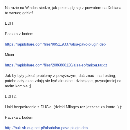
Na razie na Windos siedzę, jak przesiądę się z powrotem na Debiana
to wrzucę gdzieś.
EDIT:
Paczka z kodem:
https://rapidshare.com/files/995119337/alsa-pavc-plugin.deb
Mixer:
https://rapidshare.com/files/2086800120/alsa-softmixer.tar.gz
Jak by były jakieś problemy z powyższym, dać znać - na Testing,
patche cały czas zdają się być aktualne i działające, przynajmniej na
moim kompie ;]
EDIT2:
Linki bezpośrednio z DUG'a (dzięki Milages raz jeszcze za konto :) ):
Paczka z kodem:
http://huk.sh.dug.net.pl/alsa/alsa-pavc-plugin.deb