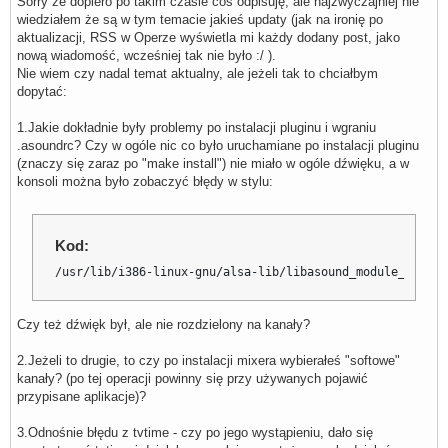
Sorry że dopiero po takim czasie coś odpisuję, ale najzwyczajniej nie
wiedziałem że są w tym temacie jakieś updaty (jak na ironię po
aktualizacji, RSS w Operze wyświetla mi każdy dodany post, jako
nową wiadomość, wcześniej tak nie było :/ ).
Nie wiem czy nadal temat aktualny, ale jeżeli tak to chciałbym
dopytać:
1.Jakie dokładnie były problemy po instalacji pluginu i wgraniu
.asoundrc? Czy w ogóle nic co było uruchamiane po instalacji pluginu
(znaczy się zaraz po "make install") nie miało w ogóle dźwięku, a w
konsoli można było zobaczyć błędy w stylu:
Kod:
/usr/lib/i386-linux-gnu/alsa-lib/libasound_module_pcm_pa
Czy też dźwięk był, ale nie rozdzielony na kanały?
2.Jeżeli to drugie, to czy po instalacji mixera wybierałeś "softowe"
kanały? (po tej operacji powinny się przy używanych pojawić
przypisane aplikacje)?
3.Odnośnie błędu z tvtime - czy po jego wystąpieniu, dało się