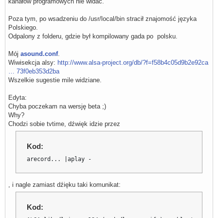
kanałów programowych nie widać.
Poza tym, po wsadzeniu do /usr/local/bin stracił znajomość języka
Polskiego.
Odpalony z folderu, gdzie był kompilowany gada po polsku.
Mój
asound.conf
.
Wiwisekcja alsy:
http://www.alsa-project.org/db/?f=f58b4c05d9b2e92ca
… 73f0eb353d2ba
Wszelkie sugestie mile widziane.
Edyta:
Chyba poczekam na wersję beta ;)
Why?
Chodzi sobie tvtime, dźwięk idzie przez
Kod:
arecord... |aplay -
, i nagle zamiast dźięku taki komunikat:
Kod: