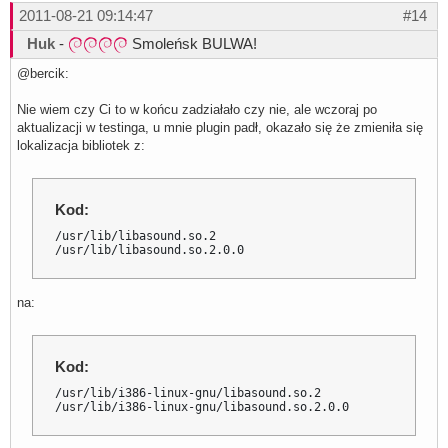
2011-08-21 09:14:47
#14
Huk
-
Smoleńsk BULWA!
@bercik:
Nie wiem czy Ci to w końcu zadziałało czy nie, ale wczoraj po
aktualizacji w testinga, u mnie plugin padł, okazało się że zmieniła się
lokalizacja bibliotek z:
Kod:
/usr/lib/libasound.so.2

/usr/lib/libasound.so.2.0.0
na:
Kod:
/usr/lib/i386-linux-gnu/libasound.so.2

/usr/lib/i386-linux-gnu/libasound.so.2.0.0