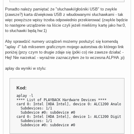
        pcm         "dmixer"

    }

Ponadto należy pamiętać że "słuchawki/głośniki USB" to zwykle
    control {

(zawsze?) karta dźwiękowa USB z wbudowanymi słuchawkami - tak
        name        "Softvol01"

więc powyższe wpisy trzeba odpowiednio przekierować (zwykle będzie
        card        0

    }

to następne urządzenie na liście czyli jeżeli mieliśmy kartę jako hw:0,
}

to słuchawki będą hw:1)
pcm.softvol02 {

Aby sprawdzić numery urządzeń możemy posłużyć się komendą
    type            softvol

    slave {

"aplay -l" lub mikserem graficznym mojego autorstwa do którego link
        pcm         "dmixer"

poniżej (przy czym to drugie zdaje się (póki co) nie zawsze działać -
    }

Hej! Nie narzekać - wyraźnie zaznaczyłem że to wczesna ALPHA ;p)
    control {

        name        "Softvol02"

        card        0

aplay da wyniki w stylu:
    }

}

pcm.softvol03 {

Kod:
    type            softvol

    slave {

aplay -l

        pcm         "dmixer"

**** List of PLAYBACK Hardware Devices ****

    }

card 0: Intel [HDA Intel], device 0: ALC1200 Analog [ALC
    control {

  Subdevices: 1/1

        name        "Softvol03"

  Subdevice #0: subdevice #0

        card        0

card 0: Intel [HDA Intel], device 1: ALC1200 Digital [AL
    }

  Subdevices: 1/1

}

  Subdevice #0: subdevice #0
pcm.softvol04 {

    type            softvol
