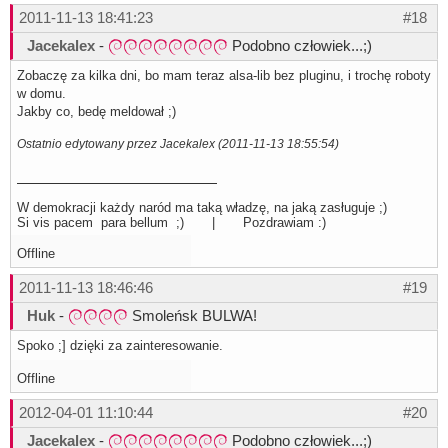
2011-11-13 18:41:23
#18
Jacekalex
-
Podobno człowiek...;)
Zobaczę za kilka dni, bo mam teraz alsa-lib bez pluginu, i trochę roboty
w domu.
Jakby co, bedę meldował ;)
Ostatnio edytowany przez Jacekalex (2011-11-13 18:55:54)
W demokracji każdy naród ma taką władzę, na jaką zasługuje ;)
Si vis pacem para bellum ;) | Pozdrawiam :)
Offline
2011-11-13 18:46:46
#19
Huk
-
Smoleńsk BULWA!
Spoko ;] dzięki za zainteresowanie.
Offline
2012-04-01 11:10:44
#20
Jacekalex
-
Podobno człowiek...;)