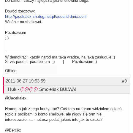
Do takich rzeczy najlepsza jest shellownia Duga.
Dowód rzeczowy:
http://jacekalex.sh.dug.net.pl/asound-dmix.conf
Właśnie na shellowni.
Pozdrawiam
;-)
W demokracji każdy naród ma taką władzę, na jaką zasługuje ;)
Si vis pacem para bellum ;) | Pozdrawiam :)
Offline
2011-06-27 19:53:59
#9
Huk
-
Smoleńsk BULWA!
@Jacekalex:
Hmmm a jak z tego korzystać? Coś tam na forum widziałem gdzieś
topic z prośbami o konto shellowe, ale nigdy się tym nie
interesowałem... możesz podać jakieś info jak to działa?
@Bercik: