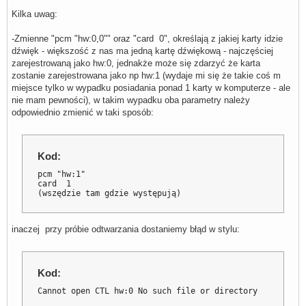
pcm.dsnooped {

Kilka uwag:
    type dsnoop

    ipc_key 1026

    slave 

-Zmienne "pcm "hw:0,0"" oraz "card 0", określają z jakiej karty idzie
    {

dźwięk - większość z nas ma jedną kartę dźwiękową - najczęściej
        pcm "hw:0" 

zarejestrowaną jako hw:0, jednakże może się zdarzyć że karta
        channels 2 

zostanie zarejestrowana jako np hw:1 (wydaje mi się że takie coś m
        period_size 256

        #buffer_size 4096

miejsce tylko w wypadku posiadania ponad 1 karty w komputerze - ale
        rate 44100

nie mam pewności), w takim wypadku oba parametry należy
        periods 0 

odpowiednio zmienić w taki sposób:
        period_time 0

    }

}

#Ponizej jest zdefiniowane 6 programowych kanałów dźwięko
Kod:
#obecnie wymagane jest podanie dokładnie 6 kanałów więc m
#tyle stworzyć

pcm "hw:1"

pcm.softvol00 {

card  1

    type            softvol

(wszędzie tam gdzie występują)
    slave {

        pcm         "dmixer"

    }

    control {

inaczej przy próbie odtwarzania dostaniemy błąd w stylu:
        name        "Softvol00"

        card        0

    }

}

Kod:
pcm.softvol01 {

Cannot open CTL hw:0 No such file or directory
    type            softvol

    slave {
