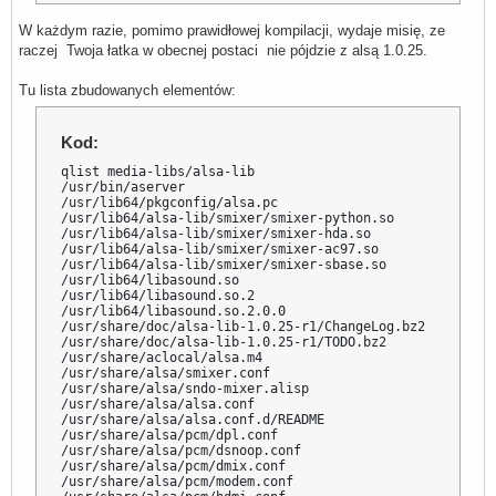
W każdym razie, pomimo prawidłowej kompilacji, wydaje misię, ze
raczej Twoja łatka w obecnej postaci nie pójdzie z alsą 1.0.25.
Tu lista zbudowanych elementów:
Kod:
qlist media-libs/alsa-lib

/usr/bin/aserver

/usr/lib64/pkgconfig/alsa.pc

/usr/lib64/alsa-lib/smixer/smixer-python.so

/usr/lib64/alsa-lib/smixer/smixer-hda.so

/usr/lib64/alsa-lib/smixer/smixer-ac97.so

/usr/lib64/alsa-lib/smixer/smixer-sbase.so

/usr/lib64/libasound.so

/usr/lib64/libasound.so.2

/usr/lib64/libasound.so.2.0.0

/usr/share/doc/alsa-lib-1.0.25-r1/ChangeLog.bz2

/usr/share/doc/alsa-lib-1.0.25-r1/TODO.bz2

/usr/share/aclocal/alsa.m4

/usr/share/alsa/smixer.conf

/usr/share/alsa/sndo-mixer.alisp

/usr/share/alsa/alsa.conf

/usr/share/alsa/alsa.conf.d/README

/usr/share/alsa/pcm/dpl.conf

/usr/share/alsa/pcm/dsnoop.conf

/usr/share/alsa/pcm/dmix.conf

/usr/share/alsa/pcm/modem.conf
