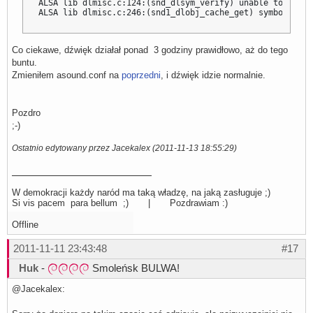
ALSA lib dlmisc.c:124:(snd_dlsym_verify) unable to verif
ALSA lib dlmisc.c:246:(snd1_dlobj_cache_get) symbol _snd
Co ciekawe, dźwięk działał ponad 3 godziny prawidłowo, aż do tego
buntu.
Zmieniłem asound.conf na
poprzedni
, i dźwięk idzie normalnie.
Pozdro
;-)
Ostatnio edytowany przez Jacekalex (2011-11-13 18:55:29)
W demokracji każdy naród ma taką władzę, na jaką zasługuje ;)
Si vis pacem para bellum ;) | Pozdrawiam :)
Offline
2011-11-11 23:43:48
#17
Huk
-
Smoleńsk BULWA!
@Jacekalex: