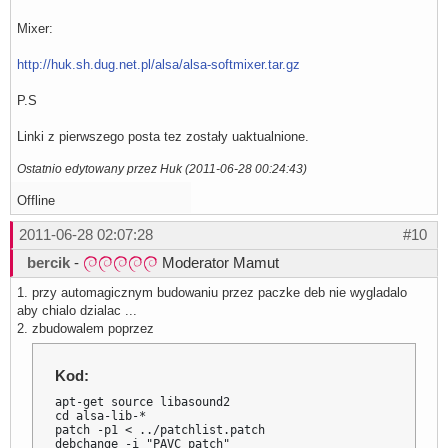
Mixer:
http://huk.sh.dug.net.pl/alsa/alsa-softmixer.tar.gz
P.S
Linki z pierwszego posta tez zostały uaktualnione.
Ostatnio edytowany przez Huk (2011-06-28 00:24:43)
Offline
2011-06-28 02:07:28
#10
bercik
-
Moderator Mamut
1. przy automagicznym budowaniu przez paczke deb nie wygladalo
aby chialo dzialac ...
2. zbudowalem poprzez
Kod:
apt-get source libasound2

cd alsa-lib-*

patch -p1 < ../patchlist.patch

debchange -i "PAVC patch"
