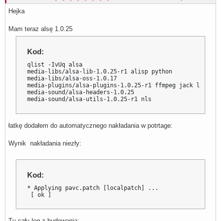
Hejka
Mam teraz alsę 1.0.25
Kod:
qlist -IvUq alsa

media-libs/alsa-lib-1.0.25-r1 alisp python

media-libs/alsa-oss-1.0.17

media-plugins/alsa-plugins-1.0.25-r1 ffmpeg jack libsamp
media-sound/alsa-headers-1.0.25

media-sound/alsa-utils-1.0.25-r1 nls
łatkę dodałem do automatycznego nakładania w potrtage:
Wynik nakładania niezły:
Kod:
* Applying pavc.patch [localpatch] ...

 [ ok ]
Tu cały log z budowania: