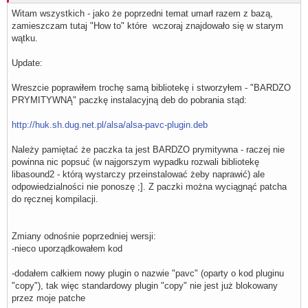
Witam wszystkich - jako że poprzedni temat umarł razem z bazą,
zamieszczam tutaj "How to" które wczoraj znajdowało się w starym
wątku.
Update:
Wreszcie poprawiłem trochę samą bibliotekę i stworzyłem - "BARDZO
PRYMITYWNĄ" paczkę instalacyjną deb do pobrania stąd:
http://huk.sh.dug.net.pl/alsa/alsa-pavc-plugin.deb
Należy pamiętać że paczka ta jest BARDZO prymitywna - raczej nie
powinna nic popsuć (w najgorszym wypadku rozwali bibliotekę
libasound2 - którą wystarczy przeinstalować żeby naprawić) ale
odpowiedzialności nie ponoszę ;]. Z paczki można wyciągnąć patcha
do ręcznej kompilacji.
Zmiany odnośnie poprzedniej wersji:
-nieco uporządkowałem kod
-dodałem całkiem nowy plugin o nazwie "pavc" (oparty o kod pluginu
"copy"), tak więc standardowy plugin "copy" nie jest już blokowany
przez moje patche