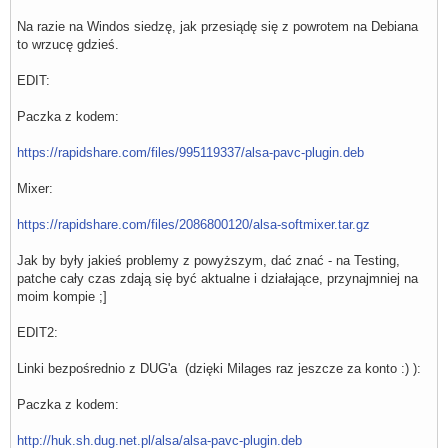
Na razie na Windos siedzę, jak przesiądę się z powrotem na Debiana
to wrzucę gdzieś.
EDIT:
Paczka z kodem:
https://rapidshare.com/files/995119337/alsa-pavc-plugin.deb
Mixer:
https://rapidshare.com/files/2086800120/alsa-softmixer.tar.gz
Jak by były jakieś problemy z powyższym, dać znać - na Testing,
patche cały czas zdają się być aktualne i działające, przynajmniej na
moim kompie ;]
EDIT2:
Linki bezpośrednio z DUG'a (dzięki Milages raz jeszcze za konto :) ):
Paczka z kodem:
http://huk.sh.dug.net.pl/alsa/alsa-pavc-plugin.deb