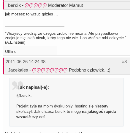
bercik
-
Moderator Mamut
jak mozesz to wrzuc gdzies ...
"Wszyscy wiedzą, że czegoś zrobić nie można. Ale przypadkowo
znajduje się jakiś nieuk, który tego nie wie. I on właśnie robi odkrycie."
(A.Einstein)
Offline
2011-06-26 14:24:38
#8
Jacekalex
-
Podobno człowiek...;)
Huk napisał(-a):
@bercik:
Projekt żyje na moim dysku only, hosting się niestety
skończył. Jak chcesz bercik to mogę
na jakiegoś rapida
wrzucić
czy coś...