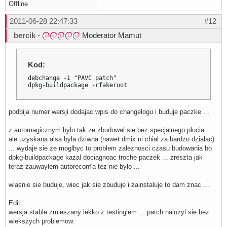
Offline
2011-06-28 22:47:33
#12
bercik
-
Moderator Mamut
Kod:
debchange -i "PAVC patch"

dpkg-buildpackage -rfakeroot
podbija numer wersji dodajac wpis do changelogu i buduje paczke ...
z automagicznym bylo tak ze zbudowal sie bez specjalnego plucia ...
ale uzyskana alsa byla dziwna (nawet dmix ni chial za bardzo dzialac)
... wydaje sie ze moglbyc to problem zaleznosci czasu budowania bo
dpkg-buildpackage kazal dociagnoac troche paczek ... zreszta jak
teraz zauwaylem autoreconf'a tez nie bylo ...
wlasnie sie buduje, wiec jak sie zbuduje i zainstaluje to dam znac ...
Edit:
wersja stable zmieszany lekko z testingiem ... patch nalozyl sie bez
wiekszych problemow: