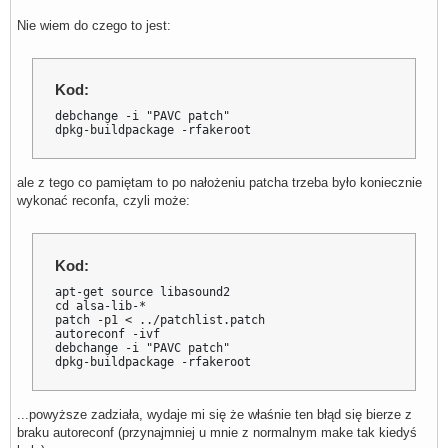
Nie wiem do czego to jest:
Kod:
debchange -i "PAVC patch"

dpkg-buildpackage -rfakeroot
ale z tego co pamiętam to po nałożeniu patcha trzeba było koniecznie
wykonać reconfa, czyli może:
Kod:
apt-get source libasound2

cd alsa-lib-*

patch -p1 < ../patchlist.patch

autoreconf -ivf

debchange -i "PAVC patch"

dpkg-buildpackage -rfakeroot
...powyższe zadziała, wydaje mi się że właśnie ten błąd się bierze z
braku autoreconf (przynajmniej u mnie z normalnym make tak kiedyś