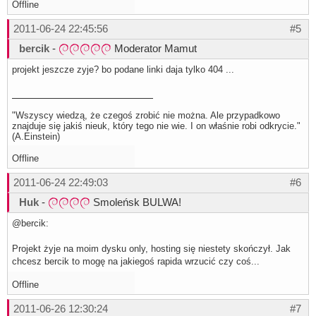
Offline
2011-06-24 22:45:56
#5
bercik
-
Moderator Mamut
projekt jeszcze zyje? bo podane linki daja tylko 404 ...
"Wszyscy wiedzą, że czegoś zrobić nie można. Ale przypadkowo
znajduje się jakiś nieuk, który tego nie wie. I on właśnie robi odkrycie."
(A.Einstein)
Offline
2011-06-24 22:49:03
#6
Huk
-
Smoleńsk BULWA!
@bercik:
Projekt żyje na moim dysku only, hosting się niestety skończył. Jak
chcesz bercik to mogę na jakiegoś rapida wrzucić czy coś...
Offline
2011-06-26 12:30:24
#7