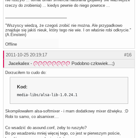
rzeczy do zrobienia) ... kiedys pewnie do niego powroce ...
"Wszyscy wiedzą, że czegoś zrobić nie można. Ale przypadkowo
znajduje się jakiś nieuk, który tego nie wie. I on właśnie robi odkrycie."
(A.Einstein)
Offline
2011-10-25 20:19:17
#16
Jacekalex
-
Podobno człowiek...;)
Dorzuciłem to cudo do:
Kod:
media-libs/alsa-lib-1.0.24.1
Skompilowałem alsa-softmixer - i mam dodatkowy mixer dźwięku. :D
Robi to samo, co alsamixer....
Co wsadzić do asound.conf, żeby to ruszyło?
Bo po wsadzeniu mniej więcej tego, co jest w pierwszym poście,