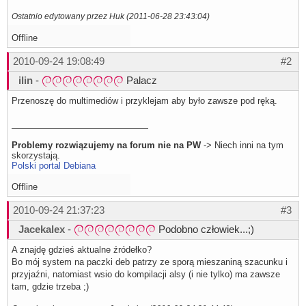
pcm.softvol10 {

Ostatnio edytowany przez Huk (2011-06-28 23:43:04)
    type            softvol

    slave {

        pcm         "dmixer"

Offline
    }

    control {

2010-09-24 19:08:49
#2
        name        "Softvol10"

        card        0

ilin
-
Palacz
    }

}

Przenoszę do multimediów i przyklejam aby było zawsze pod ręką.
pcm.softvol11 {

    type            softvol

    slave {

        pcm         "dmixer"

Problemy rozwiązujemy na forum nie na PW
-> Niech inni na tym
    }

skorzystają.
    control {

Polski portal Debiana
        name        "Softvol11"

        card        0

Offline
    }

}

2010-09-24 21:37:23
#3
ctl.dmixer {

Jacekalex
-
Podobno człowiek...;)
    type hw

    card 0

}

A znajdę gdzieś aktualne źródełko?
Bo mój system na paczki deb patrzy ze sporą mieszaniną szacunku i
ctl.dsnooped {

przyjaźni, natomiast wsio do kompilacji alsy (i nie tylko) ma zawsze
    type hw

    card 0

tam, gdzie trzeba ;)
}
