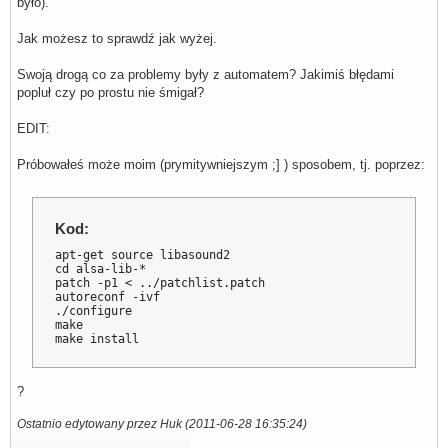
było).
Jak możesz to sprawdź jak wyżej.
Swoją drogą co za problemy były z automatem? Jakimiś błędami
popluł czy po prostu nie śmigał?
EDIT:
Próbowałeś może moim (prymitywniejszym ;] ) sposobem, tj. poprzez:
Kod:
apt-get source libasound2

cd alsa-lib-*

patch -p1 < ../patchlist.patch

autoreconf -ivf

./configure

make

make install
?
Ostatnio edytowany przez Huk (2011-06-28 16:35:24)