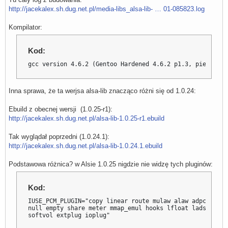
http://jacekalex.sh.dug.net.pl/media-libs_alsa-lib- … 01-085823.log
Kompilator:
Kod:
gcc version 4.6.2 (Gentoo Hardened 4.6.2 p1.3, pie-0.5.0
Inna sprawa, że ta werjsa alsa-lib znacząco różni się od 1.0.24:
Ebuild z obecnej wersji (1.0.25-r1):
http://jacekalex.sh.dug.net.pl/alsa-lib-1.0.25-r1.ebuild
Tak wyglądał poprzedni (1.0.24.1):
http://jacekalex.sh.dug.net.pl/alsa-lib-1.0.24.1.ebuild
Podstawowa różnica? w Alsie 1.0.25 nigdzie nie widzę tych pluginów:
Kod:
IUSE_PCM_PLUGIN="copy linear route mulaw alaw adpcm rate
null empty share meter mmap_emul hooks lfloat ladspa dmi
softvol extplug ioplug"