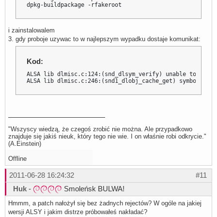
dpkg-buildpackage -rfakeroot
i zainstalowalem
3. gdy proboje uzywac to w najlepszym wypadku dostaje komunikat:
Kod:
ALSA lib dlmisc.c:124:(snd_dlsym_verify) unable to verif
ALSA lib dlmisc.c:246:(snd1_dlobj_cache_get) symbol _snd
"Wszyscy wiedzą, że czegoś zrobić nie można. Ale przypadkowo
znajduje się jakiś nieuk, który tego nie wie. I on właśnie robi odkrycie."
(A.Einstein)
Offline
2011-06-28 16:24:32
#11
Huk
-
Smoleńsk BULWA!
Hmmm, a patch nałożył się bez żadnych rejectów? W ogóle na jakiej
wersji ALSY i jakim distrze próbowałeś nakładać?