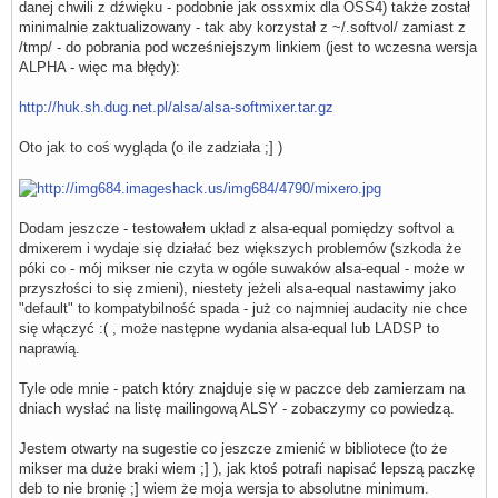
danej chwili z dźwięku - podobnie jak ossxmix dla OSS4) także został
    type            softvol

minimalnie zaktualizowany - tak aby korzystał z ~/.softvol/ zamiast z
    slave {

        pcm         "dmixer"

/tmp/ - do pobrania pod wcześniejszym linkiem (jest to wczesna wersja
    }

ALPHA - więc ma błędy):
    control {

        name        "Softvol07"

http://huk.sh.dug.net.pl/alsa/alsa-softmixer.tar.gz
        card        0

    }

}

Oto jak to coś wygląda (o ile zadziała ;] )
pcm.softvol08 {

    type            softvol

    slave {

        pcm         "dmixer"

Dodam jeszcze - testowałem układ z alsa-equal pomiędzy softvol a
    }

    control {

dmixerem i wydaje się działać bez większych problemów (szkoda że
        name        "Softvol08"

póki co - mój mikser nie czyta w ogóle suwaków alsa-equal - może w
        card        0

przyszłości to się zmieni), niestety jeżeli alsa-equal nastawimy jako
    }

"default" to kompatybilność spada - już co najmniej audacity nie chce
}

się włączyć :( , może następne wydania alsa-equal lub LADSP to
pcm.softvol09 {

naprawią.
    type            softvol

    slave {

        pcm         "dmixer"

Tyle ode mnie - patch który znajduje się w paczce deb zamierzam na
    }

dniach wysłać na listę mailingową ALSY - zobaczymy co powiedzą.
    control {

        name        "Softvol09"

Jestem otwarty na sugestie co jeszcze zmienić w bibliotece (to że
        card        0

    }

mikser ma duże braki wiem ;] ), jak ktoś potrafi napisać lepszą paczkę
}

deb to nie bronię ;] wiem że moja wersja to absolutne minimum.