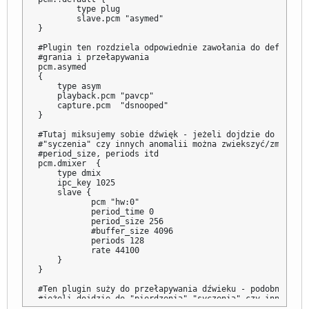
        type plug

        slave.pcm "asymed"

}

#Plugin ten rozdziela odpowiednie zawołania do default, n
#grania i przełapywania

pcm.asymed 

{

    type asym

    playback.pcm "pavcp"

    capture.pcm  "dsnooped"

}

#Tutaj miksujemy sobie dźwięk - jeżeli dojdzie do "pierdz
#"syczenia" czy innych anomalii można zwiekszyć/zmniejszy
#period_size, periods itd

pcm.dmixer  {

    type dmix

    ipc_key 1025

    slave {

           pcm "hw:0"

           period_time 0

           period_size 256

           #buffer_size 4096

           periods 128

           rate 44100

    }

}

#Ten plugin suży do przełapywania dźwieku - podobnie jak
#jeżeli dojdzie do "pierdzenia","syczenia" czy innych ano
#można zwiekszyć/zmniejszyć period_size, periods itd
