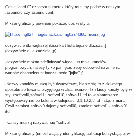
    slave {

Gdzie "card 0" oznacza numerek który musimy podać w naszym
        pcm         "dmixer"

.asoundrc czy asound.conf.
    }

    control {

        name        "Softvol04"

Mikser graficzny powinien pokazać coś w stylu:
        card        0

    }

}

pcm.softvol05 {

oczywiście dla większej ilości kart lista będzie dłuższa ;]
    type            softvol

(oczywiście o ile zadziała ;p)
    slave {

        pcm         "dmixer"

    }

-oczywiście można zdefiniować więcej lub mniej kanałów
    control {

programowych, należy tylko pamiętać żeby odpowiednio zmienić
        name        "Softvol05"

        card        0

wartość channelcount inaczej będą "jajka" ;]
    }

}

-Nazwy kanałów muszą być dwucyfrowe, bierze się to z dziwnego
sposobu sortowania przyjętego w alsamixerze - tzn kiedy kanały były w
pcm.softvol06 {

    type            softvol

stylu:softvol0,softvol1...softvol10,softvol11 itd to w alsamixerze
    slave {

występowały nie po kolei a w kolejności:0,1,10,2,3 itd - stąd zmiana.
        pcm         "dmixer"

Czyli zamiast softvol0 dajemy softvol00, zamiast softvol1 - softvol01
    }

    control {

itd.
        name        "Softvol06"

        card        0

-Kanały muszą nazywać się "softvol"
    }

}

Mikser graficzny (umożliwiający identyfikację aplikacji korzystającej w
pcm.softvol07 {
