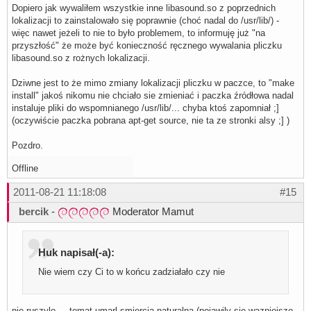
Dopiero jak wywaliłem wszystkie inne libasound.so z poprzednich
lokalizacji to zainstalowało się poprawnie (choć nadal do /usr/lib/) -
więc nawet jeżeli to nie to było problemem, to informuję już "na
przyszłość" że może być konieczność ręcznego wywalania pliczku
libasound.so z rożnych lokalizacji.
Dziwne jest to że mimo zmiany lokalizacji pliczku w paczce, to "make
install" jakoś nikomu nie chciało sie zmieniać i paczka źródłowa nadal
instaluje pliki do wspomnianego /usr/lib/... chyba ktoś zapomniał ;]
(oczywiście paczka pobrana apt-get source, nie ta ze stronki alsy ;] )
Pozdro.
Offline
2011-08-21 11:18:08
#15
bercik
-
Moderator Mamut
Huk napisał(-a):
Nie wiem czy Ci to w końcu zadziałało czy nie
nie ruszylo ... temat umarl smiercia naturalna (pojawily sie wazniejsze