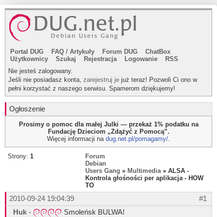
Portal DUG
FAQ
/
Artykuły
Forum DUG
ChatBox
Użytkownicy
Szukaj
Rejestracja
Logowanie
RSS
Nie jesteś zalogowany.
Jeśli nie posiadasz konta,
zarejestruj je
już teraz! Pozwoli Ci ono w
pełni korzystać z naszego serwisu. Spamerom dziękujemy!
Ogłoszenie
Prosimy o pomoc dla małej Julki — przekaż 1% podatku na
Fundację Dzieciom „Zdążyć z Pomocą”.
Więcej informacji na
dug.net.pl/pomagamy/
.
Strony:
1
Forum
Debian
Users Gang
»
Multimedia
» ALSA -
Kontrola głośności per aplikacja - HOW
TO
2010-09-24 19:04:39
#1
Huk
-
Smoleńsk BULWA!