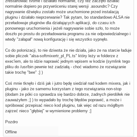
zrestartować tvtime i działało normalnie, czy też zaczęło działać
normalnie dopiero po przywróceniu starej wersji .asoundrc? Czy
nagrywanie dźwięku zostało może uruchomione przed instalacją
pluginu i działało nieprzerwanie? Tak pytam, bo standardowo ALSA nie
przeładowuje pluginów dla działających aplikacji, do czasu ich
ponownego uruchomienia i jeżeli nagrywanie sobie szło, to może
doszło po prostu do przeładowania programu za nie odpowiedzialnego i
wtedy "załapał" nową konfigurację i się wszystko sypnęło.
Co do polonizacji, to nie dziwota że nie działa, jako że na starcie ładuje
sobie pliczek "alsa-softmixertr_pl_PL.ts" który leży w folderze z
exec'iem, ale to idzie naprawić jednym wpisem w kodzie (symlink tego
pliku do /usr/bin pewnie też zadziałą - choć wiadomo że rozwiązanie
takie trochę "bee" ;] )
Coś mnie tknęło i dziś jak i jutro będę siedział nad kodem mixera, jak i
pluginu - jako że samemu korzystam z tego rozwiązania non-stop
(dodam że póki co sprawdza się bardzo dobrze, żadnych pierdółek nie
zauważyłem ;] ) to wypadało by trochę błędów poprawić, a może i
spróbować przepisać nieco kod pluginu, tak więc od razu mógłbym
zajrzeć nieco "głębiej" w wymienione problemy ;]
Pozdro
Offline