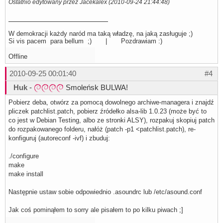
Ostatnio edytowany przez Jacekalex (2010-09-24 21:44:48)
#W tym pluginie nastepuje odpowiednie rozdzielenie kanał
#więc nazwy 6 kanałów, jak i "slave'a" - czyli kanał wyjś
#w którym dźwięk jest miskowany

W demokracji każdy naród ma taką władzę, na jaką zasługuje ;)
pcm.pavcp 

Si vis pacem para bellum ;) | Pozdrawiam :)
{

    type pavc               

    slave.pcm "dmixer"      

Offline
    channelcount 12

    softvol0.pcm "softvol00" 

2010-09-25 00:01:40
#4
    softvol1.pcm "softvol01"

    softvol2.pcm "softvol02"

Huk
-
Smoleńsk BULWA!
    softvol3.pcm "softvol03"

    softvol4.pcm "softvol04"

Pobierz deba, otwórz za pomocą dowolnego archiwe-managera i znajdź
    softvol5.pcm "softvol05"

    softvol6.pcm "softvol06"  

pliczek patchlist.patch, pobierz źródełko alsa-lib 1.0.23 (może być to
    softvol7.pcm "softvol07" 

co jest w Debian Testing, albo ze stronki ALSY), rozpakuj skopiuj patch
    softvol8.pcm "softvol08"

do rozpakowanego folderu, nałóż (patch -p1 <patchlist.patch), re-
    softvol9.pcm "softvol09"

konfiguruj (autoreconf -ivf) i zbuduj:
    softvol10.pcm "softvol10"

    softvol11.pcm "softvol11"

}
./configure
make
make install
Następnie ustaw sobie odpowiednio .asoundrc lub /etc/asound.conf
Jak coś pominąłem to sorry ale pisałem to po kilku piwach ;]