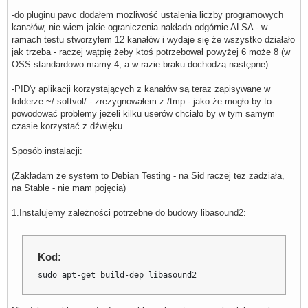
-do pluginu pavc dodałem możliwość ustalenia liczby programowych
kanałów, nie wiem jakie ograniczenia nakłada odgórnie ALSA - w
ramach testu stworzyłem 12 kanałów i wydaje się że wszystko działało
jak trzeba - raczej wątpię żeby ktoś potrzebował powyżej 6 może 8 (w
OSS standardowo mamy 4, a w razie braku dochodzą następne)
-PID'y aplikacji korzystających z kanałów są teraz zapisywane w
folderze ~/.softvol/ - zrezygnowałem z /tmp - jako że mogło by to
powodować problemy jeżeli kilku userów chciało by w tym samym
czasie korzystać z dźwięku.
Sposób instalacji:
(Zakładam że system to Debian Testing - na Sid raczej tez zadziała,
na Stable - nie mam pojęcia)
1.Instalujemy zależności potrzebne do budowy libasound2:
Kod:
sudo apt-get build-dep libasound2