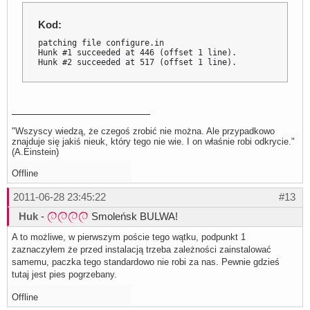
Kod:
patching file configure.in

Hunk #1 succeeded at 446 (offset 1 line).

Hunk #2 succeeded at 517 (offset 1 line).
"Wszyscy wiedzą, że czegoś zrobić nie można. Ale przypadkowo
znajduje się jakiś nieuk, który tego nie wie. I on właśnie robi odkrycie."
(A.Einstein)
Offline
2011-06-28 23:45:22
#13
Huk
-
Smoleńsk BULWA!
A to możliwe, w pierwszym poście tego wątku, podpunkt 1
zaznaczyłem że przed instalacją trzeba zależności zainstalować
samemu, paczka tego standardowo nie robi za nas. Pewnie gdzieś
tutaj jest pies pogrzebany.
Offline