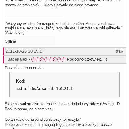
rzeczy do zrobienia) ... kiedys pewnie do niego powroce ...
"Wszyscy wiedzą, że czegoś zrobić nie można. Ale przypadkowo
znajduje się jakiś nieuk, który tego nie wie. I on właśnie robi odkrycie."
(A.Einstein)
Offline
2011-10-25 20:19:17
#16
Jacekalex
-
Podobno człowiek...;)
Dorzuciłem to cudo do:
Kod:
media-libs/alsa-lib-1.0.24.1
Skompilowałem alsa-softmixer - i mam dodatkowy mixer dźwięku. :D
Robi to samo, co alsamixer....
Co wsadzić do asound.conf, żeby to ruszyło?
Bo po wsadzeniu mniej więcej tego, co jest w pierwszym poście,