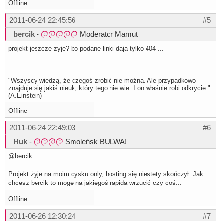
Offline
2011-06-24 22:45:56
#5
bercik
-
Moderator Mamut
projekt jeszcze zyje? bo podane linki daja tylko 404 ...
"Wszyscy wiedzą, że czegoś zrobić nie można. Ale przypadkowo
znajduje się jakiś nieuk, który tego nie wie. I on właśnie robi odkrycie."
(A.Einstein)
Offline
2011-06-24 22:49:03
#6
Huk
-
Smoleńsk BULWA!
@bercik:
Projekt żyje na moim dysku only, hosting się niestety skończył. Jak
chcesz bercik to mogę na jakiegoś rapida wrzucić czy coś...
Offline
2011-06-26 12:30:24
#7