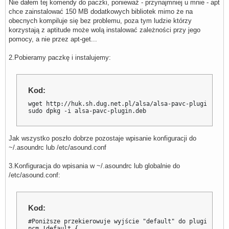
Nie dałem tej komendy do paczki, ponieważ - przynajmniej u mnie - apt
chce zainstalować 150 MB dodatkowych bibliotek mimo że na
obecnych kompiluje się bez problemu, poza tym ludzie którzy
korzystają z aptitude może wolą instalować zależności przy jego
pomocy, a nie przez apt-get...
2.Pobieramy paczkę i instalujemy:
Kod:
wget http://huk.sh.dug.net.pl/alsa/alsa-pavc-plugin.deb

sudo dpkg -i alsa-pavc-plugin.deb
Jak wszystko poszło dobrze pozostaje wpisanie konfiguracji do
~/.asoundrc lub /etc/asound.conf
3.Konfiguracja do wpisania w ~/.asoundrc lub globalnie do
/etc/asound.conf:
Kod:
#Poniższe przekierowuje wyjście "default" do pluginu "asy
pcm.!default {
