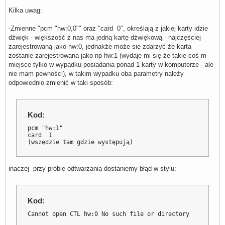
pcm.dsnooped {

Kilka uwag:
    type dsnoop

    ipc_key 1026

    slave 

-Zmienne "pcm "hw:0,0"" oraz "card 0", określają z jakiej karty idzie
    {

dźwięk - większość z nas ma jedną kartę dźwiękową - najczęściej
        pcm "hw:0" 

zarejestrowaną jako hw:0, jednakże może się zdarzyć że karta
        channels 2 

zostanie zarejestrowana jako np hw:1 (wydaje mi się że takie coś m
        period_size 256

        #buffer_size 4096

miejsce tylko w wypadku posiadania ponad 1 karty w komputerze - ale
        rate 44100

nie mam pewności), w takim wypadku oba parametry należy
        periods 0 

odpowiednio zmienić w taki sposób:
        period_time 0

    }

}

#Ponizej jest zdefiniowane 6 programowych kanałów dźwięko
Kod:
#obecnie wymagane jest podanie dokładnie 6 kanałów więc m
#tyle stworzyć

pcm "hw:1"

pcm.softvol00 {

card  1

    type            softvol

(wszędzie tam gdzie występują)
    slave {

        pcm         "dmixer"

    }

    control {

inaczej przy próbie odtwarzania dostaniemy błąd w stylu:
        name        "Softvol00"

        card        0

    }

}

Kod:
pcm.softvol01 {

Cannot open CTL hw:0 No such file or directory
    type            softvol

    slave {
