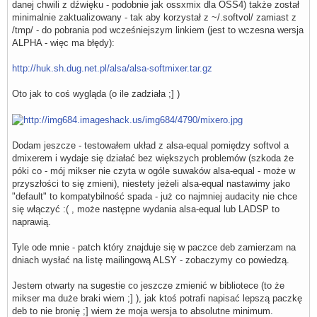
danej chwili z dźwięku - podobnie jak ossxmix dla OSS4) także został
    type            softvol

minimalnie zaktualizowany - tak aby korzystał z ~/.softvol/ zamiast z
    slave {

        pcm         "dmixer"

/tmp/ - do pobrania pod wcześniejszym linkiem (jest to wczesna wersja
    }

ALPHA - więc ma błędy):
    control {

        name        "Softvol07"

http://huk.sh.dug.net.pl/alsa/alsa-softmixer.tar.gz
        card        0

    }

}

Oto jak to coś wygląda (o ile zadziała ;] )
pcm.softvol08 {

    type            softvol

    slave {

        pcm         "dmixer"

Dodam jeszcze - testowałem układ z alsa-equal pomiędzy softvol a
    }

    control {

dmixerem i wydaje się działać bez większych problemów (szkoda że
        name        "Softvol08"

póki co - mój mikser nie czyta w ogóle suwaków alsa-equal - może w
        card        0

przyszłości to się zmieni), niestety jeżeli alsa-equal nastawimy jako
    }

"default" to kompatybilność spada - już co najmniej audacity nie chce
}

się włączyć :( , może następne wydania alsa-equal lub LADSP to
pcm.softvol09 {

naprawią.
    type            softvol

    slave {

        pcm         "dmixer"

Tyle ode mnie - patch który znajduje się w paczce deb zamierzam na
    }

dniach wysłać na listę mailingową ALSY - zobaczymy co powiedzą.
    control {

        name        "Softvol09"

Jestem otwarty na sugestie co jeszcze zmienić w bibliotece (to że
        card        0

    }

mikser ma duże braki wiem ;] ), jak ktoś potrafi napisać lepszą paczkę
}

deb to nie bronię ;] wiem że moja wersja to absolutne minimum.