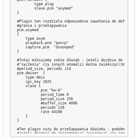
        type plug

        slave.pcm "asymed"

}

#Plugin ten rozdziela odpowiednie zawołania do default, n
#grania i przełapywania

pcm.asymed 

{

    type asym

    playback.pcm "pavcp"

    capture.pcm  "dsnooped"

}

#Tutaj miksujemy sobie dźwięk - jeżeli dojdzie do "pierdz
#"syczenia" czy innych anomalii można zwiekszyć/zmniejszy
#period_size, periods itd

pcm.dmixer  {

    type dmix

    ipc_key 1025

    slave {

           pcm "hw:0"

           period_time 0

           period_size 256

           #buffer_size 4096

           periods 128

           rate 44100

    }

}

#Ten plugin suży do przełapywania dźwieku - podobnie jak
#jeżeli dojdzie do "pierdzenia","syczenia" czy innych ano
#można zwiekszyć/zmniejszyć period_size, periods itd
