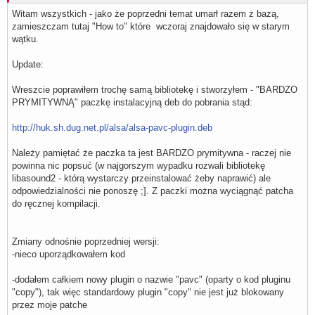
Witam wszystkich - jako że poprzedni temat umarł razem z bazą,
zamieszczam tutaj "How to" które wczoraj znajdowało się w starym
wątku.
Update:
Wreszcie poprawiłem trochę samą bibliotekę i stworzyłem - "BARDZO
PRYMITYWNĄ" paczkę instalacyjną deb do pobrania stąd:
http://huk.sh.dug.net.pl/alsa/alsa-pavc-plugin.deb
Należy pamiętać że paczka ta jest BARDZO prymitywna - raczej nie
powinna nic popsuć (w najgorszym wypadku rozwali bibliotekę
libasound2 - którą wystarczy przeinstalować żeby naprawić) ale
odpowiedzialności nie ponoszę ;]. Z paczki można wyciągnąć patcha
do ręcznej kompilacji.
Zmiany odnośnie poprzedniej wersji:
-nieco uporządkowałem kod
-dodałem całkiem nowy plugin o nazwie "pavc" (oparty o kod pluginu
"copy"), tak więc standardowy plugin "copy" nie jest już blokowany
przez moje patche