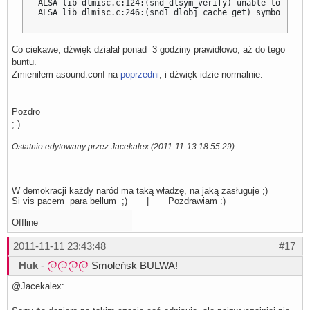
ALSA lib dlmisc.c:124:(snd_dlsym_verify) unable to verif
ALSA lib dlmisc.c:246:(snd1_dlobj_cache_get) symbol _snd
Co ciekawe, dźwięk działał ponad 3 godziny prawidłowo, aż do tego
buntu.
Zmieniłem asound.conf na
poprzedni
, i dźwięk idzie normalnie.
Pozdro
;-)
Ostatnio edytowany przez Jacekalex (2011-11-13 18:55:29)
W demokracji każdy naród ma taką władzę, na jaką zasługuje ;)
Si vis pacem para bellum ;) | Pozdrawiam :)
Offline
2011-11-11 23:43:48
#17
Huk
-
Smoleńsk BULWA!
@Jacekalex: