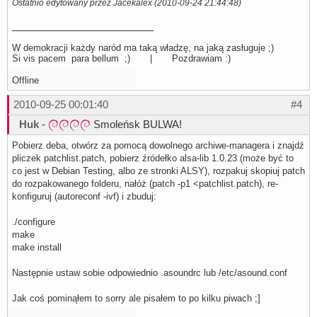
Ostatnio edytowany przez Jacekalex (2010-09-24 21:44:48)
#W tym pluginie nastepuje odpowiednie rozdzielenie kanał
#więc nazwy 6 kanałów, jak i "slave'a" - czyli kanał wyjś
#w którym dźwięk jest miskowany

W demokracji każdy naród ma taką władzę, na jaką zasługuje ;)
pcm.pavcp 

Si vis pacem para bellum ;) | Pozdrawiam :)
{

    type pavc               

    slave.pcm "dmixer"      

Offline
    channelcount 12

    softvol0.pcm "softvol00" 

2010-09-25 00:01:40
#4
    softvol1.pcm "softvol01"

    softvol2.pcm "softvol02"

Huk
-
Smoleńsk BULWA!
    softvol3.pcm "softvol03"

    softvol4.pcm "softvol04"

Pobierz deba, otwórz za pomocą dowolnego archiwe-managera i znajdź
    softvol5.pcm "softvol05"

    softvol6.pcm "softvol06"  

pliczek patchlist.patch, pobierz źródełko alsa-lib 1.0.23 (może być to
    softvol7.pcm "softvol07" 

co jest w Debian Testing, albo ze stronki ALSY), rozpakuj skopiuj patch
    softvol8.pcm "softvol08"

do rozpakowanego folderu, nałóż (patch -p1 <patchlist.patch), re-
    softvol9.pcm "softvol09"

konfiguruj (autoreconf -ivf) i zbuduj:
    softvol10.pcm "softvol10"

    softvol11.pcm "softvol11"

}
./configure
make
make install
Następnie ustaw sobie odpowiednio .asoundrc lub /etc/asound.conf
Jak coś pominąłem to sorry ale pisałem to po kilku piwach ;]