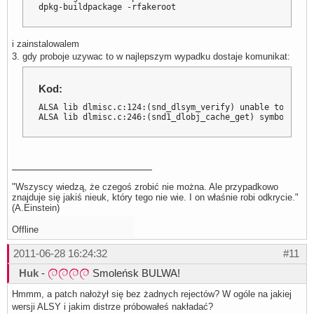
dpkg-buildpackage -rfakeroot
i zainstalowalem
3. gdy proboje uzywac to w najlepszym wypadku dostaje komunikat:
Kod:
ALSA lib dlmisc.c:124:(snd_dlsym_verify) unable to verif
ALSA lib dlmisc.c:246:(snd1_dlobj_cache_get) symbol _snd
"Wszyscy wiedzą, że czegoś zrobić nie można. Ale przypadkowo
znajduje się jakiś nieuk, który tego nie wie. I on właśnie robi odkrycie."
(A.Einstein)
Offline
2011-06-28 16:24:32
#11
Huk
-
Smoleńsk BULWA!
Hmmm, a patch nałożył się bez żadnych rejectów? W ogóle na jakiej
wersji ALSY i jakim distrze próbowałeś nakładać?