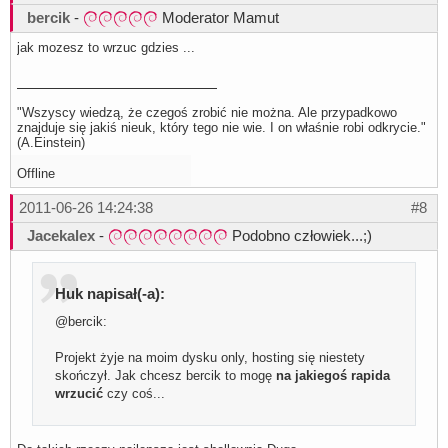
bercik
-
Moderator Mamut
jak mozesz to wrzuc gdzies ...
"Wszyscy wiedzą, że czegoś zrobić nie można. Ale przypadkowo
znajduje się jakiś nieuk, który tego nie wie. I on właśnie robi odkrycie."
(A.Einstein)
Offline
2011-06-26 14:24:38
#8
Jacekalex
-
Podobno człowiek...;)
Huk napisał(-a):
@bercik:
Projekt żyje na moim dysku only, hosting się niestety
skończył. Jak chcesz bercik to mogę
na jakiegoś rapida
wrzucić
czy coś...