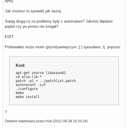
było).
Jak możesz to sprawdź jak wyżej.
Swoją drogą co za problemy były z automatem? Jakimiś błędami
popluł czy po prostu nie śmigał?
EDIT:
Próbowałeś może moim (prymitywniejszym ;] ) sposobem, tj. poprzez:
Kod:
apt-get source libasound2

cd alsa-lib-*

patch -p1 < ../patchlist.patch

autoreconf -ivf

./configure

make

make install
?
Ostatnio edytowany przez Huk (2011-06-28 16:35:24)