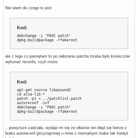
Nie wiem do czego to jest:
Kod:
debchange -i "PAVC patch"

dpkg-buildpackage -rfakeroot
ale z tego co pamiętam to po nałożeniu patcha trzeba było koniecznie
wykonać reconfa, czyli może:
Kod:
apt-get source libasound2

cd alsa-lib-*

patch -p1 < ../patchlist.patch

autoreconf -ivf

debchange -i "PAVC patch"

dpkg-buildpackage -rfakeroot
...powyższe zadziała, wydaje mi się że właśnie ten błąd się bierze z
braku autoreconf (przynajmniej u mnie z normalnym make tak kiedyś