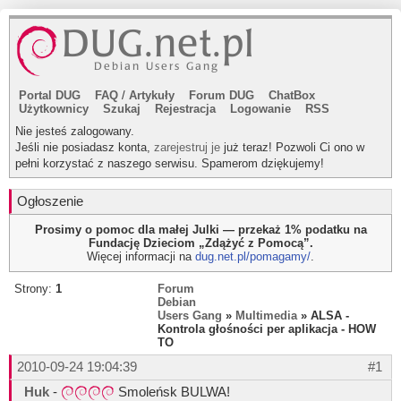
Portal DUG
FAQ
/
Artykuły
Forum DUG
ChatBox
Użytkownicy
Szukaj
Rejestracja
Logowanie
RSS
Nie jesteś zalogowany.
Jeśli nie posiadasz konta,
zarejestruj je
już teraz! Pozwoli Ci ono w
pełni korzystać z naszego serwisu. Spamerom dziękujemy!
Ogłoszenie
Prosimy o pomoc dla małej Julki — przekaż 1% podatku na
Fundację Dzieciom „Zdążyć z Pomocą”.
Więcej informacji na
dug.net.pl/pomagamy/
.
Strony:
1
Forum
Debian
Users Gang
»
Multimedia
» ALSA -
Kontrola głośności per aplikacja - HOW
TO
2010-09-24 19:04:39
#1
Huk
-
Smoleńsk BULWA!