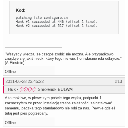
Kod:
patching file configure.in

Hunk #1 succeeded at 446 (offset 1 line).

Hunk #2 succeeded at 517 (offset 1 line).
"Wszyscy wiedzą, że czegoś zrobić nie można. Ale przypadkowo
znajduje się jakiś nieuk, który tego nie wie. I on właśnie robi odkrycie."
(A.Einstein)
Offline
2011-06-28 23:45:22
#13
Huk
-
Smoleńsk BULWA!
A to możliwe, w pierwszym poście tego wątku, podpunkt 1
zaznaczyłem że przed instalacją trzeba zależności zainstalować
samemu, paczka tego standardowo nie robi za nas. Pewnie gdzieś
tutaj jest pies pogrzebany.
Offline