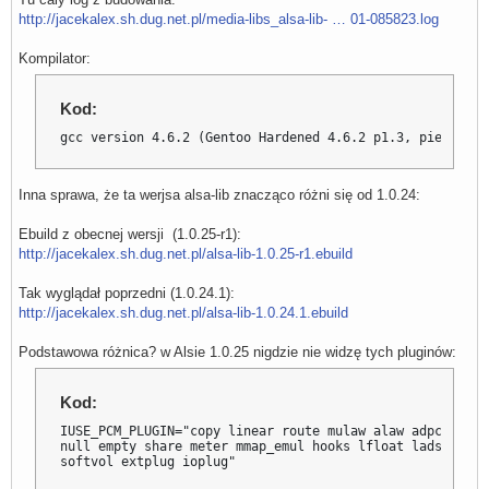
http://jacekalex.sh.dug.net.pl/media-libs_alsa-lib- … 01-085823.log
Kompilator:
Kod:
gcc version 4.6.2 (Gentoo Hardened 4.6.2 p1.3, pie-0.5.0
Inna sprawa, że ta werjsa alsa-lib znacząco różni się od 1.0.24:
Ebuild z obecnej wersji (1.0.25-r1):
http://jacekalex.sh.dug.net.pl/alsa-lib-1.0.25-r1.ebuild
Tak wyglądał poprzedni (1.0.24.1):
http://jacekalex.sh.dug.net.pl/alsa-lib-1.0.24.1.ebuild
Podstawowa różnica? w Alsie 1.0.25 nigdzie nie widzę tych pluginów:
Kod:
IUSE_PCM_PLUGIN="copy linear route mulaw alaw adpcm rate
null empty share meter mmap_emul hooks lfloat ladspa dmi
softvol extplug ioplug"