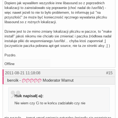
Dopiero jak wywaliłem wszystkie inne libasound.so z poprzednich
lokalizacji to zainstalowało się poprawnie (choć nadal do /usr/lib/) -
więc nawet jeżeli to nie to było problemem, to informuję już "na
przyszłość" że może być konieczność ręcznego wywalania pliczku
libasound.so z rożnych lokalizacji.
Dziwne jest to że mimo zmiany lokalizacji pliczku w paczce, to "make
install" jakoś nikomu nie chciało sie zmieniać i paczka źródłowa nadal
instaluje pliki do wspomnianego /usr/lib/... chyba ktoś zapomniał ;]
(oczywiście paczka pobrana apt-get source, nie ta ze stronki alsy ;] )
Pozdro.
Offline
2011-08-21 11:18:08
#15
bercik
-
Moderator Mamut
Huk napisał(-a):
Nie wiem czy Ci to w końcu zadziałało czy nie
nie ruszylo ... temat umarl smiercia naturalna (pojawily sie wazniejsze