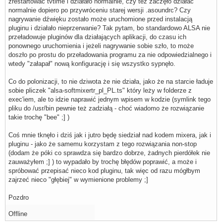
zrestartować tvtime i działało normalnie, czy też zaczęło działać
normalnie dopiero po przywróceniu starej wersji .asoundrc? Czy
nagrywanie dźwięku zostało może uruchomione przed instalacją
pluginu i działało nieprzerwanie? Tak pytam, bo standardowo ALSA nie
przeładowuje pluginów dla działających aplikacji, do czasu ich
ponownego uruchomienia i jeżeli nagrywanie sobie szło, to może
doszło po prostu do przeładowania programu za nie odpowiedzialnego i
wtedy "załapał" nową konfigurację i się wszystko sypnęło.
Co do polonizacji, to nie dziwota że nie działa, jako że na starcie ładuje
sobie pliczek "alsa-softmixertr_pl_PL.ts" który leży w folderze z
exec'iem, ale to idzie naprawić jednym wpisem w kodzie (symlink tego
pliku do /usr/bin pewnie też zadziałą - choć wiadomo że rozwiązanie
takie trochę "bee" ;] )
Coś mnie tknęło i dziś jak i jutro będę siedział nad kodem mixera, jak i
pluginu - jako że samemu korzystam z tego rozwiązania non-stop
(dodam że póki co sprawdza się bardzo dobrze, żadnych pierdółek nie
zauważyłem ;] ) to wypadało by trochę błędów poprawić, a może i
spróbować przepisać nieco kod pluginu, tak więc od razu mógłbym
zajrzeć nieco "głębiej" w wymienione problemy ;]
Pozdro
Offline