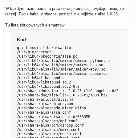
W każdym razie, pomimo prawidłowej kompilacji, wydaje misię, ze
raczej Twoja łatka w obecnej postaci nie pójdzie z alsą 1.0.25.
Tu lista zbudowanych elementów:
Kod:
qlist media-libs/alsa-lib

/usr/bin/aserver

/usr/lib64/pkgconfig/alsa.pc

/usr/lib64/alsa-lib/smixer/smixer-python.so

/usr/lib64/alsa-lib/smixer/smixer-hda.so

/usr/lib64/alsa-lib/smixer/smixer-ac97.so

/usr/lib64/alsa-lib/smixer/smixer-sbase.so

/usr/lib64/libasound.so

/usr/lib64/libasound.so.2

/usr/lib64/libasound.so.2.0.0

/usr/share/doc/alsa-lib-1.0.25-r1/ChangeLog.bz2

/usr/share/doc/alsa-lib-1.0.25-r1/TODO.bz2

/usr/share/aclocal/alsa.m4

/usr/share/alsa/smixer.conf

/usr/share/alsa/sndo-mixer.alisp

/usr/share/alsa/alsa.conf

/usr/share/alsa/alsa.conf.d/README

/usr/share/alsa/pcm/dpl.conf

/usr/share/alsa/pcm/dsnoop.conf

/usr/share/alsa/pcm/dmix.conf

/usr/share/alsa/pcm/modem.conf
