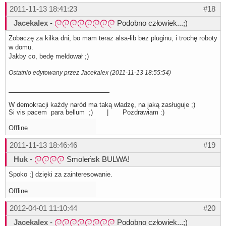
2011-11-13 18:41:23
#18
Jacekalex
-
Podobno człowiek...;)
Zobaczę za kilka dni, bo mam teraz alsa-lib bez pluginu, i trochę roboty
w domu.
Jakby co, bedę meldował ;)
Ostatnio edytowany przez Jacekalex (2011-11-13 18:55:54)
W demokracji każdy naród ma taką władzę, na jaką zasługuje ;)
Si vis pacem para bellum ;) | Pozdrawiam :)
Offline
2011-11-13 18:46:46
#19
Huk
-
Smoleńsk BULWA!
Spoko ;] dzięki za zainteresowanie.
Offline
2012-04-01 11:10:44
#20
Jacekalex
-
Podobno człowiek...;)