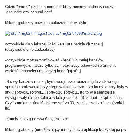
    slave {

Gdzie "card 0" oznacza numerek który musimy podać w naszym
        pcm         "dmixer"

.asoundrc czy asound.conf.
    }

    control {

        name        "Softvol04"

Mikser graficzny powinien pokazać coś w stylu:
        card        0

    }

}

pcm.softvol05 {

oczywiście dla większej ilości kart lista będzie dłuższa ;]
    type            softvol

(oczywiście o ile zadziała ;p)
    slave {

        pcm         "dmixer"

    }

-oczywiście można zdefiniować więcej lub mniej kanałów
    control {

programowych, należy tylko pamiętać żeby odpowiednio zmienić
        name        "Softvol05"

        card        0

wartość channelcount inaczej będą "jajka" ;]
    }

}

-Nazwy kanałów muszą być dwucyfrowe, bierze się to z dziwnego
sposobu sortowania przyjętego w alsamixerze - tzn kiedy kanały były w
pcm.softvol06 {

    type            softvol

stylu:softvol0,softvol1...softvol10,softvol11 itd to w alsamixerze
    slave {

występowały nie po kolei a w kolejności:0,1,10,2,3 itd - stąd zmiana.
        pcm         "dmixer"

Czyli zamiast softvol0 dajemy softvol00, zamiast softvol1 - softvol01
    }

    control {

itd.
        name        "Softvol06"

        card        0

-Kanały muszą nazywać się "softvol"
    }

}

Mikser graficzny (umożliwiający identyfikację aplikacji korzystającej w
pcm.softvol07 {
