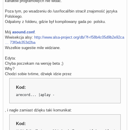
kanałów programowych nie widać.
Poza tym, po wsadzeniu do /usr/local/bin stracił znajomość języka
Polskiego.
Odpalony z folderu, gdzie był kompilowany gada po polsku.
Mój
asound.conf
.
Wiwisekcja alsy:
http://www.alsa-project.org/db/?f=f58b4c05d9b2e92ca
… 73f0eb353d2ba
Wszelkie sugestie mile widziane.
Edyta:
Chyba poczekam na wersję beta ;)
Why?
Chodzi sobie tvtime, dźwięk idzie przez
Kod:
arecord... |aplay -
, i nagle zamiast dźięku taki komunikat:
Kod: