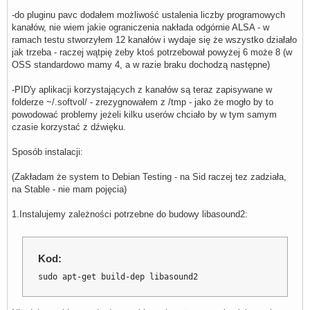
-do pluginu pavc dodałem możliwość ustalenia liczby programowych
kanałów, nie wiem jakie ograniczenia nakłada odgórnie ALSA - w
ramach testu stworzyłem 12 kanałów i wydaje się że wszystko działało
jak trzeba - raczej wątpię żeby ktoś potrzebował powyżej 6 może 8 (w
OSS standardowo mamy 4, a w razie braku dochodzą następne)
-PID'y aplikacji korzystających z kanałów są teraz zapisywane w
folderze ~/.softvol/ - zrezygnowałem z /tmp - jako że mogło by to
powodować problemy jeżeli kilku userów chciało by w tym samym
czasie korzystać z dźwięku.
Sposób instalacji:
(Zakładam że system to Debian Testing - na Sid raczej tez zadziała,
na Stable - nie mam pojęcia)
1.Instalujemy zależności potrzebne do budowy libasound2:
Kod:
sudo apt-get build-dep libasound2