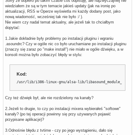
Sorry że dopiero po takim czasie coś odpisuję, ale najzwyczajniej nie
wiedziałem że są w tym temacie jakieś updaty (jak na ironię po
aktualizacji, RSS w Operze wyświetla mi każdy dodany post, jako
nową wiadomość, wcześniej tak nie było :/ ).
Nie wiem czy nadal temat aktualny, ale jeżeli tak to chciałbym
dopytać:
1.Jakie dokładnie były problemy po instalacji pluginu i wgraniu
.asoundrc? Czy w ogóle nic co było uruchamiane po instalacji pluginu
(znaczy się zaraz po "make install") nie miało w ogóle dźwięku, a w
konsoli można było zobaczyć błędy w stylu:
Kod:
/usr/lib/i386-linux-gnu/alsa-lib/libasound_module_pcm_pa
Czy też dźwięk był, ale nie rozdzielony na kanały?
2.Jeżeli to drugie, to czy po instalacji mixera wybierałeś "softowe"
kanały? (po tej operacji powinny się przy używanych pojawić
przypisane aplikacje)?
3.Odnośnie błędu z tvtime - czy po jego wystąpieniu, dało się