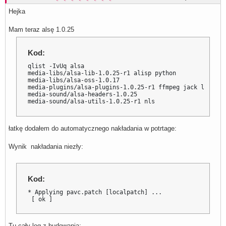
Hejka
Mam teraz alsę 1.0.25
Kod:
qlist -IvUq alsa

media-libs/alsa-lib-1.0.25-r1 alisp python

media-libs/alsa-oss-1.0.17

media-plugins/alsa-plugins-1.0.25-r1 ffmpeg jack libsamp
media-sound/alsa-headers-1.0.25

media-sound/alsa-utils-1.0.25-r1 nls
łatkę dodałem do automatycznego nakładania w potrtage:
Wynik nakładania niezły:
Kod:
* Applying pavc.patch [localpatch] ...

 [ ok ]
Tu cały log z budowania: