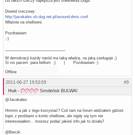
Do takich rzeczy najlepsza jest shellownia Duga.
Dowód rzeczowy:
http://jacekalex.sh.dug.net.pl/asound-dmix.conf
Właśnie na shellowni.
Pozdrawiam
;-)
W demokracji każdy naród ma taką władzę, na jaką zasługuje ;)
Si vis pacem para bellum ;) | Pozdrawiam :)
Offline
2011-06-27 19:53:59
#9
Huk
-
Smoleńsk BULWA!
@Jacekalex:
Hmmm a jak z tego korzystać? Coś tam na forum widziałem gdzieś
topic z prośbami o konto shellowe, ale nigdy się tym nie
interesowałem... możesz podać jakieś info jak to działa?
@Bercik: