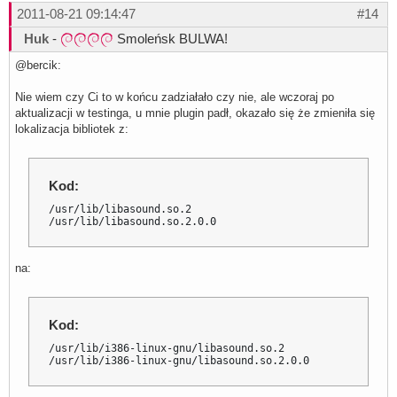
2011-08-21 09:14:47
#14
Huk
-
Smoleńsk BULWA!
@bercik:
Nie wiem czy Ci to w końcu zadziałało czy nie, ale wczoraj po
aktualizacji w testinga, u mnie plugin padł, okazało się że zmieniła się
lokalizacja bibliotek z:
Kod:
/usr/lib/libasound.so.2

/usr/lib/libasound.so.2.0.0
na:
Kod:
/usr/lib/i386-linux-gnu/libasound.so.2

/usr/lib/i386-linux-gnu/libasound.so.2.0.0