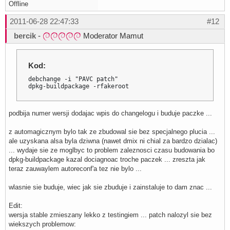
Offline
2011-06-28 22:47:33
#12
bercik
-
Moderator Mamut
Kod:
debchange -i "PAVC patch"

dpkg-buildpackage -rfakeroot
podbija numer wersji dodajac wpis do changelogu i buduje paczke ...
z automagicznym bylo tak ze zbudowal sie bez specjalnego plucia ...
ale uzyskana alsa byla dziwna (nawet dmix ni chial za bardzo dzialac)
... wydaje sie ze moglbyc to problem zaleznosci czasu budowania bo
dpkg-buildpackage kazal dociagnoac troche paczek ... zreszta jak
teraz zauwaylem autoreconf'a tez nie bylo ...
wlasnie sie buduje, wiec jak sie zbuduje i zainstaluje to dam znac ...
Edit:
wersja stable zmieszany lekko z testingiem ... patch nalozyl sie bez
wiekszych problemow: