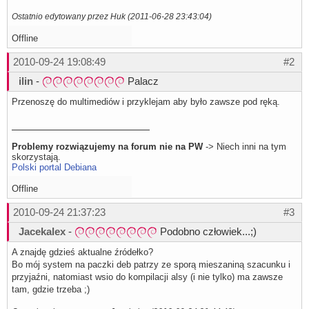
pcm.softvol10 {

Ostatnio edytowany przez Huk (2011-06-28 23:43:04)
    type            softvol

    slave {

        pcm         "dmixer"

Offline
    }

    control {

2010-09-24 19:08:49
#2
        name        "Softvol10"

        card        0

ilin
-
Palacz
    }

}

Przenoszę do multimediów i przyklejam aby było zawsze pod ręką.
pcm.softvol11 {

    type            softvol

    slave {

        pcm         "dmixer"

Problemy rozwiązujemy na forum nie na PW
-> Niech inni na tym
    }

skorzystają.
    control {

Polski portal Debiana
        name        "Softvol11"

        card        0

Offline
    }

}

2010-09-24 21:37:23
#3
ctl.dmixer {

Jacekalex
-
Podobno człowiek...;)
    type hw

    card 0

}

A znajdę gdzieś aktualne źródełko?
Bo mój system na paczki deb patrzy ze sporą mieszaniną szacunku i
ctl.dsnooped {

przyjaźni, natomiast wsio do kompilacji alsy (i nie tylko) ma zawsze
    type hw

    card 0

tam, gdzie trzeba ;)
}
