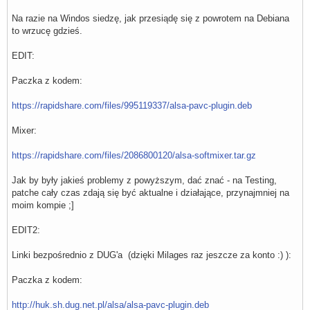
Na razie na Windos siedzę, jak przesiądę się z powrotem na Debiana
to wrzucę gdzieś.
EDIT:
Paczka z kodem:
https://rapidshare.com/files/995119337/alsa-pavc-plugin.deb
Mixer:
https://rapidshare.com/files/2086800120/alsa-softmixer.tar.gz
Jak by były jakieś problemy z powyższym, dać znać - na Testing,
patche cały czas zdają się być aktualne i działające, przynajmniej na
moim kompie ;]
EDIT2:
Linki bezpośrednio z DUG'a (dzięki Milages raz jeszcze za konto :) ):
Paczka z kodem:
http://huk.sh.dug.net.pl/alsa/alsa-pavc-plugin.deb