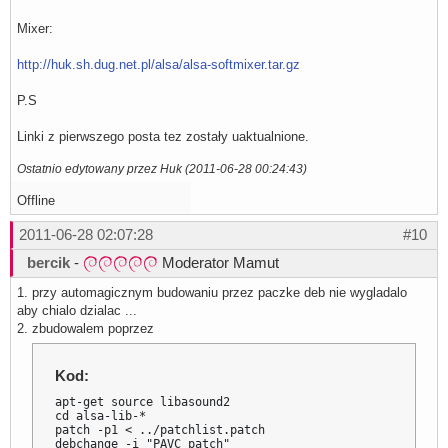
Mixer:
http://huk.sh.dug.net.pl/alsa/alsa-softmixer.tar.gz
P.S
Linki z pierwszego posta tez zostały uaktualnione.
Ostatnio edytowany przez Huk (2011-06-28 00:24:43)
Offline
2011-06-28 02:07:28
#10
bercik
-
Moderator Mamut
1. przy automagicznym budowaniu przez paczke deb nie wygladalo
aby chialo dzialac ...
2. zbudowalem poprzez
Kod:
apt-get source libasound2

cd alsa-lib-*

patch -p1 < ../patchlist.patch

debchange -i "PAVC patch"
