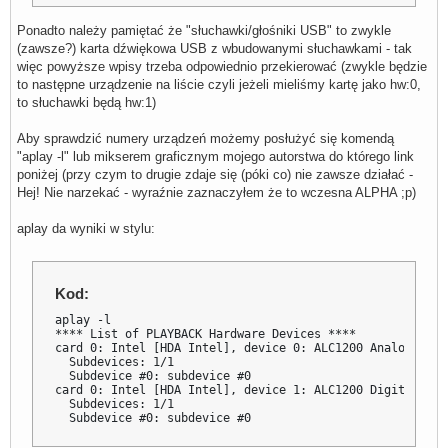
        pcm         "dmixer"

    }

Ponadto należy pamiętać że "słuchawki/głośniki USB" to zwykle
    control {

(zawsze?) karta dźwiękowa USB z wbudowanymi słuchawkami - tak
        name        "Softvol01"

więc powyższe wpisy trzeba odpowiednio przekierować (zwykle będzie
        card        0

    }

to następne urządzenie na liście czyli jeżeli mieliśmy kartę jako hw:0,
}

to słuchawki będą hw:1)
pcm.softvol02 {

Aby sprawdzić numery urządzeń możemy posłużyć się komendą
    type            softvol

    slave {

"aplay -l" lub mikserem graficznym mojego autorstwa do którego link
        pcm         "dmixer"

poniżej (przy czym to drugie zdaje się (póki co) nie zawsze działać -
    }

Hej! Nie narzekać - wyraźnie zaznaczyłem że to wczesna ALPHA ;p)
    control {

        name        "Softvol02"

        card        0

aplay da wyniki w stylu:
    }

}

pcm.softvol03 {

Kod:
    type            softvol

    slave {

aplay -l

        pcm         "dmixer"

**** List of PLAYBACK Hardware Devices ****

    }

card 0: Intel [HDA Intel], device 0: ALC1200 Analog [ALC
    control {

  Subdevices: 1/1

        name        "Softvol03"

  Subdevice #0: subdevice #0

        card        0

card 0: Intel [HDA Intel], device 1: ALC1200 Digital [AL
    }

  Subdevices: 1/1

}

  Subdevice #0: subdevice #0
pcm.softvol04 {

    type            softvol
