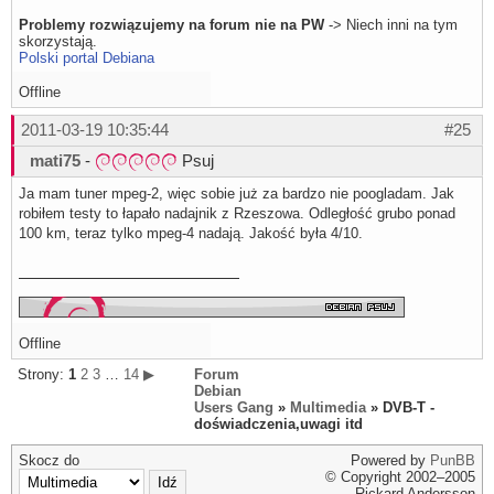
Problemy rozwiązujemy na forum nie na PW
-> Niech inni na tym
skorzystają.
Polski portal Debiana
Offline
2011-03-19 10:35:44
#25
mati75
-
Psuj
Ja mam tuner mpeg-2, więc sobie już za bardzo nie poogladam. Jak
robiłem testy to łapało nadajnik z Rzeszowa. Odległość grubo ponad
100 km, teraz tylko mpeg-4 nadają. Jakość była 4/10.
Offline
Strony:
1
2
3
…
14
▶
Forum
Debian
Users Gang
»
Multimedia
» DVB-T -
doświadczenia,uwagi itd
Skocz do
Powered by
PunBB
© Copyright 2002–2005
Rickard Andersson