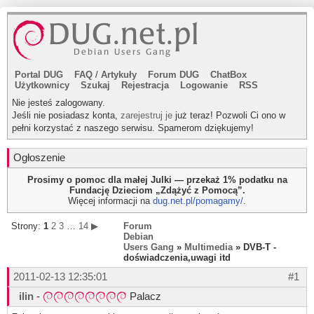
Portal DUG
FAQ
/
Artykuły
Forum DUG
ChatBox
Użytkownicy
Szukaj
Rejestracja
Logowanie
RSS
Nie jesteś zalogowany.
Jeśli nie posiadasz konta,
zarejestruj je
już teraz! Pozwoli Ci ono w
pełni korzystać z naszego serwisu. Spamerom dziękujemy!
Ogłoszenie
Prosimy o pomoc dla małej Julki — przekaż 1% podatku na
Fundację Dzieciom „Zdążyć z Pomocą”.
Więcej informacji na
dug.net.pl/pomagamy/
.
Strony:
1
2
3
…
14
▶
Forum
Debian
Users Gang
»
Multimedia
» DVB-T -
doświadczenia,uwagi itd
2011-02-13 12:35:01
#1
ilin
-
Palacz