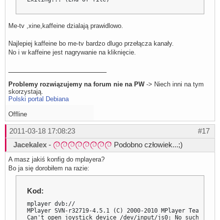
Me-tv ,xine,kaffeine dzialają prawidlowo.
Najlepiej kaffeine bo me-tv bardzo dlugo przełącza kanały.
No i w kaffeine jest nagrywanie na kliknięcie.
Problemy rozwiązujemy na forum nie na PW
-> Niech inni na tym
skorzystają.
Polski portal Debiana
Offline
2011-03-18 17:08:23
#17
Jacekalex
-
Podobno człowiek...;)
A masz jakiś konfig do mplayera?
Bo ja się dorobiłem na razie:
Kod:
mplayer dvb://

MPlayer SVN-r32719-4.5.1 (C) 2000-2010 MPlayer Team

Can't open joystick device /dev/input/js0: No such file 