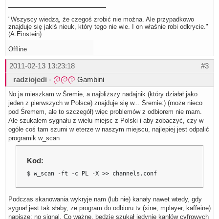
"Wszyscy wiedzą, że czegoś zrobić nie można. Ale przypadkowo
znajduje się jakiś nieuk, który tego nie wie. I on właśnie robi odkrycie."
(A.Einstein)
Offline
2011-02-13 13:23:18
#3
radziojedi
-
Gambini
No ja mieszkam w Śremie, a najbliższy nadajnik (który działał jako
jeden z pierwszych w Polsce) znajduje się w... Śremie:) (może nieco
pod Śremem, ale to szczegół) więc problemów z odbiorem nie mam.
Ale szukałem sygnału z wielu miejsc z Polski i aby zobaczyć, czy w
ogóle coś tam szumi w eterze w naszym miejscu, najlepiej jest odpalić
programik w_scan
Kod:
$ w_scan -ft -c PL -X >> channels.conf
Podczas skanowania wykryje nam (lub nie) kanały nawet wtedy, gdy
sygnał jest tak słaby, że program do odbioru tv (xine, mplayer, kaffeine)
napisze: no signal. Co ważne, będzie szukał jedynie kanłów cyfrowych