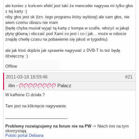
ale koniec z końcem efekt jest taki że mencoder nagrywa mi tylko głos
z tej karty :(
niby głos jest ok (tzn. tego programu który wybiorę) ale sam głos, nie
wiem czemu obrazu nie mam
(będę chyba musiał wyjąć tą kartę z kompa w szafie, włożyć w jakąś
płytę główną i obczaić pod Xami co jest i co i jak... może w robocie
znajdę chwilę czasu na pobawienie się jakoś w tygodniu)
ale jak ktoś dojdzie jak sprawnie nagrywać z DVB-T to też będę
dźwięczny :)
Offline
2011-03-18 18:59:46
#21
ilin
-
Palacz
W kaffeine Ci działa ?
Tam jest na kliknięcie nagrywanie.
Problemy rozwiązujemy na forum nie na PW
-> Niech inni na tym
skorzystają.
Polski portal Debiana