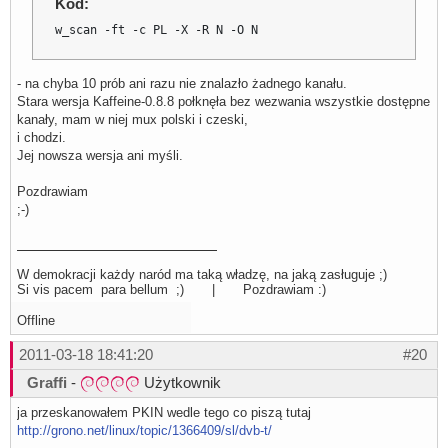
Kod:
w_scan -ft -c PL -X -R N -O N
- na chyba 10 prób ani razu nie znalazło żadnego kanału.
Stara wersja Kaffeine-0.8.8 połknęła bez wezwania wszystkie dostępne
kanały, mam w niej mux polski i czeski,
i chodzi.
Jej nowsza wersja ani myśli.
Pozdrawiam
;-)
W demokracji każdy naród ma taką władzę, na jaką zasługuje ;)
Si vis pacem para bellum ;) | Pozdrawiam :)
Offline
2011-03-18 18:41:20
#20
Graffi
-
Użytkownik
ja przeskanowałem PKIN wedle tego co piszą tutaj
http://grono.net/linux/topic/1366409/sl/dvb-t/