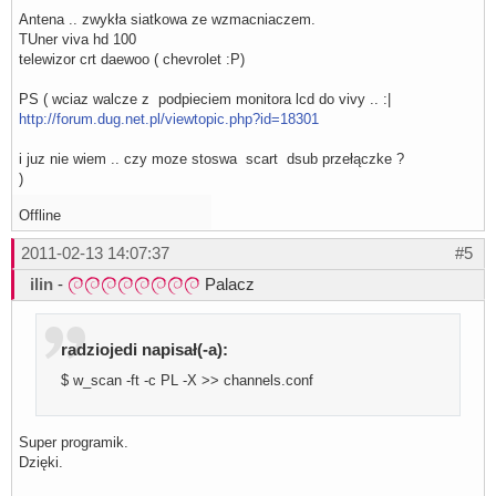
Antena .. zwykła siatkowa ze wzmacniaczem.
TUner viva hd 100
telewizor crt daewoo ( chevrolet :P)
PS ( wciaz walcze z podpieciem monitora lcd do vivy .. :|
http://forum.dug.net.pl/viewtopic.php?id=18301
i juz nie wiem .. czy moze stoswa scart dsub przełączke ?
)
Offline
2011-02-13 14:07:37
#5
ilin
-
Palacz
radziojedi napisał(-a):
$ w_scan -ft -c PL -X >> channels.conf
Super programik.
Dzięki.