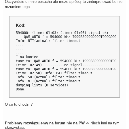
Oczywiście u mnie posucha ale może spróbuj to zinterpretować bo nie
rozumiem tego.
Kod:
594000: (time: 01:03) (time: 01:06) signal ok:

    QAM_AUTO f = 594000 kHz I999B8C999D999T999G999Y0

Info: NIT(actual) filter timeout

....

....

....

I na koniec

tune to: QAM_AUTO f = 594000 kHz I999B8C999D999T999G999Y0
(time: 02:49) ----------no signal----------

tune to: QAM_AUTO f = 594000 kHz I999B8C999D999T999G999Y
(time: 02:50) Info: PAT filter timeout

Info: SDT(actual) filter timeout

Info: NIT(actual) filter timeout

dumping lists (0 services)

Done.
O co tu chodzi ?
Problemy rozwiązujemy na forum nie na PW
-> Niech inni na tym
skorzystają.