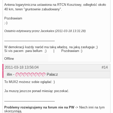
506000: (time: 00:30) 

Antena logarytmiczna ustawiona na RTCN Kosztowy, odległość około
514000: (time: 00:33) 

40 km, teren "gruntownie zabudowany".
522000: (time: 00:35) 

530000: (time: 00:38) 

538000: (time: 00:40) 

Pozdrawiam
546000: (time: 00:43) 

;-)
554000: (time: 00:45) 

562000: (time: 00:48) 

570000: (time: 00:50) 

Ostatnio edytowany przez Jacekalex (2011-03-18 13:31:28)
578000: (time: 00:53) 

586000: (time: 00:55) 

594000: (time: 00:58) 

602000: (time: 01:00) 

W demokracji każdy naród ma taką władzę, na jaką zasługuje ;)
610000: (time: 01:03) (time: 01:05) signal ok:

Si vis pacem para bellum ;) | Pozdrawiam :)
    QAM_AUTO f = 610000 kHz I999B8C999D999T999G999Y999

    new transponder:

Offline
       (QAM_64   f = 690000 kHz I999B8C34D0T8G8Y0)

618000: (time: 01:19) 

626000: (time: 01:22) 

2011-03-18 13:56:04
#14
634000: (time: 01:24) 

642000: (time: 01:27) 

ilin
-
Palacz
650000: (time: 01:29) 

658000: (time: 01:32) 

To MUX2 możesz sobie oglądać :)
666000: (time: 01:34) 

674000: (time: 01:37) 

Ja muszę jeszcze ponad miesiąc poczekać.
682000: (time: 01:39) 

690000: skipped (already known transponder)

698000: (time: 01:42) 

706000: (time: 01:44) 

714000: (time: 01:47) 

Problemy rozwiązujemy na forum nie na PW
-> Niech inni na tym
722000: (time: 01:49) 

skorzystają.
730000: (time: 01:52) 
