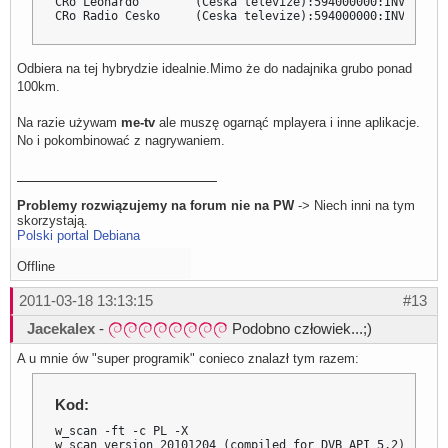
CRo Leonardo        (Ceska televize):594000000:INVERSION
CRo Radio Cesko     (Ceska televize):594000000:INVERSION
Odbiera na tej hybrydzie idealnie.Mimo że do nadajnika grubo ponad
100km.
Na razie używam
me-tv
ale muszę ogarnąć mplayera i inne aplikacje.
No i pokombinować z nagrywaniem.
Problemy rozwiązujemy na forum nie na PW
-> Niech inni na tym
skorzystają.
Polski portal Debiana
Offline
2011-03-18 13:13:15
#13
Jacekalex
-
Podobno człowiek...;)
A u mnie ów "super programik" conieco znalazł tym razem:
Kod:
w_scan -ft -c PL -X 

w_scan version 20101204 (compiled for DVB API 5.2)
