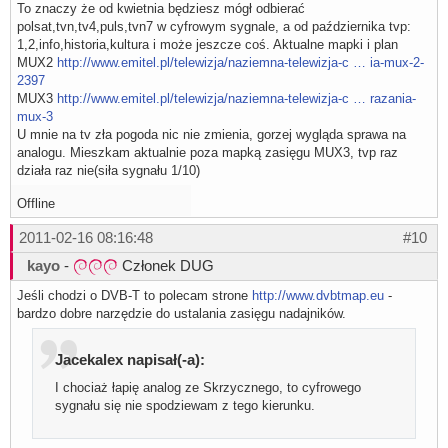
To znaczy że od kwietnia będziesz mógł odbierać
polsat,tvn,tv4,puls,tvn7 w cyfrowym sygnale, a od października tvp:
1,2,info,historia,kultura i może jeszcze coś. Aktualne mapki i plan
MUX2
http://www.emitel.pl/telewizja/naziemna-telewizja-c … ia-mux-2-
2397
MUX3
http://www.emitel.pl/telewizja/naziemna-telewizja-c … razania-
mux-3
U mnie na tv zła pogoda nic nie zmienia, gorzej wygląda sprawa na
analogu. Mieszkam aktualnie poza mapką zasięgu MUX3, tvp raz
działa raz nie(siła sygnału 1/10)
Offline
2011-02-16 08:16:48
#10
kayo
-
Członek DUG
Jeśli chodzi o DVB-T to polecam strone
http://www.dvbtmap.eu
-
bardzo dobre narzędzie do ustalania zasięgu nadajników.
Jacekalex napisał(-a):
I chociaż łapię analog ze Skrzycznego, to cyfrowego
sygnału się nie spodziewam z tego kierunku.