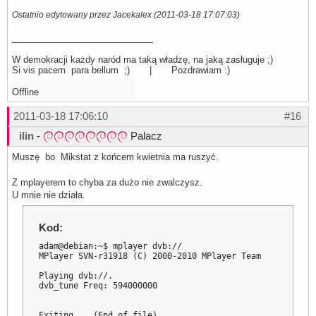
TV4(TP EmiTel):610000000:INVERSION_AUTO:BANDWIDTH_8_MHZ:
Ostatnio edytowany przez Jacekalex (2011-03-18 17:07:03)
TV Puls(TP EmiTel):610000000:INVERSION_AUTO:BANDWIDTH_8_
TVN Siedem(TP EmiTel):610000000:INVERSION_AUTO:BANDWIDTH
PULS 2(TP EmiTel):610000000:INVERSION_AUTO:BANDWIDTH_8_M
TV7(TP EmiTel):610000000:INVERSION_AUTO:BANDWIDTH_8_MHZ:
TV8(TP EmiTel):610000000:INVERSION_AUTO:BANDWIDTH_8_MHZ:
W demokracji każdy naród ma taką władzę, na jaką zasługuje ;)
Done.
Si vis pacem para bellum ;) | Pozdrawiam :)
Offline
2011-03-18 17:06:10
#16
ilin
-
Palacz
Muszę bo Mikstat z końcem kwietnia ma ruszyć.
Z mplayerem to chyba za dużo nie zwalczysz.
U mnie nie działa.
Kod:
adam@debian:~$ mplayer dvb://

MPlayer SVN-r31918 (C) 2000-2010 MPlayer Team

Playing dvb://.

dvb_tune Freq: 594000000

Exiting... (End of file)