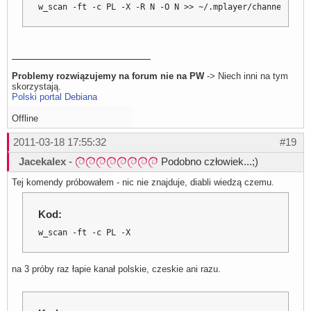
w_scan -ft -c PL -X -R N -O N >> ~/.mplayer/channels.con
Problemy rozwiązujemy na forum nie na PW
-> Niech inni na tym
skorzystają.
Polski portal Debiana
Offline
2011-03-18 17:55:32
#19
Jacekalex
-
Podobno człowiek...;)
Tej komendy próbowałem - nic nie znajduje, diabli wiedzą czemu.
Kod:
w_scan -ft -c PL -X
na 3 próby raz łapie kanał polskie, czeskie ani razu.