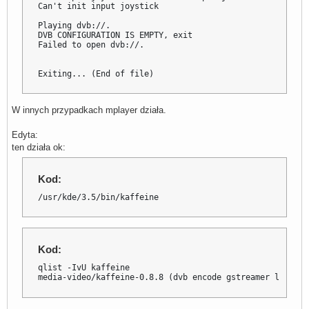
Can't init input joystick

Playing dvb://.

DVB CONFIGURATION IS EMPTY, exit

Failed to open dvb://.

Exiting... (End of file)
W innych przypadkach mplayer działa.
Edyta:
ten działa ok:
Kod:
/usr/kde/3.5/bin/kaffeine
Kod:
qlist -IvU kaffeine

media-video/kaffeine-0.8.8 (dvb encode gstreamer linguas