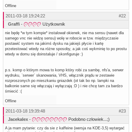
Offline
2011-03-18 19:24:22
#22
Graffi
-
Użytkownik
nie będę *w tym kompie* instalował okienek, nie ma sensu (nawet dla
samego vnc nie widzę sensu) wolę w robocie w tzw. międzyczasie
postawić system na jakimś dysku na jakiejś płycie i kartę
przetestować wtedy na różne sposoby, a jak coś wykminię to po prostu
wtedy w domu się doinstaluje / skonfiguruje :)
p.s. komp o którym mowa to komp który robi za sambę, nfs'a, serwer
wydruku, `serwer` skanowania, VHS, włącznik prądu w zestawie
rozproszonych po mieszkaniu gniazdek (ot tak bo np. lampki na
balkonie same się włączają i wyłączają :D ) i nie chcę tam za bardzo
śmiecić :(
Offline
2011-03-18 19:39:48
#23
Jacekalex
-
Podobno człowiek...;)
A ja mam pytanie: czy da sie z kaffeine (wersja na KDE-3,5) wytargać