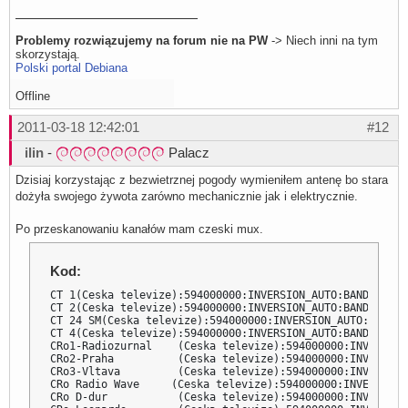
Problemy rozwiązujemy na forum nie na PW
-> Niech inni na tym
skorzystają.
Polski portal Debiana
Offline
2011-03-18 12:42:01
#12
ilin
-
Palacz
Dzisiaj korzystając z bezwietrznej pogody wymieniłem antenę bo stara
dożyła swojego żywota zarówno mechanicznie jak i elektrycznie.
Po przeskanowaniu kanałów mam czeski mux.
Kod:
CT 1(Ceska televize):594000000:INVERSION_AUTO:BANDWIDTH_
CT 2(Ceska televize):594000000:INVERSION_AUTO:BANDWIDTH_
CT 24 SM(Ceska televize):594000000:INVERSION_AUTO:BANDWI
CT 4(Ceska televize):594000000:INVERSION_AUTO:BANDWIDTH_
CRo1-Radiozurnal    (Ceska televize):594000000:INVERSION
CRo2-Praha          (Ceska televize):594000000:INVERSION
CRo3-Vltava         (Ceska televize):594000000:INVERSION
CRo Radio Wave     (Ceska televize):594000000:INVERSION_
CRo D-dur           (Ceska televize):594000000:INVERSION