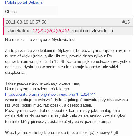
Polski portal Debiana
738000: (time: 01:54) 

746000: (time: 01:57) 

Offline
754000: (time: 01:59) 

762000: (time: 02:02) 

770000: (time: 02:04) 

2011-03-18 16:57:58
#15
778000: (time: 02:07) 

786000: (time: 02:09) 

Jacekalex
-
Podobno człowiek...;)
794000: (time: 02:12) 

802000: (time: 02:14) 

Nie musisz - to z chyba z Mysłowic leci.
810000: (time: 02:17) 

818000: (time: 02:19) 

826000: (time: 02:22) 

Za to ja walczę z odpaleniem Mplayera, bo poza tym strajk totalny, me-
834000: (time: 02:24) 

tv bez dźwięku (robią ją dla Ubuntu, pewnie działa tylko z PA,
842000: (time: 02:27) 

sprawdzalem wersje 1.3.3 i 1.3.4), Kaffeine pięknie odtwarza wszystko,
850000: (time: 02:29) 

co jest na dysku lub w necie, ale nie skanuje kanałów i nie widzi
858000: (time: 02:32) 

tune to: QAM_AUTO f = 610000 kHz I999B8C999D999T999G999Y9
urządzenia.
(time: 02:34)     service = Polsat (TP EmiTel)

    service = TVN (TP EmiTel)

Także jeszcze trochę zabawy przede mną.
    service = TV4 (TP EmiTel)

    service = TV Puls (TP EmiTel)

Dla mplayera znalazłem coś takiego:
    service = TVN Siedem (TP EmiTel)

http://ubuntuforums.org/showthread.php?t=1324744
    service = PULS 2 (TP EmiTel)

właśnie próbuję to wdrożyć, tylko z jakiegoś powodu przy skanowaniu
    service = TV7 (TP EmiTel)

raz widzi polski mux, raz czeski, a często żaden.
    service = TV8 (TP EmiTel)

tune to: QAM_64   f = 690000 kHz I999B8C34D0T8G8Y0 

Poza tym na razie drobne kłopoty z kartą: ruszy jako analog - nie
(time: 02:48) ----------no signal----------

działa dvb aż do restartu, ruszy dvb - nie działa analog - działa tylko
tune to: QAM_64   f = 690000 kHz I999B8C34D0T8G8Y0  (no s
ten tryb, który pierwszy zostanie użyty po włączeniu kompa.
(time: 02:49) ----------no signal----------

dumping lists (8 services)

Polsat(TP EmiTel):610000000:INVERSION_AUTO:BANDWIDTH_8_M
Więc być może to będzie co nieco (może miesiąc), zabawy? ;)))
TVN(TP EmiTel):610000000:INVERSION_AUTO:BANDWIDTH_8_MHZ: