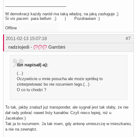
W demokracji każdy naród ma taką władzę, na jaką zasługuje ;)
Si vis pacem para bellum ;) | Pozdrawiam :)
Offline
2011-02-13 15:07:18
#7
radziojedi
-
Gambini
ilin napisał(-a):
(...)
Oczywiście u mnie posucha ale może spróbuj to
zinterpretować bo nie rozumiem tego.(...)
O co tu chodzi ?
To tak, jakby znalazł już transponder, ale sygnał jest tak słaby, że nie
dał rady pobrać nawet listy kanałów. Czyli nieco lepiej, niż u
Jacekalex:)
Tak ja to rozumiem. Ja tak mam, gdy antenę umieszczę w mieszkaniu,
a nie na zewnątrz.