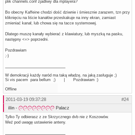
plik channels.conf zjadliwy dla mplayera?
Bo obecny Kaffeine chodzi dość dziwnie i śmiesznie zarazem, tzn przy
kliknięciu na liście kanałów przeskakuje na inny ekran, zamiast
zmieniać kanał, lub chowa się na tacce systemowej.
Dlatego muszę kanały wybierać z klawiatury, lub myszką na pasku,
następny <=> poprzedni.
Pozdrawiam
;-)
W demokracji każdy naród ma taką władzę, na jaką zasługuje ;)
Si vis pacem para bellum ;) | Pozdrawiam :)
Offline
2011-03-19 09:37:28
#24
ilin
-
Palacz
Tylko Ty odbierasz z ze Skrzycznego dvb nie z Koszowów.
Weź pod uwagę ustawienie anteny.