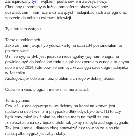
Zainspirowany
tym
wątkiem postanowiłem założyć nowy.
Chce aby utrzymany w luźnej atmosferze służył wymianie
doświadczeń ,informacji o działających nadajnikach,ich zasięgu oraz
sprzęcie do odbioru cyfrowej telewizji.
Tyle tytułem wstępu.
Teraz o problemach.
Jako że mam jakąś hybrydową kartę na saa7134 postanowiłem to
przetestować.
U mnie sygnał dvb jest jeszcze nieosiągalny (wg harmonogramu
powinien być do końca kwietnia ale jak doszperałem w necie to chyba
dopiero od 2014r) ale powinienem być w zasięgu czeskiego nadajnika
w Jeseniku.
Analogową tv odbieram bez problemu z niego w dobrej jakości.
Odpaliłem więc program me-tv i nic nie znalazł.
Teraz pytanie.
Czy jeśli z analogowego tv wejdziemy na kanał na którym jest
nadawana dvb-t w moim przypadku 36(kiedyś było to CT1) to czy
będziemy mieć jakiś ślad na ekranie mam na myśli szumy
,zniekształcenia czy będzie efekt tak jakby nie było żadnego sygnału.
Tak jest u mnie i dlatego chcę sprawdzić czy to wina że albo nie
nadają albo sygnał jest zbyt słaby.