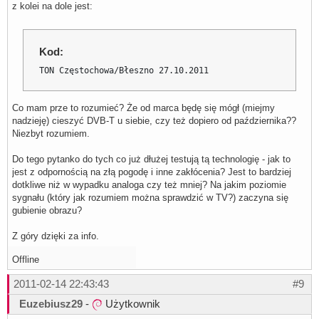
z kolei na dole jest:
Kod:
TON Częstochowa/Błeszno 27.10.2011
Co mam prze to rozumieć? Że od marca będę się mógł (miejmy
nadzieję) cieszyć DVB-T u siebie, czy też dopiero od października??
Niezbyt rozumiem.
Do tego pytanko do tych co już dłużej testują tą technologię - jak to
jest z odpornością na złą pogodę i inne zakłócenia? Jest to bardziej
dotkliwe niż w wypadku analoga czy też mniej? Na jakim poziomie
sygnału (który jak rozumiem można sprawdzić w TV?) zaczyna się
gubienie obrazu?
Z góry dzięki za info.
Offline
2011-02-14 22:43:43
#9
Euzebiusz29
-
Użytkownik