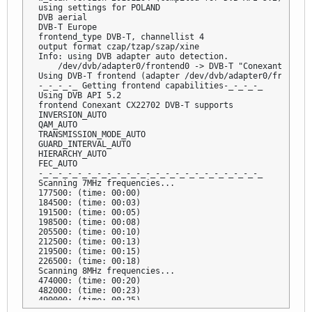
using settings for POLAND

DVB aerial

DVB-T Europe

frontend_type DVB-T, channellist 4

output format czap/tzap/szap/xine

Info: using DVB adapter auto detection.

    /dev/dvb/adapter0/frontend0 -> DVB-T "Conexant CX227
Using DVB-T frontend (adapter /dev/dvb/adapter0/frontend0
-_-_-_-_ Getting frontend capabilities-_-_-_-_ 

Using DVB API 5.2

frontend Conexant CX22702 DVB-T supports

INVERSION_AUTO

QAM_AUTO

TRANSMISSION_MODE_AUTO

GUARD_INTERVAL_AUTO

HIERARCHY_AUTO

FEC_AUTO

-_-_-_-_-_-_-_-_-_-_-_-_-_-_-_-_-_-_-_-_-_-_-_ 

Scanning 7MHz frequencies...

177500: (time: 00:00) 

184500: (time: 00:03) 

191500: (time: 00:05) 

198500: (time: 00:08) 

205500: (time: 00:10) 

212500: (time: 00:13) 

219500: (time: 00:15) 

226500: (time: 00:18) 

Scanning 8MHz frequencies...

474000: (time: 00:20) 

482000: (time: 00:23) 

490000: (time: 00:25) 

498000: (time: 00:28) 
