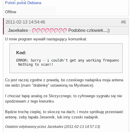
Polski portal Debiana
Offline
2011-02-13 14:54:46
#6
Jacekalex
-
Podobno człowiek...;)
U mnie program wywalił następujący komunikat:
Kod:
ERROR: Sorry - i couldn't get any working frequency/trans
 Nothing to scan!!
Co jest raczej zgodne z prawdą, bo czeskiego nadajnika moja antena
nie widzi (mam "drabinkę" ustawioną na Mysłowice).
I chociaż łapię analog ze Skrzycznego, to cyfrowego sygnału się nie
spodziewam z tego kierunku.
Będzie trochę cieplej, to skoczę na dach, i może spróbuję przestawić
antenę, żeby łapała Jesennik, lub inny czeski nadajnik.
Ostatnio edytowany przez Jacekalex (2011-02-13 14:57:13)