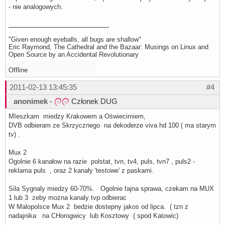
- nie analogowych.
"Given enough eyeballs, all bugs are shallow"
Eric Raymond, The Cathedral and the Bazaar: Musings on Linux and
Open Source by an Accidental Revolutionary
Offline
2011-02-13 13:45:35
#4
anonimek
-
Członek DUG
MIeszkam miedzy Krakowem a Oświecimiem,
DVB odbieram ze Skrzycznego na dekoderze viva hd 100 ( ma starym
tv) .
Mux 2
Ogolnie 6 kanałow na razie polstat, tvn, tv4, puls, tvn7 , puls2 -
reklama puls , oraz 2 kanały 'testowe' z paskami.
Sila Sygnaly miedzy 60-70%. Ogolnie fajna sprawa, czekam na MUX
1 lub 3 zeby mozna kanaly tvp odbierac
W Malopolsce Mux 2 bedzie dostepny jakos od lipca. ( tzn z
nadajnika na CHorogwicy lub Kosztowy ( spod Katowic)