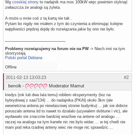
Wg
czeskiej strony
to nadajnik ma moc 100kW więc powinien styknąć
zwłaszcza że analogi są żyleta.
A może u mnie coś z tą kartą nie tak .
Pytam bo nigdy nie miałem z tym do czynienia a eliminując kolejne
wątpliwości prędzej dojdę do rozwiązania jakie by ono nie było.
Problemy rozwiązujemy na forum nie na PW
-> Niech inni na tym
skorzystają.
Polski portal Debiana
Offline
2011-02-13 13:03:23
#2
bercik
-
Moderator Mamut
kiedys (rok lub dwa lata temu) robilem eksperymenty (tez na
hybrydowej z saa7134) ... do nadajnika (PKiN) okolo 3km (ale
wewnetrzna antena po niewlasciwej stronie budynku) ... jak sie dobrze
poruszalo antena itd to nawet to dzialalo (uzywalem dvbtune i vlc), ale
wydawalo sie znacznie bardziej wrazliwe na antene od analogu ...
raczej na analogu na tym kanele nic nie bylo widac ... w tej chwili nie
mam pod reka rzadnej anteny wiec nie moge nic sprawdzic ...