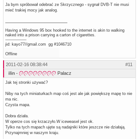
Ja bym spróbował odebrać ze Skrzycznego - sygnał DVB-T nie musi
mieć trakiej mocy jak analog.
Having a Windows 95 box hooked to the internet is akin to walking
naked into a prison carrying a carton of cigarettes.
-----------------
jid: kayo77//gmail.com gg #1046710
Offline
2011-02-16 08:38:44
#11
ilin
-
Palacz
Jak tej stronki używać?
Niby na tych miniaturkach map coś jest ale jak powiększę mapę to nie
ma nic.
Czysta mapa.
Dobra działa.
W operze cos się krzaczyło.W iceweasel jest ok.
Tylko na tych mapach ujęte są nadajniki które jeszcze nie działają.
Przynajmniej w naszym kraju.