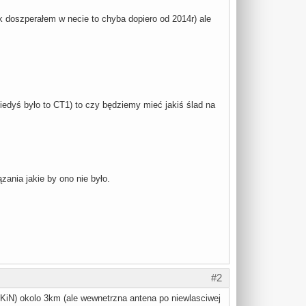
k doszperałem w necie to chyba dopiero od 2014r) ale
edyś było to CT1) to czy będziemy mieć jakiś ślad na
zania jakie by ono nie było.
#2
(PKiN) okolo 3km (ale wewnetrzna antena po niewlasciwej