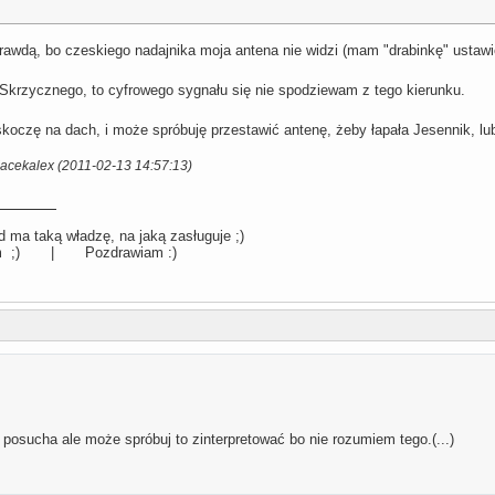
prawdą, bo czeskiego nadajnika moja antena nie widzi (mam "drabinkę" ustaw
e Skrzycznego, to cyfrowego sygnału się nie spodziewam z tego kierunku.
 skoczę na dach, i może spróbuję przestawić antenę, żeby łapała Jesennik, lu
Jacekalex (2011-02-13 14:57:13)
 ma taką władzę, na jaką zasługuje ;)
llum ;) | Pozdrawiam :)
posucha ale może spróbuj to zinterpretować bo nie rozumiem tego.(...)