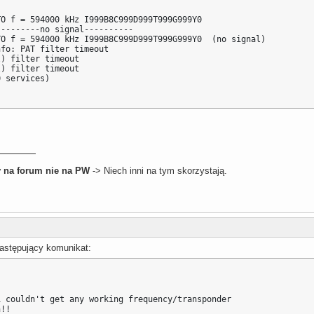
O f = 594000 kHz I999B8C999D999T999G999Y0 

--------no signal----------

O f = 594000 kHz I999B8C999D999T999G999Y0  (no signal)

fo: PAT filter timeout

) filter timeout

) filter timeout

 services)

 na forum nie na PW
-> Niech inni na tym skorzystają.
astępujący komunikat:
 couldn't get any working frequency/transponder

n!!