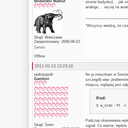
Moderator Mamut
stronie budynku) ... jak 
analogu ... raczej na ana
"Wszyscy wiedzą, że czego
Skąd: Warszawa
Zarejestrowany: 2006-09-23
Serwis
Offline
2011-02-13 13:23:18
radziojedi
No ja mieszkam w Śremie, 
Gambini
szczegół) więc problemów
miejscu, najlepiej jest o
Kod:
$ w_scan -ft -c
Podczas skanowania wykryj
Skąd: Śrem
signal. Co ważne, będzie