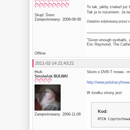
To tak, jakby znalazł już 
Tak ja to rozumiem. Ja t
Skąd: Śrem
Zarejestrowany: 2008-08-08
Ostatnio edytowany przez r
"Given enough eyeballs, a
Eric Raymond, The Cathed
Offline
2011-02-14 21:43:21
Huk
Skoro o DVB-T mowa - mo
Smoleńsk BULWA!
http://www.polskacyfrowa
W środku strony jest:
Kod:
Zarejestrowany: 2006-11-08
RTCN Częstochow