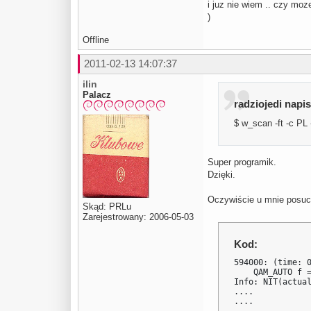
i juz nie wiem .. czy mo
)
Offline
2011-02-13 14:07:37
ilin
Palacz
radziojedi napis
$ w_scan -ft -c PL
Super programik.
Dzięki.
Oczywiście u mnie posuch
Skąd: PRLu
Zarejestrowany: 2006-05-03
Kod:
594000: (time: 0
    QAM_AUTO f =
Info: NIT(actual
....

....
