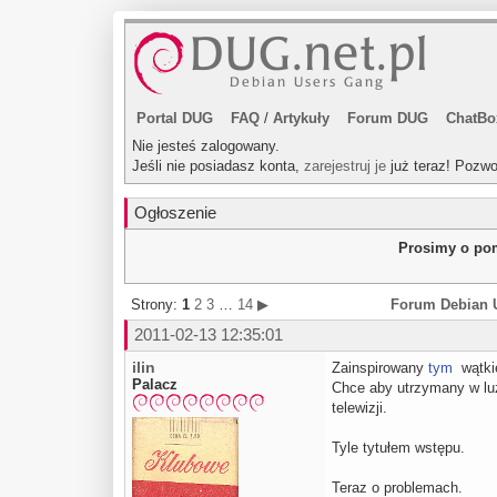
Portal DUG
FAQ
/
Artykuły
Forum DUG
ChatBo
Nie jesteś zalogowany.
Jeśli nie posiadasz konta,
zarejestruj je
już teraz! Pozwo
Ogłoszenie
Prosimy o pom
Strony:
1
2
3
…
14
▶
Forum Debian 
2011-02-13 12:35:01
ilin
Zainspirowany
tym
wątkie
Palacz
Chce aby utrzymany w luź
telewizji.
Tyle tytułem wstępu.
Teraz o problemach.