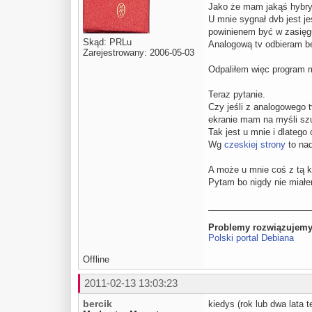
Jako że mam jakąś hybry
U mnie sygnał dvb jest j
powinienem być w zasięg
Skąd: PRLu
Analogową tv odbieram be
Zarejestrowany: 2006-05-03
Odpaliłem więc program me
Teraz pytanie.
Czy jeśli z analogowego 
ekranie mam na myśli szu
Tak jest u mnie i dlatego
Wg
czeskiej strony
to nad
A może u mnie coś z tą ka
Pytam bo nigdy nie miałem
Problemy rozwiązujemy
Polski portal Debiana
Offline
2011-02-13 13:03:23
bercik
kiedys (rok lub dwa lata