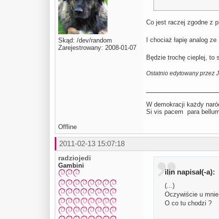
Co jest raczej zgodne z 
I chociaż łapię analog z
Skąd: /dev/random
Zarejestrowany: 2008-01-07
Będzie trochę cieplej, to
Ostatnio edytowany przez 
W demokracji każdy naród
Si vis pacem para be
Offline
2011-02-13 15:07:18
radziojedi
Gambini
ilin napisał(-a):
(...)
Oczywiście u mnie 
O co tu chodzi ?