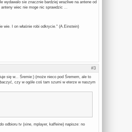
 ale wydawalo sie znacznie bardziej wrazliwe na antene od
j anteny wiec nie moge nic sprawdzic ...
wie. I on właśnie robi odkrycie." (A.Einstein)
#3
duje się w... Śremie:) (może nieco pod Śremem, ale to
zobaczyć, czy w ogóle coś tam szumi w eterze w naszym
 odbioru tv (xine, mplayer, kaffeine) napisze: no