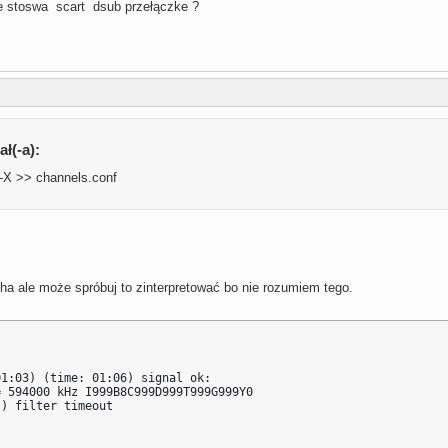
ze stoswa scart dsub przełączke ?
ał(-a):
 -X >> channels.conf
a ale może spróbuj to zinterpretować bo nie rozumiem tego.
1:03) (time: 01:06) signal ok:

 594000 kHz I999B8C999D999T999G999Y0

) filter timeout
