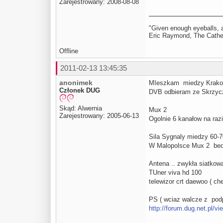
Zarejestrowany: 2008-08-08
"Given enough eyeballs, a
Eric Raymond, The Cathed
Offline
2011-02-13 13:45:35
anonimek
MIeszkam miedzy Krako
Członek DUG
DVB odbieram ze Skrzycz
Skąd: Alwernia
Mux 2
Zarejestrowany: 2005-06-13
Ogolnie 6 kanałow na razi
Sila Sygnaly miedzy 60-
W Malopolsce Mux 2 bedz
Antena .. zwykła siatko
TUner viva hd 100
telewizor crt daewoo ( che
PS ( wciaz walcze z podp
http://forum.dug.net.pl/v