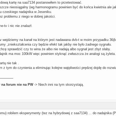
dową kartę na saa7134 postanowiłem to przetestować.
eszcze nieosiągalny (wg harmonogramu powinien być do końca kwietnia ale ja
u czeskiego nadajnika w Jeseniku.
z problemu z niego w dobrej jakości.
-tv i nic nie znalazł.
tv wejdziemy na kanał na którym jest nadawana dvb-t w moim przypadku 36(ki
my ,zniekształcenia czy będzie efekt tak jakby nie było żadnego sygnału.
 chcę sprawdzić czy to wina że albo nie nadają albo sygnał jest zbyt słaby.
ajnik ma moc 100kW więc powinien styknąć zwłaszcza że analogi są żyleta.
rtą nie tak .
 z tym do czynienia a eliminując kolejne wątpliwości prędzej dojdę do rozwią
 na forum nie na PW
-> Niech inni na tym skorzystają.
 temu) robilem eksperymenty (tez na hybrydowej z saa7134) ... do nadajnika 