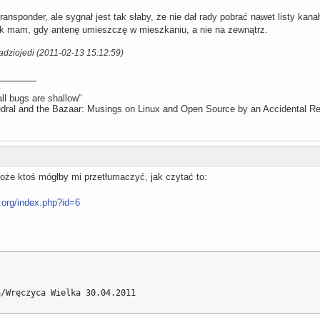
transponder, ale sygnał jest tak słaby, że nie dał rady pobrać nawet listy kanał
ak mam, gdy antenę umieszczę w mieszkaniu, a nie na zewnątrz.
adziojedi (2011-02-13 15:12:59)
ll bugs are shallow"
ral and the Bazaar: Musings on Linux and Open Source by an Accidental Re
że ktoś mógłby mi przetłumaczyć, jak czytać to:
.org/index.php?id=6
a/Wręczyca Wielka 30.04.2011