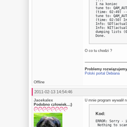
....

I na koniec

tune to: QAM_AUT
(time: 02:49) --
tune to: QAM_AUT
(time: 02:50) In
Info: SDT(actual
Info: NIT(actual
dumping lists (0
Done.
O co tu chodzi ?
Problemy rozwiązujemy
Polski portal Debiana
Offline
2011-02-13 14:54:46
Jacekalex
U mnie program wywalił n
Podobno człowiek...;)
Kod:
ERROR: Sorry - i
 Nothing to sca