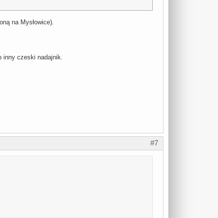
ioną na Mysłowice).
b inny czeski nadajnik.
#7