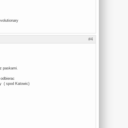
volutionary
#4
 z paskami.
 odbierac
y ( spod Katowic)