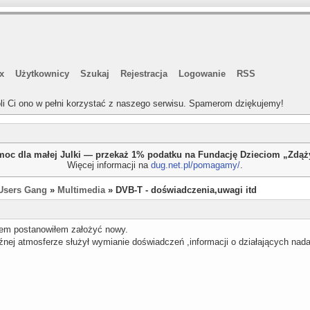
x
Użytkownicy
Szukaj
Rejestracja
Logowanie
RSS
li Ci ono w pełni korzystać z naszego serwisu. Spamerom dziękujemy!
oc dla małej Julki — przekaż 1% podatku na Fundację Dzieciom „Zdą
Więcej informacji na
dug.net.pl/pomagamy/
.
Users Gang
»
Multimedia
» DVB-T - doświadczenia,uwagi itd
m postanowiłem założyć nowy.
nej atmosferze służył wymianie doświadczeń ,informacji o działających nadaj