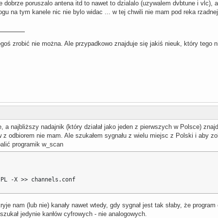
sie dobrze poruszalo antena itd to nawet to dzialalo (uzywalem dvbtune i vlc),
logu na tym kanele nic nie bylo widac ... w tej chwili nie mam pod reka rzadne
ś zrobić nie można. Ale przypadkowo znajduje się jakiś nieuk, który tego nie 
a najbliższy nadajnik (który działał jako jeden z pierwszych w Polsce) znaj
 z odbiorem nie mam. Ale szukałem sygnału z wielu miejsc z Polski i aby 
dpalić programik w_scan
 PL -X >> channels.conf
e nam (lub nie) kanały nawet wtedy, gdy sygnał jest tak słaby, że program do
 szukał jedynie kanłów cyfrowych - nie analogowych.