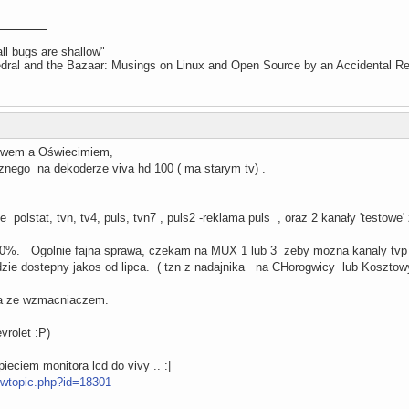
ll bugs are shallow"
ral and the Bazaar: Musings on Linux and Open Source by an Accidental Re
wem a Oświecimiem,
nego na dekoderze viva hd 100 ( ma starym tv) .
e polstat, tvn, tv4, puls, tvn7 , puls2 -reklama puls , oraz 2 kanały 'testowe'
70%. Ogolnie fajna sprawa, czekam na MUX 1 lub 3 zeby mozna kanaly tvp
ie dostepny jakos od lipca. ( tzn z nadajnika na CHorogwicy lub Kosztow
wa ze wzmacniaczem.
vrolet :P)
ieciem monitora lcd do vivy .. :|
iewtopic.php?id=18301