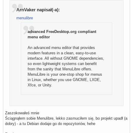
ArnVaker napisał(-a):
menulibre
advanced FreeDesktop.org compliant
menu editor
An advanced menu editor that provides
modern features in a clean, easy-to-use
interface. All without GNOME dependencies,
so even lightweight systems can benefit
from the sanity that MenuLibre offers.
MenuLibre is your one-stop shop for menus
in Linux, whether you use GNOME, LXDE,
Xfce, or Unity.
Zaszokowałeś mnie
Ściągnąłem sobie Menulibre, lekko zasmuciłem się, bo projekt upadł (a
dobry) - a tu Debian dodaje go do repozytoriów, hehe