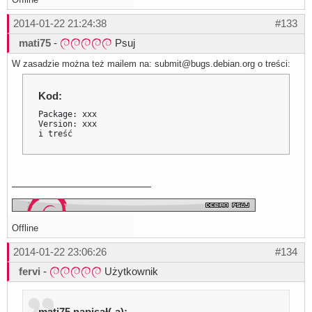
2014-01-22 21:24:38
#133
mati75
-
Psuj
W zasadzie można też mailem na: submit@bugs.debian.org o treści:
Kod:
Package: xxx

Version: xxx

i treść
Offline
2014-01-22 23:06:26
#134
fervi
-
Użytkownik
mati75 napisał(-a):