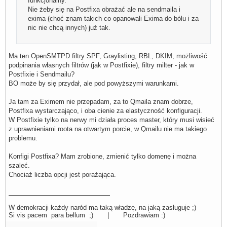
funkcjonalny.
Nie żeby się na Postfixa obrażać ale na sendmaila i
exima (choć znam takich co opanowali Exima do bólu i za
nic nie chcą innych) już tak.
Ma ten OpenSMTPD filtry SPF, Graylisting, RBL, DKIM, możliwość
podpinania własnych filtrów (jak w Postfixie), filtry milter - jak w
Postfixie i Sendmailu?
BO może by się przydał, ale pod powyższymi warunkami.
Ja tam za Eximem nie przepadam, za to Qmaila znam dobrze,
Postfixa wystarczająco, i oba cienie za elastyczność konfiguracji.
W Postfixie tylko na nerwy mi działa proces master, który musi wisieć
z uprawnieniami roota na otwartym porcie, w Qmailu nie ma takiego
problemu.
Konfigi Postfixa? Mam zrobione, zmienić tylko domenę i można
szaleć.
Chociaż liczba opcji jest porażająca.
W demokracji każdy naród ma taką władzę, na jaką zasługuje ;)
Si vis pacem para bellum ;) | Pozdrawiam :)