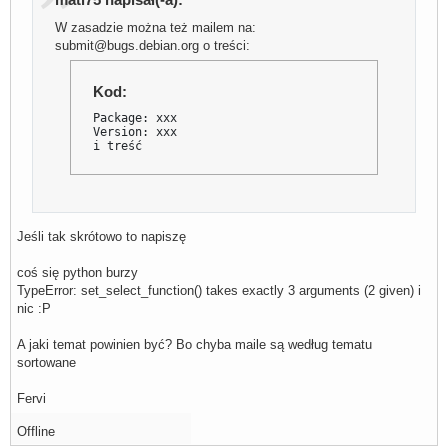
W zasadzie można też mailem na:
submit@bugs.debian.org o treści:
Kod:
Package: xxx

Version: xxx

i treść
Jeśli tak skrótowo to napiszę
coś się python burzy
TypeError: set_select_function() takes exactly 3 arguments (2 given) i
nic :P
A jaki temat powinien być? Bo chyba maile są według tematu
sortowane
Fervi
Offline