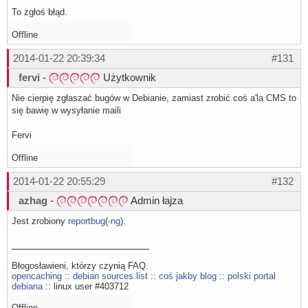
To zgłoś błąd.
Offline
2014-01-22 20:39:34
#131
fervi
-
Użytkownik
Nie cierpię zgłaszać bugów w Debianie, zamiast zrobić coś a'la CMS to
się bawię w wysyłanie maili
Fervi
Offline
2014-01-22 20:55:29
#132
azhag
-
Admin łajza
Jest zrobiony
reportbug
(
-ng
).
Błogosławieni, którzy czynią FAQ.
opencaching
::
debian sources.list
::
coś jakby blog
::
polski portal
debiana
:: linux user #403712
Offline