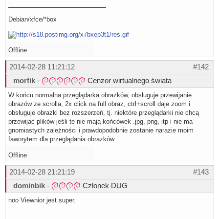
Debian/xfce/*box
Offline
2014-02-28 11:21:12
#142
morfik
-
Cenzor wirtualnego świata
W końcu normalna przeglądarka obrazków, obsługuje przewijanie
obrazów ze scrolla, 2x click na full obraz, ctrl+scroll daje zoom i
obsługuje obrazki bez rozszerzeń, tj. niektóre przeglądarki nie chcą
przewijać plików jeśli te nie mają końcówek .jpg, png, itp i nie ma
gnomiastych zależności i prawdopodobnie zostanie narazie moim
faworytem dla przeglądania obrazków.
Offline
2014-02-28 21:21:19
#143
dominbik
-
Członek DUG
noo Viewnior jest super.