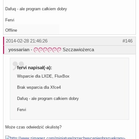
Dafuq - ale program całkiem dobry
Fervi
Offline
2014-02-28 21:46:26
#146
yossarian
-
Szczawiożerca
fervi napisał(-a):
Wsparcie dla LXDE, FluxBox
Brak wsparcia dla Xfce4
Dafuq - ale program całkiem dobry
Fervi
Może czas odwiedzić okulistę?