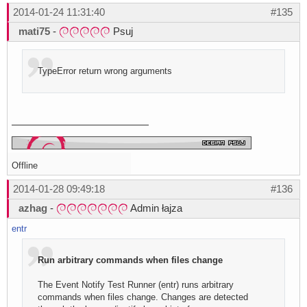
2014-01-24 11:31:40
#135
mati75
-
Psuj
TypeError return wrong arguments
Offline
2014-01-28 09:49:18
#136
azhag
-
Admin łajza
entr
Run arbitrary commands when files change
The Event Notify Test Runner (entr) runs arbitrary
commands when files change. Changes are detected