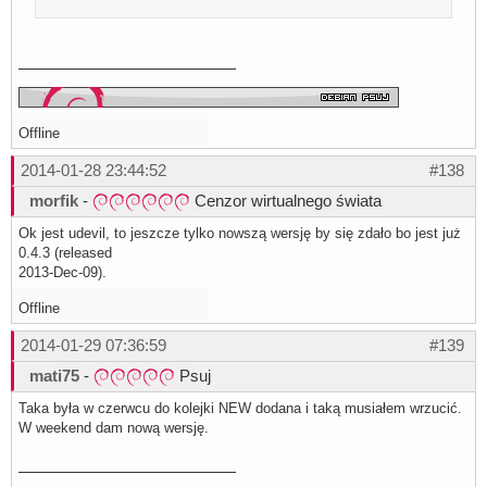
Offline
2014-01-28 23:44:52
#138
morfik
-
Cenzor wirtualnego świata
Ok jest udevil, to jeszcze tylko nowszą wersję by się zdało bo jest już
0.4.3 (released
2013-Dec-09).
Offline
2014-01-29 07:36:59
#139
mati75
-
Psuj
Taka była w czerwcu do kolejki NEW dodana i taką musiałem wrzucić.
W weekend dam nową wersję.