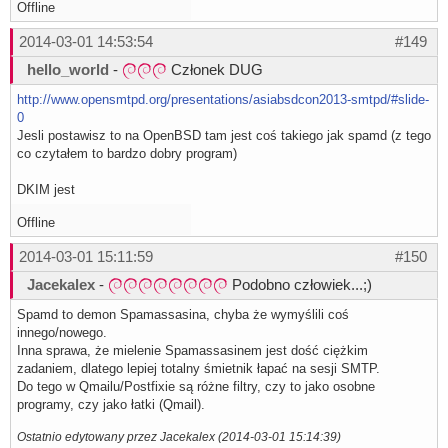
Offline
2014-03-01 14:53:54
#149
hello_world
-
Członek DUG
http://www.opensmtpd.org/presentations/asiabsdcon2013-smtpd/#slide-
0
Jesli postawisz to na OpenBSD tam jest coś takiego jak spamd (z tego
co czytałem to bardzo dobry program)
DKIM jest
Offline
2014-03-01 15:11:59
#150
Jacekalex
-
Podobno człowiek...;)
Spamd to demon Spamassasina, chyba że wymyślili coś
innego/nowego.
Inna sprawa, że mielenie Spamassasinem jest dość ciężkim
zadaniem, dlatego lepiej totalny śmietnik łapać na sesji SMTP.
Do tego w Qmailu/Postfixie są różne filtry, czy to jako osobne
programy, czy jako łatki (Qmail).
Ostatnio edytowany przez Jacekalex (2014-03-01 15:14:39)