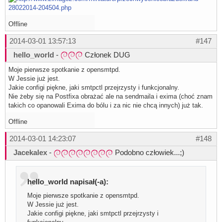
Offline
2014-03-01 13:57:13
#147
hello_world
-
Członek DUG
Moje pierwsze spotkanie z opensmtpd.
W Jessie już jest.
Jakie configi piękne, jaki smtpctl przejrzysty i funkcjonalny.
Nie żeby się na Postfixa obrażać ale na sendmaila i exima (choć znam
takich co opanowali Exima do bólu i za nic nie chcą innych) już tak.
Offline
2014-03-01 14:23:07
#148
Jacekalex
-
Podobno człowiek...;)
hello_world napisał(-a):
Moje pierwsze spotkanie z opensmtpd.
W Jessie już jest.
Jakie configi piękne, jaki smtpctl przejrzysty i