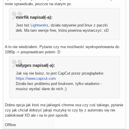
mnie sprawdzało, jeszcze na starym pc.
morfik napisał(-a):
Jest też
Lightworks
, działa natywnie pod linux z paczki
deb. Ma tam wersje free, która powinna wystarczyć. xD
A to nie wiedziałem. Pytanie czy ma możliwość wyeksportowania do
1080p -> posprawdzam potem :D
milyges napisał(-a):
Jak się nie boisz, to jest CapCut przez przeglądarke:
https://www.capcut.com
Działa bez problemu pod linuksem, tylko wiadomo -
musisz wysłać dane do nich ;)
Dobra opcja jak ktoś ma jakiegoś chrome osa czy coś takiego, pytanie
czy jak chciał dołożyć jakąś muzykę to czy by z automatu się nie
zablokował XD ale i na to jest sposób.
Offline