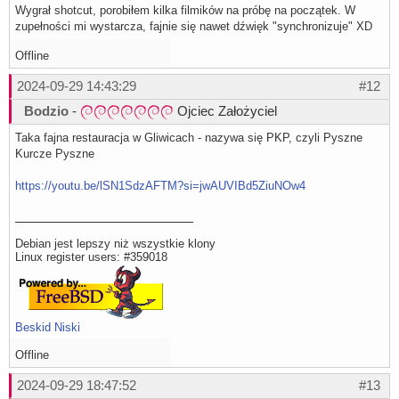
Wygrał shotcut, porobiłem kilka filmików na próbę na początek. W
zupełności mi wystarcza, fajnie się nawet dźwięk "synchronizuje" XD
Offline
2024-09-29 14:43:29
#12
Bodzio
-
Ojciec Założyciel
Taka fajna restauracja w Gliwicach - nazywa się PKP, czyli Pyszne
Kurcze Pyszne
https://youtu.be/lSN1SdzAFTM?si=jwAUVIBd5ZiuNOw4
Debian jest lepszy niż wszystkie klony
Linux register users: #359018
Beskid Niski
Offline
2024-09-29 18:47:52
#13