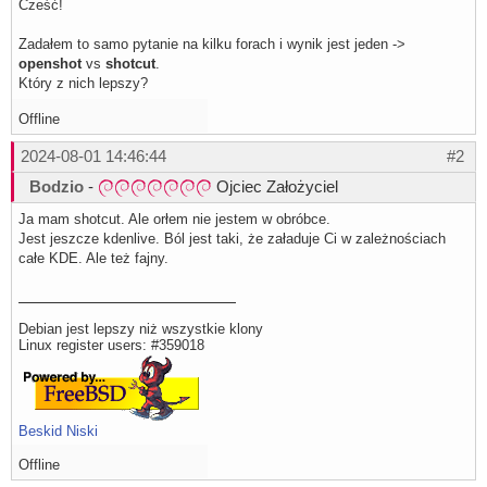
Cześć!
Zadałem to samo pytanie na kilku forach i wynik jest jeden ->
openshot
vs
shotcut
.
Który z nich lepszy?
Offline
2024-08-01 14:46:44
#2
Bodzio
-
Ojciec Założyciel
Ja mam shotcut. Ale orłem nie jestem w obróbce.
Jest jeszcze kdenlive. Ból jest taki, że załaduje Ci w zależnościach
całe KDE. Ale też fajny.
Debian jest lepszy niż wszystkie klony
Linux register users: #359018
Beskid Niski
Offline