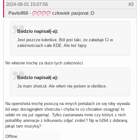
2024-08-01 15:07:56
#3
Pavlo950
-
człowiek pasjonat :D
Bodzio napisał(-a):
Jest jeszcze kdenlive. Ból jest taki, że załaduje Ci w
zależnościach całe KDE. Ale też fajny.
No właśnie trochę za dużo tych zależności.
Bodzio napisał(-a):
Ja mam shotcut. Ale orłem nie jestem w obróbce.
Na openshota trochę psioczą na innych portalach że się niby wywala
itd więc dociągnąłem shotcuta i chyba to co chciałem osiągnąć to
udało mi się już ogarnąć. Tylko zastanawia mnie czy któryś z nich
potrafiłby animacje z kilkunastu zdjęć zrobić? Np w h264 z dobraną
jakąś tam muzyką?
Offline