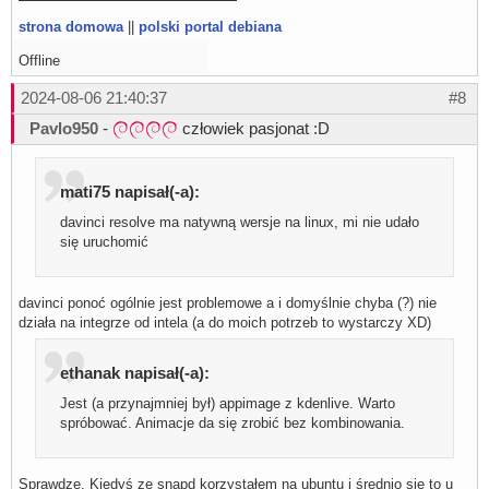
strona domowa
||
polski portal debiana
Offline
2024-08-06 21:40:37
#8
Pavlo950
-
człowiek pasjonat :D
mati75 napisał(-a):
davinci resolve ma natywną wersje na linux, mi nie udało
się uruchomić
davinci ponoć ogólnie jest problemowe a i domyślnie chyba (?) nie
działa na integrze od intela (a do moich potrzeb to wystarczy XD)
ethanak napisał(-a):
Jest (a przynajmniej był) appimage z kdenlive. Warto
spróbować. Animacje da się zrobić bez kombinowania.
Sprawdzę. Kiedyś ze snapd korzystałem na ubuntu i średnio się to u