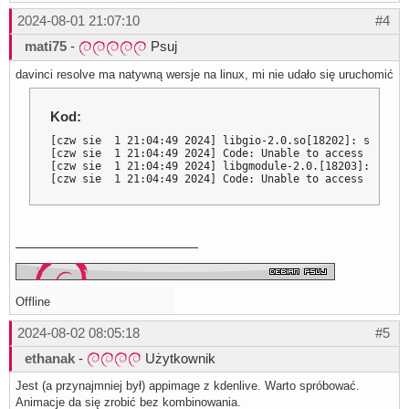
2024-08-01 21:07:10
#4
mati75
-
Psuj
davinci resolve ma natywną wersje na linux, mi nie udało się uruchomić
Kod:
[czw sie  1 21:04:49 2024] libgio-2.0.so[18202]: segfaul
[czw sie  1 21:04:49 2024] Code: Unable to access opcode
[czw sie  1 21:04:49 2024] libgmodule-2.0.[18203]: segfa
[czw sie  1 21:04:49 2024] Code: Unable to access opcode
Offline
2024-08-02 08:05:18
#5
ethanak
-
Użytkownik
Jest (a przynajmniej był) appimage z kdenlive. Warto spróbować.
Animacje da się zrobić bez kombinowania.