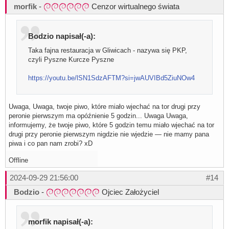
morfik
-
Cenzor wirtualnego świata
Bodzio napisał(-a):
Taka fajna restauracja w Gliwicach - nazywa się PKP,
czyli Pyszne Kurcze Pyszne
https://youtu.be/lSN1SdzAFTM?si=jwAUVIBd5ZiuNOw4
Uwaga, Uwaga, twoje piwo, które miało wjechać na tor drugi przy
peronie pierwszym ma opóźnienie 5 godzin... Uwaga Uwaga,
informujemy, że twoje piwo, które 5 godzin temu miało wjechać na tor
drugi przy peronie pierwszym nigdzie nie wjedzie — nie mamy pana
piwa i co pan nam zrobi? xD
Offline
2024-09-29 21:56:00
#14
Bodzio
-
Ojciec Założyciel
morfik napisał(-a):