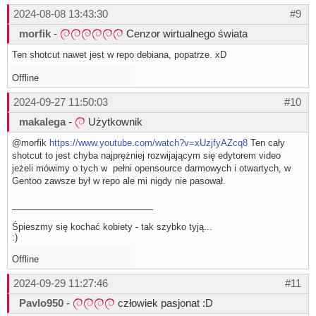
2024-08-08 13:43:30
#9
morfik
-
Cenzor wirtualnego świata
Ten shotcut nawet jest w repo debiana, popatrze. xD
Offline
2024-09-27 11:50:03
#10
makalega
-
Użytkownik
@morfik
https://www.youtube.com/watch?v=xUzjfyAZcq8
Ten cały
shotcut to jest chyba najprężniej rozwijającym się edytorem video
jeżeli mówimy o tych w pełni opensource darmowych i otwartych, w
Gentoo zawsze był w repo ale mi nigdy nie pasował.
Śpieszmy się kochać kobiety - tak szybko tyją...
:)
Offline
2024-09-29 11:27:46
#11
Pavlo950
-
człowiek pasjonat :D