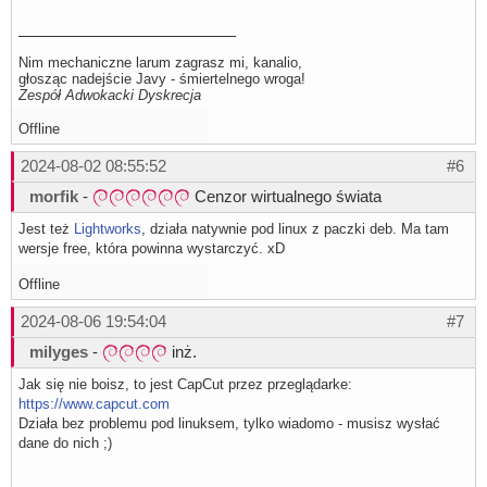
Nim mechaniczne larum zagrasz mi, kanalio,
głosząc nadejście Javy - śmiertelnego wroga!
Zespół Adwokacki Dyskrecja
Offline
2024-08-02 08:55:52
#6
morfik
-
Cenzor wirtualnego świata
Jest też
Lightworks
, działa natywnie pod linux z paczki deb. Ma tam
wersje free, która powinna wystarczyć. xD
Offline
2024-08-06 19:54:04
#7
milyges
-
inż.
Jak się nie boisz, to jest CapCut przez przeglądarke:
https://www.capcut.com
Działa bez problemu pod linuksem, tylko wiadomo - musisz wysłać
dane do nich ;)