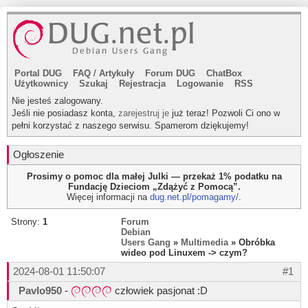
Portal DUG
FAQ
/
Artykuły
Forum DUG
ChatBox
Użytkownicy
Szukaj
Rejestracja
Logowanie
RSS
Nie jesteś zalogowany.
Jeśli nie posiadasz konta,
zarejestruj je
już teraz! Pozwoli Ci ono w
pełni korzystać z naszego serwisu. Spamerom dziękujemy!
Ogłoszenie
Prosimy o pomoc dla małej Julki — przekaż 1% podatku na
Fundację Dzieciom „Zdążyć z Pomocą”.
Więcej informacji na
dug.net.pl/pomagamy/
.
Strony:
1
Forum
Debian
Users Gang
»
Multimedia
» Obróbka
wideo pod Linuxem -> czym?
2024-08-01 11:50:07
#1
Pavlo950
-
człowiek pasjonat :D