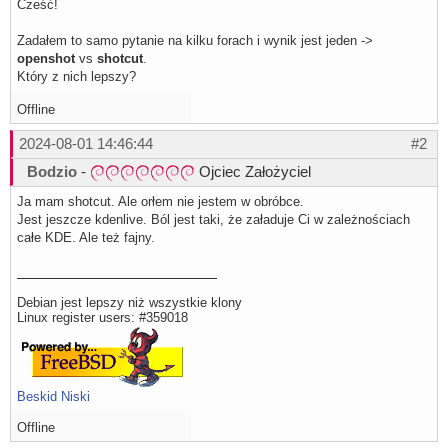
Cześć!
Zadałem to samo pytanie na kilku forach i wynik jest jeden ->
openshot
vs
shotcut
.
Który z nich lepszy?
Offline
2024-08-01 14:46:44
#2
Bodzio
-
Ojciec Założyciel
Ja mam shotcut. Ale orłem nie jestem w obróbce.
Jest jeszcze kdenlive. Ból jest taki, że załaduje Ci w zależnościach
całe KDE. Ale też fajny.
Debian jest lepszy niż wszystkie klony
Linux register users: #359018
Beskid Niski
Offline