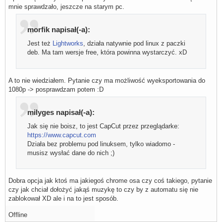
mnie sprawdzało, jeszcze na starym pc.
morfik napisał(-a):
Jest też
Lightworks
, działa natywnie pod linux z paczki
deb. Ma tam wersje free, która powinna wystarczyć. xD
A to nie wiedziałem. Pytanie czy ma możliwość wyeksportowania do
1080p -> posprawdzam potem :D
milyges napisał(-a):
Jak się nie boisz, to jest CapCut przez przeglądarke:
https://www.capcut.com
Działa bez problemu pod linuksem, tylko wiadomo -
musisz wysłać dane do nich ;)
Dobra opcja jak ktoś ma jakiegoś chrome osa czy coś takiego, pytanie
czy jak chciał dołożyć jakąś muzykę to czy by z automatu się nie
zablokował XD ale i na to jest sposób.
Offline