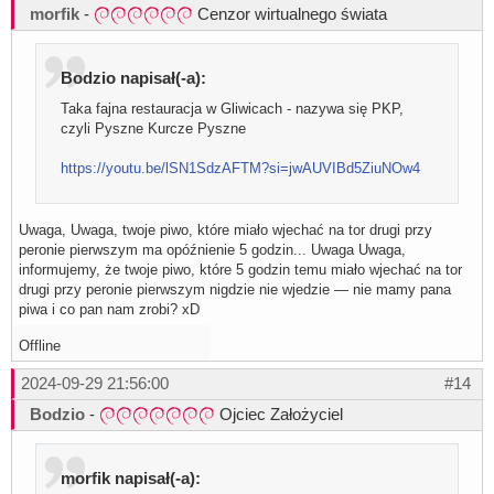
morfik
-
Cenzor wirtualnego świata
Bodzio napisał(-a):
Taka fajna restauracja w Gliwicach - nazywa się PKP,
czyli Pyszne Kurcze Pyszne
https://youtu.be/lSN1SdzAFTM?si=jwAUVIBd5ZiuNOw4
Uwaga, Uwaga, twoje piwo, które miało wjechać na tor drugi przy
peronie pierwszym ma opóźnienie 5 godzin... Uwaga Uwaga,
informujemy, że twoje piwo, które 5 godzin temu miało wjechać na tor
drugi przy peronie pierwszym nigdzie nie wjedzie — nie mamy pana
piwa i co pan nam zrobi? xD
Offline
2024-09-29 21:56:00
#14
Bodzio
-
Ojciec Założyciel
morfik napisał(-a):