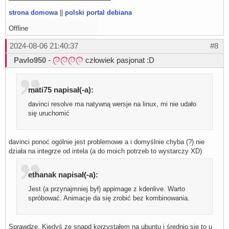
strona domowa
||
polski portal debiana
Offline
2024-08-06 21:40:37
#8
Pavlo950
-
człowiek pasjonat :D
mati75 napisał(-a):
davinci resolve ma natywną wersje na linux, mi nie udało
się uruchomić
davinci ponoć ogólnie jest problemowe a i domyślnie chyba (?) nie
działa na integrze od intela (a do moich potrzeb to wystarczy XD)
ethanak napisał(-a):
Jest (a przynajmniej był) appimage z kdenlive. Warto
spróbować. Animacje da się zrobić bez kombinowania.
Sprawdzę. Kiedyś ze snapd korzystałem na ubuntu i średnio się to u