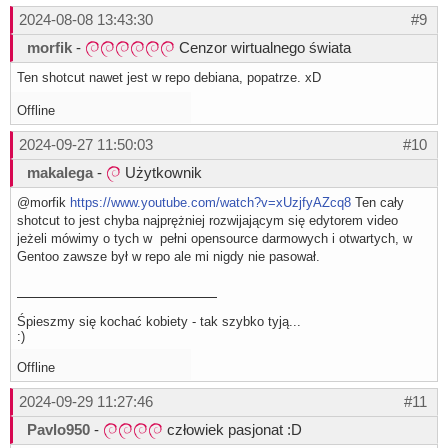
2024-08-08 13:43:30
#9
morfik
-
Cenzor wirtualnego świata
Ten shotcut nawet jest w repo debiana, popatrze. xD
Offline
2024-09-27 11:50:03
#10
makalega
-
Użytkownik
@morfik
https://www.youtube.com/watch?v=xUzjfyAZcq8
Ten cały
shotcut to jest chyba najprężniej rozwijającym się edytorem video
jeżeli mówimy o tych w pełni opensource darmowych i otwartych, w
Gentoo zawsze był w repo ale mi nigdy nie pasował.
Śpieszmy się kochać kobiety - tak szybko tyją...
:)
Offline
2024-09-29 11:27:46
#11
Pavlo950
-
człowiek pasjonat :D