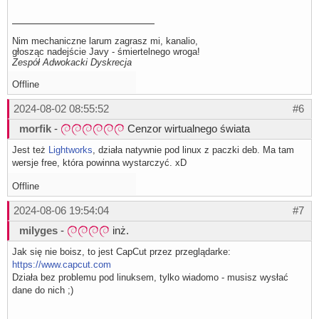
Nim mechaniczne larum zagrasz mi, kanalio,
głosząc nadejście Javy - śmiertelnego wroga!
Zespół Adwokacki Dyskrecja
Offline
2024-08-02 08:55:52
#6
morfik
-
Cenzor wirtualnego świata
Jest też
Lightworks
, działa natywnie pod linux z paczki deb. Ma tam
wersje free, która powinna wystarczyć. xD
Offline
2024-08-06 19:54:04
#7
milyges
-
inż.
Jak się nie boisz, to jest CapCut przez przeglądarke:
https://www.capcut.com
Działa bez problemu pod linuksem, tylko wiadomo - musisz wysłać
dane do nich ;)