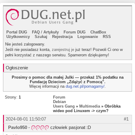
Portal DUG
FAQ
/
Artykuły
Forum DUG
ChatBox
Użytkownicy
Szukaj
Rejestracja
Logowanie
RSS
Nie jesteś zalogowany.
Jeśli nie posiadasz konta,
zarejestruj je
już teraz! Pozwoli Ci ono w
pełni korzystać z naszego serwisu. Spamerom dziękujemy!
Ogłoszenie
Prosimy o pomoc dla małej Julki — przekaż 1% podatku na
Fundację Dzieciom „Zdążyć z Pomocą”.
Więcej informacji na
dug.net.pl/pomagamy/
.
Strony:
1
Forum
Debian
Users Gang
»
Multimedia
» Obróbka
wideo pod Linuxem -> czym?
2024-08-01 11:50:07
#1
Pavlo950
-
człowiek pasjonat :D