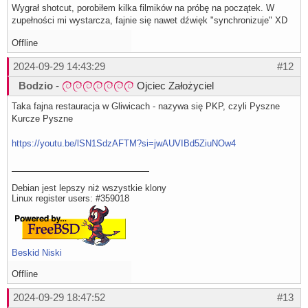
Wygrał shotcut, porobiłem kilka filmików na próbę na początek. W
zupełności mi wystarcza, fajnie się nawet dźwięk "synchronizuje" XD
Offline
2024-09-29 14:43:29
#12
Bodzio
-
Ojciec Założyciel
Taka fajna restauracja w Gliwicach - nazywa się PKP, czyli Pyszne
Kurcze Pyszne
https://youtu.be/lSN1SdzAFTM?si=jwAUVIBd5ZiuNOw4
Debian jest lepszy niż wszystkie klony
Linux register users: #359018
Beskid Niski
Offline
2024-09-29 18:47:52
#13