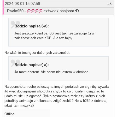
2024-08-01 15:07:56
#3
Pavlo950
-
człowiek pasjonat :D
Bodzio napisał(-a):
Jest jeszcze kdenlive. Ból jest taki, że załaduje Ci w
zależnościach całe KDE. Ale też fajny.
No właśnie trochę za dużo tych zależności.
Bodzio napisał(-a):
Ja mam shotcut. Ale orłem nie jestem w obróbce.
Na openshota trochę psioczą na innych portalach że się niby wywala
itd więc dociągnąłem shotcuta i chyba to co chciałem osiągnąć to
udało mi się już ogarnąć. Tylko zastanawia mnie czy któryś z nich
potrafiłby animacje z kilkunastu zdjęć zrobić? Np w h264 z dobraną
jakąś tam muzyką?
Offline