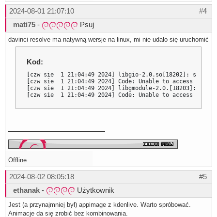
2024-08-01 21:07:10
#4
mati75
-
Psuj
davinci resolve ma natywną wersje na linux, mi nie udało się uruchomić
Kod:
[czw sie  1 21:04:49 2024] libgio-2.0.so[18202]: segfaul
[czw sie  1 21:04:49 2024] Code: Unable to access opcode
[czw sie  1 21:04:49 2024] libgmodule-2.0.[18203]: segfa
[czw sie  1 21:04:49 2024] Code: Unable to access opcode
Offline
2024-08-02 08:05:18
#5
ethanak
-
Użytkownik
Jest (a przynajmniej był) appimage z kdenlive. Warto spróbować.
Animacje da się zrobić bez kombinowania.