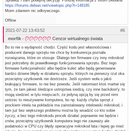
Sprawdź i sam podejmij decyzję. Poniżej informacja z forum Debiana:
https://forums.debian.net/viewtopic.php?t=148185
Moim zdaniem nic odkrywczego.
Offline
2021-07-22 13:43:52
#6
morfik
-
Cenzor wirtualnego świata
Bo to nie o wydajność chodzi. Część kodu jest własnościowa i
producent danego sprzętu nie chce by konkurencja poznała
rozwiązania, które on stosuje. Dlatego ten firmware czy inny mikrokod
jest potrzebny do prawidłowego funkcjonowania sprzętu. Bez tego
firmware funkcjonalność albo będzie kuleć albo będą generowane
bardzo dziwne błędy w działaniu sprzętu, których na pierwszy rzut oka
przeciętny użytkownik nie dostrzeże. Jeśli system woła o jakiś
brakujący firmware, to nie bez powodu. Jeśli natomiast ktoś martwi się
tym, że tam jakieś śledzące ustrojstwa siedzą, czy inne backdoor'y, to
mogą siedzieć w tylu miejscach, że jedyną opcją by się przed nimi
ustrzec to nieużywanie komputera, bo np. każdy chyba sprzęt z
prockiem intela na pokładzie ma zainstalowany intelowski mikrokod, i
tam już bez większego problemu można by wsadzić co kto sobie
życzy, a bez tego mikrokodu procek działać poprawnie nie będzie i
znów, przeciętny użytkownik komputera tego nie zauważy ale
podatności w CPU czy błędy operacyjne mikrokod łata i lepiej go mieć