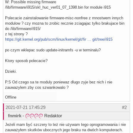
W: Possible missing firmware
/lib/firmware/i915/skl_huc_ver01_07_1398.bin for module i915
Polecacie zainstalowanie firmware-misc-nonfree z mnostwem innych
modulow ? czy mozna to zrobic recznie zciagajac tylko brakujace bin
do /lib/firmware/i915/
z tej strony ?
https://git.kernel.org/pub/scm/linux/kernel/git/fir … git/tree/i915
po czym wklepac sudo update-initramfs -u w terminalu?
Ktory sposob polecacie?
Dzieki.
P.S Od czego sa te moduly poniewaz dlugo zyje bez nich i nie
zauwazylem zby cos szwankowalo ?
Offline
2021-07-21 17:45:29
#2
fnmirk
-
Redaktor
Jeżeli mam być szczery to też nie używam tego oprogramowania i nie
zauważyłem skutków ubocznych jego braku na dwóch komputerach.