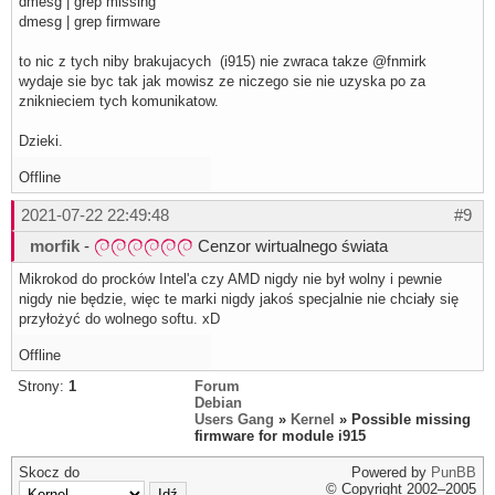
dmesg | grep missing
dmesg | grep firmware
to nic z tych niby brakujacych (i915) nie zwraca takze @fnmirk
wydaje sie byc tak jak mowisz ze niczego sie nie uzyska po za
zniknieciem tych komunikatow.
Dzieki.
Offline
2021-07-22 22:49:48
#9
morfik
-
Cenzor wirtualnego świata
Mikrokod do procków Intel'a czy AMD nigdy nie był wolny i pewnie
nigdy nie będzie, więc te marki nigdy jakoś specjalnie nie chciały się
przyłożyć do wolnego softu. xD
Offline
Strony:
1
Forum
Debian
Users Gang
»
Kernel
» Possible missing
firmware for module i915
Skocz do
Powered by
PunBB
© Copyright 2002–2005