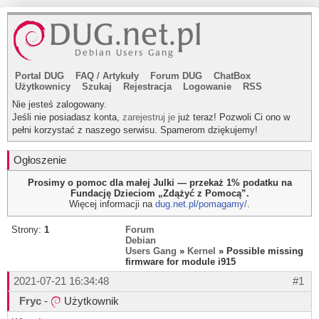
Portal DUG
FAQ
/
Artykuły
Forum DUG
ChatBox
Użytkownicy
Szukaj
Rejestracja
Logowanie
RSS
Nie jesteś zalogowany.
Jeśli nie posiadasz konta,
zarejestruj je
już teraz! Pozwoli Ci ono w
pełni korzystać z naszego serwisu. Spamerom dziękujemy!
Ogłoszenie
Prosimy o pomoc dla małej Julki — przekaż 1% podatku na
Fundację Dzieciom „Zdążyć z Pomocą”.
Więcej informacji na
dug.net.pl/pomagamy/
.
Strony:
1
Forum
Debian
Users Gang
»
Kernel
» Possible missing
firmware for module i915
2021-07-21 16:34:48
#1
Fryc
-
Użytkownik