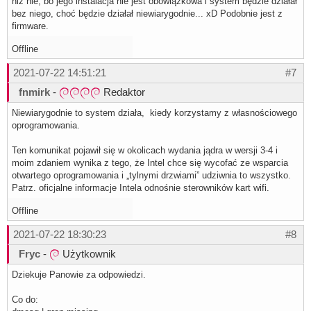
niż nie, bo jego instalacja nie jest obowiązkowa i system będzie działał
bez niego, choć będzie działał niewiarygodnie... xD Podobnie jest z
firmware.
Offline
2021-07-22 14:51:21
#7
fnmirk
-
Redaktor
Niewiarygodnie to system działa, kiedy korzystamy z własnościowego
oprogramowania.
Ten komunikat pojawił się w okolicach wydania jądra w wersji 3-4 i
moim zdaniem wynika z tego, że Intel chce się wycofać ze wsparcia
otwartego oprogramowania i „tylnymi drzwiami” udziwnia to wszystko.
Patrz. oficjalne informacje Intela odnośnie sterowników kart wifi.
Offline
2021-07-22 18:30:23
#8
Fryc
-
Użytkownik
Dziekuje Panowie za odpowiedzi.
Co do: