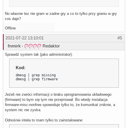
No wlasnie tez nie gram w zadne gry a co to tylko przy graniu w gry
cos daje?
Offline
2021-07-22 13:10:01
#5
fnmirk
-
Redaktor
Sprawdź system tak (jako administrator):
Kod:
dmesg | grep missing

dmesg | grep firmware
Jeżeli nie zwróci informacji o braku oprogramowania układowego
(firmware) to bym się tym nie przejmował. Bo wtedy instalacja
firmware-misc-nonfree spowoduje tylko to, że komunikat zniknie, a
system nic nie zyska.
Odnośnie intela to mam tylko to zainstalowane: