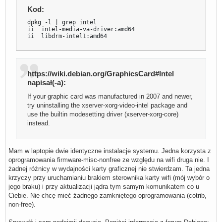
Kod:
dpkg -l | grep intel

ii  intel-media-va-driver:amd64                   18.4.1
ii  libdrm-intel1:amd64                           2.4.97
https://wiki.debian.org/GraphicsCard#Intel
napisał(-a):
If your graphic card was manufactured in 2007 and newer,
try uninstalling the xserver-xorg-video-intel package and
use the builtin modesetting driver (xserver-xorg-core)
instead.
Mam w laptopie dwie identyczne instalacje systemu. Jedna korzysta z
oprogramowania firmware-misc-nonfree ze względu na wifi druga nie. I
żadnej różnicy w wydajności karty graficznej nie stwierdzam. Ta jedna
krzyczy przy uruchamianiu brakiem sterownika karty wifi (mój wybór o
jego braku) i przy aktualizacji jądra tym samym komunikatem co u
Ciebie. Nie chcę mieć żadnego zamkniętego oprogramowania (cotrib,
non-free).