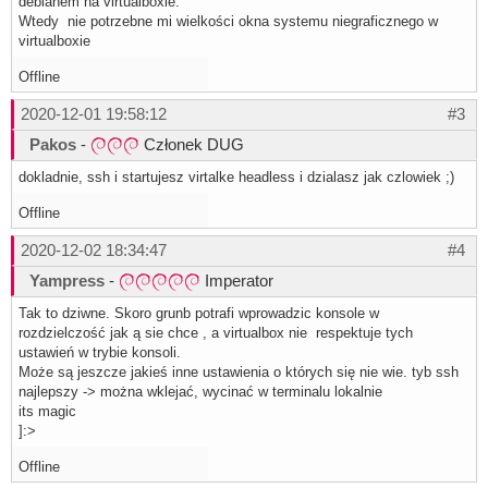
debianem na virtualboxie.
Wtedy nie potrzebne mi wielkości okna systemu niegraficznego w
virtualboxie
Offline
2020-12-01 19:58:12
#3
Pakos
-
Członek DUG
dokladnie, ssh i startujesz virtalke headless i dzialasz jak czlowiek ;)
Offline
2020-12-02 18:34:47
#4
Yampress
-
Imperator
Tak to dziwne. Skoro grunb potrafi wprowadzic konsole w
rozdzielczość jak ą sie chce , a virtualbox nie respektuje tych
ustawień w trybie konsoli.
Może są jeszcze jakieś inne ustawienia o których się nie wie. tyb ssh
najlepszy -> można wklejać, wycinać w terminalu lokalnie
its magic
]:>
Offline