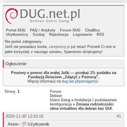
Portal DUG
FAQ
/
Artykuły
Forum DUG
ChatBox
Użytkownicy
Szukaj
Rejestracja
Logowanie
RSS
Nie jesteś zalogowany.
Jeśli nie posiadasz konta,
zarejestruj je
już teraz! Pozwoli Ci ono w
pełni korzystać z naszego serwisu. Spamerom dziękujemy!
Ogłoszenie
Prosimy o pomoc dla małej Julki — przekaż 1% podatku na
Fundację Dzieciom „Zdążyć z Pomocą”.
Więcej informacji na
dug.net.pl/pomagamy/
.
Strony:
1
Forum
Debian
Users Gang
»
Instalacja i podstawowa
konfiguracja
» Zmiana rodzielczości
okna virtualbox dla debian bez GUI.
2020-11-30 12:16:18
#1
Atom
-
Użytkownik