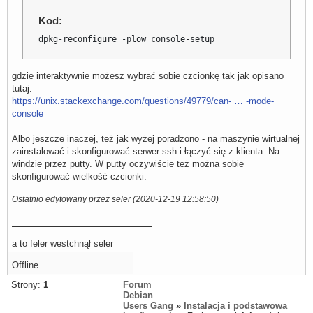
Kod:
dpkg-reconfigure -plow console-setup
gdzie interaktywnie możesz wybrać sobie czcionkę tak jak opisano
tutaj:
https://unix.stackexchange.com/questions/49779/can- … -mode-
console
Albo jeszcze inaczej, też jak wyżej poradzono - na maszynie wirtualnej
zainstalować i skonfigurować serwer ssh i łączyć się z klienta. Na
windzie przez putty. W putty oczywiście też można sobie
skonfigurować wielkość czcionki.
Ostatnio edytowany przez seler (2020-12-19 12:58:50)
a to feler westchnął seler
Offline
Strony:
1
Forum
Debian
Users Gang
»
Instalacja i podstawowa