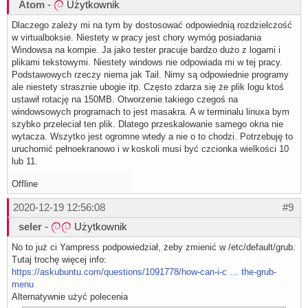
Atom
-
Użytkownik
Dlaczego zależy mi na tym by dostosować odpowiednią rozdzielczość
w virtualboksie. Niestety w pracy jest chory wymóg posiadania
Windowsa na kompie. Ja jako tester pracuje bardzo dużo z logami i
plikami tekstowymi. Niestety windows nie odpowiada mi w tej pracy.
Podstawowych rzeczy niema jak Tail. Nimy są odpowiednie programy
ale niestety strasznie ubogie itp. Często zdarza się że plik logu ktoś
ustawił rotację na 150MB. Otworzenie takiego czegoś na
windowsowych programach to jest masakra. A w terminalu linuxa bym
szybko przeleciał ten plik. Dlatego przeskalowanie samego okna nie
wytacza. Wszytko jest ogromne wtedy a nie o to chodzi. Potrzebuję to
uruchomić pełnoekranowo i w koskoli musi być czcionka wielkości 10
lub 11.
Offline
2020-12-19 12:56:08
#9
seler
-
Użytkownik
No to już ci Yampress podpowiedział, żeby zmienić w /etc/default/grub.
Tutaj trochę więcej info:
https://askubuntu.com/questions/1091778/how-can-i-c … the-grub-
menu
Alternatywnie użyć polecenia