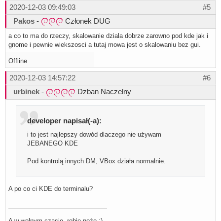
2020-12-03 09:49:03
#5
Pakos
-
Członek DUG
a co to ma do rzeczy, skalowanie dziala dobrze zarowno pod kde jak i
gnome i pewnie wiekszosci a tutaj mowa jest o skalowaniu bez gui.
Offline
2020-12-03 14:57:22
#6
urbinek
-
Dzban Naczelny
developer napisał(-a):
i to jest najlepszy dowód dlaczego nie używam
JEBANEGO KDE
Pod kontrolą innych DM, VBox działa normalnie.
A po co ci KDE do terminalu?
A w wolnym czasie, robię noże :)