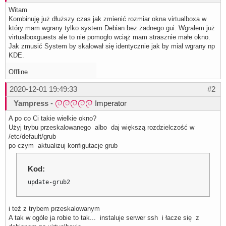
Witam
Kombinuję już dłuższy czas jak zmienić rozmiar okna virtualboxa w
który mam wgrany tylko system Debian bez żadnego gui. Wgrałem już
virtualboxguests ale to nie pomogło wciąż mam strasznie małe okno.
Jak zmusić System by skalował się identycznie jak by miał wgrany np
KDE.
Offline
2020-12-01 19:49:33
#2
Yampress
-
Imperator
A po co Ci takie wielkie okno?
Użyj trybu przeskalowanego albo daj większą rozdzielczość w
/etc/default/grub
po czym aktualizuj konfigutacje grub
Kod:
update-grub2
i też z trybem przeskalowanym
A tak w ogóle ja robie to tak... instaluje serwer ssh i łacze się z