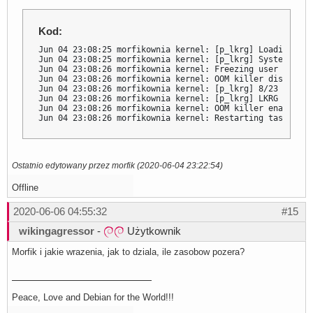
Kod:
Jun 04 23:08:25 morfikownia kernel: [p_lkrg] Loading LKRG
Jun 04 23:08:25 morfikownia kernel: [p_lkrg] System does
Jun 04 23:08:26 morfikownia kernel: Freezing user space 
Jun 04 23:08:26 morfikownia kernel: OOM killer disabled.

Jun 04 23:08:26 morfikownia kernel: [p_lkrg] 8/23 UMH pa
Jun 04 23:08:26 morfikownia kernel: [p_lkrg] LKRG initia
Jun 04 23:08:26 morfikownia kernel: OOM killer enabled.

Jun 04 23:08:26 morfikownia kernel: Restarting tasks ...
Ostatnio edytowany przez morfik (2020-06-04 23:22:54)
Offline
2020-06-06 04:55:32
#15
wikingagressor
-
Użytkownik
Morfik i jakie wrazenia, jak to dziala, ile zasobow pozera?
Peace, Love and Debian for the World!!!