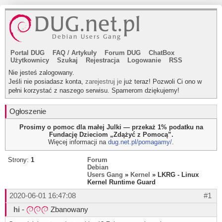
Portal DUG
FAQ
/
Artykuły
Forum DUG
ChatBox
Użytkownicy
Szukaj
Rejestracja
Logowanie
RSS
Nie jesteś zalogowany.
Jeśli nie posiadasz konta,
zarejestruj je
już teraz! Pozwoli Ci ono w
pełni korzystać z naszego serwisu. Spamerom dziękujemy!
Ogłoszenie
Prosimy o pomoc dla małej Julki — przekaż 1% podatku na
Fundację Dzieciom „Zdążyć z Pomocą”.
Więcej informacji na
dug.net.pl/pomagamy/
.
Strony:
1
Forum
Debian
Users Gang
»
Kernel
» LKRG - Linux
Kernel Runtime Guard
2020-06-01 16:47:08
#1
hi
-
Zbanowany