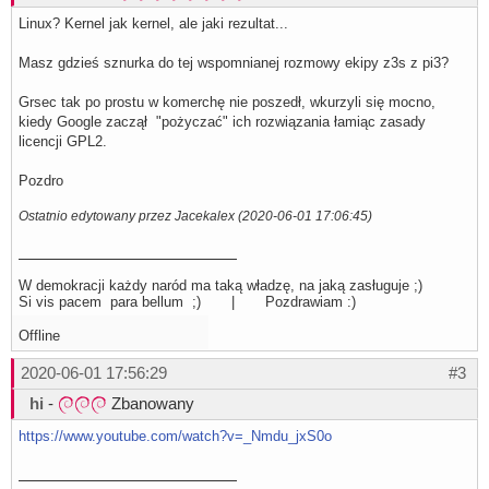
Linux? Kernel jak kernel, ale jaki rezultat...
Masz gdzieś sznurka do tej wspomnianej rozmowy ekipy z3s z pi3?
Grsec tak po prostu w komerchę nie poszedł, wkurzyli się mocno,
kiedy Google zaczął "pożyczać" ich rozwiązania łamiąc zasady
licencji GPL2.
Pozdro
Ostatnio edytowany przez Jacekalex (2020-06-01 17:06:45)
W demokracji każdy naród ma taką władzę, na jaką zasługuje ;)
Si vis pacem para bellum ;) | Pozdrawiam :)
Offline
2020-06-01 17:56:29
#3
hi
-
Zbanowany
https://www.youtube.com/watch?v=_Nmdu_jxS0o