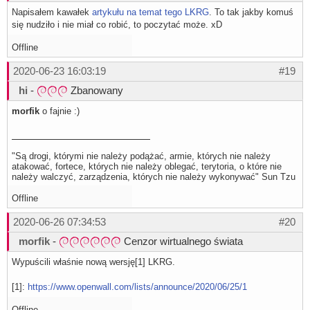
Napisałem kawałek
artykułu na temat tego LKRG
. To tak jakby komuś
się nudziło i nie miał co robić, to poczytać może. xD
Offline
2020-06-23 16:03:19
#19
hi
-
Zbanowany
morfik
o fajnie :)
"Są drogi, którymi nie należy podążać, armie, których nie należy
atakować, fortece, których nie należy oblegać, terytoria, o które nie
należy walczyć, zarządzenia, których nie należy wykonywać" Sun Tzu
Offline
2020-06-26 07:34:53
#20
morfik
-
Cenzor wirtualnego świata
Wypuścili właśnie nową wersję[1] LKRG.
[1]:
https://www.openwall.com/lists/announce/2020/06/25/1
Offline