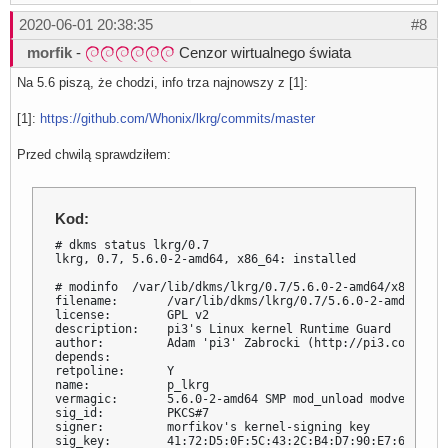
2020-06-01 20:38:35
#8
morfik
-
Cenzor wirtualnego świata
Na 5.6 piszą, że chodzi, info trza najnowszy z [1]:
[1]:
https://github.com/Whonix/lkrg/commits/master
Przed chwilą sprawdziłem:
Kod:
# dkms status lkrg/0.7

lkrg, 0.7, 5.6.0-2-amd64, x86_64: installed

# modinfo  /var/lib/dkms/lkrg/0.7/5.6.0-2-amd64/x86_64/m
filename:       /var/lib/dkms/lkrg/0.7/5.6.0-2-amd64/x86
license:        GPL v2

description:    pi3's Linux kernel Runtime Guard

author:         Adam 'pi3' Zabrocki (http://pi3.com.pl)

depends:

retpoline:      Y

name:           p_lkrg

vermagic:       5.6.0-2-amd64 SMP mod_unload modversions

sig_id:         PKCS#7

signer:         morfikov's kernel-signing key

sig_key:        41:72:D5:0F:5C:43:2C:B4:D7:90:E7:6C:9D:0