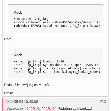
[11046.011799] [p_lkrg] Can't initialize exploit detecti
[11046.049325] OOM killer enabled.

[11046.049326] Restarting tasks ... done.
Kod:
# modprobe -v p_lkrg

insmod /lib/modules/5.7.0-amd64/updates/dkms/p_lkrg.ko

modprobe: ERROR: could not insert 'p_lkrg': Network is d
i log:
Kod:
kernel: [p_lkrg] Loading LKRG...

kernel: [p_lkrg] System does NOT support SMAP. LKRG can'
kernel: [p_lkrg] [get_kallsyms_address] register_kprobe 
kernel: [p_lkrg] Can't find kallsyms_lookup_name() funct
Podrzuć im swój log na ML. xD
Offline
2020-06-04 15:40:59
#13
Jacekalex
-
Podobno człowiek...;)