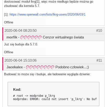
dostosować moduł lkrg[1], więc może niedługo będzie można go
zbudować dla kernela 5.7.
[1]:
https://www.openwall.com/lists/lkrg-users/2020/06/03/1
Offline
2020-06-04 08:20:50
#10
morfik
-
Cenzor wirtualnego świata
Już się buduje dla 5.7.0.
Offline
2020-06-04 15:10:06
#11
Jacekalex
-
Podobno człowiek...;)
Budować to może się i buduje, ale ładowanie wygląda dziwnie:
Kod:
# root ~> modprobe p_lkrg

modprobe: ERROR: could not insert 'p_lkrg': No buffer sp