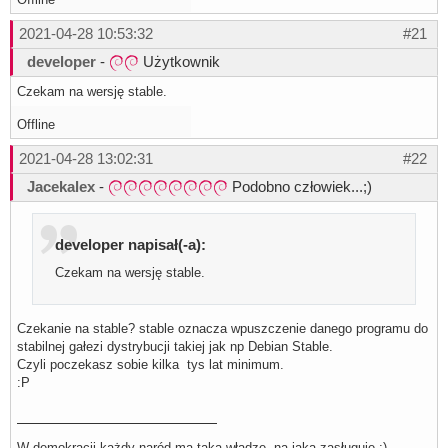
2021-04-28 10:53:32
#21
developer
-
Użytkownik
Czekam na wersję stable.
Offline
2021-04-28 13:02:31
#22
Jacekalex
-
Podobno człowiek...;)
developer napisał(-a):
Czekam na wersję stable.
Czekanie na stable? stable oznacza wpuszczenie danego programu do
stabilnej gałezi dystrybucji takiej jak np Debian Stable.
Czyli poczekasz sobie kilka tys lat minimum.
:P
W demokracji każdy naród ma taką władzę, na jaką zasługuje ;)