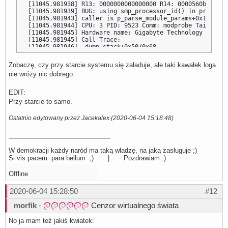
[11045.981938] R13: 0000000000000000 R14: 0000560b9819da
[11045.981939] BUG: using smp_processor_id() in preempti
[11045.981943] caller is p_parse_module_params+0x1af/0x2
[11045.981944] CPU: 3 PID: 9523 Comm: modprobe Tainted: 
[11045.981945] Hardware name: Gigabyte Technology Co., L
[11045.981945] Call Trace:

[11045.981946]  dump_stack+0x50/0x68

[11045.981947]  debug_smp_processor_id.cold+0x4d/0x52

[11045.981951]  p_parse_module_params+0x1af/0x287 [p_lkrg
Zobaczę, czy przy starcie systemu się załaduje, ale taki kawałek loga
[11045.981955]  p_lkrg_register+0x4b/0x1000 [p_lkrg]

nie wróży nic dobrego.
[11045.981956]  ? 0xffffffffc045d000

[11045.981957]  do_one_initcall+0x56/0x230

[11045.981958]  do_init_module+0x59/0x210

EDIT:
[11045.981959]  load_module+0x2396/0x2710

Przy starcie to samo.
[11045.981962]  ? __do_sys_finit_module+0xd7/0xf0

[11045.981963]  __do_sys_finit_module+0xd7/0xf0

[11045.981965]  do_syscall_64+0x94/0x220

Ostatnio edytowany przez Jacekalex (2020-06-04 15:18:48)
[11045.981966]  ? do_syscall_64+0x27/0x220

[11045.981967]  entry_SYSCALL_64_after_hwframe+0x44/0xa9

[11045.981968] RIP: 0033:0x7f332893d509

[11045.981969] Code: 00 c3 66 2e 0f 1f 84 00 00 00 00 00
W demokracji każdy naród ma taką władzę, na jaką zasługuje ;)
[11045.981970] RSP: 002b:00007ffd8dcda638 EFLAGS: 000002
Si vis pacem para bellum ;) | Pozdrawiam :)
[11045.981970] RAX: ffffffffffffffda RBX: 0000560b9819d9
[11045.981971] RDX: 0000000000000000 RSI: 0000560b963bf3
Offline
[11045.981971] RBP: 0000000000040000 R08: 00000000000000
[11045.981972] R10: 0000000000000003 R11: 00000000000002
[11045.981972] R13: 0000000000000000 R14: 0000560b9819da
2020-06-04 15:28:50
#12
[11045.981973] [p_lkrg] System does NOT support SMAP. LK
[11045.997080] Freezing user space processes ... (elapse
morfik
-
Cenzor wirtualnego świata
[11045.999466] OOM killer disabled.

[11045.999494] [p_lkrg] 4/23 UMH paths were whitelisted..
No ja mam też jakiś kwiatek:
[11046.011798] [p_lkrg] [ED] ERROR: Can't find 'selinux_