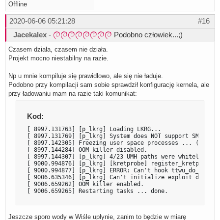
Offline
2020-06-06 05:21:28
#16
Jacekalex
-
Podobno człowiek...;)
Czasem działa, czasem nie działa.
Projekt mocno niestabilny na razie.
Np u mnie kompiluje się prawidłowo, ale się nie ładuje.
Podobno przy kompilacji sam sobie sprawdził konfigurację kernela, ale
przy ładowaniu mam na razie taki komunikat:
Kod:
[ 8997.131763] [p_lkrg] Loading LKRG...

[ 8997.131769] [p_lkrg] System does NOT support SMAP. LK
[ 8997.142305] Freezing user space processes ... (elapse
[ 8997.144284] OOM killer disabled.

[ 8997.144307] [p_lkrg] 4/23 UMH paths were whitelisted..
[ 9000.994876] [p_lkrg] [kretprobe] register_kretprobe()
[ 9000.994877] [p_lkrg] ERROR: Can't hook ttwu_do_wakeup 
[ 9006.635346] [p_lkrg] Can't initialize exploit detecti
[ 9006.659262] OOM killer enabled.

[ 9006.659265] Restarting tasks ... done.
Jeszcze sporo wody w Wiśle upłynie, zanim to będzie w miarę