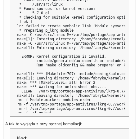
 * Found kernel source directory:

 *     /usr/src/linux

 * Found sources for kernel version:

 *     5.7.0-g1

 * Checking for suitable kernel configuration options...

 [ ok ]

ln: failed to create symbolic link 'Module.symvers': File
 * Preparing p_lkrg module

make -C /usr/src/linux M=/var/tmp/portage/app-antivirus/
make[1]: Entering directory '/home/fabryka/kernel/src64/
make -C /usr/src/linux M=/var/tmp/portage/app-antivirus/
make[1]: Entering directory '/home/fabryka/kernel/src64/
  ERROR: Kernel configuration is invalid.

         include/generated/autoconf.h or include/config/
         Run 'make oldconfig && make prepare' on kernel 
make[1]: *** [Makefile:707: include/config/auto.conf] Err
make[1]: Leaving directory '/home/fabryka/kernel/src64/l
make: *** [Makefile:91: all] Error 2

make: *** Waiting for unfinished jobs....

  CLEAN   /var/tmp/portage/app-antivirus/lkrg-0.7/work/l
make[1]: Leaving directory '/home/fabryka/kernel/src64/l
rm -f Module.markers modules.order

rm -f /var/tmp/portage/app-antivirus/lkrg-0.7/work/lkrg-
rm -f /var/tmp/portage/app-antivirus/lkrg-0.7/work/lkrg-
rm -f -rf output

 * ERROR: app-antivirus/lkrg-0.7::pentoo failed (compile 
 *   emake failed

A tak to wygląda z przy ręcznej kompilacji:
 * 

 * If you need support, post the output of `emerge --inf
 * the complete build log and the output of `emerge -pqv
Kod: