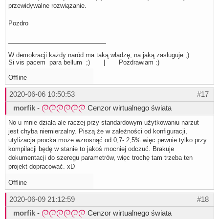
przewidywalne rozwiązanie.
Pozdro
W demokracji każdy naród ma taką władzę, na jaką zasługuje ;)
Si vis pacem para bellum ;) | Pozdrawiam :)
Offline
2020-06-06 10:50:53
#17
morfik
-
Cenzor wirtualnego świata
No u mnie działa ale raczej przy standardowym użytkowaniu narzut
jest chyba niemierzalny. Piszą że w zależności od konfiguracji,
utylizacja procka może wzrosnąć od 0,7- 2,5% więc pewnie tylko przy
kompilacji będę w stanie to jakoś mocniej odczuć. Brakuje
dokumentacji do szeregu parametrów, więc trochę tam trzeba ten
projekt dopracować. xD
Offline
2020-06-09 21:12:59
#18
morfik
-
Cenzor wirtualnego świata