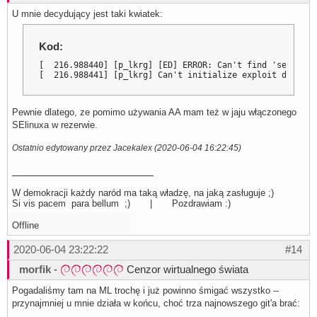
U mnie decydujący jest taki kwiatek:
Kod:
[  216.988440] [p_lkrg] [ED] ERROR: Can't find 'selinux_
[  216.988441] [p_lkrg] Can't initialize exploit detecti
Pewnie dlatego, ze pomimo używania AA mam też w jaju włączonego
SElinuxa w rezerwie.
Ostatnio edytowany przez Jacekalex (2020-06-04 16:22:45)
W demokracji każdy naród ma taką władzę, na jaką zasługuje ;)
Si vis pacem para bellum ;) | Pozdrawiam :)
Offline
2020-06-04 23:22:22
#14
morfik
-
Cenzor wirtualnego świata
Pogadaliśmy tam na ML trochę i już powinno śmigać wszystko --
przynajmniej u mnie działa w końcu, choć trza najnowszego git'a brać: