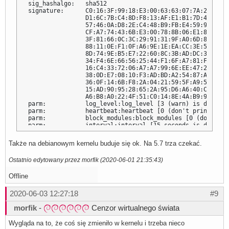
sig_hashalgo:   sha512

signature:      C0:16:3F:99:18:E3:00:63:63:07:7A:2B:DE:D
                D1:6C:7B:C4:8D:F8:13:AF:E1:B1:7D:4E:8E:2
                57:46:0A:D8:2E:C4:48:B9:FB:E4:59:99:7E:7
                CF:A7:74:43:6B:E3:00:78:8B:06:E1:81:DE:F
                3F:81:66:0C:3C:29:91:31:9F:A0:6D:84:87:9
                88:11:0E:F1:0F:A6:9E:1E:EA:CC:3E:5B:95:D
                8D:74:9E:B5:E7:22:60:8C:3B:AD:DC:31:27:6
                34:F4:6E:66:56:25:44:F1:6F:A7:81:F7:F3:7
                16:C4:33:72:06:A7:A7:99:6E:EE:47:24:33:D
                38:0D:E7:08:10:F3:AD:BD:A2:54:87:AB:6E:3
                36:0F:14:6B:F8:2A:04:21:59:5F:A9:56:E5:D
                15:AD:90:95:28:65:2A:95:D6:A6:40:C6:E8:4
                A6:B8:A0:22:4F:51:C0:14:8E:4A:B9:9A:26:D3
parm:           log_level:log_level [3 (warn) is default]
parm:           heartbeat:heartbeat [0 (don't print) is 
parm:           block_modules:block_modules [0 (don't bl
parm:           interval:interval [15 seconds is default]
parm:           kint_validate:kint_validate [3 (periodic
parm:           kint_enforce:kint_enforce [2 (panic) is 
Także na debianowym kernelu buduje się ok. Na 5.7 trza czekać.
parm:           msr_validate:msr_validate [1 (enabled) i
parm:           pint_validate:pint_validate [2 (current 
Ostatnio edytowany przez morfik (2020-06-01 21:35:43)
parm:           pint_enforce:pint_enforce [1 (kill task)
parm:           umh_validate:umh_validate [1 (whitelist 
parm:           umh_enforce:umh_enforce [1 (prevent exec
Offline
parm:           pcfi_validate:pcfi_validate [2 (fully en
parm:           pcfi_enforce:pcfi_enforce [1 (kill task)
2020-06-03 12:27:18
#9
parm:           smep_validate:smep_validate [1 (enabled)
parm:           smep_enforce:smep_enforce [2 (panic) is 
morfik
-
Cenzor wirtualnego świata
parm:           smap_validate:smap_validate [1 (enabled)
parm:           smap_enforce:smap_enforce [2 (panic) is 
Wygląda na to, że coś się zmieniło w kernelu i trzeba nieco