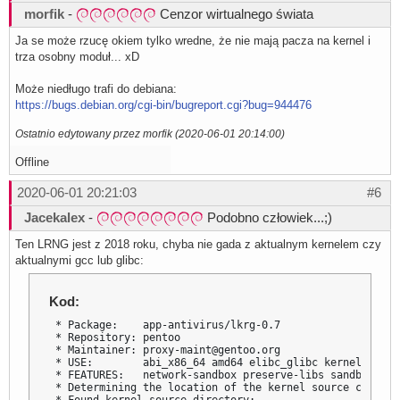
morfik
-
Cenzor wirtualnego świata
Ja se może rzucę okiem tylko wredne, że nie mają pacza na kernel i
trza osobny moduł... xD
Może niedługo trafi do debiana:
https://bugs.debian.org/cgi-bin/bugreport.cgi?bug=944476
Ostatnio edytowany przez morfik (2020-06-01 20:14:00)
Offline
2020-06-01 20:21:03
#6
Jacekalex
-
Podobno człowiek...;)
Ten LRNG jest z 2018 roku, chyba nie gada z aktualnym kernelem czy
aktualnymi gcc lub glibc:
Kod:
 * Package:    app-antivirus/lkrg-0.7

 * Repository: pentoo

 * Maintainer: proxy-maint@gentoo.org

 * USE:        abi_x86_64 amd64 elibc_glibc kernel_linux
 * FEATURES:   network-sandbox preserve-libs sandbox sel
 * Determining the location of the kernel source code
