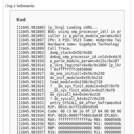
i log z ladowania:
Kod:
[11045.981886] [p_lkrg] Loading LKRG...

[11045.981889] BUG: using smp_processor_id() in preempti
[11045.981895] caller is p_parse_module_params+0x15c/0x2
[11045.981897] CPU: 3 PID: 9523 Comm: modprobe Tainted: 
[11045.981898] Hardware name: Gigabyte Technology Co., L
[11045.981899] Call Trace:

[11045.981902]  dump_stack+0x50/0x68

[11045.981905]  debug_smp_processor_id.cold+0x4d/0x52

[11045.981910]  p_parse_module_params+0x15c/0x287 [p_lkrg
[11045.981914]  p_lkrg_register+0x4b/0x1000 [p_lkrg]

[11045.981916]  ? 0xffffffffc045d000

[11045.981917]  do_one_initcall+0x56/0x230

[11045.981920]  do_init_module+0x59/0x210

[11045.981921]  load_module+0x2396/0x2710

[11045.981924]  ? __do_sys_finit_module+0xd7/0xf0

[11045.981925]  __do_sys_finit_module+0xd7/0xf0

[11045.981927]  do_syscall_64+0x94/0x220

[11045.981929]  ? do_syscall_64+0x27/0x220

[11045.981931]  entry_SYSCALL_64_after_hwframe+0x44/0xa9

[11045.981933] RIP: 0033:0x7f332893d509

[11045.981934] Code: 00 c3 66 2e 0f 1f 84 00 00 00 00 00
[11045.981934] RSP: 002b:00007ffd8dcda638 EFLAGS: 000002
[11045.981936] RAX: ffffffffffffffda RBX: 0000560b9819d9
[11045.981936] RDX: 0000000000000000 RSI: 0000560b963bf3
[11045.981937] RBP: 0000000000040000 R08: 00000000000000
[11045.981937] R10: 0000000000000003 R11: 00000000000002