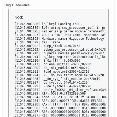
i log z ladowania:
Kod:
[11045.981886] [p_lkrg] Loading LKRG...

[11045.981889] BUG: using smp_processor_id() in preempti
[11045.981895] caller is p_parse_module_params+0x15c/0x2
[11045.981897] CPU: 3 PID: 9523 Comm: modprobe Tainted: 
[11045.981898] Hardware name: Gigabyte Technology Co., L
[11045.981899] Call Trace:

[11045.981902]  dump_stack+0x50/0x68

[11045.981905]  debug_smp_processor_id.cold+0x4d/0x52

[11045.981910]  p_parse_module_params+0x15c/0x287 [p_lkrg
[11045.981914]  p_lkrg_register+0x4b/0x1000 [p_lkrg]

[11045.981916]  ? 0xffffffffc045d000

[11045.981917]  do_one_initcall+0x56/0x230

[11045.981920]  do_init_module+0x59/0x210

[11045.981921]  load_module+0x2396/0x2710

[11045.981924]  ? __do_sys_finit_module+0xd7/0xf0

[11045.981925]  __do_sys_finit_module+0xd7/0xf0

[11045.981927]  do_syscall_64+0x94/0x220

[11045.981929]  ? do_syscall_64+0x27/0x220

[11045.981931]  entry_SYSCALL_64_after_hwframe+0x44/0xa9

[11045.981933] RIP: 0033:0x7f332893d509

[11045.981934] Code: 00 c3 66 2e 0f 1f 84 00 00 00 00 00
[11045.981934] RSP: 002b:00007ffd8dcda638 EFLAGS: 000002
[11045.981936] RAX: ffffffffffffffda RBX: 0000560b9819d9
[11045.981936] RDX: 0000000000000000 RSI: 0000560b963bf3
[11045.981937] RBP: 0000000000040000 R08: 00000000000000
[11045.981937] R10: 0000000000000003 R11: 00000000000002