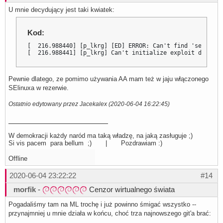
U mnie decydujący jest taki kwiatek:
Kod:
[  216.988440] [p_lkrg] [ED] ERROR: Can't find 'selinux_
[  216.988441] [p_lkrg] Can't initialize exploit detecti
Pewnie dlatego, ze pomimo używania AA mam też w jaju włączonego
SElinuxa w rezerwie.
Ostatnio edytowany przez Jacekalex (2020-06-04 16:22:45)
W demokracji każdy naród ma taką władzę, na jaką zasługuje ;)
Si vis pacem para bellum ;) | Pozdrawiam :)
Offline
2020-06-04 23:22:22
#14
morfik
-
Cenzor wirtualnego świata
Pogadaliśmy tam na ML trochę i już powinno śmigać wszystko --
przynajmniej u mnie działa w końcu, choć trza najnowszego git'a brać: