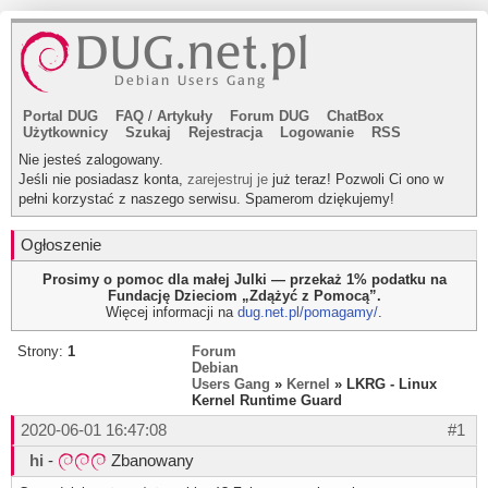
Portal DUG
FAQ
/
Artykuły
Forum DUG
ChatBox
Użytkownicy
Szukaj
Rejestracja
Logowanie
RSS
Nie jesteś zalogowany.
Jeśli nie posiadasz konta,
zarejestruj je
już teraz! Pozwoli Ci ono w
pełni korzystać z naszego serwisu. Spamerom dziękujemy!
Ogłoszenie
Prosimy o pomoc dla małej Julki — przekaż 1% podatku na
Fundację Dzieciom „Zdążyć z Pomocą”.
Więcej informacji na
dug.net.pl/pomagamy/
.
Strony:
1
Forum
Debian
Users Gang
»
Kernel
» LKRG - Linux
Kernel Runtime Guard
2020-06-01 16:47:08
#1
hi
-
Zbanowany