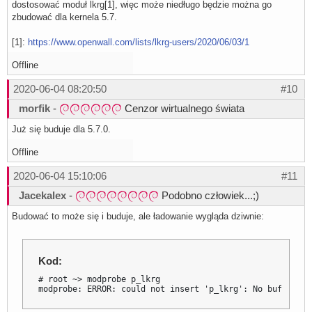
dostosować moduł lkrg[1], więc może niedługo będzie można go
zbudować dla kernela 5.7.
[1]:
https://www.openwall.com/lists/lkrg-users/2020/06/03/1
Offline
2020-06-04 08:20:50
#10
morfik
-
Cenzor wirtualnego świata
Już się buduje dla 5.7.0.
Offline
2020-06-04 15:10:06
#11
Jacekalex
-
Podobno człowiek...;)
Budować to może się i buduje, ale ładowanie wygląda dziwnie:
Kod:
# root ~> modprobe p_lkrg

modprobe: ERROR: could not insert 'p_lkrg': No buffer sp