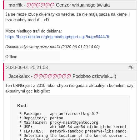
morfik
-
Cenzor wirtualnego świata
Ja se może rzucę okiem tylko wredne, że nie mają pacza na kernel i
trza osobny moduł... xD
Może niedługo trafi do debiana:
https://bugs.debian.org/cgi-bin/bugreport.cgi?bug=944476
Ostatnio edytowany przez morfik (2020-06-01 20:14:00)
Offline
2020-06-01 20:21:03
#6
Jacekalex
-
Podobno człowiek...;)
Ten LRNG jest z 2018 roku, chyba nie gada z aktualnym kernelem czy
aktualnymi gcc lub glibc:
Kod:
 * Package:    app-antivirus/lkrg-0.7

 * Repository: pentoo

 * Maintainer: proxy-maint@gentoo.org

 * USE:        abi_x86_64 amd64 elibc_glibc kernel_linux
 * FEATURES:   network-sandbox preserve-libs sandbox sel
 * Determining the location of the kernel source code
