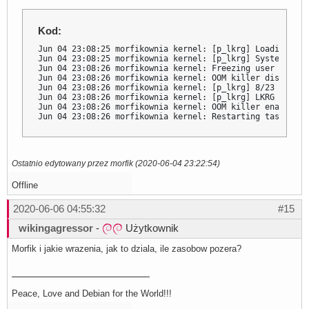
Kod:
Jun 04 23:08:25 morfikownia kernel: [p_lkrg] Loading LKRG
Jun 04 23:08:25 morfikownia kernel: [p_lkrg] System does
Jun 04 23:08:26 morfikownia kernel: Freezing user space 
Jun 04 23:08:26 morfikownia kernel: OOM killer disabled.

Jun 04 23:08:26 morfikownia kernel: [p_lkrg] 8/23 UMH pa
Jun 04 23:08:26 morfikownia kernel: [p_lkrg] LKRG initia
Jun 04 23:08:26 morfikownia kernel: OOM killer enabled.

Jun 04 23:08:26 morfikownia kernel: Restarting tasks ...
Ostatnio edytowany przez morfik (2020-06-04 23:22:54)
Offline
2020-06-06 04:55:32
#15
wikingagressor
-
Użytkownik
Morfik i jakie wrazenia, jak to dziala, ile zasobow pozera?
Peace, Love and Debian for the World!!!