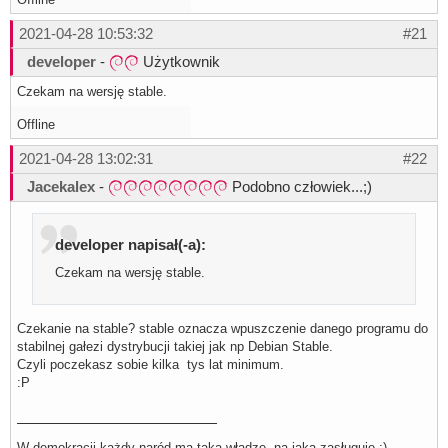
2021-04-28 10:53:32
#21
developer
-
Użytkownik
Czekam na wersję stable.
Offline
2021-04-28 13:02:31
#22
Jacekalex
-
Podobno człowiek...;)
developer napisał(-a):
Czekam na wersję stable.
Czekanie na stable? stable oznacza wpuszczenie danego programu do
stabilnej gałezi dystrybucji takiej jak np Debian Stable.
Czyli poczekasz sobie kilka tys lat minimum.
:P
W demokracji każdy naród ma taką władzę, na jaką zasługuje ;)