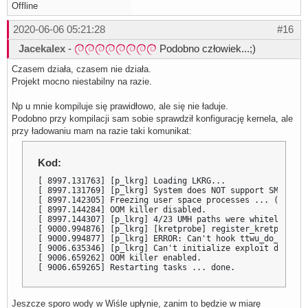
Offline
2020-06-06 05:21:28
#16
Jacekalex
-
Podobno człowiek...;)
Czasem działa, czasem nie działa.
Projekt mocno niestabilny na razie.
Np u mnie kompiluje się prawidłowo, ale się nie ładuje.
Podobno przy kompilacji sam sobie sprawdził konfigurację kernela, ale
przy ładowaniu mam na razie taki komunikat:
Kod:
[ 8997.131763] [p_lkrg] Loading LKRG...

[ 8997.131769] [p_lkrg] System does NOT support SMAP. LK
[ 8997.142305] Freezing user space processes ... (elapse
[ 8997.144284] OOM killer disabled.

[ 8997.144307] [p_lkrg] 4/23 UMH paths were whitelisted..
[ 9000.994876] [p_lkrg] [kretprobe] register_kretprobe()
[ 9000.994877] [p_lkrg] ERROR: Can't hook ttwu_do_wakeup 
[ 9006.635346] [p_lkrg] Can't initialize exploit detecti
[ 9006.659262] OOM killer enabled.

[ 9006.659265] Restarting tasks ... done.
Jeszcze sporo wody w Wiśle upłynie, zanim to będzie w miarę