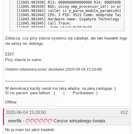
[11045.981938] R13: 0000000000000000 R14: 0000560b9819da
[11045.981939] BUG: using smp_processor_id() in preempti
[11045.981943] caller is p_parse_module_params+0x1af/0x2
[11045.981944] CPU: 3 PID: 9523 Comm: modprobe Tainted: 
[11045.981945] Hardware name: Gigabyte Technology Co., L
[11045.981945] Call Trace:

[11045.981946]  dump_stack+0x50/0x68

[11045.981947]  debug_smp_processor_id.cold+0x4d/0x52

[11045.981951]  p_parse_module_params+0x1af/0x287 [p_lkrg
Zobaczę, czy przy starcie systemu się załaduje, ale taki kawałek loga
[11045.981955]  p_lkrg_register+0x4b/0x1000 [p_lkrg]

nie wróży nic dobrego.
[11045.981956]  ? 0xffffffffc045d000

[11045.981957]  do_one_initcall+0x56/0x230

[11045.981958]  do_init_module+0x59/0x210

EDIT:
[11045.981959]  load_module+0x2396/0x2710

Przy starcie to samo.
[11045.981962]  ? __do_sys_finit_module+0xd7/0xf0

[11045.981963]  __do_sys_finit_module+0xd7/0xf0

[11045.981965]  do_syscall_64+0x94/0x220

Ostatnio edytowany przez Jacekalex (2020-06-04 15:18:48)
[11045.981966]  ? do_syscall_64+0x27/0x220

[11045.981967]  entry_SYSCALL_64_after_hwframe+0x44/0xa9

[11045.981968] RIP: 0033:0x7f332893d509

[11045.981969] Code: 00 c3 66 2e 0f 1f 84 00 00 00 00 00
W demokracji każdy naród ma taką władzę, na jaką zasługuje ;)
[11045.981970] RSP: 002b:00007ffd8dcda638 EFLAGS: 000002
Si vis pacem para bellum ;) | Pozdrawiam :)
[11045.981970] RAX: ffffffffffffffda RBX: 0000560b9819d9
[11045.981971] RDX: 0000000000000000 RSI: 0000560b963bf3
Offline
[11045.981971] RBP: 0000000000040000 R08: 00000000000000
[11045.981972] R10: 0000000000000003 R11: 00000000000002
[11045.981972] R13: 0000000000000000 R14: 0000560b9819da
2020-06-04 15:28:50
#12
[11045.981973] [p_lkrg] System does NOT support SMAP. LK
[11045.997080] Freezing user space processes ... (elapse
morfik
-
Cenzor wirtualnego świata
[11045.999466] OOM killer disabled.

[11045.999494] [p_lkrg] 4/23 UMH paths were whitelisted..
No ja mam też jakiś kwiatek:
[11046.011798] [p_lkrg] [ED] ERROR: Can't find 'selinux_