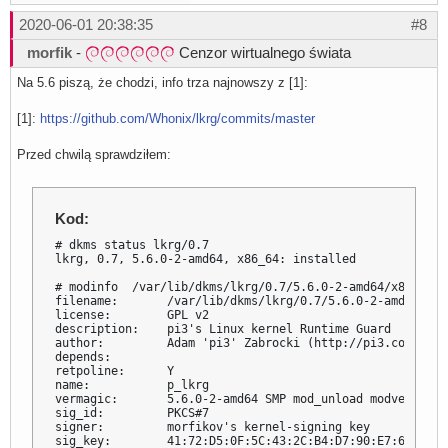
2020-06-01 20:38:35
#8
morfik
-
Cenzor wirtualnego świata
Na 5.6 piszą, że chodzi, info trza najnowszy z [1]:
[1]:
https://github.com/Whonix/lkrg/commits/master
Przed chwilą sprawdziłem:
Kod:
# dkms status lkrg/0.7

lkrg, 0.7, 5.6.0-2-amd64, x86_64: installed

# modinfo  /var/lib/dkms/lkrg/0.7/5.6.0-2-amd64/x86_64/m
filename:       /var/lib/dkms/lkrg/0.7/5.6.0-2-amd64/x86
license:        GPL v2

description:    pi3's Linux kernel Runtime Guard

author:         Adam 'pi3' Zabrocki (http://pi3.com.pl)

depends:

retpoline:      Y

name:           p_lkrg

vermagic:       5.6.0-2-amd64 SMP mod_unload modversions

sig_id:         PKCS#7

signer:         morfikov's kernel-signing key

sig_key:        41:72:D5:0F:5C:43:2C:B4:D7:90:E7:6C:9D:0