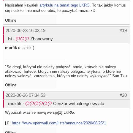
Napisałem kawałek
artykułu na temat tego LKRG
. To tak jakby komuś
się nudziło i nie miał co robić, to poczytać może. xD
Offline
2020-06-23 16:03:19
#19
hi
-
Zbanowany
morfik
o fajnie :)
"Są drogi, którymi nie należy podążać, armie, których nie należy
atakować, fortece, których nie należy oblegać, terytoria, o które nie
należy walczyć, zarządzenia, których nie należy wykonywać" Sun Tzu
Offline
2020-06-26 07:34:53
#20
morfik
-
Cenzor wirtualnego świata
Wypuścili właśnie nową wersję[1] LKRG.
[1]:
https://www.openwall.com/lists/announce/2020/06/25/1
Offline