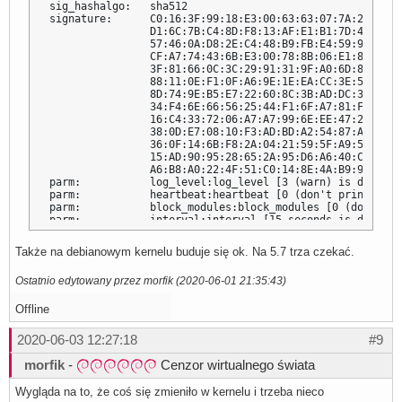
sig_hashalgo:   sha512

signature:      C0:16:3F:99:18:E3:00:63:63:07:7A:2B:DE:D
                D1:6C:7B:C4:8D:F8:13:AF:E1:B1:7D:4E:8E:2
                57:46:0A:D8:2E:C4:48:B9:FB:E4:59:99:7E:7
                CF:A7:74:43:6B:E3:00:78:8B:06:E1:81:DE:F
                3F:81:66:0C:3C:29:91:31:9F:A0:6D:84:87:9
                88:11:0E:F1:0F:A6:9E:1E:EA:CC:3E:5B:95:D
                8D:74:9E:B5:E7:22:60:8C:3B:AD:DC:31:27:6
                34:F4:6E:66:56:25:44:F1:6F:A7:81:F7:F3:7
                16:C4:33:72:06:A7:A7:99:6E:EE:47:24:33:D
                38:0D:E7:08:10:F3:AD:BD:A2:54:87:AB:6E:3
                36:0F:14:6B:F8:2A:04:21:59:5F:A9:56:E5:D
                15:AD:90:95:28:65:2A:95:D6:A6:40:C6:E8:4
                A6:B8:A0:22:4F:51:C0:14:8E:4A:B9:9A:26:D3
parm:           log_level:log_level [3 (warn) is default]
parm:           heartbeat:heartbeat [0 (don't print) is 
parm:           block_modules:block_modules [0 (don't bl
parm:           interval:interval [15 seconds is default]
parm:           kint_validate:kint_validate [3 (periodic
parm:           kint_enforce:kint_enforce [2 (panic) is 
Także na debianowym kernelu buduje się ok. Na 5.7 trza czekać.
parm:           msr_validate:msr_validate [1 (enabled) i
parm:           pint_validate:pint_validate [2 (current 
Ostatnio edytowany przez morfik (2020-06-01 21:35:43)
parm:           pint_enforce:pint_enforce [1 (kill task)
parm:           umh_validate:umh_validate [1 (whitelist 
parm:           umh_enforce:umh_enforce [1 (prevent exec
Offline
parm:           pcfi_validate:pcfi_validate [2 (fully en
parm:           pcfi_enforce:pcfi_enforce [1 (kill task)
2020-06-03 12:27:18
#9
parm:           smep_validate:smep_validate [1 (enabled)
parm:           smep_enforce:smep_enforce [2 (panic) is 
morfik
-
Cenzor wirtualnego świata
parm:           smap_validate:smap_validate [1 (enabled)
parm:           smap_enforce:smap_enforce [2 (panic) is 
Wygląda na to, że coś się zmieniło w kernelu i trzeba nieco