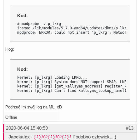
[11046.011799] [p_lkrg] Can't initialize exploit detecti
[11046.049325] OOM killer enabled.

[11046.049326] Restarting tasks ... done.
Kod:
# modprobe -v p_lkrg

insmod /lib/modules/5.7.0-amd64/updates/dkms/p_lkrg.ko

modprobe: ERROR: could not insert 'p_lkrg': Network is d
i log:
Kod:
kernel: [p_lkrg] Loading LKRG...

kernel: [p_lkrg] System does NOT support SMAP. LKRG can'
kernel: [p_lkrg] [get_kallsyms_address] register_kprobe 
kernel: [p_lkrg] Can't find kallsyms_lookup_name() funct
Podrzuć im swój log na ML. xD
Offline
2020-06-04 15:40:59
#13
Jacekalex
-
Podobno człowiek...;)