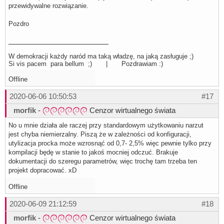
przewidywalne rozwiązanie.
Pozdro
W demokracji każdy naród ma taką władzę, na jaką zasługuje ;)
Si vis pacem para bellum ;) | Pozdrawiam :)
Offline
2020-06-06 10:50:53
#17
morfik
-
Cenzor wirtualnego świata
No u mnie działa ale raczej przy standardowym użytkowaniu narzut
jest chyba niemierzalny. Piszą że w zależności od konfiguracji,
utylizacja procka może wzrosnąć od 0,7- 2,5% więc pewnie tylko przy
kompilacji będę w stanie to jakoś mocniej odczuć. Brakuje
dokumentacji do szeregu parametrów, więc trochę tam trzeba ten
projekt dopracować. xD
Offline
2020-06-09 21:12:59
#18
morfik
-
Cenzor wirtualnego świata