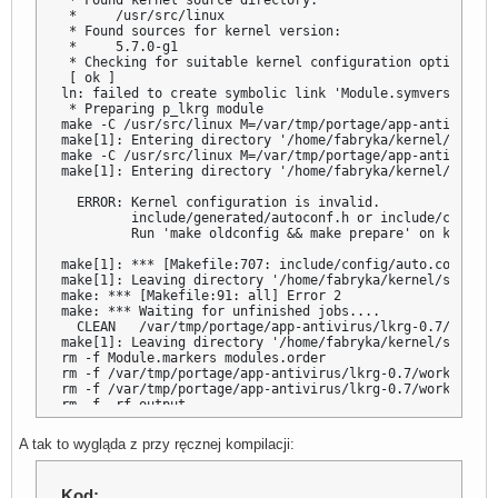
 * Found kernel source directory:

 *     /usr/src/linux

 * Found sources for kernel version:

 *     5.7.0-g1

 * Checking for suitable kernel configuration options...

 [ ok ]

ln: failed to create symbolic link 'Module.symvers': File
 * Preparing p_lkrg module

make -C /usr/src/linux M=/var/tmp/portage/app-antivirus/
make[1]: Entering directory '/home/fabryka/kernel/src64/
make -C /usr/src/linux M=/var/tmp/portage/app-antivirus/
make[1]: Entering directory '/home/fabryka/kernel/src64/
  ERROR: Kernel configuration is invalid.

         include/generated/autoconf.h or include/config/
         Run 'make oldconfig && make prepare' on kernel 
make[1]: *** [Makefile:707: include/config/auto.conf] Err
make[1]: Leaving directory '/home/fabryka/kernel/src64/l
make: *** [Makefile:91: all] Error 2

make: *** Waiting for unfinished jobs....

  CLEAN   /var/tmp/portage/app-antivirus/lkrg-0.7/work/l
make[1]: Leaving directory '/home/fabryka/kernel/src64/l
rm -f Module.markers modules.order

rm -f /var/tmp/portage/app-antivirus/lkrg-0.7/work/lkrg-
rm -f /var/tmp/portage/app-antivirus/lkrg-0.7/work/lkrg-
rm -f -rf output

 * ERROR: app-antivirus/lkrg-0.7::pentoo failed (compile 
 *   emake failed

A tak to wygląda z przy ręcznej kompilacji:
 * 

 * If you need support, post the output of `emerge --inf
 * the complete build log and the output of `emerge -pqv
Kod: