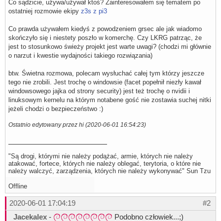
Co sądzicie, używa/używał ktoś? Zainteresowałem się tematem po
ostatniej rozmowie ekipy
z3s z pi3
Co prawda używałem kiedyś z powodzeniem grsec ale jak wiadomo
skończyło się i niestety poszło w komerchę. Czy LKRG patrząc, że
jest to stosunkowo świeży projekt jest warte uwagi? (chodzi mi głównie
o narzut i kwestie wydajności takiego rozwiązania)
btw. Świetna rozmowa, polecam wysłuchać całej tym którzy jeszcze
tego nie zrobili. Jest trochę o windowsie (facet popełnił niezły kawał
windowsowego jajka od strony security) jest też trochę o nvidii i
linuksowym kernelu na którym notabene gość nie zostawia suchej nitki
jeżeli chodzi o bezpieczeństwo :)
Ostatnio edytowany przez hi (2020-06-01 16:54:23)
"Są drogi, którymi nie należy podążać, armie, których nie należy
atakować, fortece, których nie należy oblegać, terytoria, o które nie
należy walczyć, zarządzenia, których nie należy wykonywać" Sun Tzu
Offline
2020-06-01 17:04:19
#2
Jacekalex
-
Podobno człowiek...;)