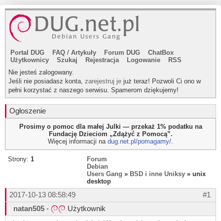
Portal DUG
FAQ
/
Artykuły
Forum DUG
ChatBox
Użytkownicy
Szukaj
Rejestracja
Logowanie
RSS
Nie jesteś zalogowany.
Jeśli nie posiadasz konta,
zarejestruj je
już teraz! Pozwoli Ci ono w
pełni korzystać z naszego serwisu. Spamerom dziękujemy!
Ogłoszenie
Prosimy o pomoc dla małej Julki — przekaż 1% podatku na
Fundację Dzieciom „Zdążyć z Pomocą”.
Więcej informacji na
dug.net.pl/pomagamy/
.
Strony:
1
Forum
Debian
Users Gang
»
BSD i inne Uniksy
» unix
desktop
2017-10-13 08:58:49
#1
natan505
-
Użytkownik