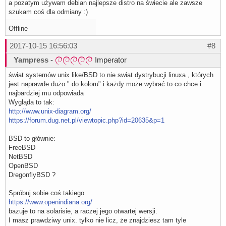
a pozatym używam debian najlepsze distro na świecie ale zawsze
szukam coś dla odmiany :)
Offline
2017-10-15 16:56:03
#8
Yampress
-
Imperator
świat systemów unix like/BSD to nie swiat dystrybucji linuxa , których
jest naprawde dużo " do koloru" i każdy może wybrać to co chce i
najbardziej mu odpowiada
Wygląda to tak:
http://www.unix-diagram.org/
https://forum.dug.net.pl/viewtopic.php?id=20635&p=1
BSD to głównie:
FreeBSD
NetBSD
OpenBSD
DregonflyBSD ?
Spróbuj sobie coś takiego
https://www.openindiana.org/
bazuje to na solarisie, a raczej jego otwartej wersji.
I masz prawdziwy unix. tylko nie licz, że znajdziesz tam tyle