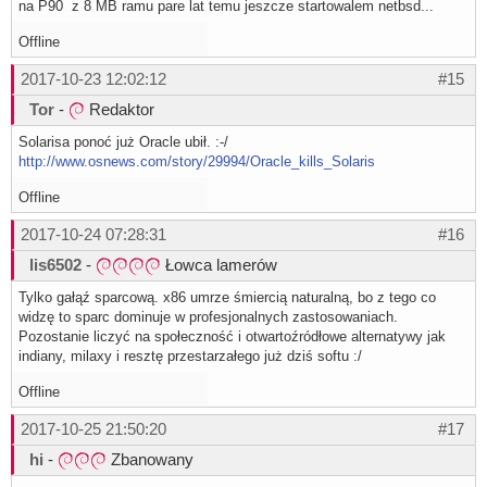
na P90 z 8 MB ramu pare lat temu jeszcze startowalem netbsd...
Offline
2017-10-23 12:02:12
#15
Tor
-
Redaktor
Solarisa ponoć już Oracle ubił. :-/
http://www.osnews.com/story/29994/Oracle_kills_Solaris
Offline
2017-10-24 07:28:31
#16
lis6502
-
Łowca lamerów
Tylko gałąź sparcową. x86 umrze śmiercią naturalną, bo z tego co
widzę to sparc dominuje w profesjonalnych zastosowaniach.
Pozostanie liczyć na społeczność i otwartoźródłowe alternatywy jak
indiany, milaxy i resztę przestarzałego już dziś softu :/
Offline
2017-10-25 21:50:20
#17
hi
-
Zbanowany