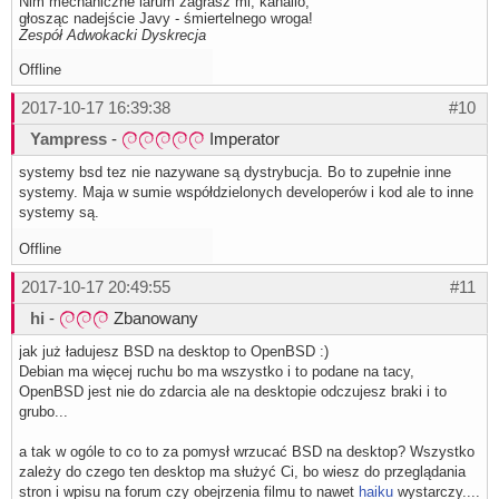
Nim mechaniczne larum zagrasz mi, kanalio,
głosząc nadejście Javy - śmiertelnego wroga!
Zespół Adwokacki Dyskrecja
Offline
2017-10-17 16:39:38
#10
Yampress
-
Imperator
systemy bsd tez nie nazywane są dystrybucja. Bo to zupełnie inne
systemy. Maja w sumie współdzielonych developerów i kod ale to inne
systemy są.
Offline
2017-10-17 20:49:55
#11
hi
-
Zbanowany
jak już ładujesz BSD na desktop to OpenBSD :)
Debian ma więcej ruchu bo ma wszystko i to podane na tacy,
OpenBSD jest nie do zdarcia ale na desktopie odczujesz braki i to
grubo...
a tak w ogóle to co to za pomysł wrzucać BSD na desktop? Wszystko
zależy do czego ten desktop ma służyć Ci, bo wiesz do przeglądania
stron i wpisu na forum czy obejrzenia filmu to nawet
haiku
wystarczy....