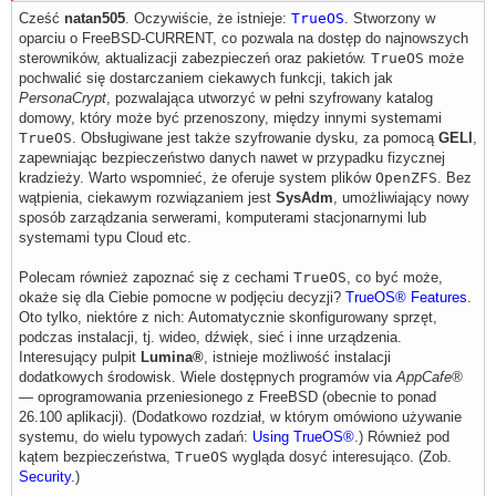
Cześć
natan505
. Oczywiście, że istnieje:
TrueOS
. Stworzony w
oparciu o FreeBSD-CURRENT, co pozwala na dostęp do najnowszych
sterowników, aktualizacji zabezpieczeń oraz pakietów.
TrueOS
może
pochwalić się dostarczaniem ciekawych funkcji, takich jak
PersonaCrypt
, pozwalająca utworzyć w pełni szyfrowany katalog
domowy, który może być przenoszony, między innymi systemami
TrueOS
. Obsługiwane jest także szyfrowanie dysku, za pomocą
GELI
,
zapewniając bezpieczeństwo danych nawet w przypadku fizycznej
kradzieży. Warto wspomnieć, że oferuje system plików
OpenZFS
. Bez
wątpienia, ciekawym rozwiązaniem jest
SysAdm
, umożliwiający nowy
sposób zarządzania serwerami, komputerami stacjonarnymi lub
systemami typu Cloud etc.
Polecam również zapoznać się z cechami
TrueOS
, co być może,
okaże się dla Ciebie pomocne w podjęciu decyzji?
TrueOS® Features
.
Oto tylko, niektóre z nich: Automatycznie skonfigurowany sprzęt,
podczas instalacji, tj. wideo, dźwięk, sieć i inne urządzenia.
Interesujący pulpit
Lumina®
, istnieje możliwość instalacji
dodatkowych środowisk. Wiele dostępnych programów via
AppCafe®
— oprogramowania przeniesionego z FreeBSD (obecnie to ponad
26.100 aplikacji). (Dodatkowo rozdział, w którym omówiono używanie
systemu, do wielu typowych zadań:
Using TrueOS®
.) Również pod
kątem bezpieczeństwa,
TrueOS
wygląda dosyć interesująco. (Zob.
Security
.)