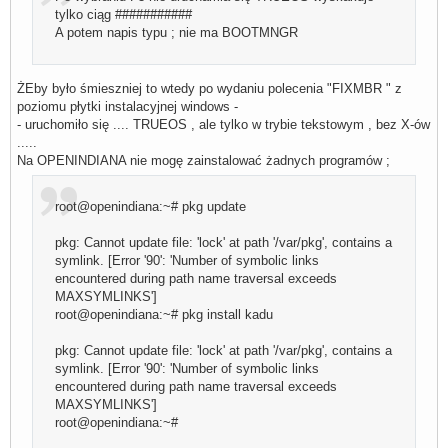
tylko ciąg ###########
A potem napis typu ; nie ma BOOTMNGR
ŻEby było śmieszniej to wtedy po wydaniu polecenia "FIXMBR " z
poziomu płytki instalacyjnej windows -
- uruchomiło się .... TRUEOS , ale tylko w trybie tekstowym , bez X-ów
.....
Na OPENINDIANA nie mogę zainstalować żadnych programów ;
root@openindiana:~# pkg update
pkg: Cannot update file: 'lock' at path '/var/pkg', contains a
symlink. [Error '90': 'Number of symbolic links
encountered during path name traversal exceeds
MAXSYMLINKS']
root@openindiana:~# pkg install kadu
pkg: Cannot update file: 'lock' at path '/var/pkg', contains a
symlink. [Error '90': 'Number of symbolic links
encountered during path name traversal exceeds
MAXSYMLINKS']
root@openindiana:~#