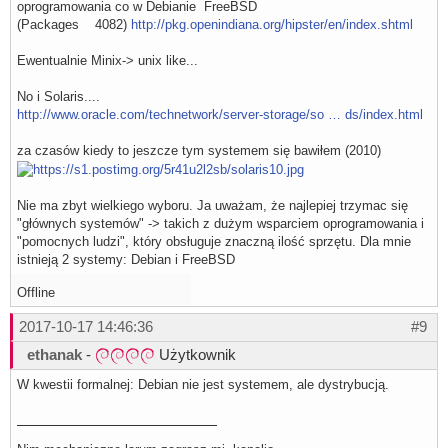
oprogramowania co w Debianie FreeBSD
(Packages 4082)
http://pkg.openindiana.org/hipster/en/index.shtml
Ewentualnie Minix-> unix like...
No i Solaris....
http://www.oracle.com/technetwork/server-storage/so … ds/index.html
za czasów kiedy to jeszcze tym systemem się bawiłem (2010)
Nie ma zbyt wielkiego wyboru. Ja uważam, że najlepiej trzymac się
"głównych systemów" -> takich z dużym wsparciem oprogramowania i
"pomocnych ludzi", który obsługuje znaczną ilość sprzętu. Dla mnie
istnieją 2 systemy: Debian i FreeBSD
Offline
2017-10-17 14:46:36
#9
ethanak
-
Użytkownik
W kwestii formalnej: Debian nie jest systemem, ale dystrybucją.