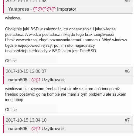
2017-10-15 11:11:58
#5
Yampress
-
Imperator
windows.
Obojętnie jaki BSD w zależności co chcesz robić i jaką wiedze
posiadasz. A wiedze posiadasz nikłą do tego brak cierpliwości
i brak wewnętrznaj chęci poznawania tematu samemu. Więć windows
będzie najodpowiedniejszy. po nim stoi najprostszy
i najbardziej userfriendly z BSD jakim jest FreeBSD.
Offline
2017-10-15 13:00:07
#6
natan505
-
Użytkownik
windowsa nie używam freebsd jest ok ale szukam coś innego niż
freebsd postawic go na kompie nie mam z tym problemu ale szukam
innej opcji
Offline
2017-10-15 13:04:10
#7
natan505
-
Użytkownik