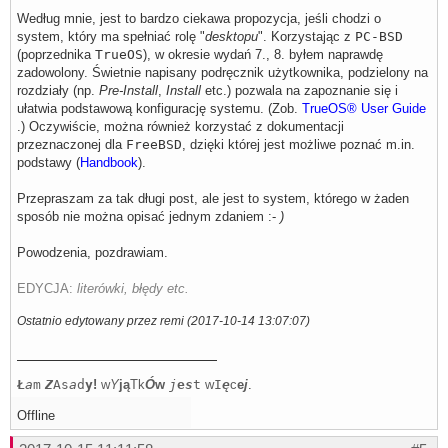
Według mnie, jest to bardzo ciekawa propozycja, jeśli chodzi o
system, który ma spełniać rolę "
desktopu
". Korzystając z
PC-BSD
(poprzednika
TrueOS
), w okresie wydań 7., 8. byłem naprawdę
zadowolony. Świetnie napisany podręcznik użytkownika, podzielony na
rozdziały (np.
Pre-Install
,
Install
etc.) pozwala na zapoznanie się i
ułatwia podstawową konfigurację systemu. (Zob.
TrueOS® User Guide
.) Oczywiście, można również korzystać z dokumentacji
przeznaczonej dla
FreeBSD
, dzięki której jest możliwe poznać m.in.
podstawy (
Handbook
).
Przepraszam za tak długi post, ale jest to system, którego w żaden
sposób nie można opisać jednym zdaniem :-
)
Powodzenia, pozdrawiam.
EDYCJA:
literówki, błędy etc.
Ostatnio edytowany przez remi (2017-10-14 13:07:07)
Ł
a
m
Z
As
a
d
y
!
w
Y
j
ą
Tk
Ó
w
j
e
s
t
w
I
ę
c
e
j
.
Offline