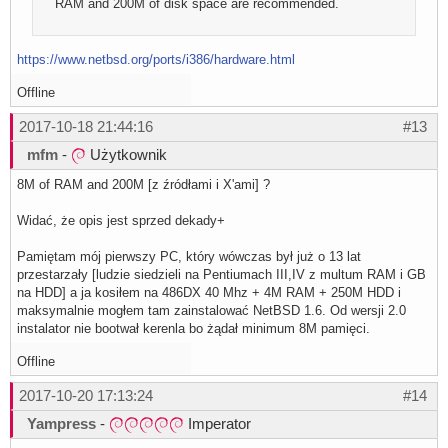
RAM and 200M of disk space are recommended.
https://www.netbsd.org/ports/i386/hardware.html
Offline
2017-10-18 21:44:16
#13
mfm
-
Użytkownik
8M of RAM and 200M [z źródłami i X'ami] ?
Widać, że opis jest sprzed dekady+
Pamiętam mój pierwszy PC, który wówczas był już o 13 lat
przestarzały [ludzie siedzieli na Pentiumach III,IV z multum RAM i GB
na HDD] a ja kosiłem na 486DX 40 Mhz + 4M RAM + 250M HDD i
maksymalnie mogłem tam zainstalować NetBSD 1.6. Od wersji 2.0
instalator nie bootwał kerenla bo żądał minimum 8M pamięci.
Offline
2017-10-20 17:13:24
#14
Yampress
-
Imperator