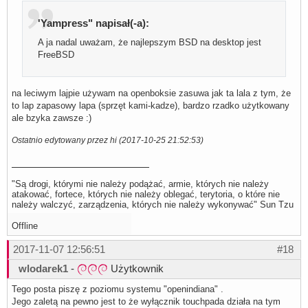
'Yampress" napisał(-a):
A ja nadal uważam, że najlepszym BSD na desktop jest
FreeBSD
na leciwym lajpie używam na openboksie zasuwa jak ta lala z tym, że
to lap zapasowy lapa (sprzęt kami-kadze), bardzo rzadko użytkowany
ale bzyka zawsze :)
Ostatnio edytowany przez hi (2017-10-25 21:52:53)
"Są drogi, którymi nie należy podążać, armie, których nie należy
atakować, fortece, których nie należy oblegać, terytoria, o które nie
należy walczyć, zarządzenia, których nie należy wykonywać" Sun Tzu
Offline
2017-11-07 12:56:51
#18
wlodarek1
-
Użytkownik
Tego posta piszę z poziomu systemu "openindiana" .
Jego zaletą na pewno jest to że wyłącznik touchpada działa na tym