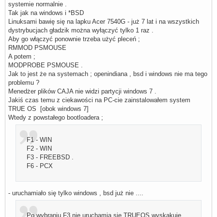
systemie normalnie .
Tak jak na windows i *BSD
Linuksami bawię się na lapku Acer 7540G - już 7 lat i na wszystkich
dystrybucjach gładzik można wyłączyć tylko 1 raz .
Aby go włączyć ponownie trzeba użyć pleceń ;
RMMOD PSMOUSE
A potem ;
MODPROBE PSMOUSE .
Jak to jest że na systemach ; openindiana , bsd i windows nie ma tego
problemu ?
Menedżer plików CAJA nie widzi partycji windows 7 .
Jakiś czas temu z ciekawości na PC-cie zainstalowałem system
TRUE OS [obok windows 7]
Wtedy z powstałego bootloadera ;
F1 - WIN
F2 - WIN
F3 - FREEBSD .
F6 - PCX
- uruchamiało się tylko windows , bsd już nie ....
Po wybraniu F3 nie uruchamia się TRUEOS wyskakuje