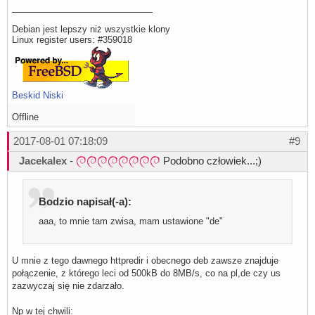
Debian jest lepszy niż wszystkie klony
Linux register users: #359018
Beskid Niski
Offline
2017-08-01 07:18:09
#9
Jacekalex
-
Podobno człowiek...;)
Bodzio napisał(-a):
aaa, to mnie tam zwisa, mam ustawione "de"
U mnie z tego dawnego httpredir i obecnego deb zawsze znajduje
połączenie, z którego leci od 500kB do 8MB/s, co na pl,de czy us
zazwyczaj się nie zdarzało.
Np w tej chwili: