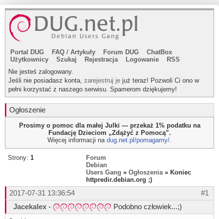
Portal DUG
FAQ
/
Artykuły
Forum DUG
ChatBox
Użytkownicy
Szukaj
Rejestracja
Logowanie
RSS
Nie jesteś zalogowany.
Jeśli nie posiadasz konta,
zarejestruj je
już teraz! Pozwoli Ci ono w
pełni korzystać z naszego serwisu. Spamerom dziękujemy!
Ogłoszenie
Prosimy o pomoc dla małej Julki — przekaż 1% podatku na
Fundację Dzieciom „Zdążyć z Pomocą”.
Więcej informacji na
dug.net.pl/pomagamy/
.
Strony:
1
Forum
Debian
Users Gang
»
Ogłoszenia
» Koniec
httpredir.debian.org ;)
2017-07-31 13:36:54
#1
Jacekalex
-
Podobno człowiek...;)