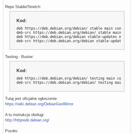
Repo Stable/Stretch:
Kod:
deb https://deb.debian.org/debian/ stable main contrib no
deb-src https://deb.debian.org/debian/ stable main contr
deb https://deb.debian.org/debian stable-updates main co
deb-src https://deb.debian.org/debian stable-updates mai
Testing - Buster:
Kod:
deb https://deb.debian.org/debian/ testing main contrib n
deb-src https://deb.debian.org/debian/ testing main cont
Tutaj jest oficjalne ogłoszenie:
https://wiki.debian.org/DebianGeoMirror
A tu instrukcja obsługi:
http://httpredir.debian.org/
Pozdro