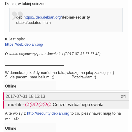
Działa, w takiej ścieżce:
deb
https://deb.debian.org/
debian-security
stable/updates main
tu jest opis:
https://deb.debian.org/
Ostatnio edytowany przez Jacekalex (2017-07-31 17:17:42)
W demokracji każdy naród ma taką władzę, na jaką zasługuje ;)
Si vis pacem para bellum ;) | Pozdrawiam :)
Offline
2017-07-31 18:13:13
#4
morfik
-
Cenzor wirtualnego świata
A te wpisy z
http://security.debian.org
to co, pies? nawet mają to na
wiki. xD
Offline