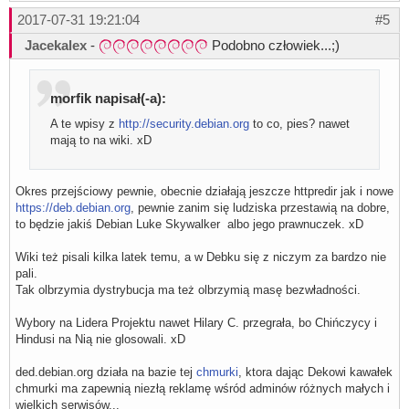
2017-07-31 19:21:04
#5
Jacekalex
-
Podobno człowiek...;)
morfik napisał(-a):
A te wpisy z
http://security.debian.org
to co, pies? nawet
mają to na wiki. xD
Okres przejściowy pewnie, obecnie działają jeszcze httpredir jak i nowe
https://deb.debian.org
, pewnie zanim się ludziska przestawią na dobre,
to będzie jakiś Debian Luke Skywalker albo jego prawnuczek. xD
Wiki też pisali kilka latek temu, a w Debku się z niczym za bardzo nie
pali.
Tak olbrzymia dystrybucja ma też olbrzymią masę bezwładności.
Wybory na Lidera Projektu nawet Hilary C. przegrała, bo Chińczycy i
Hindusi na Nią nie glosowali. xD
ded.debian.org działa na bazie tej
chmurki
, ktora dając Dekowi kawałek
chmurki ma zapewnią niezłą reklamę wśród adminów różnych małych i
wielkich serwisów...