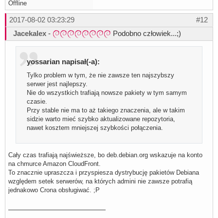
Offline
2017-08-02 03:23:29
#12
Jacekalex
-
Podobno człowiek...;)
yossarian napisał(-a):
Tylko problem w tym, że nie zawsze ten najszybszy
serwer jest najlepszy.
Nie do wszystkich trafiają nowsze pakiety w tym samym
czasie.
Przy stable nie ma to aż takiego znaczenia, ale w takim
sidzie warto mieć szybko aktualizowane repozytoria,
nawet kosztem mniejszej szybkości połączenia.
Cały czas trafiają najświeższe, bo deb.debian.org wskazuje na konto
na chmurce Amazon CloudFront.
To znacznie upraszcza i przyspiesza dystrybucję pakietów Debiana
względem setek serwerów, na których admini nie zawsze potrafią
jednakowo Crona obsługiwać. ;P