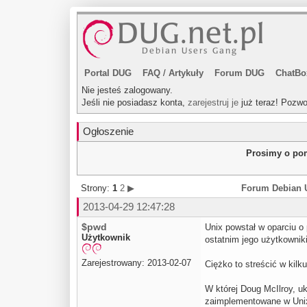
Portal DUG
FAQ
/
Artykuły
Forum DUG
ChatBo
Nie jesteś zalogowany.
Jeśli nie posiadasz konta,
zarejestruj je
już teraz! Pozwo
Ogłoszenie
Prosimy o pom
Strony:
1
2
▶
Forum Debian 
2013-04-29 12:47:28
$pwd
Unix powstał w oparciu o 
Użytkownik
ostatnim jego użytkownik
Zarejestrowany: 2013-02-07
Ciężko to streścić w kilk
W której Doug McIlroy, u
zaimplementowane w Unixi