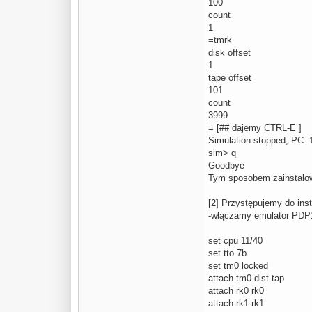
100
count
1
=tmrk
disk offset
1
tape offset
101
count
3999
= [## dajemy CTRL-E ]
Simulation stopped, PC:
sim> q
Goodbye
Tym sposobem zainstalo
[2] Przystępujemy do inst
-włączamy emulator PDP1
set cpu 11/40
set tto 7b
set tm0 locked
attach tm0 dist.tap
attach rk0 rk0
attach rk1 rk1