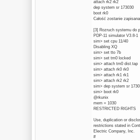
attach rk2 rk2
dep system sr 173030
boot rk0
Całość zostanie zapisana 
[3] Rozruch systemu do p
PDP-11 simulator V3.8-1
sim> set cpu 11/40
Disabling XQ
sim> set tto 7b
sim> set tm0 locked
sim> attach tm0 dist.tap
sim> attach rk0 rk0
sim> attach rk1 rk1
sim> attach rk2 rk2
sim> dep system sr 173
sim> boot rk0
@rkunix
mem = 1030
RESTRICTED RIGHTS
Use, duplication or disclo
restrictions stated in Con
Electric Company, Inc.
#