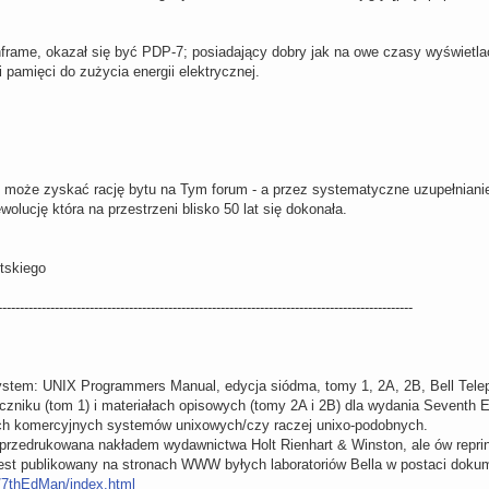
rame, okazał się być PDP-7; posiadający dobry jak na owe czasy wyświetlac
 pamięci do zużycia energii elektrycznej.
 może zyskać rację bytu na Tym forum - a przez systematyczne uzupełnianie
olucję która na przestrzeni blisko 50 lat się dokonała.
tskiego
|-----------------------------------------------------------------------------------------------------
stem: UNIX Programmers Manual, edycja siódma, tomy 1, 2A, 2B, Bell Telep
niku (tom 1) i materiałach opisowych (tomy 2A i 2B) dla wydania Seventh E
h komercyjnych systemów unixowych/czy raczej unixo-podobnych.
przedrukowana nakładem wydawnictwa Holt Rienhart & Winston, ale ów reprin
. jest publikowany na stronach WWW byłych laboratoriów Bella w postaci dokume
m/7thEdMan/index.html