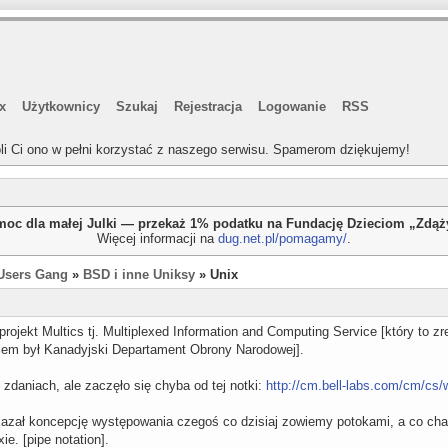
x
Użytkownicy
Szukaj
Rejestracja
Logowanie
RSS
li Ci ono w pełni korzystać z naszego serwisu. Spamerom dziękujemy!
oc dla małej Julki — przekaż 1% podatku na Fundację Dzieciom „Zdą
Więcej informacji na
dug.net.pl/pomagamy/
.
Users Gang
»
BSD i inne Uniksy
» Unix
projekt Multics tj. Multiplexed Information and Computing Service [który to 
iem był Kanadyjski Departament Obrony Narodowej].
u zdaniach, ale zaczęło się chyba od tej notki:
http://cm.bell-labs.com/cm/cs
kazał koncepcję występowania czegoś co dzisiaj zowiemy potokami, a co chara
e. [pipe notation].