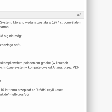
#3
 System, która to wydana została w 1977 r.; pomyślałem
 darmo.
ć się nie mógł.
zaszłego softu.
, skompilowałem poleceniem gmake [w linuxach
cych różne systemy komputerowe od Altaira, przez PDP
o.
 lat temu przepisał ze 'źródła' czyli kaset
rt.de/~helbig/os/v6/