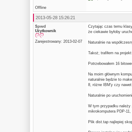
Offline
2013-05-28 15:26:21
$pwd
Czytając czas temu klasy
Użytkownik
że ciekawie byłoby uruch
Zarejestrowany: 2013-02-07
Naturalnie na współczesn
Takoż; trafiłem na proje
Potrzebowałem 16 bitoweg
Na moim głównym kompute
naturalnie będzie to mak
8, różne IBM'y czy nawet
Naturalnie po uruchomien
W tym przypadku należy po
mikrokomputera PDP-11, o
Plik dist.tap najlepiej sk