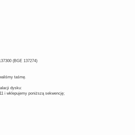
 137300 (BGE 137274)
waliśmy taśmę.
alacji dysku:
1 i wklepujemy poniższą sekwencję;