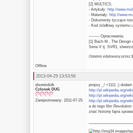
[2] MULTICS;
- Artykuły:
http://www.mult
- Materiały:
http://www.mu
- Dokumenty tyczące ro
- Kod źródłowy systemu 
--------- Opracowania;
[1] Bach M., The Design o
Seria V tj. SVR1, stworz
Ostatnio edytowany przez 
Offline
2013-04-29 13:53:56
dominbik
propsy _! +1111 ;) dodam 
Członek DUG
http://pl.wikipedia.org/wik
http://pl.wikipedia.org/wik
Zarejestrowany: 2011-07-25
http://pl.wikipedia.org/wi
a do tego film Revolutio
znać historię fajna sprawa