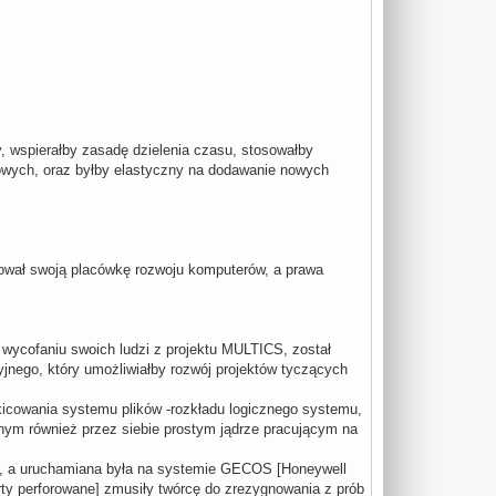
, wspierałby zasadę dzielenia czasu, stosowałby
owych, oraz byłby elastyczny na dodawanie nowych
idował swoją placówkę rozwoju komputerów, a prawa
po wycofaniu swoich ludzi z projektu MULTICS, został
nego, który umożliwiałby rozwój projektów tyczących
zkicowania systemu plików -rozkładu logicznego systemu,
onym również przez siebie prostym jądrze pracującym na
ie, a uruchamiana była na systemie GECOS [Honeywell
arty perforowane] zmusiły twórcę do zrezygnowania z prób