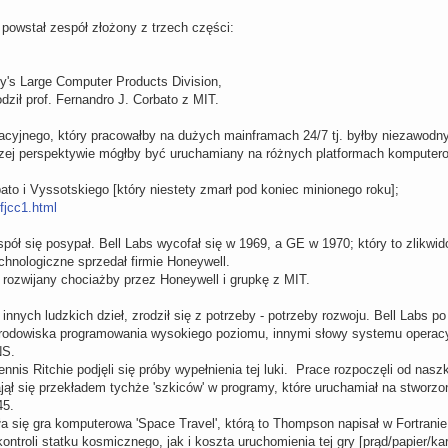
 powstał zespół złożony z trzech części:
y's Large Computer Products Division,
ił prof. Fernandro J. Corbato z MIT.
cyjnego, który pracowałby na dużych mainframach 24/7 tj. byłby niezawodny
szej perspektywie mógłby być uruchamiany na różnych platformach komputer
ato i Vyssotskiego [który niestety zmarł pod koniec minionego roku];
fjcc1.html
espół się posypał. Bell Labs wycofał się w 1969, a GE w 1970; który to zlikw
echnologiczne sprzedał firmie Honeywell.
ł rozwijany chociażby przez Honeywell i grupkę z MIT.
 innych ludzkich dzieł, zrodził się z potrzeby - potrzeby rozwoju. Bell Labs 
rodowiska programowania wysokiego poziomu, innymi słowy systemu operacyj
NS.
nis Ritchie podjęli się próby wypełnienia tej luki. Prace rozpoczęli od nas
ął się przekładem tychże 'szkiców' w programy, które uruchamiał na stworz
45.
 się gra komputerowa 'Space Travel', którą to Thompson napisał w Fortran
ntroli statku kosmicznego, jak i koszta uruchomienia tej gry [prąd/papier/k