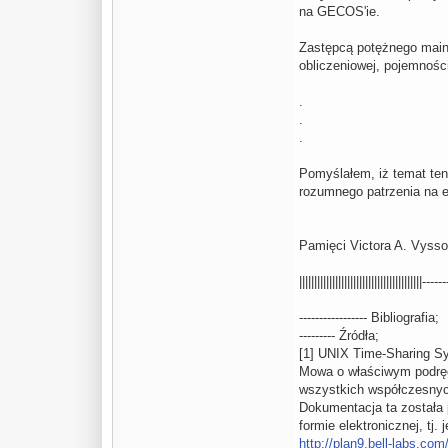
na GECOS'ie.
Zastępcą potężnego mainf
obliczeniowej, pojemności
.
.
.
Pomyślałem, iż temat ten
rozumnego patrzenia na ew
Pamięci Victora A. Vysso
||||||||||||||||||||||||||||||||||||||||
----------------- Bibliografia;
--------- Źródła;
[1] UNIX Time-Sharing Sy
Mowa o właściwym podręcz
wszystkich współczesnyc
Dokumentacja ta została 
formie elektronicznej, tj
http://plan9.bell-labs.co