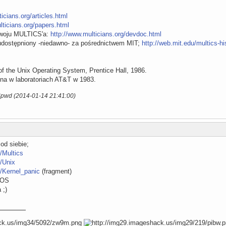
icians.org/articles.html
lticians.org/papers.html
zwoju MULTICS'a:
http://www.multicians.org/devdoc.html
udostępniony -niedawno- za pośrednictwem MIT;
http://web.mit.edu/multics-hi
f the Unix Operating System, Prentice Hall, 1986.
ona w laboratoriach AT&T w 1983.
$pwd (2014-01-14 21:41:00)
od siebie;
i/Multics
i/Unix
ki/Kernel_panic
(fragment)
n OS
 ;)