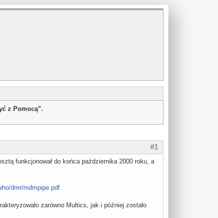
żyć z Pomocą”.
#1
zresztą funkcjonował do końca października 2000 roku, a
/who/dmr/mdmpipe.pdf
kteryzowało zarówno Multics, jak i później zostało