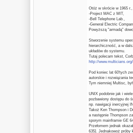
Otóż w skrócie w 1965 r.,
-Project MAC z MIT,
-Bell Telephone Lab.,
-General Electric Compan
Powyższą "armadą" dowodz
Stworzenie systemu opera
hierarchiczność, a w dal
układów do systemu.
Tutaj polecam tekst, Corb
http://www.multicians.org/
Pod koniec lat 60'tych z
autorskie i rozwiązania t
Tym niemniej Multisc, by
UNIX podobnie jak i wiele
pozbawiony dostępu do ś
np. nawigacji inercyjnej I
Takoż Ken Thompson i Den
a następnie Thompson zaj
sporym mainframie GE 6
Przełomem jednak okazała
635]. Jednakowoż próby ko