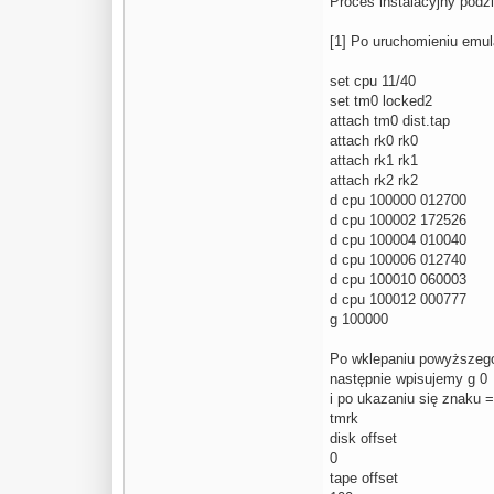
Proces instalacyjny podzi
[1] Po uruchomieniu emula
set cpu 11/40
set tm0 locked2
attach tm0 dist.tap
attach rk0 rk0
attach rk1 rk1
attach rk2 rk2
d cpu 100000 012700
d cpu 100002 172526
d cpu 100004 010040
d cpu 100006 012740
d cpu 100010 060003
d cpu 100012 000777
g 100000
Po wklepaniu powyższeg
następnie wpisujemy g 0
i po ukazaniu się znaku 
tmrk
disk offset
0
tape offset