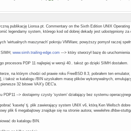
czną publikację Lionsa pt. Commentary on the Sixth Edition UNIX Operating
omić legendarny system, którego kod od dobrej dekady jest udostępniony za
ych 'wirtualnych maszynach' pokroju VMWare; powyższy pomysł raczej spełni
kt SIMH;
www.simh.trailing-edge.com
---> który stworzył bazę do uruchomienia 
o procesora PDP 11 najlepiej w wersji 40.. takoż go dzięki SIMH dostałem.
rze, na którym chodzi od prawie roku FreeBSD 8.3, pobrałem ten emulator
e], i takoż w katalogu /BIN uzyskałem masę plików wykonywalnych, emulują
 pierwsze 32 bitowe VAX'y DEC'a.
iu PDP11 --> dostajemy czysty 'system' działający bez systemu operacyjneg
brać 'kasetę' tj. plik zawierający system UNIX v6, którą Ken Wellsch dobre 10
wy plik 6 megabajtowy znajduje się na stronie autora; wwwlehre.dhbw-stuttga
opiować do katalogu BIN.