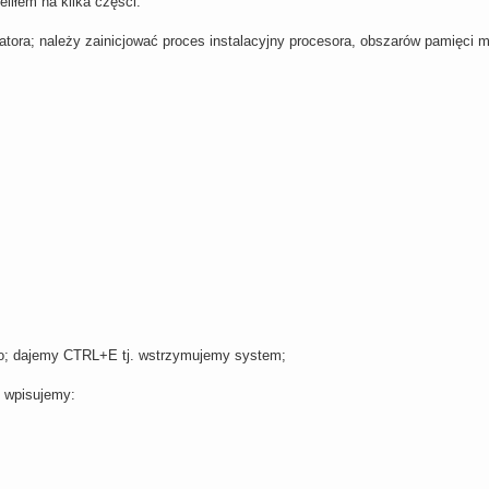
eliłem na kilka części:
tora; należy zainicjować proces instalacyjny procesora, obszarów pamięci m.i
o; dajemy CTRL+E tj. wstrzymujemy system;
= wpisujemy: