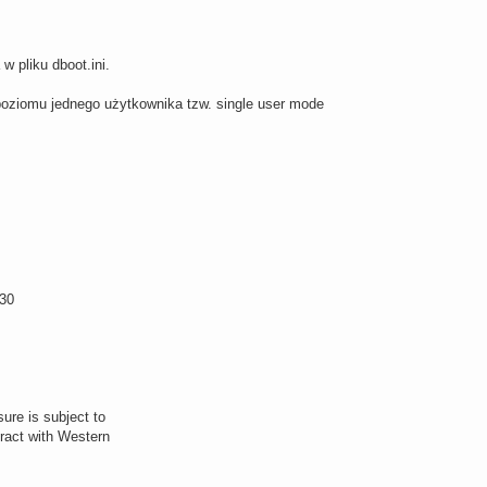
w pliku dboot.ini.
oziomu jednego użytkownika tzw. single user mode
030
sure is subject to
tract with Western