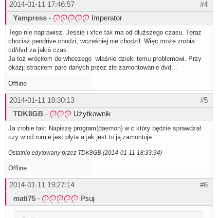
2014-01-11 17:46:57
#4
Yampress
-
Imperator
Tego nie naprawisz. Jessie i xfce tak ma od dłuższego czasu. Teraz
chociaż pendrive chodzi, wcześniej nie chodził. Więc może zrobia
cd/dvd za jakiś czas.
Ja też wróciłem do wheezego właśnie dzieki temu problemowi. Przy
okazji straciłem pare danych przez złe zamontowanie dvd...
Offline
2014-01-11 18:30:13
#5
TDK8GB
-
Użytkownik
Ja zrobie tak: Napiszę program(daemon) w c który będzie sprawdzał
czy w cd romie jest płyta a jak jest to ją zamontuje.
Ostatnio edytowany przez TDK8GB (2014-01-11 18:33:34)
Offline
2014-01-11 19:27:14
#6
mati75
-
Psuj