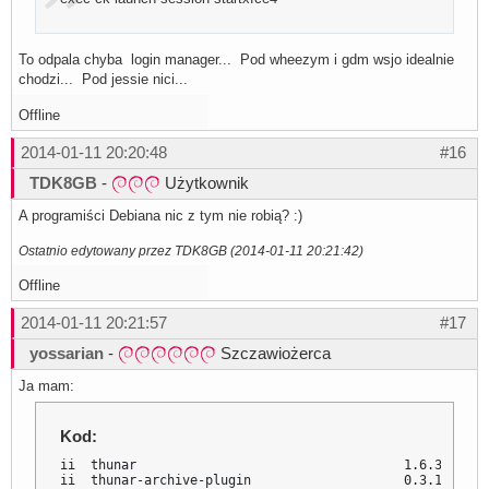
To odpala chyba login manager... Pod wheezym i gdm wsjo idealnie
chodzi... Pod jessie nici...
Offline
2014-01-11 20:20:48
#16
TDK8GB
-
Użytkownik
A programiści Debiana nic z tym nie robią? :)
Ostatnio edytowany przez TDK8GB (2014-01-11 20:21:42)
Offline
2014-01-11 20:21:57
#17
yossarian
-
Szczawiożerca
Ja mam:
Kod:
ii  thunar                                   1.6.3-1    
ii  thunar-archive-plugin                    0.3.1-2    