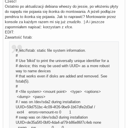
Cześć!
Ostatnio po aktualizacji debiana wheezy do jessie, po włożeniu płyty
do napędu nie pojawia się ikonka do montowania. A jeżeli podłącze
pendriva to ikonka się pojawia. Jak to naprawić? Montowanie przez
konsole za każdym razem mi się już znudziło. :) A i jeszcze
zapomniałem napisać: korzystam z xfce.
EDIT:
Zawartość fstab:
# /etc/fstab: static file system information.
#
# Use 'blkid' to print the universally unique identifier for a
# device; this may be used with UUID= as a more robust
way to name devices
# that works even if disks are added and removed. See
fstab(5).
#
# <file system> <mount point> <type> <options>
<dump> <pass>
# / was on /dev/sda2 during installation
UUID=59d751bc-4c09-4f26-9be9-1b67dfe2d3af /
ext4 errors=remount-ro 0 1
# swap was on /dev/sda3 during installation
UUID=de35a5f0-0bf0-4da4-af79-b86e86f7c4eb none
swap sw 0 0