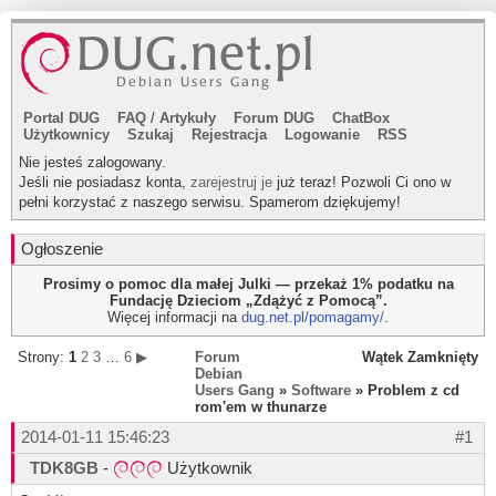
Portal DUG
FAQ
/
Artykuły
Forum DUG
ChatBox
Użytkownicy
Szukaj
Rejestracja
Logowanie
RSS
Nie jesteś zalogowany.
Jeśli nie posiadasz konta,
zarejestruj je
już teraz! Pozwoli Ci ono w
pełni korzystać z naszego serwisu. Spamerom dziękujemy!
Ogłoszenie
Prosimy o pomoc dla małej Julki — przekaż 1% podatku na
Fundację Dzieciom „Zdążyć z Pomocą”.
Więcej informacji na
dug.net.pl/pomagamy/
.
Strony:
1
2
3
…
6
▶
Forum
Wątek Zamknięty
Debian
Users Gang
»
Software
» Problem z cd
rom'em w thunarze
2014-01-11 15:46:23
#1
TDK8GB
-
Użytkownik