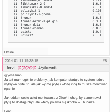
ii  libsemanage1:amd64                       2.2-1      
ii  libthunarx-2-0                           1.6.3-1    
ii  libudisks2-0:amd64                       2.1.1-1    
ii  policykit-1                              0.105-4    
ii  policykit-1-gnome                        0.105-2    
ii  thunar                                   1.6.3-1    
ii  thunar-archive-plugin                    0.3.1-2    
ii  thunar-data                              1.6.3-1    
ii  thunar-volman                            0.8.0-2    
ii  udisks                                   1.0.4-8+b1 
ii  udisks2                                  2.1.1-1    
Offline
2014-01-11 19:38:15
#8
fervi
-
Użytkownik
@yossarian
Ja też mam ogólnie problemy, jak komputer startuje to system ładnie
wykrywa płytę itd. ale jak wyjmę płytę i włożę inną to musze montować
ręcznie
Jak oddam sobie aplet montowania z Xfce4 i chcę, by zamontował
płytę to dostaję błąd, ale wtedy pojawia się ikonka w Thunarze
Fervi