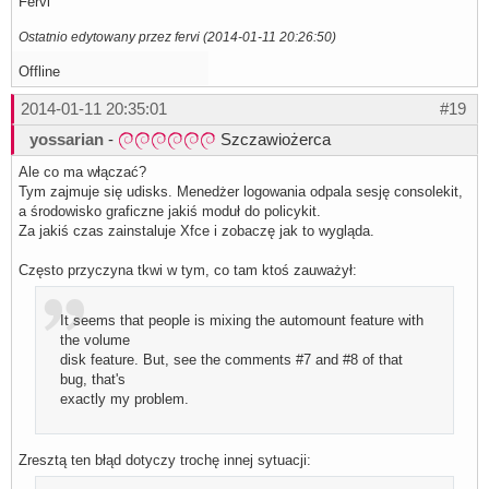
Fervi
Ostatnio edytowany przez fervi (2014-01-11 20:26:50)
Offline
2014-01-11 20:35:01
#19
yossarian
-
Szczawiożerca
Ale co ma włączać?
Tym zajmuje się udisks. Menedżer logowania odpala sesję consolekit,
a środowisko graficzne jakiś moduł do policykit.
Za jakiś czas zainstaluje Xfce i zobaczę jak to wygląda.
Często przyczyna tkwi w tym, co tam ktoś zauważył:
It seems that people is mixing the automount feature with
the volume
disk feature. But, see the comments #7 and #8 of that
bug, that's
exactly my problem.
Zresztą ten błąd dotyczy trochę innej sytuacji: