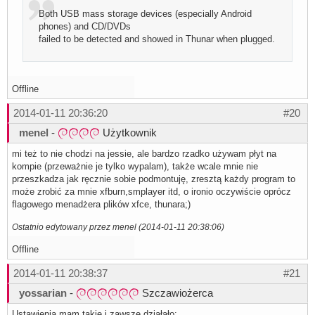
Both USB mass storage devices (especially Android
phones) and CD/DVDs
failed to be detected and showed in Thunar when plugged.
Offline
2014-01-11 20:36:20
#20
menel
-
Użytkownik
mi też to nie chodzi na jessie, ale bardzo rzadko używam płyt na
kompie (przeważnie je tylko wypalam), także wcale mnie nie
przeszkadza jak ręcznie sobie podmontuję, zresztą każdy program to
może zrobić za mnie xfburn,smplayer itd, o ironio oczywiście oprócz
flagowego menadżera plików xfce, thunara;)
Ostatnio edytowany przez menel (2014-01-11 20:38:06)
Offline
2014-01-11 20:38:37
#21
yossarian
-
Szczawiożerca
Ustawienia mam takie i zawsze działało: