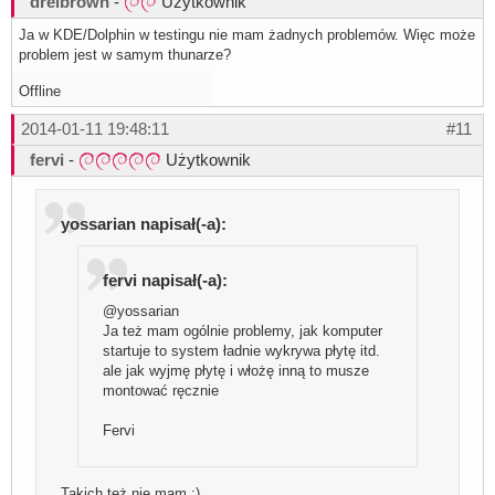
drelbrown
-
Użytkownik
Ja w KDE/Dolphin w testingu nie mam żadnych problemów. Więc może
problem jest w samym thunarze?
Offline
2014-01-11 19:48:11
#11
fervi
-
Użytkownik
yossarian napisał(-a):
fervi napisał(-a):
@yossarian
Ja też mam ogólnie problemy, jak komputer
startuje to system ładnie wykrywa płytę itd.
ale jak wyjmę płytę i włożę inną to musze
montować ręcznie
Fervi
Takich też nie mam ;)