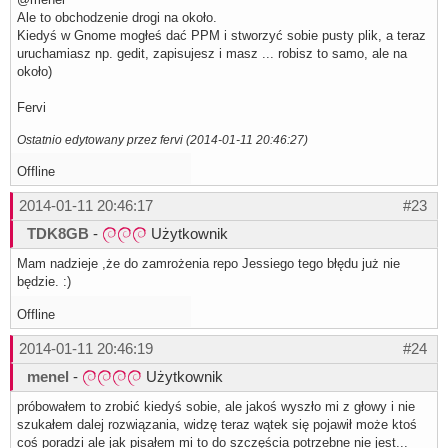
Ale to obchodzenie drogi na około.
Kiedyś w Gnome mogłeś dać PPM i stworzyć sobie pusty plik, a teraz
uruchamiasz np. gedit, zapisujesz i masz ... robisz to samo, ale na
około)
Fervi
Ostatnio edytowany przez fervi (2014-01-11 20:46:27)
Offline
2014-01-11 20:46:17
#23
TDK8GB
-
Użytkownik
Mam nadzieje ,że do zamrożenia repo Jessiego tego błędu już nie
będzie. :)
Offline
2014-01-11 20:46:19
#24
menel
-
Użytkownik
próbowałem to zrobić kiedyś sobie, ale jakoś wyszło mi z głowy i nie
szukałem dalej rozwiązania, widzę teraz wątek się pojawił może ktoś
coś poradzi ale jak pisałem mi to do szczęścia potrzebne nie jest...