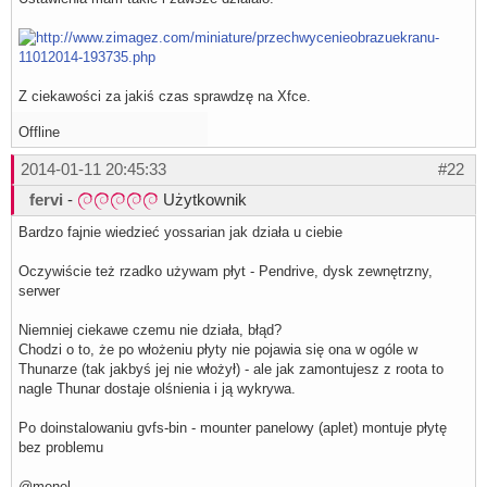
Z ciekawości za jakiś czas sprawdzę na Xfce.
Offline
2014-01-11 20:45:33
#22
fervi
-
Użytkownik
Bardzo fajnie wiedzieć yossarian jak działa u ciebie
Oczywiście też rzadko używam płyt - Pendrive, dysk zewnętrzny,
serwer
Niemniej ciekawe czemu nie działa, błąd?
Chodzi o to, że po włożeniu płyty nie pojawia się ona w ogóle w
Thunarze (tak jakbyś jej nie włożył) - ale jak zamontujesz z roota to
nagle Thunar dostaje olśnienia i ją wykrywa.
Po doinstalowaniu gvfs-bin - mounter panelowy (aplet) montuje płytę
bez problemu
@menel