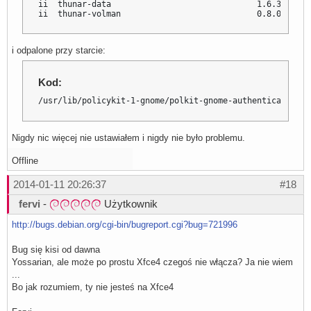
ii  thunar-data                              1.6.3-1    
ii  thunar-volman                            0.8.0-2    
i odpalone przy starcie:
Kod:
/usr/lib/policykit-1-gnome/polkit-gnome-authentication-a
Nigdy nic więcej nie ustawiałem i nigdy nie było problemu.
Offline
2014-01-11 20:26:37
#18
fervi
-
Użytkownik
http://bugs.debian.org/cgi-bin/bugreport.cgi?bug=721996
Bug się kisi od dawna
Yossarian, ale może po prostu Xfce4 czegoś nie włącza? Ja nie wiem
...
Bo jak rozumiem, ty nie jesteś na Xfce4