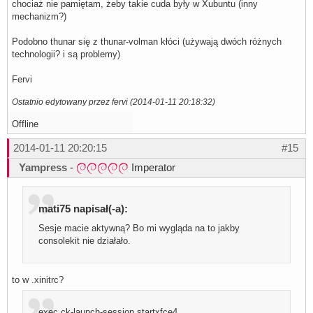
chociaż nie pamiętam, żeby takie cuda były w Xubuntu (inny
mechanizm?)
Podobno thunar się z thunar-volman kłóci (używają dwóch różnych
technologii? i są problemy)
Fervi
Ostatnio edytowany przez fervi (2014-01-11 20:18:32)
Offline
2014-01-11 20:20:15
#15
Yampress
-
Imperator
mati75 napisał(-a):
Sesje macie aktywną? Bo mi wygląda na to jakby
consolekit nie działało.
to w .xinitrc?
exec ck-launch-session startxfce4