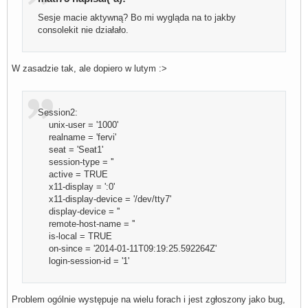
Sesje macie aktywną? Bo mi wygląda na to jakby
consolekit nie działało.
W zasadzie tak, ale dopiero w lutym :>
Session2:
unix-user = '1000'
realname = 'fervi'
seat = 'Seat1'
session-type = ''
active = TRUE
x11-display = ':0'
x11-display-device = '/dev/tty7'
display-device = ''
remote-host-name = ''
is-local = TRUE
on-since = '2014-01-11T09:19:25.592264Z'
login-session-id = '1'
Problem ogólnie występuje na wielu forach i jest zgłoszony jako bug,