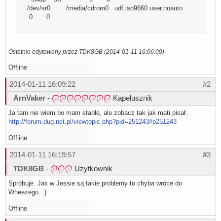
/dev/sr0 /media/cdrom0 udf,iso9660 user,noauto
0 0
Ostatnio edytowany przez TDK8GB (2014-01-11 16:06:09)
Offline
2014-01-11 16:09:22
#2
ArnVaker
-
Kapelusznik
Ja tam nie wiem bo mam stable, ale zobacz tak jak mati pisał:
http://forum.dug.net.pl/viewtopic.php?pid=251243#p251243
Offline
2014-01-11 16:19:57
#3
TDK8GB
-
Użytkownik
Spróbuje. Jak w Jessie są takie problemy to chyba wróce do
Wheezego. :)
Offline