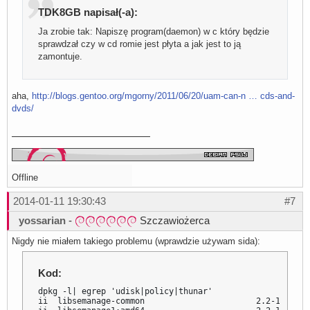
TDK8GB napisał(-a):
Ja zrobie tak: Napiszę program(daemon) w c który będzie
sprawdzał czy w cd romie jest płyta a jak jest to ją
zamontuje.
aha,
http://blogs.gentoo.org/mgorny/2011/06/20/uam-can-n … cds-and-
dvds/
Offline
2014-01-11 19:30:43
#7
yossarian
-
Szczawiożerca
Nigdy nie miałem takiego problemu (wprawdzie używam sida):
Kod:
dpkg -l| egrep 'udisk|policy|thunar'

ii  libsemanage-common                       2.2-1      