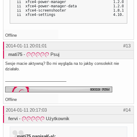
ii  xfce4-power-manager                      1.2.0-3    
ii  xfce4-power-manager-data                 1.2.0-3    
ii  xfce4-screenshooter                      1.8.1-2    
ii  xfce4-settings                           4.10.1-2   
Offline
2014-01-11 20:01:01
#13
mati75
-
Psuj
Sesje macie aktywną? Bo mi wygląda na to jakby consolekit nie
działało.
Offline
2014-01-11 20:17:03
#14
fervi
-
Użytkownik
mati75 napisał(-a):